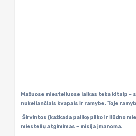
Mažuose miesteliuose laikas teka kitaip – su beveik nepastebimais kasdieniais nutikimais, į praeitį
nukeliančiais kvapais ir ramybe. Toje ramy
Širvintos (kažkada palikę pilko ir liūdno mi
miestelių atgimimas – misija įmanoma.