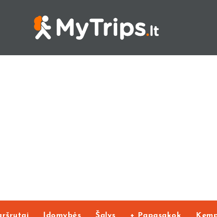
ršrutai
Įdomybės
Šalys
+ Papasakok
Kemp