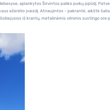
besyse, aplankytos Širvintos paliko puikų įspūdį. Patv
aus ežerėlio įvaizdį. Atnaujintos – pakrantė, aikštė šalia,
šsiliejusios iš krantų, metalinėmis vilnimis sustingo ore 