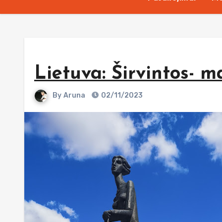
Lietuva: Širvintos- m
By
Aruna
02/11/2023