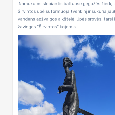
Namukams slepiantis baltuose gegužės žiedų de
Širvintos upė suformuoja tvenkinį ir sukuria jauk
vandens apžvalgos aikštelė. Upės srovės, tarsi i
žavingos “Širvintos” kojomis.