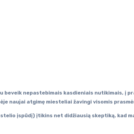
bėje naujai atgimę miesteliai žavingi visomis prasm
estelio įspūdį) įtikins net didžiausią skeptiką, kad 