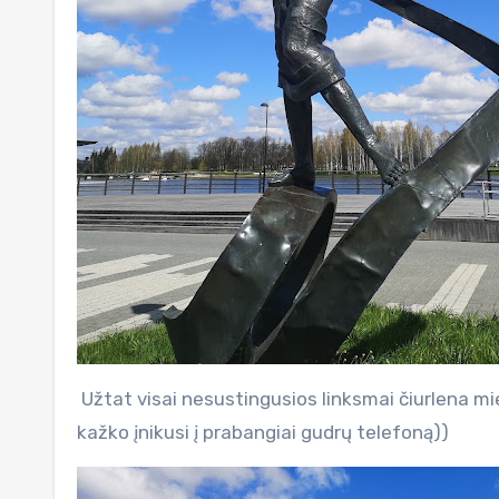
Užtat visai nesustingusios linksmai čiurlena m
kažko įnikusi į prabangiai gudrų telefoną))