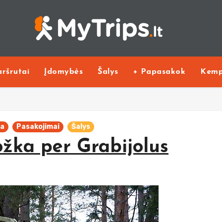
ršrutai
Įdomybės
Šalys
+ Papasakok
Kemp
va
Pasakojimai
Šalys
ožka per Grabijolus