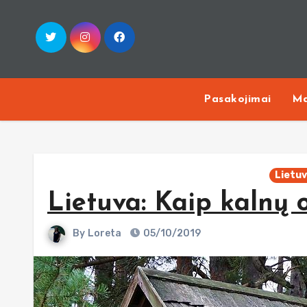
Skip
to
content
Pasakojimai
Ma
Lietu
Lietuva: Kaip kalnų 
By
Loreta
05/10/2019