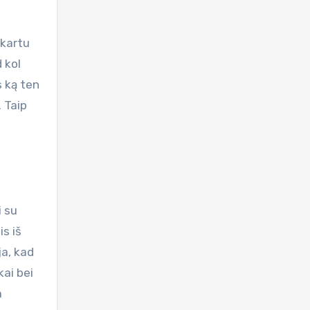
 kartu
 kol
s ką ten
. Taip
i su
s iš
ja, kad
kai bei
a