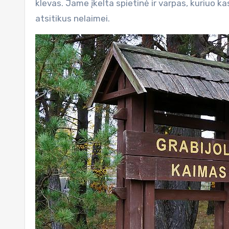
klevas. Jame įkelta spietinė ir varpas, kuriuo 
atsitikus nelaimei.