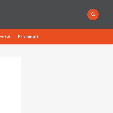
eriai
Prisijungti