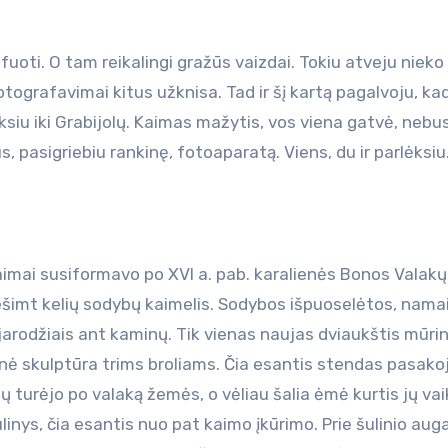
i. O tam reikalingi gražūs vaizdai. Tokiu atveju nieko
fotografavimai kitus užknisa. Tad ir šį kartą pagalvoju, kad
ksiu iki Grabijolų. Kaimas mažytis, vos viena gatvė, nebu
s, pasigriebiu rankinę, fotoaparatą. Viens, du ir parlėksiu
imai susiformavo po XVI a. pab. karalienės Bonos Valakų
idešimt kelių sodybų kaimelis. Sodybos išpuoselėtos, nama
arodžiais ant kaminų. Tik vienas naujas dviaukštis mūrini
inė skulptūra trims broliams. Čia esantis stendas pasako
jų turėjo po valaką žemės, o vėliau šalia ėmė kurtis jų vai
linys, čia esantis nuo pat kaimo įkūrimo. Prie šulinio aug