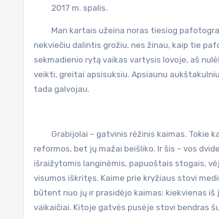
2017 m. spalis.
Man kartais užeina noras tiesiog pafotografuot
nekviečiu dalintis grožiu, nes žinau, kaip tie pa
sekmadienio rytą vaikas vartysis lovoje, aš nulė
veikti, greitai apsisuksiu. Apsiaunu aukštakulniu
tada galvojau.
Grabijolai – gatvinis rėžinis kaimas. Tokie ka
reformos, bet jų mažai beišliko. Ir šis – vos dv
išraižytomis langinėmis, papuoštais stogais, vėj
visumos iškritęs. Kaime prie kryžiaus stovi med
būtent nuo jų ir prasidėjo kaimas: kiekvienas iš 
vaikaičiai. Kitoje gatvės pusėje stovi bendras šu