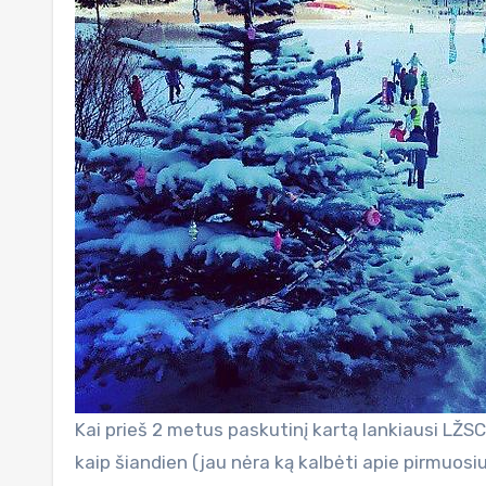
Kai prieš 2 metus paskutinį kartą lankiausi LŽSC
kaip šiandien (jau nėra ką kalbėti apie pirmuos