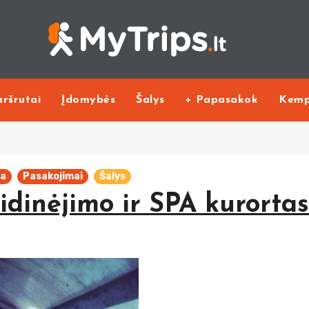
ršrutai
Įdomybės
Šalys
+ Papasakok
Kemp
va
Pasakojimai
Šalys
lidinėjimo ir SPA kurortas