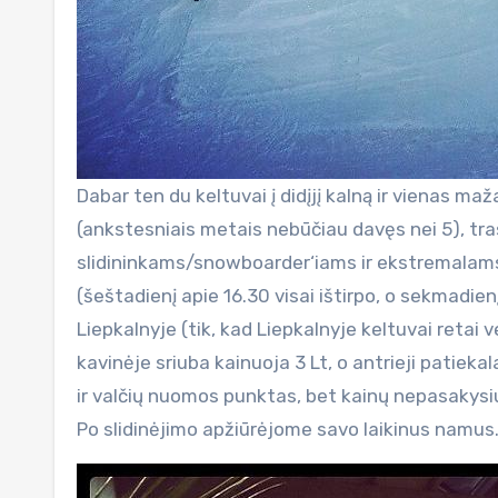
Dabar ten du keltuvai į didįjį kalną ir vienas maž
(ankstesniais metais nebūčiau davęs nei 5), tra
slidininkams/snowboarder‘iams ir ekstremalams (s
(šeštadienį apie 16.30 visai ištirpo, o sekmadienį
Liepkalnyje (tik, kad Liepkalnyje keltuvai retai 
kavinėje sriuba kainuoja 3 Lt, o antrieji patieka
ir valčių nuomos punktas, bet kainų nepasakysi
Po slidinėjimo apžiūrėjome savo laikinus namu