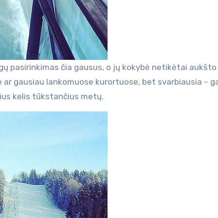
ugų pasirinkimas čia gausus, o jų kokybė netikėtai aukšto 
e ar gausiau lankomuose kurortuose, bet svarbiausia – 
ius kelis tūkstančius metų.