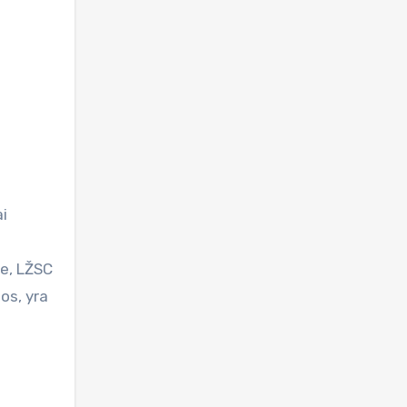
ai
je, LŽSC
os, yra