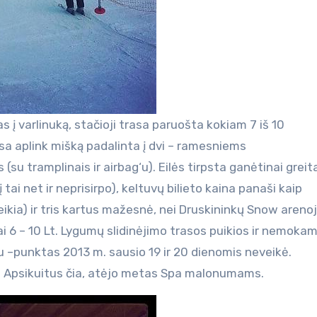
as į varlinuką, stačioji trasa paruošta kokiam 7 iš 10
sa aplink mišką padalinta į dvi – ramesniems
u tramplinais ir airbag‘u). Eilės tirpsta ganėtinai greit
 tai net ir neprisirpo), keltuvų bilieto kaina panaši kaip
veikia) ir tris kartus mažesnė, nei Druskininkų Snow areno
lai 6 – 10 Lt. Lygumų slidinėjimo trasos puikios ir nemokam
u –punktas 2013 m. sausio 19 ir 20 dienomis neveikė.
s. Apsikuitus čia, atėjo metas Spa malonumams.