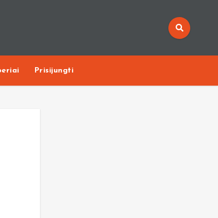
eriai
Prisijungti