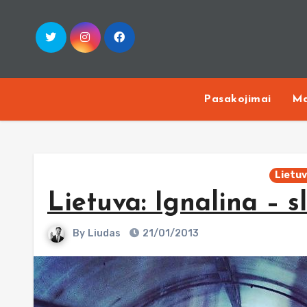
Skip
to
content
Pasakojimai
Ma
Lietu
Lietuva: Ignalina – s
By
Liudas
21/01/2013