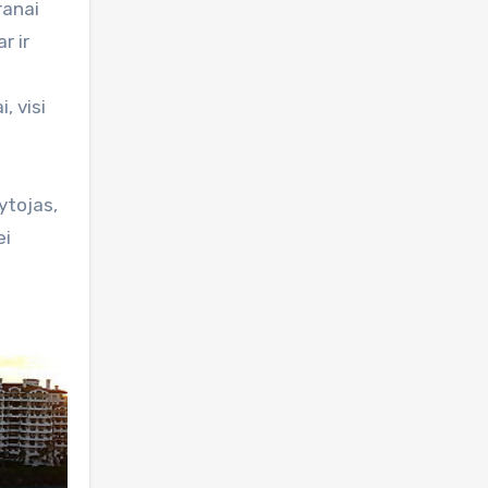
ranai
r ir
, visi
ytojas,
ei