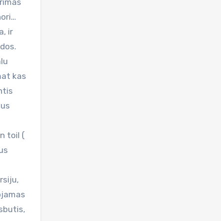
arimas
nori…
, ir
ndos.
alu
mat kas
ntis
lus
 toil (
 us
rsiju,
uojamas
sbutis,