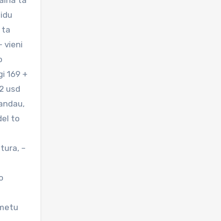
aina ta
aidu
 ta
– vieni
o
gi 169 +
12 usd
gandau,
del to
tura, –
o
a metu