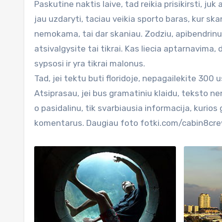
Paskutine naktis laive, tad reikia prisikirsti, ju
jau uzdaryti, taciau veikia sporto baras, kur skan
nemokama, tai dar skaniau. Zodziu, apibendrinus 
atsivalgysite tai tikrai. Kas liecia aptarnavima, d
sypsosi ir yra tikrai malonus.
Tad, jei tektu buti floridoje, nepagailekite 300
Atsiprasau, jei bus gramatiniu klaidu, teksto n
o pasidalinu, tik svarbiausia informacija, kurios 
komentarus. Daugiau foto fotki.com/cabin8cr