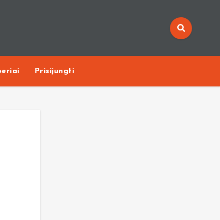
eriai
Prisijungti