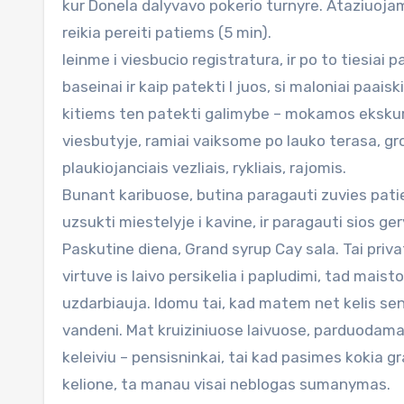
kur Donela dalyvavo pokerio turnyre. Ataziuojame 
reikia pereiti patiems (5 min).
Ieinme i viesbucio registratura, ir po to tiesiai
baseinai ir kaip patekti I juos, si maloniai paais
kitiems ten patekti galimybe – mokamos ekskurs
viesbutyje, ramiai vaiksome po lauko terasa, 
plaukiojanciais vezliais, rykliais, rajomis.
Bunant karibuose, butina paragauti zuvies patie
uzsukti miestelyje i kavine, ir paragauti sios ge
Paskutine diena, Grand syrup Cay sala. Tai priva
virtuve is laivo persikelia i papludimi, tad maisto
uzdarbiauja. Idomu tai, kad matem net kelis sen
vandeni. Mat kruiziniuose laivuose, parduodama
keleiviu – pensisninkai, tai kad pasimes kokia gr
kelione, ta manau visai neblogas sumanymas.