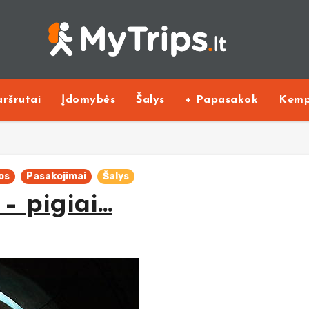
ršrutai
Įdomybės
Šalys
+ Papasakok
Kemp
os
Pasakojimai
Šalys
– pigiai…