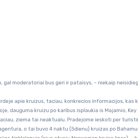
irdeje apie kruizus, taciau, konkrecios informacijos, kas k
ikoje, dauguma kruizu po karibus isplaukia is Majamio, Ke
taciau, ziema tai neaktualu. Pradejome ieskoti per turist
gentura, o tai buvo 4 naktu (5dienu) kruizas po Bahamu