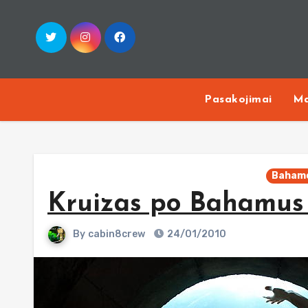
Skip
to
content
Pasakojimai
Ma
Baham
Kruizas po Bahamus 
By
cabin8crew
24/01/2010