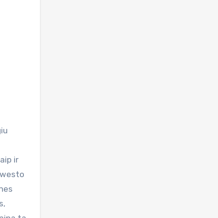
aip ir
y westo
ines
s,