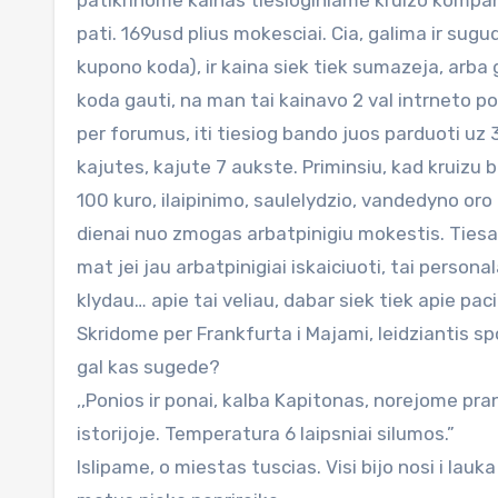
patikrinome kainas tiesioginiame kruizo kompanij
pati. 169usd plius mokesciai. Cia, galima ir sugu
kupono koda), ir kaina siek tiek sumazeja, arba
koda gauti, na man tai kainavo 2 val intrneto port
per forumus, iti tiesiog bando juos parduoti uz 
kajutes, kajute 7 aukste. Priminsiu, kad kruizu b
100 kuro, ilaipinimo, saulelydzio, vandedyno oro
dienai nuo zmogas arbatpinigiu mokestis. Tiesa, t
mat jei jau arbatpinigiai iskaiciuoti, tai person
klydau… apie tai veliau, dabar siek tiek apie paci
Skridome per Frankfurta i Majami, leidziantis sp
gal kas sugede?
,,Ponios ir ponai, kalba Kapitonas, norejome pr
istorijoje. Temperatura 6 laipsniai silumos.”
Islipame, o miestas tuscias. Visi bijo nosi i lauka