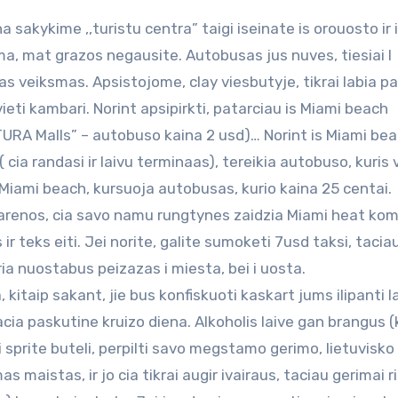
na sakykime ,,turistu centra” taigi iseinate is orouosto ir
uma, mat grazos negausite. Autobusas jus nuves, tiesiai I
sas veiksmas. Apsistojome, clay viesbutyje, tikrai labia p
vieti kambari. Norint apsipirkti, patarciau is Miami beach
NTURA Malls” – autobuso kaina 2 usd)… Norint is Miami be
cia randasi ir laivu terminaas), tereikia autobuso, kuris 
ti Miami beach, kursuoja autobusas, kurio kaina 25 centai.
es” arenos, cia savo namu rungtynes zaidzia Miami heat ko
ir teks eiti. Jei norite, galite sumoketi 7usd taksi, taciau
eria nuostabus peizazas i miesta, bei i uosta.
 kitaip sakant, jie bus konfiskuoti kaskart jums ilipanti l
 pacia paskutine kruizo diena. Alkoholis laive gan brangus (
 i sprite buteli, perpilti savo megstamo gerimo, lietuvisk
 maistas, ir jo cia tikrai augir ivairaus, taciau gerimai ri