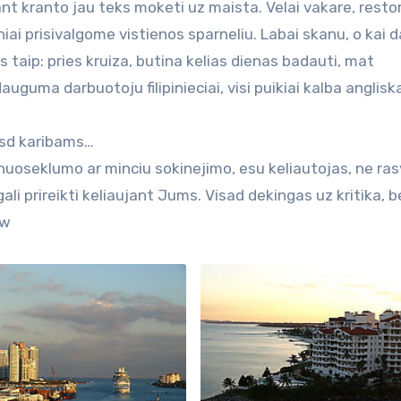
k ant kranto jau teks moketi uz maista. Velai vakare, resto
iai prisivalgome vistienos sparneliu. Labai skanu, o kai da
taip: pries kruiza, butina kelias dienas badauti, mat
auguma darbuotoju filipinieciai, visi puikiai kalba angliskai
 usd karibams…
enuoseklumo ar minciu sokinejimo, esu keliautojas, ne ras
gali prireikti keliaujant Jums. Visad dekingas uz kritika, b
ew