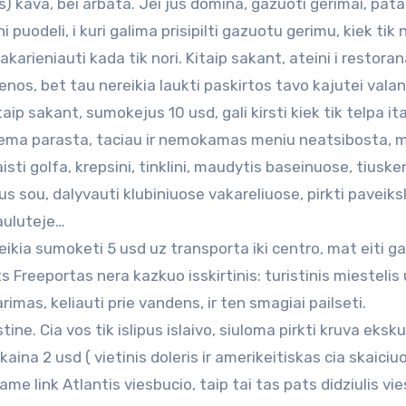
 kava, bei arbata. Jei jus domina, gazuoti gerimai, pat
 puodeli, i kuri galima prisipilti gazuotu gerimu, kiek tik 
arieniauti kada tik nori. Kitaip sakant, ateini i restorana
nos, bet tau nereikia laukti paskirtos tavo kajutei vala
aip sakant, sumokejus 10 usd, gali kirsti kiek tik telpa it
tema parasta, taciau ir nemokamas meniu neatsibosta, 
isti golfa, krepsini, tinklini, maudytis baseinuose, tiuske
ius sou, dalyvauti klubiniuose vakareliuose, pirkti paveiks
sauluteje…
ikia sumoketi 5 usd uz transporta iki centro, mat eiti gan
s Freeportas nera kazkuo isskirtinis: turistinis miestelis
imas, keliauti prie vandens, ir ten smagiai pailseti.
ine. Cia vos tik islipus islaivo, siuloma pirkti kruva eksku
ina 2 usd ( vietinis doleris ir amerikeitiskas cia skaici
ame link Atlantis viesbucio, taip tai tas pats didziulis vie