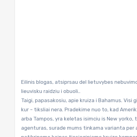
Eilinis blogas, atsiprsau del lietuvybes nebuvimo, gal moderatoriai bus geri ir pataisys, – niekaip neisidiegiu
lieuvisku raidziu i obuoli..
Taigi, papasakosiu, apie kruiza i Bahamus. Visi g
kur – tiksliai nera. Pradekime nuo to, kad Amer
arba Tampos, yra keletas isimciu is New yorko, 
agenturas, surade mums tinkama varianta per a