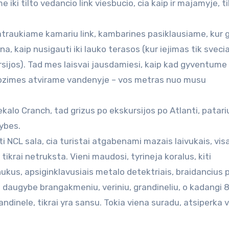
iki tilto vedancio link viesbucio, cia kaip ir majamyje, ti
 patraukiame kamariu link, kambarines pasiklausiame, kur g
kina, kaip nusigauti iki lauko terasos (kur iejimas tik sveci
ijos). Tad mes laisvai jausdamiesi, kaip kad gyventume
grozimes atvirame vandenyje – vos metras nuo musu
kalo Cranch, tad grizus po ekskursijos po Atlanti, patari
rybes.
ti NCL sala, cia turistai atgabenami mazais laivukais, vis
 tikrai netruksta. Vieni maudosi, tyrineja koralus, kiti
ukus, apsiginklavusiais metalo detektriais, braidancius 
 daugybe brangakmeniu, veriniu, grandineliu, o kadangi
andinele, tikrai yra sansu. Tokia viena suradu, atsiperka 