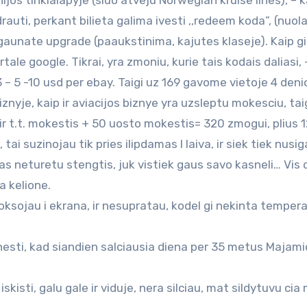
os tinklalapyje (siuo atveju Norwegian kruise lines), – k
drauti, perkant bilieta galima ivesti ,,redeem koda”, (nuol
 gaunate upgrade (paaukstinima, kajutes klaseje). Kaip gi
ale google. Tikrai, yra zmoniu, kurie tais kodais daliasi, 
3 – 5 -10 usd per ebay. Taigi uz 169 gavome vietoje 4 deni
iznyje, kaip ir aviacijos biznye yra uzsleptu mokesciu, tai
 ir t.t. mokestis + 50 uosto mokestis= 320 zmogui, plius 
ai suzinojau tik pries ilipdamas I laiva, ir siek tiek nusi
alas neturetu stengtis, juk vistiek gaus savo kasneli… Vis 
a kelione.
oksojau i ekrana, ir nesupratau, kodel gi nekinta tempera
anesti, kad siandien salciausia diena per 35 metus Majami
 iskisti, galu gale ir viduje, nera silciau, mat sildytuvu ci