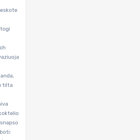
 ieskote
atogi
ach
vaziuoja
manda,
 tilta
aiva
koktelio
o snapso
boti: