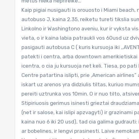
metus nieka neprireike…
Kaip pigiai nusigauti is orouosto i Miami beach, 
autobuso J, kaina 2.35, reiketu tureti tikslia s
Linkolno ir Washingtono aveniu, kur ir vyksta vi
vieta, o ir kaina labia patraukli vos 60usd uz dvi
pasigauti autobusa C ( kuris kursuoja iki ,,AVE
patekti i centra, arba downtown amerikietiskai ( 
icentra, o cia ju kursuoja net keli. Tiesa, po pa
Centre patartina islipti, prie ,American airlin
iskart uz arenos yra didziulis tiltas, kuriuo mums 
pereiti uztrunka vos 10min. O ir nuo tilto, atsiv
Stipiriuosis gerimus isinesti grieztai draudziama,
(net ir salose, kai islipi apzvagyti) ir grazinami
kaina nuo 6 iki 20 usd), tad cia galima gudrauti:
ar bobelines, ir lengvi prasinesti. Laive nemokamas