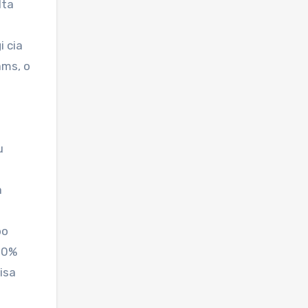
lta
i cia
ams, o
u
a
po
 80%
visa