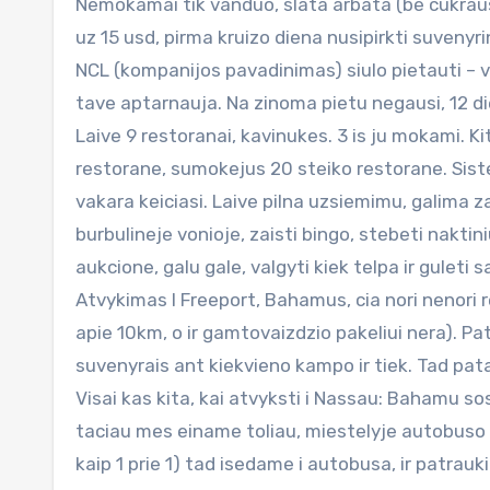
Nemokamai tik vanduo, slata arbata (be cukraus)
uz 15 usd, pirma kruizo diena nusipirkti suvenyrini
NCL (kompanijos pavadinimas) siulo pietauti – vak
tave aptarnauja. Na zinoma pietu negausi, 12 die
Laive 9 restoranai, kavinukes. 3 is ju mokami. Kit
restorane, sumokejus 20 steiko restorane. Sis
vakara keiciasi. Laive pilna uzsiemimu, galima za
burbulineje vonioje, zaisti bingo, stebeti naktin
aukcione, galu gale, valgyti kiek telpa ir guleti 
Atvykimas I Freeport, Bahamus, cia nori nenori re
apie 10km, o ir gamtovaizdzio pakeliui nera). Pat
suvenyrais ant kiekvieno kampo ir tiek. Tad patar
Visai kas kita, kai atvyksti i Nassau: Bahamu sost
taciau mes einame toliau, miestelyje autobuso ka
kaip 1 prie 1) tad isedame i autobusa, ir patrauki