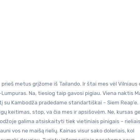
Lumpuras. Na, tiesiog taip gavosi pigiau. Viena naktis Ma
intį su Kambodža pradedame standartiškai – Siem Reap’e.
igų keitimas, stop, va čia mes ir apsišovėm. Ne, kursas ge
odžoje galima atsiskaityti tiek vietiniais pinigais – rieliais,
auni vos ne maišą rielių. Kainas visur sako doleriais, kol