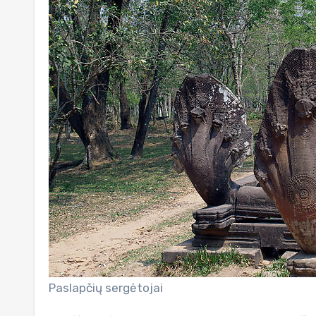
Paslapčių sergėtojai