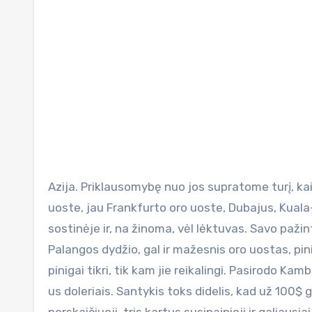
Azija. Priklausomybę nuo jos supratome turį, kai prieš metus grįžome iš Tailando. Ir štai mes vėl Vilniaus oro
uoste, jau Frankfurto oro uoste, Dubajus, Kuala-
sostinėje ir, na žinoma, vėl lėktuvas. Savo paž
Palangos dydžio, gal ir mažesnis oro uostas, pin
pinigai tikri, tik kam jie reikalingi. Pasirodo Kamb
us doleriais. Santykis toks didelis, kad už 100$ g