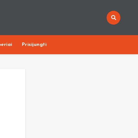
eriai
Prisijungti