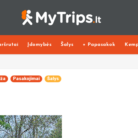
ršrutai
Įdomybės
Šalys
+ Papasakok
Kemp
ža
Pasakojimai
Šalys