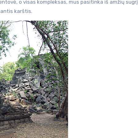
šventovė, o visas kompleksas, mus pasitinka iš amžių sugr
nantis karštis.