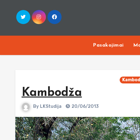
Skip
to
content
Pasakojimai
Ma
Kambod
Kambodža
By
LKStudija
20/06/2013