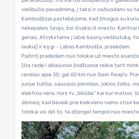
perskaičiuoji, tris kartus susipainioji ir galiau
viešbučio pavadinimą, į taksi ir važiuodami su ta
Kambodžoje pastebėjome, kad žmogus su kuriuo su
nebepaleis tavęs, kol išvyksi iš miesto. Kantriai 
geriau. Atvykstame į labai šaunų viešbutuką, for
laukia) ir ką gi – Labas Kambodža, pradedam.
Pažintį pradedam nuo tolokai už miesto esančia
(čia raidę l abiejuose žodžiuose reikia tarti min
randasi apie 50, gal 60 km nuo Siem Reap’o. Pra
juose tuščia, sausasis periodas, jokios žolės, 
elektros nėra, nors tv „bliūdai” kai kur matosi. 
dėmesį, kad beveik prie kiekvieno namo stovi kel
tolokai vis dėl to, ta džengol tempol nuo miesto