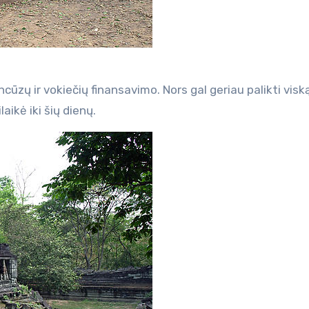
ūzų ir vokiečių finansavimo. Nors gal geriau palikti visk
laikė iki šių dienų.