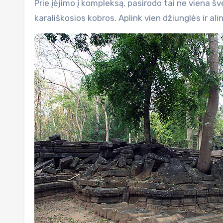
Prie įėjimo į kompleksą, pasirodo tai ne viena 
karališkosios kobros. Aplink vien džiunglės ir ali