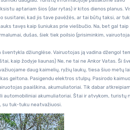
siai sumoki daugiau. Turistų informacijoje pasakome savo
ksistu aptariam šios (dar rytas) ir kitos dienos planus. Vi
sitarei, kad jis tave pavėžės, ar tai būtų taksi, ar tuk
lauks tavęs kaip šuniukas prie viešbučio. Na, bet gal taip 
malumai, dušas, šiek tiek poilsio (prisiminkim, vairuotoj
 šventykla džiunglėse. Vairuotojas ją vadina džengol te
kštai, kaip žodyje liaunas) Ne, ne tai ne Ankor Vatas. Ši š
važiuojame daug kaimelių, ryžių laukų, tiesa šiuo metų la
viskas geltona. Pasigendu elektros stulpų. Pasirodo kaimu
Vairuotojas paaiškina, akumuliatoriai. Tik dabar atkreipia
i automobiliniai akumuliatoriai. Štai ir atvykom, turistų
, su tuk-tuku neatvažiuosi.