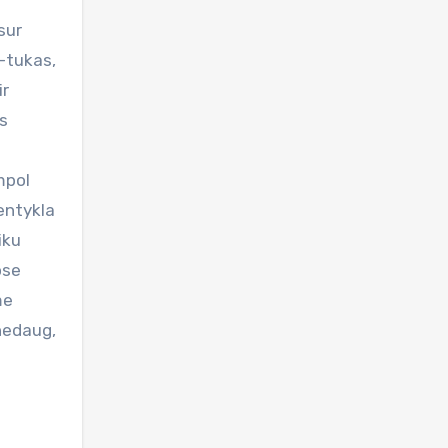
sur
-tukas,
ir
as
mpol
ventykla
iku
ose
me
 nedaug,