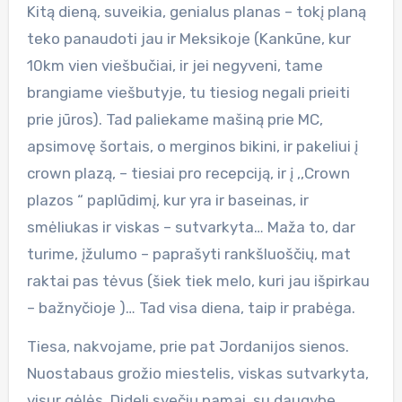
Kitą dieną, suveikia, genialus planas – tokį planą
teko panaudoti jau ir Meksikoje (Kankūne, kur
10km vien viešbučiai, ir jei negyveni, tame
brangiame viešbutyje, tu tiesiog negali prieiti
prie jūros). Tad paliekame mašiną prie MC,
apsimovę šortais, o merginos bikini, ir pakeliui į
crown plazą, – tiesiai pro recepciją, ir į ,,Crown
plazos “ paplūdimį, kur yra ir baseinas, ir
smėliukas ir viskas – sutvarkyta… Maža to, dar
turime, įžulumo – paprašyti rankšluoščių, mat
raktai pas tėvus (šiek tiek melo, kuri jau išpirkau
– bažnyčioje )… Tad visa diena, taip ir prabėga.
Tiesa, nakvojame, prie pat Jordanijos sienos.
Nuostabaus grožio miestelis, viskas sutvarkyta,
visur gėlės. Dideli svečių namai, su daugybe