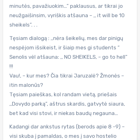
minutės, pavažiuokim…” paklausus, ar tikrai jo
neužgaišinsim, vyriškis atšauna – ,, it will be 10
sheikels”. . .
Tęsiam dialogą : ,,nėra šeikelių, mes dar pinigų
nespėjom išsikeist, ir šiaip mes gi students “
Senolis vėl atšauna: ,, NO SHEIKELS, – go to hell”
!!!
Vau!, – kur mes? Čia tikrai Jaruzalė? Žmonės –
itin malonūs?
Tęsiam paieškas, kol randam vietą, priešais
,,Dovydo parką”, aštrus skardis, gatvytė siaura,
bet kad visi stovi, ir niekas baudų negauna…
Kadangi dar ankstus rytas (berods apie 8 -9) –
visi skuba į pamaldas, o mes į savo hostelio