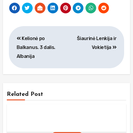
Navigacija
Kelionė po
Šiaurinė Lenkija ir
tarp
Balkanus. 3 dalis.
Vokietija
įrašų
Albanija
Related Post