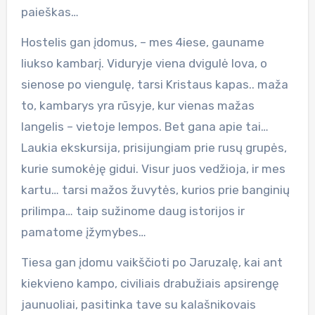
paieškas…
Hostelis gan įdomus, – mes 4iese, gauname
liukso kambarį. Viduryje viena dvigulė lova, o
sienose po viengulę, tarsi Kristaus kapas.. maža
to, kambarys yra rūsyje, kur vienas mažas
langelis – vietoje lempos. Bet gana apie tai…
Laukia ekskursija, prisijungiam prie rusų grupės,
kurie sumokėję gidui. Visur juos vedžioja, ir mes
kartu… tarsi mažos žuvytės, kurios prie banginių
prilimpa… taip sužinome daug istorijos ir
pamatome įžymybes…
Tiesa gan įdomu vaikščioti po Jaruzalę, kai ant
kiekvieno kampo, civiliais drabužiais apsirengę
jaunuoliai, pasitinka tave su kalašnikovais