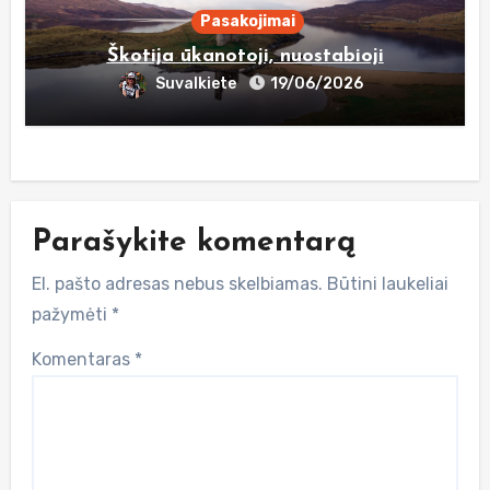
Pasakojimai
Škotija ūkanotoji, nuostabioji
Suvalkiete
19/06/2026
Parašykite komentarą
El. pašto adresas nebus skelbiamas.
Būtini laukeliai
pažymėti
*
Komentaras
*