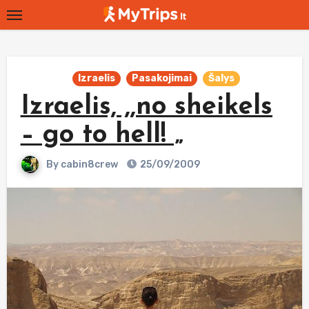
Skip
to
content
Izraelis
Pasakojimai
Šalys
Izraelis, ,,no sheikels
– go to hell! „
By
cabin8crew
25/09/2009