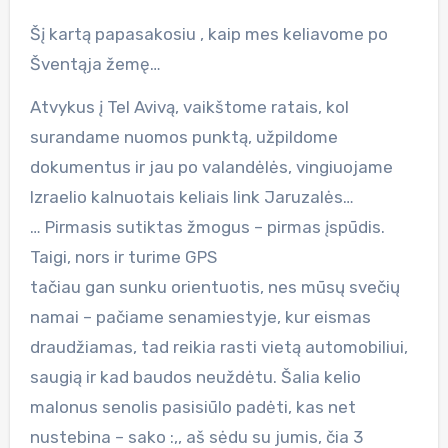
Šį kartą papasakosiu , kaip mes keliavome po
Šventąja žemę…
Atvykus į Tel Avivą, vaikštome ratais, kol
surandame nuomos punktą, užpildome
dokumentus ir jau po valandėlės, vingiuojame
Izraelio kalnuotais keliais link Jaruzalės…
… Pirmasis sutiktas žmogus – pirmas įspūdis.
Taigi, nors ir turime GPS
tačiau gan sunku orientuotis, nes mūsų svečių
namai – pačiame senamiestyje, kur eismas
draudžiamas, tad reikia rasti vietą automobiliui,
saugią ir kad baudos neuždėtu. Šalia kelio
malonus senolis pasisiūlo padėti, kas net
nustebina – sako :,, aš sėdu su jumis, čia 3