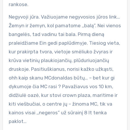
rankose.
Negyvoji jūra. Važiuojame negyvosios jūros link…
Žemyn ir žemyn, kol pamatome ,,balą”. Nei vienos
bangelės, tad vadinu tai bala. Pirmą dieną
praleidžiame Ein gedi paplūdimyje. Tiesiog vieta,
kur prakirpta tvora, vietoje smėliuko žvyras ir
krūva vietinių plaukiojančių, plūduriuojančių
druskoje. Pasitiuškianus, norisi kažko užkąsti,
ohh kaip skanu MCdonaldas būtų… – bet kur gi
dykumoje čia MC rasi ? Pavažiavus vos 10 km,
didžiulė oazė, kur stovi crown plaza, maritime ir
kiti viešbučiai, o centre jų – žinoma MC, tik va
kainos visai ,,negeros” už sūrainį 8 lt tenka
paklot…