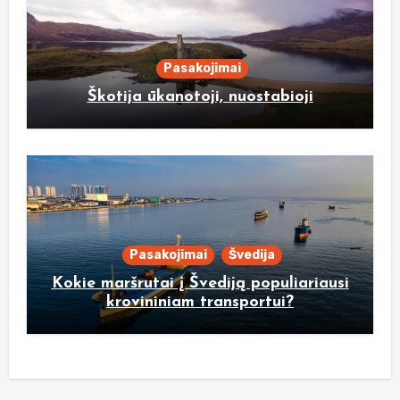
Pasakojimai
Škotija ūkanotoji, nuostabioji
Pasakojimai
Švedija
Kokie maršrutai į Švediją populiariausi
krovininiam transportui?