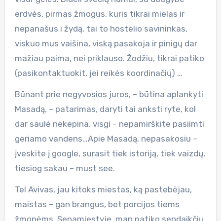
erdvės, pirmas žmogus, kuris tikrai mielas ir
nepanašus i žydą, tai to hostelio savininkas,
viskuo mus vaišina, viską pasakoja ir pinigų dar
mažiau paima, nei priklauso. Žodžiu, tikrai patiko
(pasikontaktuokit, jei reikės koordinačių) …
Būnant prie negyvosios juros, – būtina aplankyti
Masadą, – patarimas, daryti tai anksti ryte, kol
dar saulė nekepina, visgi – nepamirškite pasiimti
geriamo vandens…Apie Masadą, nepasakosiu –
įveskite į google, surasit tiek istoriją, tiek vaizdų,
tiesiog sakau – must see.
Tel Avivas, jau kitoks miestas, ką pastebėjau,
maistas – gan brangus, bet porcijos tiems
žmonėms. Senamiestyje, man patiko sendaikčių