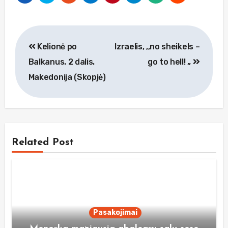
Navigacija
Kelionė po
Izraelis, ,,no sheikels –
tarp
Balkanus. 2 dalis.
go to hell! „
įrašų
Makedonija (Skopjė)
Related Post
Pasakojimai