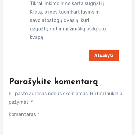
Tikrai linkime ir ne karta sugrįžti į
Kretą, o mes tuomkart lavinsim
savo atostogų dvasią, kuri
užgožtų net ir milžiniškų asilų s..o
kvapą
Atsakyti
Parašykite komentarą
El. pašto adresas nebus skelbiamas.
Būtini laukeliai
pažymėti
*
Komentaras
*