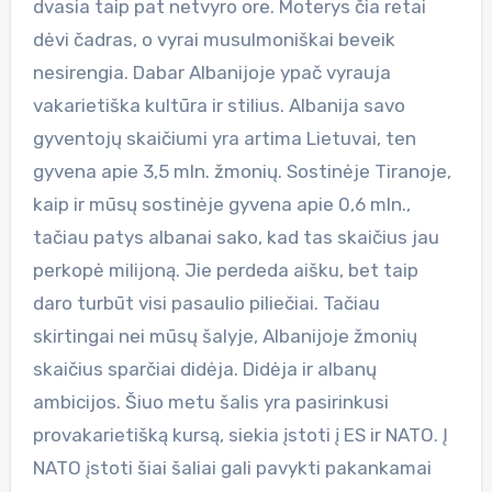
dvasia taip pat netvyro ore. Moterys čia retai
dėvi čadras, o vyrai musulmoniškai beveik
nesirengia. Dabar Albanijoje ypač vyrauja
vakarietiška kultūra ir stilius. Albanija savo
gyventojų skaičiumi yra artima Lietuvai, ten
gyvena apie 3,5 mln. žmonių. Sostinėje Tiranoje,
kaip ir mūsų sostinėje gyvena apie 0,6 mln.,
tačiau patys albanai sako, kad tas skaičius jau
perkopė milijoną. Jie perdeda aišku, bet taip
daro turbūt visi pasaulio piliečiai. Tačiau
skirtingai nei mūsų šalyje, Albanijoje žmonių
skaičius sparčiai didėja. Didėja ir albanų
ambicijos. Šiuo metu šalis yra pasirinkusi
provakarietišką kursą, siekia įstoti į ES ir NATO. Į
NATO įstoti šiai šaliai gali pavykti pakankamai