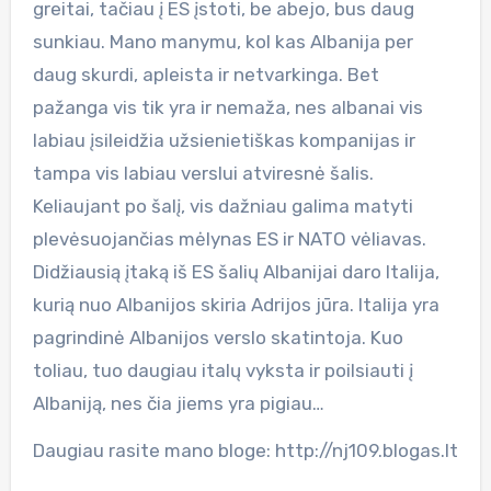
greitai, tačiau į ES įstoti, be abejo, bus daug
sunkiau. Mano manymu, kol kas Albanija per
daug skurdi, apleista ir netvarkinga. Bet
pažanga vis tik yra ir nemaža, nes albanai vis
labiau įsileidžia užsienietiškas kompanijas ir
tampa vis labiau verslui atviresnė šalis.
Keliaujant po šalį, vis dažniau galima matyti
plevėsuojančias mėlynas ES ir NATO vėliavas.
Didžiausią įtaką iš ES šalių Albanijai daro Italija,
kurią nuo Albanijos skiria Adrijos jūra. Italija yra
pagrindinė Albanijos verslo skatintoja. Kuo
toliau, tuo daugiau italų vyksta ir poilsiauti į
Albaniją, nes čia jiems yra pigiau…
Daugiau rasite mano bloge: http://nj109.blogas.lt