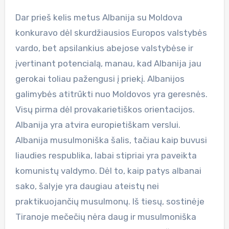
Dar prieš kelis metus Albanija su Moldova
konkuravo dėl skurdžiausios Europos valstybės
vardo, bet apsilankius abejose valstybėse ir
įvertinant potencialą, manau, kad Albanija jau
gerokai toliau pažengusi į priekį. Albanijos
galimybės atitrūkti nuo Moldovos yra geresnės.
Visų pirma dėl provakarietiškos orientacijos.
Albanija yra atvira europietiškam verslui.
Albanija musulmoniška šalis, tačiau kaip buvusi
liaudies respublika, labai stipriai yra paveikta
komunistų valdymo. Dėl to, kaip patys albanai
sako, šalyje yra daugiau ateistų nei
praktikuojančių musulmonų. Iš tiesų, sostinėje
Tiranoje mečečių nėra daug ir musulmoniška