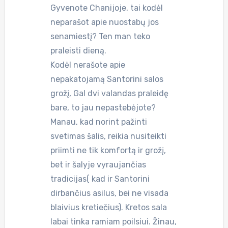
Gyvenote Chanijoje, tai kodėl
neparašot apie nuostabų jos
senamiestį? Ten man teko
praleisti dieną.
Kodėl nerašote apie
nepakatojamą Santorini salos
grožį, Gal dvi valandas praleidę
bare, to jau nepastebėjote?
Manau, kad norint pažinti
svetimas šalis, reikia nusiteikti
priimti ne tik komfortą ir grožį,
bet ir šalyje vyraujančias
tradicijas( kad ir Santorini
dirbančius asilus, bei ne visada
blaivius kretiečius). Kretos sala
labai tinka ramiam poilsiui. Žinau,