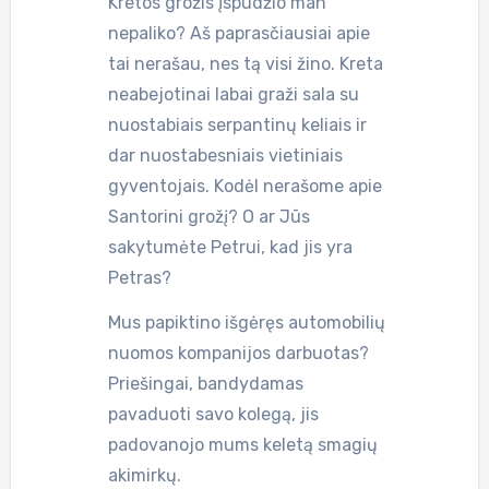
Kretos grožis įspūdžio man
nepaliko? Aš paprasčiausiai apie
tai nerašau, nes tą visi žino. Kreta
neabejotinai labai graži sala su
nuostabiais serpantinų keliais ir
dar nuostabesniais vietiniais
gyventojais. Kodėl nerašome apie
Santorini grožį? O ar Jūs
sakytumėte Petrui, kad jis yra
Petras?
Mus papiktino išgėręs automobilių
nuomos kompanijos darbuotas?
Priešingai, bandydamas
pavaduoti savo kolegą, jis
padovanojo mums keletą smagių
akimirkų.