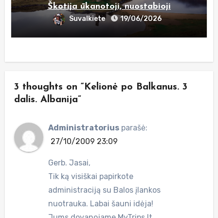
Škotija ūkanotoji, nuostabioji
Suvalkiete
19/06/2026
3 thoughts on “Kelionė po Balkanus. 3
dalis. Albanija”
Administratorius
parašė:
27/10/2009 23:09
Gerb. Jasai,
Tik ką visiškai papirkote
administraciją su Balos įlankos
nuotrauka. Labai šauni idėja!
Jums dovanojame MyTrips.lt