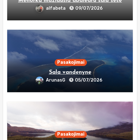
Menorka maziausia abalearu salu sese
alfabeta
09/07/2026
Pasakojimai
Sala vandenyne
ArunasG
05/07/2026
Pasakojimai