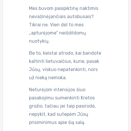
Mes buvom pasipiktinę naktimis
nevažinėjančiais autobusais?
Tikrai ne. Vien dėl to mes
„apturėjome” neišdildomų
nuotykių.
Be to, keistai atrodo, kai bandote
kaltinti lietuvaičius, kurie, pasak
Jūsų, viskuo nepatenkinti, nors
už nieką nemoka.
Neturėjom intensijos šiuo
pasakojimu sumenkinti Kretos
grožio, tačiau jei taip pasirodė,
nepykit, kad sutepėm Jūsų
prisiminimus apie šią salą.