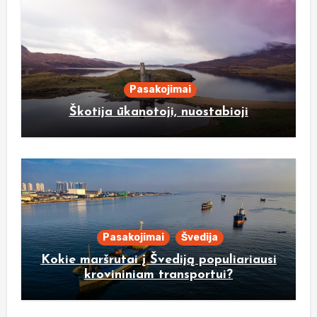
Pasakojimai
Škotija ūkanotoji, nuostabioji
Pasakojimai
Švedija
Kokie maršrutai į Švediją populiariausi
krovininiam transportui?