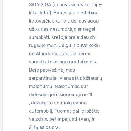
SIGA SIGA (nebuvusiems Kretoje-
lėtai lėtai). Manęs jau nestebina
lietuvaičiai, kurie tikisi paslaugų
už kurias nesumokėjo ar negali
sumokėti. Kretoje praleidau dvi
rugsėjo mėn. Jeigu ir buvo kokių
nesklandumų, tai juos reikia
spręsti atosotogų nuotaikomis.
Beje pasivažinėjimas
serpantinais- vienas iš didžiausių
malonumų. Malonumas dar
didesnis, jei išsinuomoji ne 1l
„dėžutę”, o normalų cabrio
automobilį. Tuomet gali grožėtis
vaizdais, bet ir pajusti švarų ir
šiltą salos orą.