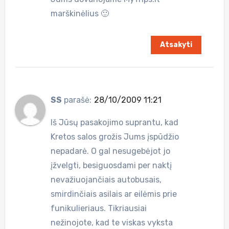
marškinėlius 🙂
Atsakyti
SS
parašė:
28/10/2009 11:21
Iš Jūsų pasakojimo suprantu, kad
Kretos salos grožis Jums įspūdžio
nepadarė. O gal nesugebėjot jo
įžvelgti, besiguosdami per naktį
nevažiuojančiais autobusais,
smirdinčiais asilais ar eilėmis prie
funikulieriaus. Tikriausiai
nežinojote, kad te viskas vyksta