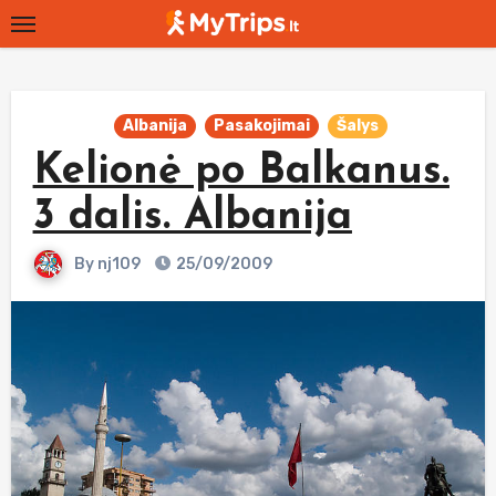
Skip
to
content
Albanija
Pasakojimai
Šalys
Kelionė po Balkanus.
3 dalis. Albanija
By
nj109
25/09/2009