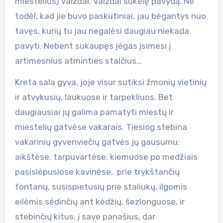
miestelius) vaizdai. Vaizdai sukėlę pavydą. Ne
todėl, kad jie buvo paskutiniai, jau bėgantys nuo
tavęs, kurių tu jau negalėsi daugiau niekada
pavyti. Nebent sukaupęs jėgas įsimesi į
artimesnius atminties stalčius…
Kreta sala gyva, joje visur sutiksi žmonių vietinių
ir atvykusių, laukuose ir tarpekliuos. Bet
daugiausiai jų galima pamatyti miestų ir
miestelių gatvėse vakarais. Tiesiog stebina
vakarinių gyvenviečių gatvės jų gausumu:
aikštėse, tarpuvartėse, kiemuose po medžiais
pasislėpusiose kavinėse, prie trykštančių
fontanų, susispietusių prie staliukų, ilgomis
eilėmis sėdinčių ant kėdžių, šezlonguose, ir
stebinčių kitus, į save panašius, dar