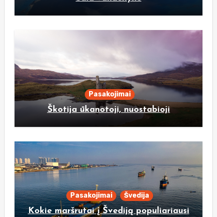
Pasakojimai
Škotija ūkanotoji, nuostabioji
Pasakojimai
Švedija
Kokie maršrutai į Švediją populiariausi