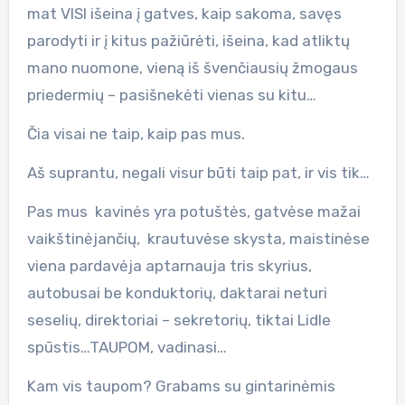
mat VISI išeina į gatves, kaip sakoma, savęs
parodyti ir į kitus pažiūrėti, išeina, kad atliktų
mano nuomone, vieną iš švenčiausių žmogaus
priedermių – pasišnekėti vienas su kitu…
Čia visai ne taip, kaip pas mus.
Aš suprantu, negali visur būti taip pat, ir vis tik…
Pas mus kavinės yra potuštės, gatvėse mažai
vaikštinėjančių, krautuvėse skysta, maistinėse
viena pardavėja aptarnauja tris skyrius,
autobusai be konduktorių, daktarai neturi
seselių, direktoriai – sekretorių, tiktai Lidle
spūstis…TAUPOM, vadinasi…
Kam vis taupom? Grabams su gintarinėmis