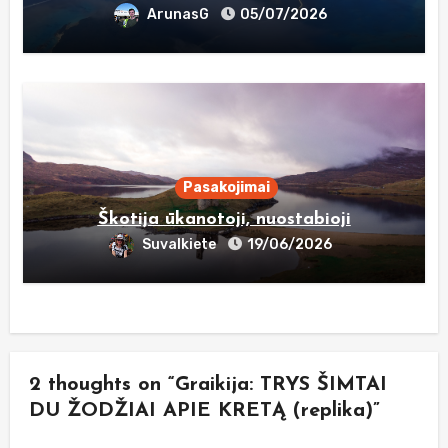
ArunasG
05/07/2026
Pasakojimai
Škotija ūkanotoji, nuostabioji
Suvalkiete
19/06/2026
2 thoughts on “Graikija: TRYS ŠIMTAI
DU ŽODŽIAI APIE KRETĄ (replika)”