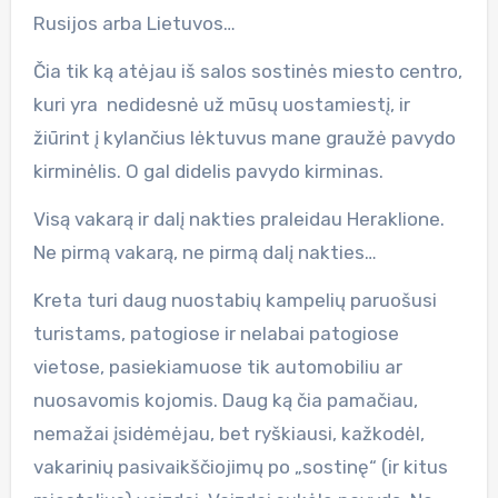
Rusijos arba Lietuvos…
Čia tik ką atėjau iš salos sostinės miesto centro,
kuri yra nedidesnė už mūsų uostamiestį, ir
žiūrint į kylančius lėktuvus mane graužė pavydo
kirminėlis. O gal didelis pavydo kirminas.
Visą vakarą ir dalį nakties praleidau Heraklione.
Ne pirmą vakarą, ne pirmą dalį nakties…
Kreta turi daug nuostabių kampelių paruošusi
turistams, patogiose ir nelabai patogiose
vietose, pasiekiamuose tik automobiliu ar
nuosavomis kojomis. Daug ką čia pamačiau,
nemažai įsidėmėjau, bet ryškiausi, kažkodėl,
vakarinių pasivaikščiojimų po „sostinę“ (ir kitus