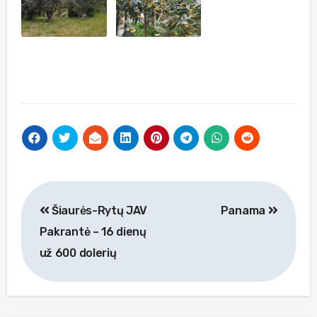
Navigacija
Šiaurės-Rytų JAV
Panama
tarp
Pakrantė – 16 dienų
įrašų
už 600 dolerių