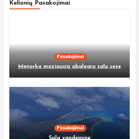
Kelionių Pasakojimai
Pasakojimai
Menorka maziausia abalearu salu sese
Pasakojimai
Sala vandenyne