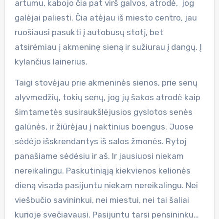
artumu, kabojo čia pat virš galvos, atrodė, jog
galėjai paliesti. Čia atėjau iš miesto centro, jau
ruošiausi pasukti į autobusų stotį, bet
atsirėmiau į akmeninę sieną ir sužiurau į dangų. Į
kylančius lainerius.
Taigi stovėjau prie akmeninės sienos, prie senų
alyvmedžių, tokių senų, jog jų šakos atrodė kaip
šimtametės susiraukšlėjusios gyslotos senės
galūnės, ir žiūrėjau į naktinius boengus. Juose
sėdėjo išskrendantys iš salos žmonės. Rytoj
panašiame sėdėsiu ir aš. Ir jausiuosi niekam
nereikalingu. Paskutiniąją kiekvienos kelionės
dieną visada pasijuntu niekam nereikalingu. Nei
viešbučio savininkui, nei miestui, nei tai šaliai
kurioje svečiavausi. Pasijuntu tarsi pensininku…