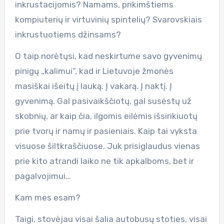
inkrustacijomis? Namams, prikimštiems
kompiuterių ir virtuvinių spintelių? Svarovskiais
inkrustuotiems džinsams?
O taip norėtųsi, kad neskirtume savo gyvenimų
pinigų „kalimui“, kad ir Lietuvoje žmonės
masiškai išeitų į lauką. Į vakarą. Į naktį. Į
gyvenimą. Gal pasivaikščiotų, gal susėstų už
skobnių, ar kaip čia, ilgomis eilėmis išsirikiuotų
prie tvorų ir namų ir pasieniais. Kaip tai vyksta
visuose šiltkraščiuose. Juk prisiglaudus vienas
prie kito atrandi laiko ne tik apkalboms, bet ir
pagalvojimui…
Kam mes esam?
Taigi, stovėjau visai šalia autobusų stoties, visai