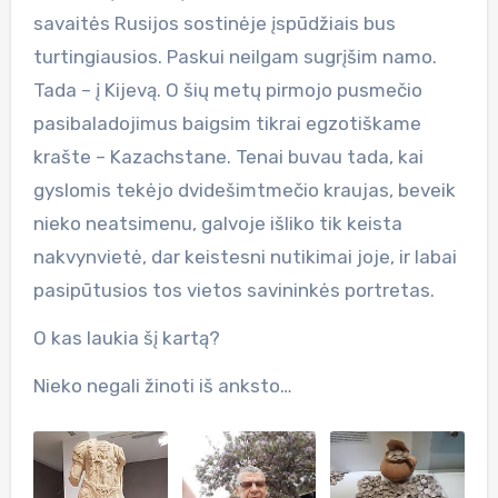
savaitės Rusijos sostinėje įspūdžiais bus
turtingiausios. Paskui neilgam sugrįšim namo.
Tada – į Kijevą. O šių metų pirmojo pusmečio
pasibaladojimus baigsim tikrai egzotiškame
krašte – Kazachstane. Tenai buvau tada, kai
gyslomis tekėjo dvidešimtmečio kraujas, beveik
nieko neatsimenu, galvoje išliko tik keista
nakvynvietė, dar keistesni nutikimai joje, ir labai
pasipūtusios tos vietos savininkės portretas.
O kas laukia šį kartą?
Nieko negali žinoti iš anksto…