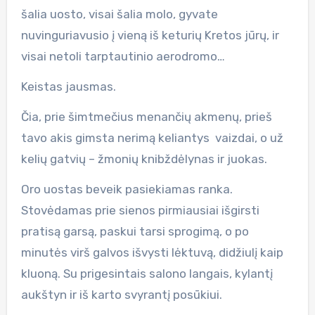
šalia uosto, visai šalia molo, gyvate
nuvinguriavusio į vieną iš keturių Kretos jūrų, ir
visai netoli tarptautinio aerodromo…
Keistas jausmas.
Čia, prie šimtmečius menančių akmenų, prieš
tavo akis gimsta nerimą keliantys vaizdai, o už
kelių gatvių – žmonių knibždėlynas ir juokas.
Oro uostas beveik pasiekiamas ranka.
Stovėdamas prie sienos pirmiausiai išgirsti
pratisą garsą, paskui tarsi sprogimą, o po
minutės virš galvos išvysti lėktuvą, didžiulį kaip
kluoną. Su prigesintais salono langais, kylantį
aukštyn ir iš karto svyrantį posūkiui.