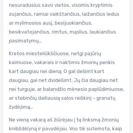
nesuradusius savo vietos, visomis kryptimis
zujančius, ramiai vaikštančius, laižančius ledus
ar mylimosios ausį, besijuokiančius,
besikvatojančius, rimtus, mąslius, laukiančius
pasimatymų…
Kretos miesteliūkščiuose, netgi pajūrių
kaimuose, vakarais ir naktimis žmonių penkis
kart daugiau nei dieną. O gal dešimt kart
daugiau, gal net dvidešimt. Jų čia daugiau net
nei turguje, ar balandžio mėnesio paplūdimiuose,
ar stebinčių dailiausią salos reiškinį – granatų
žydėjimą…
Ne vieną vakarą aš žiūrėjau į tą linksmą žmonių
knibždėlyną ir pavydėjau. Vos tik sutemsta, kaip