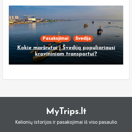
Pasakojimai
Švedija
Kokie maršrutai į Švediją populiariausi
krovininiam transportui?
MyTrips.lt
Kelionių istorijos ir pasakojimai iš viso pasaulio