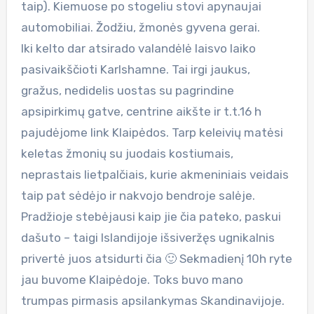
taip). Kiemuose po stogeliu stovi apynaujai
automobiliai. Žodžiu, žmonės gyvena gerai.
Iki kelto dar atsirado valandėlė laisvo laiko
pasivaikščioti Karlshamne. Tai irgi jaukus,
gražus, nedidelis uostas su pagrindine
apsipirkimų gatve, centrine aikšte ir t.t.16 h
pajudėjome link Klaipėdos. Tarp keleivių matėsi
keletas žmonių su juodais kostiumais,
neprastais lietpalčiais, kurie akmeniniais veidais
taip pat sėdėjo ir nakvojo bendroje salėje.
Pradžioje stebėjausi kaip jie čia pateko, paskui
dašuto – taigi Islandijoje išsiveržęs ugnikalnis
privertė juos atsidurti čia 🙂 Sekmadienį 10h ryte
jau buvome Klaipėdoje. Toks buvo mano
trumpas pirmasis apsilankymas Skandinavijoje.