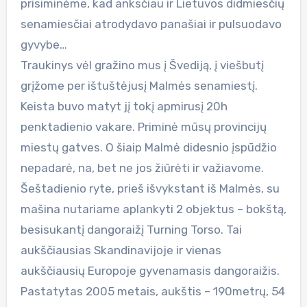
prisiminėme, kad anksčiau ir Lietuvos didmiesčių
senamiesčiai atrodydavo panašiai ir pulsuodavo
gyvybe…
Traukinys vėl gražino mus į Švediją, į viešbutį
grįžome per ištuštėjusį Malmės senamiestį.
Keista buvo matyt jį tokį apmirusį 20h
penktadienio vakare. Priminė mūsų provincijų
miestų gatves. O šiaip Malmė didesnio įspūdžio
nepadarė, na, bet ne jos žiūrėti ir važiavome.
Šeštadienio ryte, prieš išvykstant iš Malmės, su
mašina nutariame aplankyti 2 objektus – bokštą,
besisukantį dangoraižį Turning Torso. Tai
aukščiausias Skandinavijoje ir vienas
aukščiausių Europoje gyvenamasis dangoraižis.
Pastatytas 2005 metais, aukštis – 190metrų, 54