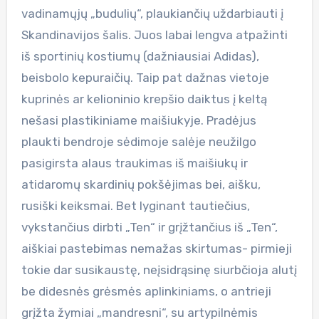
vadinamųjų „budulių“, plaukiančių uždarbiauti į
Skandinavijos šalis. Juos labai lengva atpažinti
iš sportinių kostiumų (dažniausiai Adidas),
beisbolo kepuraičių. Taip pat dažnas vietoje
kuprinės ar kelioninio krepšio daiktus į keltą
nešasi plastikiniame maišiukyje. Pradėjus
plaukti bendroje sėdimoje salėje neužilgo
pasigirsta alaus traukimas iš maišiukų ir
atidaromų skardinių pokšėjimas bei, aišku,
rusiški keiksmai. Bet lyginant tautiečius,
vykstančius dirbti „Ten“ ir grįžtančius iš „Ten“,
aiškiai pastebimas nemažas skirtumas- pirmieji
tokie dar susikaustę, neįsidrąsinę siurbčioja alutį
be didesnės grėsmės aplinkiniams, o antrieji
grįžta žymiai „mandresni“, su artypilnėmis