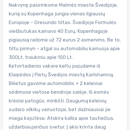
Nakvynę pasirinkome Malmės mieste Švedijoje,
kurią su Kopenhaga jungia vienas ilgiausių
Europoje – Oresundo tiltas. Švedijoje Formulės
viešbutukas kainavo 40 Eurų, Kopenhagoje
pigiausią radome už 72 eurus 2 asmenims. Be to,
tiltu pirmyn – atgal su automobiliu kainuoja apie
300Lt, traukiniu apie 150 Lt.
Ketvirtadienio vakare keltu pajudame iš
Klaipėdos į Pietų Švedijos miestą Karlshamną.
Bilietus gavome automobilis + 2 keleiviai
sėdimose vietose bendroje salėje. Iš esmės
krėslai patogūs, minkšti. Daugumą keleivių
sudaro vilkikų vairuotojai, bet dažniausiai jie
miega kajutėse. Atskira kalba apie tautiečius,
uždarbiaujančius svetur. Į akis krinta daug