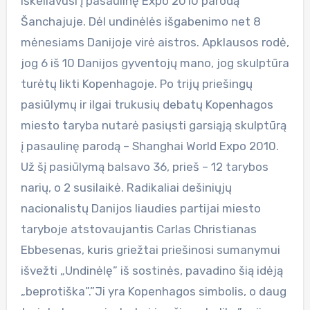
iškeliavusi į pasaulinę Expo 2010 parodą
Šanchajuje. Dėl undinėlės išgabenimo net 8
mėnesiams Danijoje virė aistros. Apklausos rodė,
jog 6 iš 10 Danijos gyventojų mano, jog skulptūra
turėtų likti Kopenhagoje. Po trijų priešingų
pasiūlymų ir ilgai trukusių debatų Kopenhagos
miesto taryba nutarė pasiųsti garsiąją skulptūrą
į pasaulinę parodą – Shanghai World Expo 2010.
Už šį pasiūlymą balsavo 36, prieš – 12 tarybos
narių, o 2 susilaikė. Radikaliai dešiniųjų
nacionalistų Danijos liaudies partijai miesto
taryboje atstovaujantis Carlas Christianas
Ebbesenas, kuris griežtai priešinosi sumanymui
išvežti „Undinėlę” iš sostinės, pavadino šią idėją
„beprotiška”.”Ji yra Kopenhagos simbolis, o daug