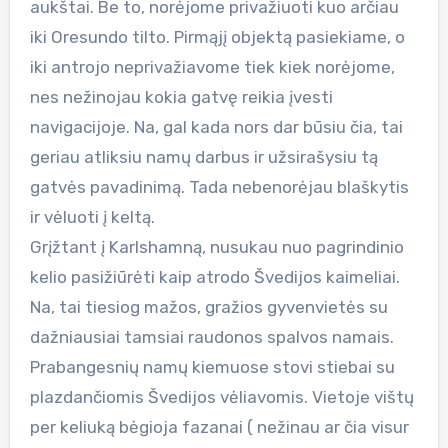
aukštai. Be to, norėjome privažiuoti kuo arčiau
iki Oresundo tilto. Pirmąjį objektą pasiekiame, o
iki antrojo neprivažiavome tiek kiek norėjome,
nes nežinojau kokia gatvę reikia įvesti
navigacijoje. Na, gal kada nors dar būsiu čia, tai
geriau atliksiu namų darbus ir užsirašysiu tą
gatvės pavadinimą. Tada nebenorėjau blaškytis
ir vėluoti į keltą.
Grįžtant į Karlshamną, nusukau nuo pagrindinio
kelio pasižiūrėti kaip atrodo Švedijos kaimeliai.
Na, tai tiesiog mažos, gražios gyvenvietės su
dažniausiai tamsiai raudonos spalvos namais.
Prabangesnių namų kiemuose stovi stiebai su
plazdančiomis Švedijos vėliavomis. Vietoje vištų
per keliuką bėgioja fazanai ( nežinau ar čia visur