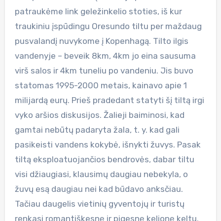
patraukėme link geležinkelio stoties, iš kur
traukiniu įspūdingu Oresundo tiltu per maždaug
pusvalandį nuvykome į Kopenhagą. Tilto ilgis
vandenyje – beveik 8km, 4km jo eina sausuma
virš salos ir 4km tuneliu po vandeniu. Jis buvo
statomas 1995-2000 metais, kainavo apie 1
milijardą eurų. Prieš pradedant statyti šį tiltą irgi
vyko aršios diskusijos. Žalieji baiminosi, kad
gamtai nebūtų padaryta žala, t. y. kad gali
pasikeisti vandens kokybė, išnykti žuvys. Pasak
tiltą eksploatuojančios bendrovės, dabar tiltu
visi džiaugiasi, klausimų daugiau nebekyla, o
žuvų esą daugiau nei kad būdavo anksčiau.
Tačiau daugelis vietinių gyventojų ir turistų
renkasi romantiškesnę ir pigesnę kelionę keltu.