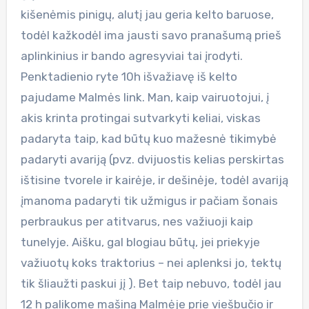
kišenėmis pinigų, alutį jau geria kelto baruose,
todėl kažkodėl ima jausti savo pranašumą prieš
aplinkinius ir bando agresyviai tai įrodyti.
Penktadienio ryte 10h išvažiavę iš kelto
pajudame Malmės link. Man, kaip vairuotojui, į
akis krinta protingai sutvarkyti keliai, viskas
padaryta taip, kad būtų kuo mažesnė tikimybė
padaryti avariją (pvz. dvijuostis kelias perskirtas
ištisine tvorele ir kairėje, ir dešinėje, todėl avariją
įmanoma padaryti tik užmigus ir pačiam šonais
perbraukus per atitvarus, nes važiuoji kaip
tunelyje. Aišku, gal blogiau būtų, jei priekyje
važiuotų koks traktorius – nei aplenksi jo, tektų
tik šliaužti paskui jį ). Bet taip nebuvo, todėl jau
12 h palikome mašiną Malmėje prie viešbučio ir