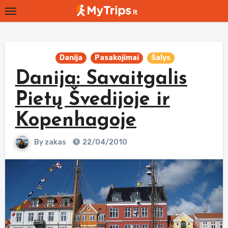
Skip
to
content
Danija
Pasakojimai
Šalys
Danija: Savaitgalis
Pietų Švedijoje ir
Kopenhagoje
By
zakas
22/04/2010