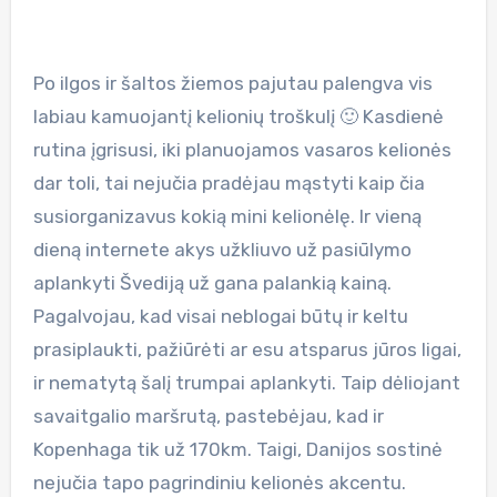
Po ilgos ir šaltos žiemos pajutau palengva vis
labiau kamuojantį kelionių troškulį 🙂 Kasdienė
rutina įgrisusi, iki planuojamos vasaros kelionės
dar toli, tai nejučia pradėjau mąstyti kaip čia
susiorganizavus kokią mini kelionėlę. Ir vieną
dieną internete akys užkliuvo už pasiūlymo
aplankyti Švediją už gana palankią kainą.
Pagalvojau, kad visai neblogai būtų ir keltu
prasiplaukti, pažiūrėti ar esu atsparus jūros ligai,
ir nematytą šalį trumpai aplankyti. Taip dėliojant
savaitgalio maršrutą, pastebėjau, kad ir
Kopenhaga tik už 170km. Taigi, Danijos sostinė
nejučia tapo pagrindiniu kelionės akcentu.