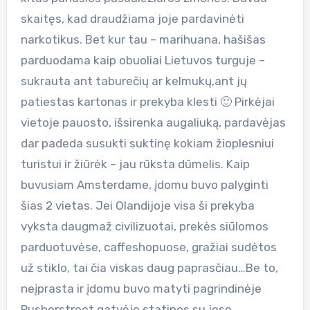
skaitęs, kad draudžiama joje pardavinėti
narkotikus. Bet kur tau – marihuana, hašišas
parduodama kaip obuoliai Lietuvos turguje –
sukrauta ant taburečių ar kelmukų,ant jų
patiestas kartonas ir prekyba klesti 🙂 Pirkėjai
vietoje pauosto, išsirenka augaliuką, pardavėjas
dar padeda susukti suktinę kokiam žioplesniui
turistui ir žiūrėk – jau rūksta dūmelis. Kaip
buvusiam Amsterdame, įdomu buvo palyginti
šias 2 vietas. Jei Olandijoje visa ši prekyba
vyksta daugmaž civilizuotai, prekės siūlomos
parduotuvėse, caffeshopuose, gražiai sudėtos
už stiklo, tai čia viskas daug paprasčiau…Be to,
neįprasta ir įdomu buvo matyti pagrindinėje
Pusherstreet gatvėje statines su jose