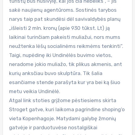
turistų bus nusivylę, kai jos čia nebeliks”, – jis
sakė naujienų agentūroms. Sostinės tarybos
narys taip pat skundėsi dėl savivaldybės planų
„išleisti 2 mln. kronų (apie 930 tūkst. Lt) ją
laikinai turinčiam pakeisti muliažui, nors mums
neužtenka lėšų socialinėms reikmėms tenkinti”.
Taigi, nupėdinę iki Undinėlės buvimo vietos,
neradome jokio muliažo, tik plikus akmenis, ant
kurių anksčiau buvo skulptūra. Tik šalia
esančiame stende parašyta kur yra bei ką šiuo
metu veikia Undinėlė.
Atgal link stoties grįžome pėstiesiems skirta
Stroget gatve, kuri laikoma pagrindine shoping‘o
vieta Kopenhagoje. Matydami galybę žmonių
gatvėje ir parduotuvėse nostalgiškai