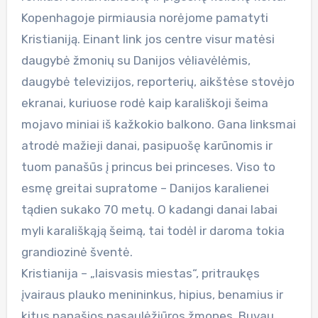
Kopenhagoje pirmiausia norėjome pamatyti
Kristianiją. Einant link jos centre visur matėsi
daugybė žmonių su Danijos vėliavėlėmis,
daugybė televizijos, reporterių, aikštėse stovėjo
ekranai, kuriuose rodė kaip karališkoji šeima
mojavo miniai iš kažkokio balkono. Gana linksmai
atrodė mažieji danai, pasipuošę karūnomis ir
tuom panašūs į princus bei princeses. Viso to
esmę greitai supratome – Danijos karalienei
tądien sukako 70 metų. O kadangi danai labai
myli karališkąją šeimą, tai todėl ir daroma tokia
grandiozinė šventė.
Kristianija – „laisvasis miestas“, pritraukęs
įvairaus plauko menininkus, hipius, benamius ir
kitus panašios pasaulėžiūros žmones. Buvau