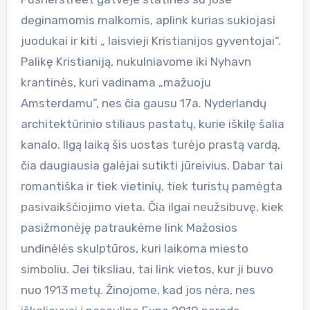
deginamomis malkomis, aplink kurias sukiojasi
juodukai ir kiti „ laisvieji Kristianijos gyventojai“.
Palikę Kristianiją, nukulniavome iki Nyhavn
krantinės, kuri vadinama „mažuoju
Amsterdamu”, nes čia gausu 17a. Nyderlandų
architektūrinio stiliaus pastatų, kurie iškilę šalia
kanalo. Ilgą laiką šis uostas turėjo prastą vardą,
čia daugiausia galėjai sutikti jūreivius. Dabar tai
romantiška ir tiek vietinių, tiek turistų pamėgta
pasivaikščiojimo vieta. Čia ilgai neužsibuvę, kiek
pasižmonėję patraukėme link Mažosios
undinėlės skulptūros, kuri laikoma miesto
simboliu. Jei tiksliau, tai link vietos, kur ji buvo
nuo 1913 metų. Žinojome, kad jos nėra, nes