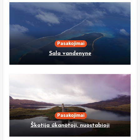
Pasakojimai
Sala vandenyne
Pasakojimai
Škotija ūkanotoji, nuostabioji