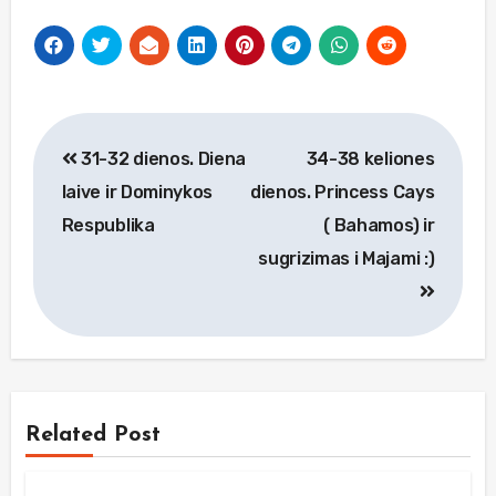
Navigacija
31-32 dienos. Diena
34-38 keliones
tarp
laive ir Dominykos
dienos. Princess Cays
įrašų
Respublika
( Bahamos) ir
sugrizimas i Majami :)
Related Post