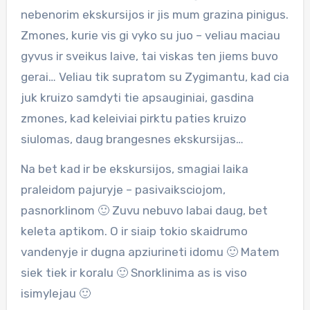
nebenorim ekskursijos ir jis mum grazina pinigus.
Zmones, kurie vis gi vyko su juo – veliau maciau
gyvus ir sveikus laive, tai viskas ten jiems buvo
gerai… Veliau tik supratom su Zygimantu, kad cia
juk kruizo samdyti tie apsauginiai, gasdina
zmones, kad keleiviai pirktu paties kruizo
siulomas, daug brangesnes ekskursijas…
Na bet kad ir be ekskursijos, smagiai laika
praleidom pajuryje – pasivaiksciojom,
pasnorklinom 🙂 Zuvu nebuvo labai daug, bet
keleta aptikom. O ir siaip tokio skaidrumo
vandenyje ir dugna apziurineti idomu 🙂 Matem
siek tiek ir koralu 🙂 Snorklinima as is viso
isimylejau 🙂