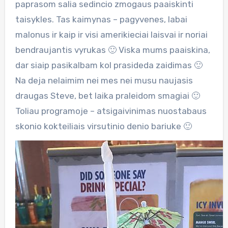
paprasom salia sedincio zmogaus paaiskinti
taisykles. Tas kaimynas – pagyvenes, labai
malonus ir kaip ir visi amerikieciai laisvai ir noriai
bendraujantis vyrukas 🙂 Viska mums paaiskina,
dar siaip pasikalbam kol prasideda zaidimas 🙂
Na deja nelaimim nei mes nei musu naujasis
draugas Steve, bet laika praleidom smagiai 🙂
Toliau programoje – atsigaivinimas nuostabaus
skonio kokteiliais virsutinio denio bariuke 🙂