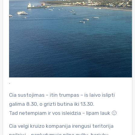
.
Cia sustojimas – itin trumpas – is laivo islipti
galima 8.30, o grizti butina iki 13.30.
Tad netempiam ir vos isleidzia – lipam lauk 🙂
Cia velgi kruizo kompanija irengusi teritorija
poilsiuj – papludymyje pilna gultu, bariuku,