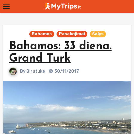
Skip
to
content
Bahamos
Pasakojimai
Šalys
Bahamos: 33 diena.
Grand Turk
By
Birutuke
30/11/2017