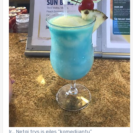
Ir… Netgi trys is eiles “komedijantu”