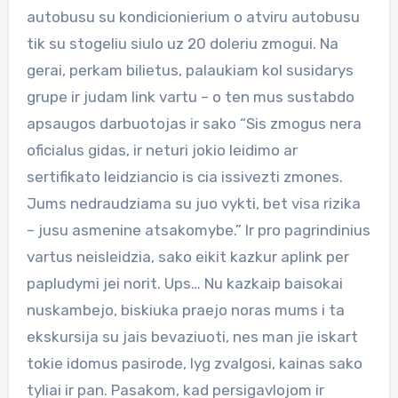
autobusu su kondicionierium o atviru autobusu
tik su stogeliu siulo uz 20 doleriu zmogui. Na
gerai, perkam bilietus, palaukiam kol susidarys
grupe ir judam link vartu – o ten mus sustabdo
apsaugos darbuotojas ir sako “Sis zmogus nera
oficialus gidas, ir neturi jokio leidimo ar
sertifikato leidziancio is cia issivezti zmones.
Jums nedraudziama su juo vykti, bet visa rizika
– jusu asmenine atsakomybe.” Ir pro pagrindinius
vartus neisleidzia, sako eikit kazkur aplink per
papludymi jei norit. Ups… Nu kazkaip baisokai
nuskambejo, biskiuka praejo noras mums i ta
ekskursija su jais bevaziuoti, nes man jie iskart
tokie idomus pasirode, lyg zvalgosi, kainas sako
tyliai ir pan. Pasakom, kad persigavlojom ir