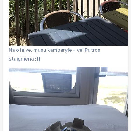
Na o laive, musu kambaryje – vel Putros
staigmena :))