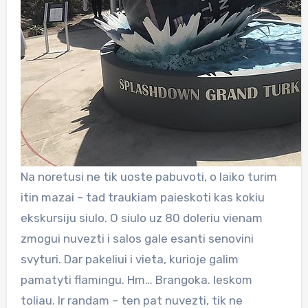
Na noretusi ne tik uoste pabuvoti, o laiko turim
itin mazai – tad traukiam paieskoti kas kokiu
ekskursiju siulo. O siulo uz 80 doleriu vienam
zmogui nuvezti i salos gale esanti senovini
svyturi. Dar pakeliui i vieta, kurioje galim
pamatyti flamingu. Hm… Brangoka. Ieskom
toliau. Ir randam – ten pat nuvezti, tik ne