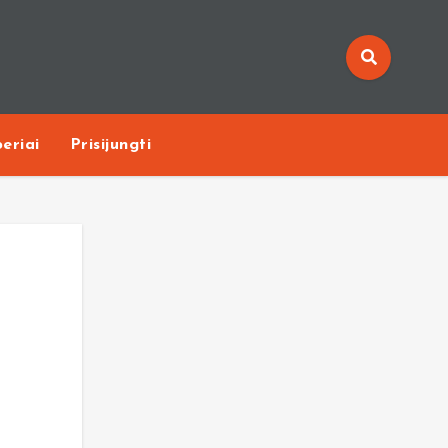
eriai
Prisijungti