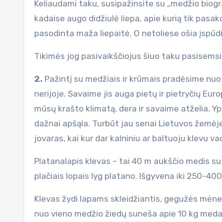
Keliaudami taku, susipažinsite su „medžio biogr
kadaise augo didžiulė liepa, apie kurią tik pasako
pasodinta maža liepaitė. O netoliese ošia įspū
Tikimės jog pasivaikščiojus šiuo taku pasisemsit
2.
Pažintį su medžiais ir krūmais pradėsime nu
nerijoje. Savaime jis auga pietų ir pietryčių E
mūsų krašto klimatą, dera ir savaime atželia. Y
dažnai apšąla. Turbūt jau senai Lietuvos žemėje
jovaras, kai kur dar kalniniu ar baltuoju klevu v
Platanalapis klevas – tai 40 m aukščio medis su p
plačiais lopais lyg platano. Išgyvena iki 250-40
Klevas žydi lapams skleidžiantis, gegužės mėnesį
nuo vieno medžio žiedų suneša apie 10 kg medaus.