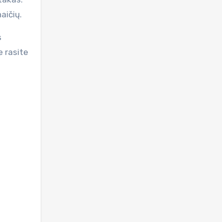
naičių.
s
e rasite