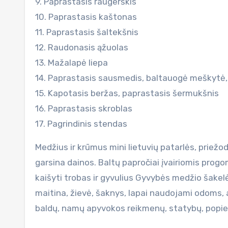
9. Paprastasis raugerškis
10. Paprastasis kaštonas
11. Paprastasis šaltekšnis
12. Raudonasis ąžuolas
13. Mažalapė liepa
14. Paprastasis sausmedis, baltauogė meškytė
15. Kapotasis beržas, paprastasis šermukšnis
16. Paprastasis skroblas
17. Pagrindinis stendas
Medžius ir krūmus mini lietuvių patarlės, priežo
garsina dainos. Baltų papročiai įvairiomis progo
kaišyti trobas ir gyvulius Gyvybės medžio šakelė
maitina, žievė, šaknys, lapai naudojami odoms,
baldų, namų apyvokos reikmenų, statybų, popie