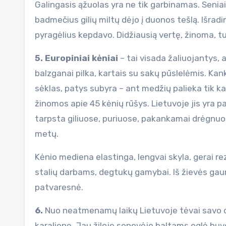
Galingasis ąžuolas yra ne tik garbinamas. Seniai
badmečius gilių miltų dėjo į duonos tešlą. Išrad
pyragėlius kepdavo. Didžiausią vertę, žinoma, t
5. Europiniai kėniai
– tai visada žaliuojantys, 
balzganai pilka, kartais su sakų pūslelėmis. Ka
sėklas, patys subyra – ant medžių palieka tik k
žinomos apie 45 kėnių rūšys. Lietuvoje jis yra p
tarpsta giliuose, puriuose, pakankamai drėgnuo
metų.
Kėnio mediena elastinga, lengvai skyla, gerai 
stalių darbams, degtukų gamybai. Iš žievės ga
patvaresnė.
6.
Nuo neatmenamų laikų Lietuvoje tėvai savo du
karalienę. Jau žiloje senovėje baltams eglė bu