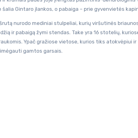
 šalia Gintaro įlankos, o pabaiga – prie gyvenvietės kapi
šrutą nurodo mediniai stulpeliai, kurių viršutinės briauno
džią ir pabaigą žymi stendas. Take yra 16 stotelių, kurios
aukomis. Ypač gražiose vietose, kurios tiks atokvėpiui ir
simėgauti gamtos garsais.