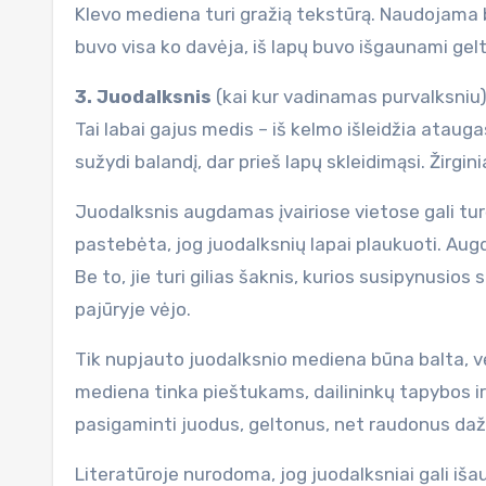
Klevo mediena turi gražią tekstūrą. Naudojama
buvo visa ko davėja, iš lapų buvo išgaunami gelto
3. Juodalksnis
(kai kur vadinamas purvalksniu) 
Tai labai gajus medis – iš kelmo išleidžia atauga
sužydi balandį, dar prieš lapų skleidimąsi. Žirgi
Juodalksnis augdamas įvairiose vietose gali turėt
pastebėta, jog juodalksnių lapai plaukuoti. Augda
Be to, jie turi gilias šaknis, kurios susipynusios
pajūryje vėjo.
Tik nupjauto juodalksnio mediena būna balta, v
mediena tinka pieštukams, dailininkų tapybos ir
pasigaminti juodus, geltonus, net raudonus daž
Literatūroje nurodoma, jog juodalksniai gali išau