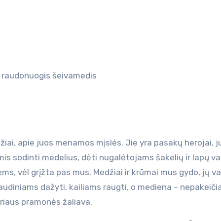
, raudonuogis šeivamedis
džiai, apie juos menamos mįslės. Jie yra pasakų herojai, j
mis sodinti medelius, dėti nugalėtojams šakelių ir lapų va
ms, vėl grįžta pas mus. Medžiai ir krūmai mus gydo, jų vai
 audiniams dažyti, kailiams raugti, o mediena – nepakeič
riaus pramonės žaliava.