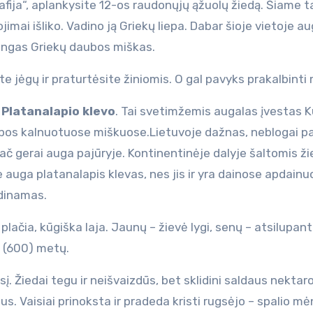
afija“, aplankysite 12-os raudonųjų ąžuolų žiedą. Šiame 
jimai išliko. Vadino ją Griekų liepa. Dabar šioje vietoje a
dingas Griekų daubos miškas.
e jėgų ir praturtėsite žiniomis. O gal pavyks prakalbinti
o
Platanalapio klevo
. Tai svetimžemis augalas įvestas K
uropos kalnuotuose miškuose.Lietuvoje dažnas, neblogai p
pač gerai auga pajūryje. Kontinentinėje dalyje šaltomis 
 auga platanalapis klevas, nes jis ir yra dainose apdain
adinamas.
lačia, kūgiška laja. Jaunų – žievė lygi, senų – atsilupant
0 (600) metų.
. Žiedai tegu ir neišvaizdūs, bet sklidini saldaus nektaro
 Vaisiai prinoksta ir pradeda kristi rugsėjo – spalio mė