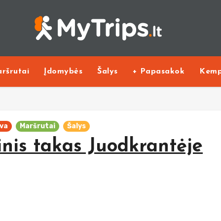
ršrutai
Įdomybės
Šalys
+ Papasakok
Kemp
uva
Maršrutai
Šalys
inis takas Juodkrantėje