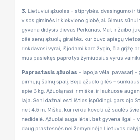
3.
Lietuviui ąžuolas – stiprybės, dvasingumo ir t
visos giminės ir kiekvieno globėjai. Gimus sūnu
gyvena didysis dievas Perkūnas. Mat ir žaibo į
ošė senų ąžuolų giraitės, kur buvo apiegų vietos
rinkdavosi vyrai, išjodami karo žygin, čia grįžę p
mus pasiekęs paprotys žymiuosius vyrus vainikuo
Paprastasis ąžuolas
– lapoja vėlai pavasarį –
pirmųjų šalnų spalį. Beje ąžuolo gilės – sunkiau
apie 3 kg. Ąžuolą rasi ir miške, ir laukuose augan
laja. Seni dažnai esti išties įspūdingi: garsioj
net 4,5 m. Miške, kur reikia kovoti už saulės švi
nedidelė. Ąžuolai auga lėtai, bet gyvena ilgai –
daug prastesnės nei žemyninėje Lietuvos dalyje,