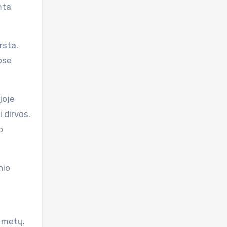
mta
rsta.
uose
joje
 dirvos.
o
nio
0 metų.