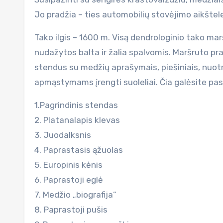
Jo pradžia – ties automobilių stovėjimo aikštele
Tako ilgis – 1600 m. Visą dendrologinio tako mar
nudažytos balta ir žalia spalvomis. Maršruto pra
stendus su medžių aprašymais, piešiniais, nuotr
apmąstymams įrengti suoleliai. Čia galėsite pa
1.Pagrindinis stendas
2. Platanalapis klevas
3. Juodalksnis
4. Paprastasis ąžuolas
5. Europinis kėnis
6. Paprastoji eglė
7. Medžio „biografija”
8. Paprastoji pušis