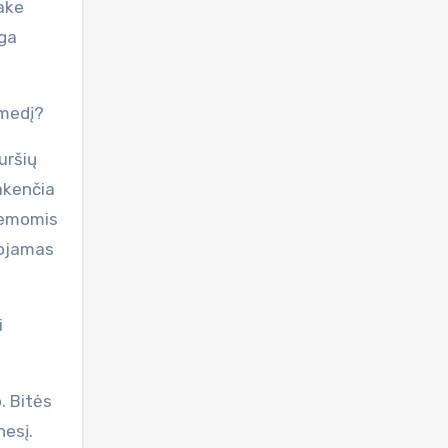
take
uga
 medį?
uršių
akenčia
žiemomis
uojamas
i
. Bitės
nesį.