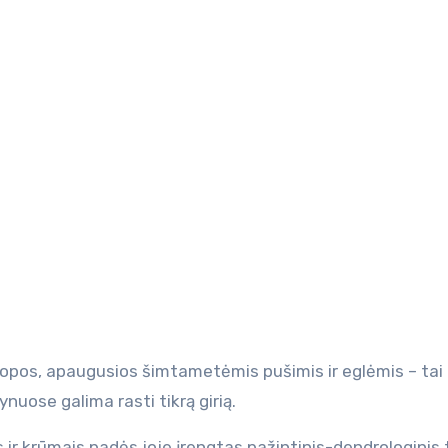
ynuose galima rasti tikrą girią.
 ir krūmais padės joje įrengtas pažintinis-dendrologinis 