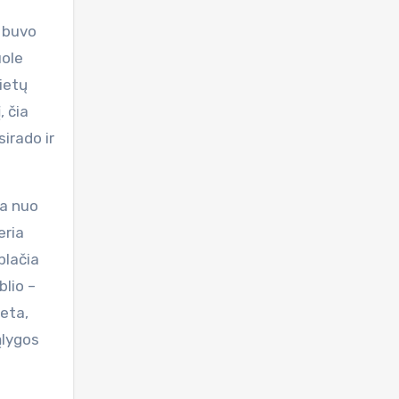
i buvo
uole
ietų
, čia
sirado ir
ta nuo
eria
plačia
blio –
reta,
ąlygos