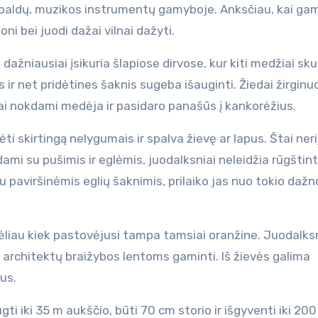
 baldų, muzikos instrumentų gamyboje. Anksčiau, kai ga
ni bei juodi dažai vilnai dažyti.
dažniausiai įsikuria šlapiose dirvose, kur kiti medžiai sku
s ir net pridėtines šaknis sugeba išauginti. Žiedai žirgin
niai nokdami medėja ir pasidaro panašūs į kankorėžius.
i skirtingą nelygumais ir spalva žievę ar lapus. Štai neri
mi su pušimis ir eglėmis, juodalksniai neleidžia rūgštinti
 su paviršinėmis eglių šaknimis, prilaiko jas nuo tokio dažn
ėliau kiek pastovėjusi tampa tamsiai oranžine. Juodalks
 architektų braižybos lentoms gaminti. Iš žievės galima
us.
gti iki 35 m aukščio, būti 70 cm storio ir išgyventi iki 20