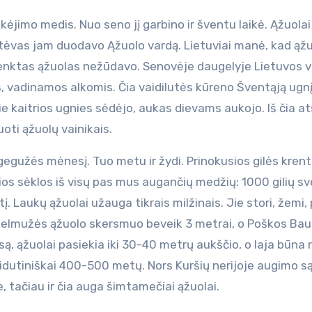
ikėjimo medis. Nuo seno jį garbino ir šventu laikė. Ąžuola
i tėvas jam duodavo Ąžuolo vardą. Lietuviai manė, kad ąž
trenktas ąžuolas nežūdavo. Senovėje daugelyje Lietuvos v
, vadinamos alkomis. Čia vaidilutės kūreno Šventąją ugnį
rie kaitrios ugnies sėdėjo, aukas dievams aukojo. Iš čia at
ti ąžuolų vainikais.
 gegužės mėnesį. Tuo metu ir žydi. Prinokusios gilės kren
sios sėklos iš visų pas mus augančių medžių: 1000 gilių sv
tį. Laukų ąžuolai užauga tikrais milžinais. Jie stori, žemi, 
o Stelmužės ąžuolo skersmuo beveik 3 metrai, o Poškos Bau
esą, ąžuolai pasiekia iki 30-40 metrų aukščio, o laja būna 
 vidutiniškai 400-500 metų. Nors Kuršių nerijoje augimo s
 tačiau ir čia auga šimtamečiai ąžuolai.