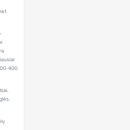
net
ė
mi
ra
iausiai
 300-400
bai,
glės,
ių