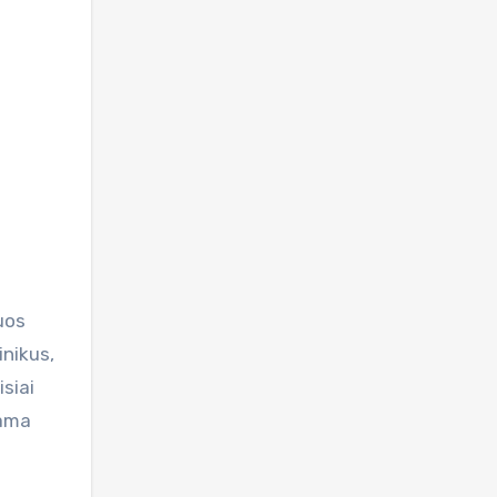
uos
inikus,
siai
iama