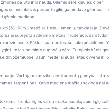
 žmonės pajuto ir jo naudą. Gilėmis šėrė kiaules, o per
ingos šeimininkės iš paruoštų gilių gamindavo gėrimus, ir 
uri ąžuolo mediena.
aukti (30-50m.) medžiai, tiesiu liemeniu, tankia laja. Žiev
nkorėžiai subręsta žydėjimo metais ir rudeniop, barstyda
ankorėžio ašelė. Sėklos sparnuotos, su sakų pūslelėmis. Y
alyginti retas, savaime augančių nėra. Europinis kėnis ger
se dirvožemiuose. Jauni medeliai auga lėtai, gyvena iki
rezonuoja. Vartojama muzikos instrumentų gamybai, staty
unamas terpentinas. Kėnio mediena mažiau sakinga nei e
kroms išrenka Eglės vardą ir seka pasaką apie Eglę žalč
vo Pasaulio bei Gyvybės medžio simbolis. Egles sodindavo