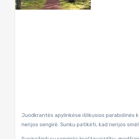
Juodkrantės apylinkėse išlikusios parabolinės kopos, apaugusios šimtametėmis pušimis ir eglėmis – tai Kuršių
nerijos sengirė. Sunku patikėti, kad nerijos smėl
Susipažinti su sengirės kraštovaizdžiu, medžiais