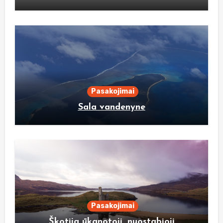
Pasakojimai
Sala vandenyne
Pasakojimai
Škotija ūkanotoji, nuostabioji