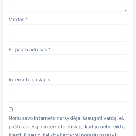
Vardas
*
El. pašto adresas
*
Interneto puslapis
Noriu savo interneto naršyklėje išsaugoti vardą, el.
pašto adresą ir interneto puslapį, kad jų nebereiktų
įvesti iš naujo, kai kitą kartą vėl norėsiu parašyti