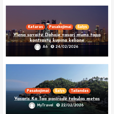
Kataras
Pasakojimai
Šalys
Viena savaitė Dohoje vasarį mums tapo
kontrastų kupina kelione
A6
24/02/2026
Pasakojimai
Šalys
Tailandas
Vasaris Ko Tao pasirodė tobulas metas
MyTravel
22/02/2026