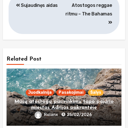
Sujaudinęs aidas
Atostogos reggae
tarp
ritmu – The Bahamas
įrašų
Related Post
Juodkalnija
Pasakojimai
Šalys
Mūsų atostogų pasirinkimu tapo pajūrio
miestas Adrijos pakrantėje
Rolanx
25/02/2026