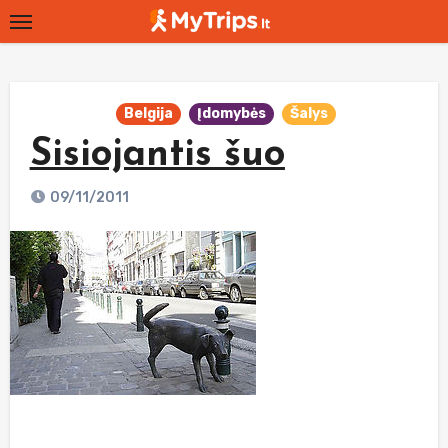
Skip
to
content
Belgija
Įdomybės
Šalys
Sisiojantis šuo
09/11/2011