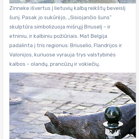
Zinneke išvertus į lietuvių kalbą reikštų beveislį
šunį. Pasak jo sukūrėjo, „Sisiojančio šuns”
skulptūra simbolizuoja mišrųjį Briuselį – ir
etniniu, ir kalbiniu požiūriais. Mat Belgija
padalinta į tris regionus: Briuselio, Flandrijos ir
Valonijos, kuriuose vyrauja trys valstybinės
kalbos – olandų, prancūzų ir vokiečių.