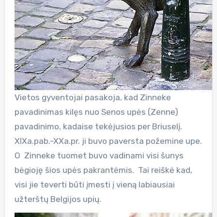
Vietos gyventojai pasakoja, kad Zinneke
pavadinimas kilęs nuo Senos upės (Zenne)
pavadinimo, kadaise tekėjusios per Briuselį.
XIXa.pab.-XXa.pr. ji buvo paversta požemine upe.
O Zinneke tuomet buvo vadinami visi šunys
bėgioję šios upės pakrantėmis. Tai reiškė kad,
visi jie teverti būti įmesti į vieną labiausiai
užterštų Belgijos upių.