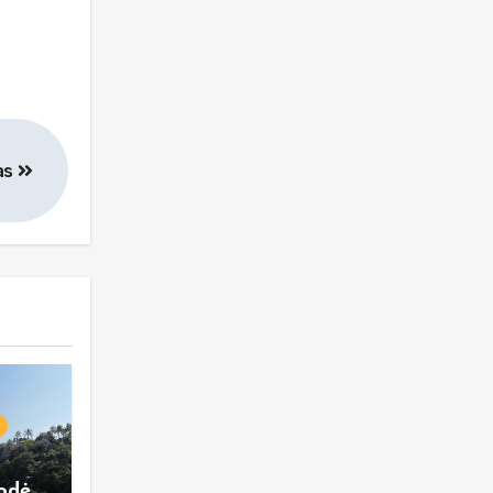
as
rodė