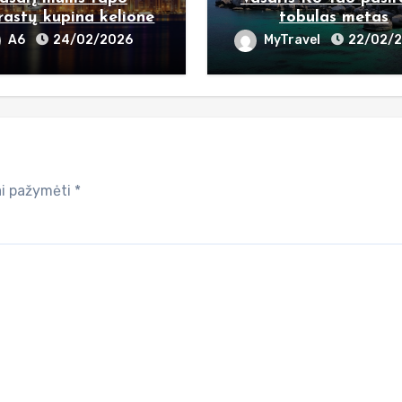
rastų kupina kelione
tobulas metas
A6
24/02/2026
MyTravel
22/02/
iai pažymėti
*