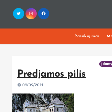
Skip
to
content
Pasakojimai
Ma
Įdom
Predjamos pilis
09/09/2011