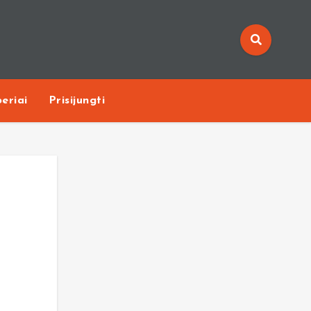
eriai
Prisijungti