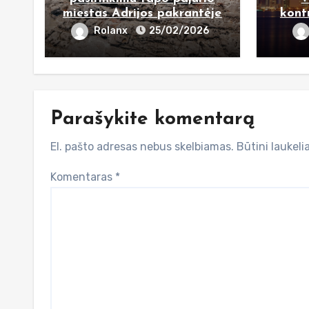
miestas Adrijos pakrantėje
kont
Rolanx
25/02/2026
Parašykite komentarą
El. pašto adresas nebus skelbiamas.
Būtini laukel
Komentaras
*