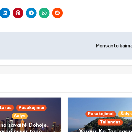
Monsanto kaim
taras
Pasakojimai
Pasakojimai
Šalys
Šalys
Tailandas
ena savaitė Dohoje
asarį mums tapo
Vasaris Ko Tao pasi