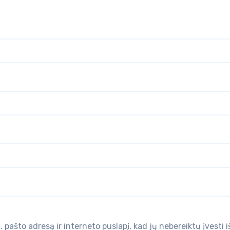
 pašto adresą ir interneto puslapį, kad jų nebereiktų įvesti i