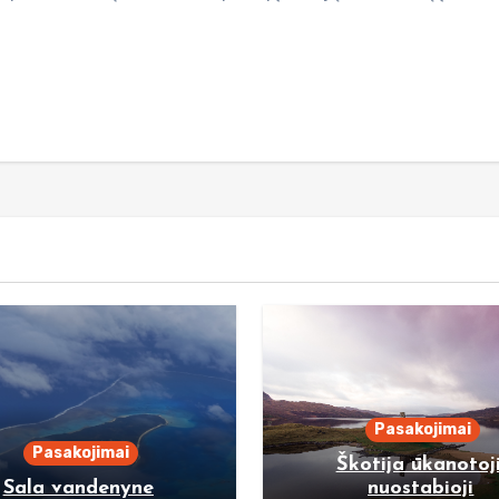
Pasakojimai
Pasakojimai
Škotija ūkanotoji
Sala vandenyne
nuostabioji