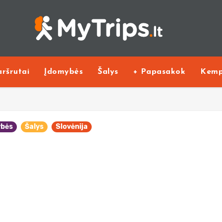
ršrutai
Įdomybės
Šalys
+ Papasakok
Kemp
ybės
Šalys
Slovėnija