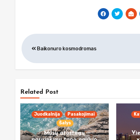
Navigacija
Baikonuro kosmodromas
tarp
įrašų
Related Post
Juodkalnija
Pasakojimai
Ka
Šalys
Mūsų atostogų
Vi
pasirinkimu tapo pajūrio
v