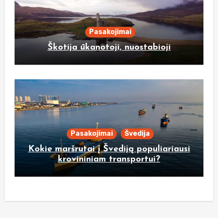
Pasakojimai
Škotija ūkanotoji, nuostabioji
Pasakojimai
Švedija
Kokie maršrutai į Švediją populiariausi
krovininiam transportui?