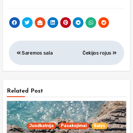
Navigacija
Saremos sala
Čekijos rojus
tarp
įrašų
Related Post
Juodkalnija
Pasakojimai
Šalys