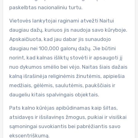
paskelbtas nacionaliniu turtu.
Vietovės lankytojai raginami atvežti Naitui
daugiau dažų, kuriuos jis naudoja savo kūryboje.
Apskaičiuota, kad jau dabar jis sunaudojo
daugiau nei 100,000 galonų dažų. Jie būtini
norint, kad kalnas išliktų stovėti ir apsaugoti jį
nuo dykumos smėlio bei vėjo. Naitas šiais dažais
kalną išrašinėja religinėmis žinutėmis, apipiešia
medžiais, gėlėmis, saulutėmis, paukščiais ir
daugeliu kitais spalvingais objektais.
Pats kalno kūrėjas apibūdinamas kaip šiltas,
atsidavęs ir išsilavinęs žmogus, puikiai ir visiškai
sąmoningai suvokiantis bei pabrėžiantis savo
ekscentriškumą.