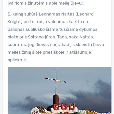
įvairiomis žinutėmis apie meilę Dievui.
Šį kalną sukūrė Leonardas Naitas (Leonard
Knight) po to, kai jo valdomas karšto oro
balionas subliuško šiame tuščiame dykumos
plote prie Soltono jūros. Tada, sako Naitas,
supratęs, jog Dievas norįs, kad jis skleistų Dievo
meilės žinią šioje priešiškoje ir atšiaurioje
aplinkoje.