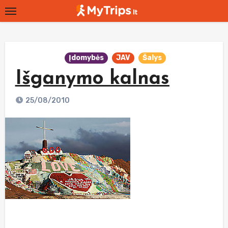
Skip
to
content
Įdomybės
JAV
Šalys
Išganymo kalnas
25/08/2010