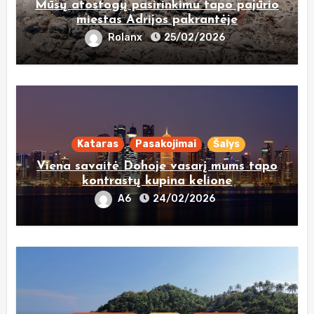
Mūsų atostogų pasirinkimu tapo pajūrio
miestas Adrijos pakrantėje
Rolanx
25/02/2026
Kataras
Pasakojimai
Šalys
Viena savaitė Dohoje vasarį mums tapo
kontrastų kupina kelione
A6
24/02/2026