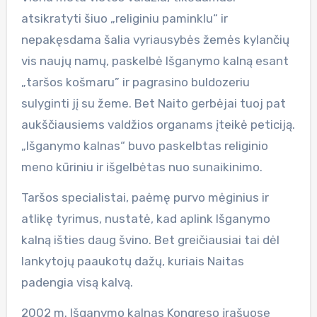
atsikratyti šiuo „religiniu paminklu“ ir
nepakęsdama šalia vyriausybės žemės kylančių
vis naujų namų, paskelbė Išganymo kalną esant
„taršos košmaru” ir pagrasino buldozeriu
sulyginti jį su žeme. Bet Naito gerbėjai tuoj pat
aukščiausiems valdžios organams įteikė peticiją.
„Išganymo kalnas“ buvo paskelbtas religinio
meno kūriniu ir išgelbėtas nuo sunaikinimo.
Taršos specialistai, paėmę purvo mėginius ir
atlikę tyrimus, nustatė, kad aplink Išganymo
kalną išties daug švino. Bet greičiausiai tai dėl
lankytojų paaukotų dažų, kuriais Naitas
padengia visą kalvą.
2002 m. Išganymo kalnas Kongreso įrašuose