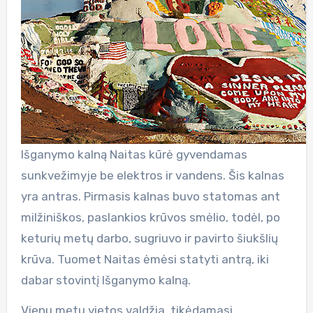
Išganymo kalną Naitas kūrė gyvendamas
sunkvežimyje be elektros ir vandens. Šis kalnas
yra antras. Pirmasis kalnas buvo statomas ant
milžiniškos, paslankios krūvos smėlio, todėl, po
keturių metų darbo, sugriuvo ir pavirto šiukšlių
krūva. Tuomet Naitas ėmėsi statyti antrą, iki
dabar stovintį Išganymo kalną.
Vienu metu vietos valdžia, tikėdamasi