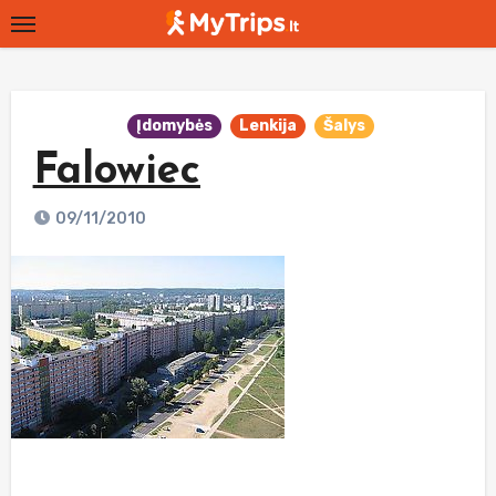
Skip
to
content
Įdomybės
Lenkija
Šalys
Falowiec
09/11/2010