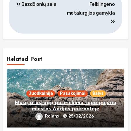
Bezdžionių sala
Felklingeno
tarp
metalurgijos gamykla
įrašų
Related Post
Juodkalnija
Pasakojimai
Šalys
Mūsų atostogų pasirinkimu tapo pajūrio
miestas Adrijos pakrantėje
Rolanx
25/02/2026