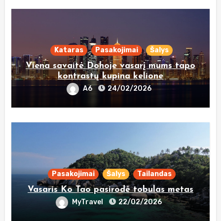
Kataras
Pasakojimai
Šalys
Viena savaitė Dohoje vasarį mums tapo
kontrastų kupina kelione
A6
24/02/2026
Pasakojimai
Šalys
Tailandas
Vasaris Ko Tao pasirodė tobulas metas
MyTravel
22/02/2026