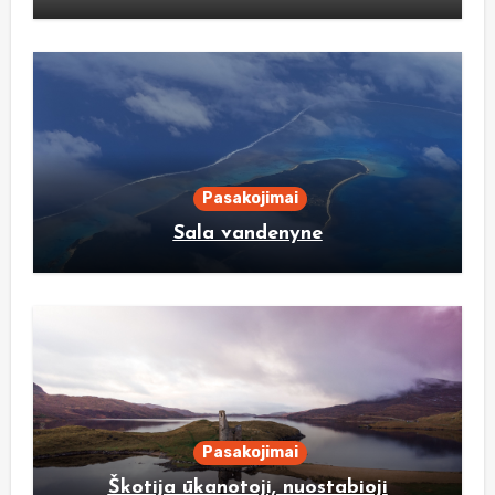
Pasakojimai
Sala vandenyne
Pasakojimai
Škotija ūkanotoji, nuostabioji