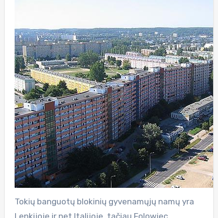
Tokių banguotų blokinių gyvenamųjų namų yra
Lenkijoje ir net Italijoje, tačiau Folowiec,