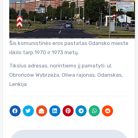
Šis komunistinės eros pastatas Gdansko mieste
iškilo tarp 1970 ir 1973 metų.
Tikslus adresas, norintiems jį pamatyti: ul.
Obrońców Wybrzeża, Oliwa rajonas, Gdanskas,
Lenkija
Navigacija