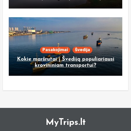
Pasakojimai
Švedija
Kokie maršrutai į Švediją populiariausi
krovininiam transportui?
MyTrips.lt