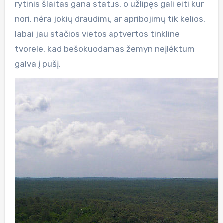
rytinis šlaitas gana status, o užlipęs gali eiti kur
nori, nėra jokių draudimų ar apribojimų tik kelios,
labai jau stačios vietos aptvertos tinkline
tvorele, kad bešokuodamas žemyn neįlėktum
galva į pušį.