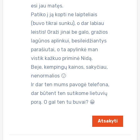
esi jau matęs.
Patiko į ją kopti ne laipteliais
(buvo tikrai sunku), o dar labiau
leistis! Graži jinai be galo, gražios
lagūnos aplinkui, besileidžiantys
parašiutai, o ta apylinkė man
vistik kažkuo priminė Nidą.
Beje, kempingų kainos, sakyčiau,
nenormalios 🙂
Ir dar ten mums pavogė telefona,
dar būtent ten sutikome lietuvių
porą. O gal ten tu buvai? 😀
Atsakyti