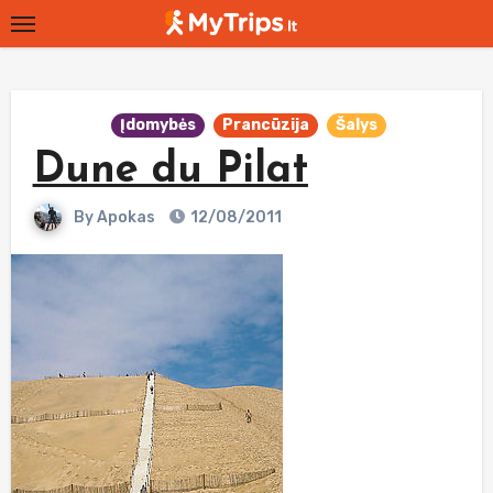
Skip
to
content
Įdomybės
Prancūzija
Šalys
Dune du Pilat
By
Apokas
12/08/2011