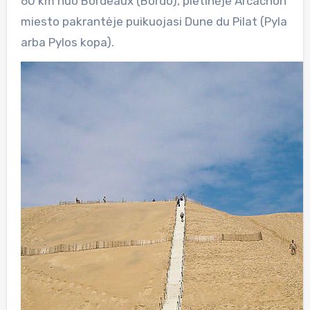
60 km nuo Bordeaux (Bordo), pietinėje Arcachon
miesto pakrantėje puikuojasi Dune du Pilat (Pyla
arba Pylos kopa).