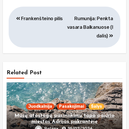
Navigacija
Frankenšteino pilis
Rumunija: Penkta
tarp
vasara Balkanuose (I
įrašų
dalis)
Related Post
Juodkalnija
Pasakojimai
Šalys
Mūsų atostogų pasirinkimu tapo pajūrio
miestas Adrijos pakrantėje
Rolanx
25/02/2026