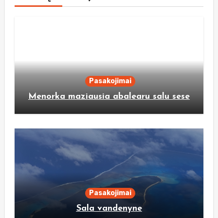
Pasakojimai
Menorka maziausia abalearu salu sese
Pasakojimai
Sala vandenyne