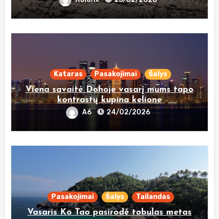
Kataras
Pasakojimai
Šalys
Viena savaitė Dohoje vasarį mums tapo
kontrastų kupina kelione
A6
24/02/2026
Pasakojimai
Šalys
Tailandas
Vasaris Ko Tao pasirodė tobulas metas