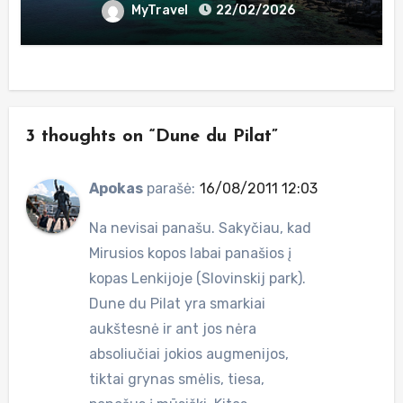
MyTravel
22/02/2026
3 thoughts on “Dune du Pilat”
Apokas
parašė:
16/08/2011 12:03
Na nevisai panašu. Sakyčiau, kad
Mirusios kopos labai panašios į
kopas Lenkijoje (Slovinskij park).
Dune du Pilat yra smarkiai
aukštesnė ir ant jos nėra
absoliučiai jokios augmenijos,
tiktai grynas smėlis, tiesa,