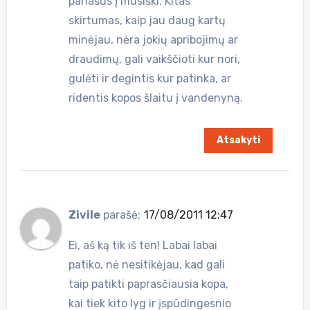
panašus į mūsiški. Kitas
skirtumas, kaip jau daug kartų
minėjau, nėra jokių apribojimų ar
draudimų, gali vaikščioti kur nori,
gulėti ir degintis kur patinka, ar
ridentis kopos šlaitu į vandenyną.
Atsakyti
Zivile
parašė:
17/08/2011 12:47
Ei, aš ką tik iš ten! Labai labai
patiko, nė nesitikėjau, kad gali
taip patikti paprasčiausia kopa,
kai tiek kito lyg ir įspūdingesnio