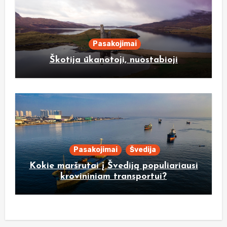
Pasakojimai
Škotija ūkanotoji, nuostabioji
Pasakojimai
Švedija
Kokie maršrutai į Švediją populiariausi
krovininiam transportui?