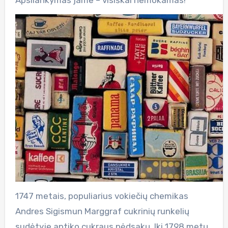
1747 metais, populiarius vokiečių chemikas
Andres Sigismun Marggraf cukrinių runkelių
sudėtyje aptiko cukraus pėdsakų. Iki 1798 metų