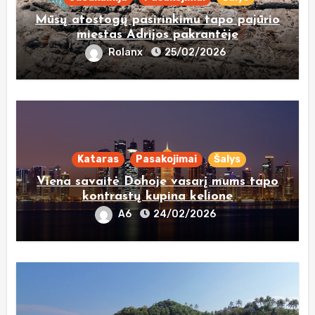
Mūsų atostogų pasirinkimu tapo pajūrio
miestas Adrijos pakrantėje
Rolanx
25/02/2026
Kataras
Pasakojimai
Šalys
Viena savaitė Dohoje vasarį mums tapo
kontrastų kupina kelione
A6
24/02/2026