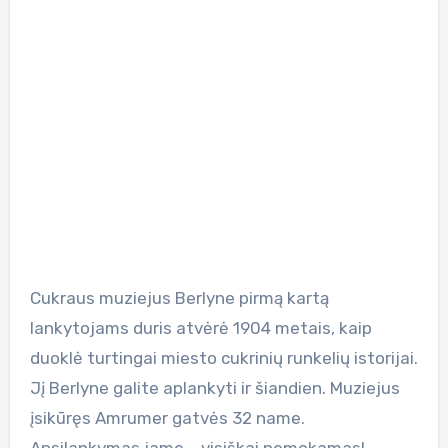
Cukraus muziejus Berlyne pirmą kartą
lankytojams duris atvėrė 1904 metais, kaip
duoklė turtingai miesto cukrinių runkelių istorijai.
Jį Berlyne galite aplankyti ir šiandien. Muziejus
įsikūręs Amrumer gatvės 32 name.
Apsilankymas jame – visiškai nemokamas!