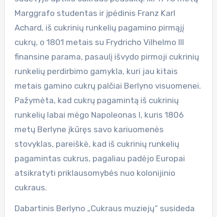
Marggrafo studentas ir įpėdinis Franz Karl
Achard, iš cukrinių runkelių pagamino pirmąjį
cukrų, o 1801 metais su Frydricho Vilhelmo III
finansine parama, pasaulį išvydo pirmoji cukrinių
runkelių perdirbimo gamykla, kuri jau kitais
metais gamino cukrų palčiai Berlyno visuomenei.
Pažymėta, kad cukrų pagamintą iš cukrinių
runkelių labai mėgo Napoleonas I, kuris 1806
metų Berlyne įkūręs savo kariuomenės
stovyklas, pareiškė, kad iš cukrinių runkelių
pagamintas cukrus, pagaliau padėjo Europai
atsikratyti priklausomybės nuo kolonijinio
cukraus.
Dabartinis Berlyno „Cukraus muziejų“ susideda