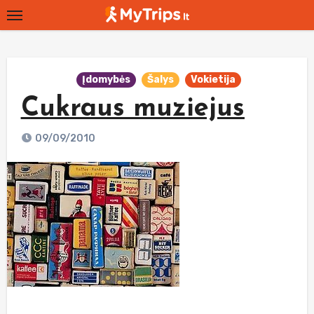
Skip
to
content
Įdomybės
Šalys
Vokietija
Cukraus muziejus
09/09/2010