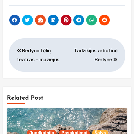
Navigacija
Berlyno Lėlių
Tadžikijos arbatinė
tarp
teatras – muziejus
Berlyne
įrašų
Related Post
Juodkalnija
Pasakojimai
Šalys