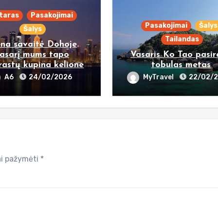
taras
Pasakojimai
Pasakojimai
Šalys
Šalys
Tailandas
ena savaitė Dohoje
asarį mums tapo
Vasaris Ko Tao pasi
rastų kupina kelione
tobulas metas
A6
24/02/2026
MyTravel
22/02/
iai pažymėti
*