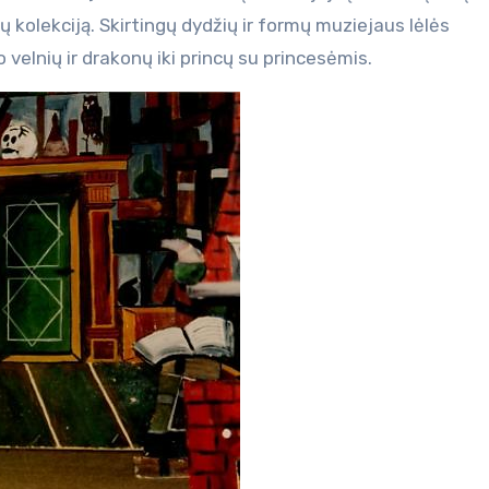
lių kolekciją. Skirtingų dydžių ir formų muziejaus lėlės
velnių ir drakonų iki princų su princesėmis.