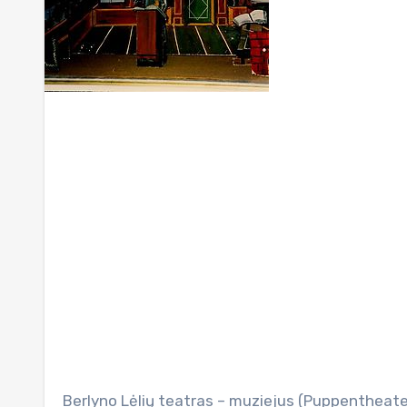
Berlyno Lėlių teatras – muziejus (Puppentheater-Museum), vienas iš keturių Vokietijoje įsikūrusių lėlių muziejų,