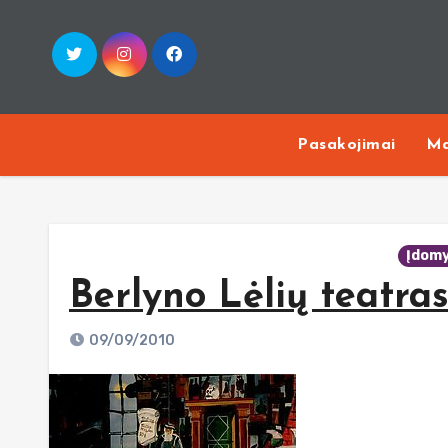
Skip
to
content
Pasakojimai
Ma
Įdom
Berlyno Lėlių teatra
09/09/2010