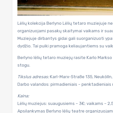
Lėlių kolekcija Berlyno Lėlių tetaro muziejuje n
organizuojami pasakų skaitymai vaikams ir suau
Muziejuje dirbantys gidai gali suorganizuoti yp
dydžio. Tai puiki pramoga keliaujantiems su vaik
Berlyno lėlių tetaro muziejų rasite Karlo Markso 
stogu.
Tikslus adresas:
Karl-Marx-Straße 135, Neukölln, 
Darbo valandos: pirmadieniais – penktadieniais nu
Kaina:
Lėlių muziejus: suaugusiems – 3€; vaikams – 2,
Apsilankymas Berlyno lėlių teatre organizuoja