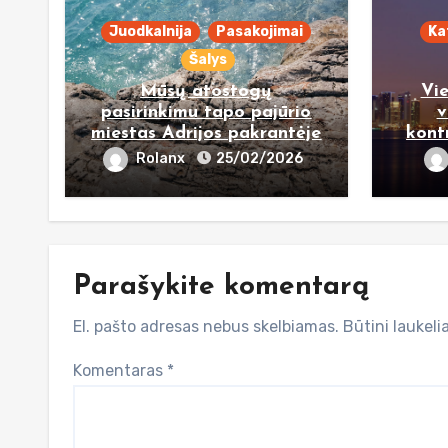
Juodkalnija
Pasakojimai
Ka
Šalys
Mūsų atostogų
Vi
pasirinkimu tapo pajūrio
v
miestas Adrijos pakrantėje
kont
Rolanx
25/02/2026
Parašykite komentarą
El. pašto adresas nebus skelbiamas.
Būtini laukel
Komentaras
*