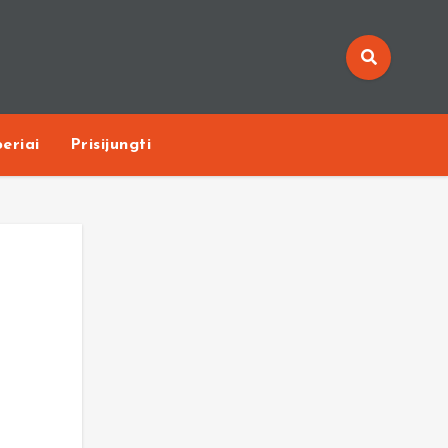
eriai
Prisijungti