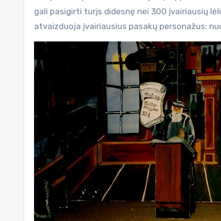
gali pasigirti turįs didesnę nei 300 įvairiausių lė
atvaizduoja įvairiausius pasakų personažus: nuo 