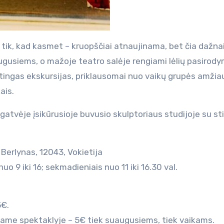
e tik, kad kasmet – kruopščiai atnaujinama, bet čia dažna
gusiems, o mažoje teatro salėje rengiami lėlių pasirody
atingas ekskursijas, priklausomai nuo vaikų grupės amžiau
ais.
gatvėje įsikūrusioje buvusio skulptoriaus studijoje su sti
Berlynas, 12043, Vokietija
o 9 iki 16; sekmadieniais nuo 11 iki 16.30 val.
5€.
mame spektaklyje – 5€ tiek suaugusiems, tiek vaikams.