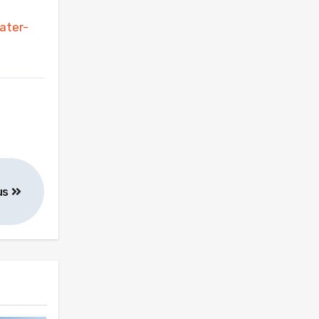
ater-
us