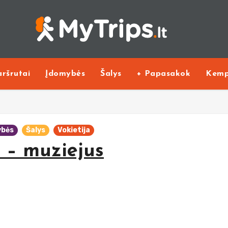
ršrutai
Įdomybės
Šalys
+ Papasakok
Kemp
ybės
Šalys
Vokietija
s – muziejus