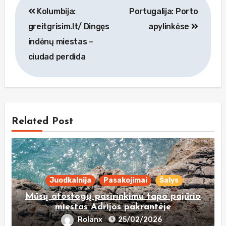
Kolumbija:
Portugalija: Porto
tarp
greitgrisim.lt/ Dingęs
apylinkėse
įrašų
indėnų miestas –
ciudad perdida
Related Post
Juodkalnija
Pasakojimai
Šalys
Mūsų atostogų pasirinkimu tapo pajūrio
miestas Adrijos pakrantėje
Rolanx
25/02/2026