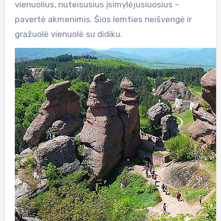
vienuolius, nuteisusius įsimylėjusiuosius –
pavertė akmenimis. Šios lemties neišvengė ir
gražuolė vienuolė su didiku.