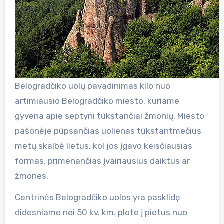
Belogradčiko uolų pavadinimas kilo nuo
artimiausio Belogradčiko miesto, kuriame
gyvena apie septyni tūkstančiai žmonių. Miesto
pašonėje pūpsančias uolienas tūkstantmečius
metų skalbė lietus, kol jos įgavo keisčiausias
formas, primenančias įvairiausius daiktus ar
žmones.
Centrinės Belogradčiko uolos yra pasklidę
didesniame nei 50 kv. km. plote į pietus nuo