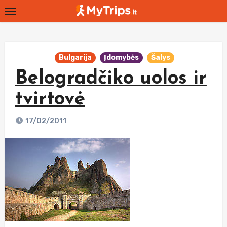
Skip
to
content
Bulgarija
Įdomybės
Šalys
Belogradčiko uolos ir
tvirtovė
17/02/2011