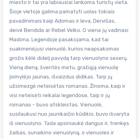
miesto ir tai yra labiausiai lankoma turistų vieta.
Šioje vietoje galima pamatyti uolas tokiais
pavadinimais kaip Adomas ir Ieva, Dervišas,
deivė Bendida ar Rebel Velko. O viena jų vadinasi
Madona. Legendoje pasakojama, kad tai
suakmenėjusi vienuolė, kurios neapsakomas
grožis kėlė didelį pavydą tarp vienuolyno seserų.
Vieną dieną, šventės metu, gražiąją vienuolę
įsimylėjo jaunas, išvaizdus didikas. Tarp jų
užsimezgė neteisėtas romanas. Žinoma, kaip ir
visi neteisėti reikalai legendose, taip ir jų
romanas – buvo atskleistas. Vienuolė,
susilaukusi nuo jaunikaičio kūdikio, buvo išvaryta
iš vienuolyno. Tada apsiniaukė dangus ir, trenkęs
žaibas, sunaikino vienuolyną, o vienuoles ir