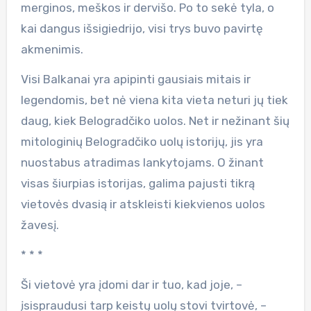
merginos, meškos ir dervišo. Po to sekė tyla, o
kai dangus išsigiedrijo, visi trys buvo pavirtę
akmenimis.
Visi Balkanai yra apipinti gausiais mitais ir
legendomis, bet nė viena kita vieta neturi jų tiek
daug, kiek Belogradčiko uolos. Net ir nežinant šių
mitologinių Belogradčiko uolų istorijų, jis yra
nuostabus atradimas lankytojams. O žinant
visas šiurpias istorijas, galima pajusti tikrą
vietovės dvasią ir atskleisti kiekvienos uolos
žavesį.
* * *
Ši vietovė yra įdomi dar ir tuo, kad joje, –
įsispraudusi tarp keistų uolų stovi tvirtovė, –