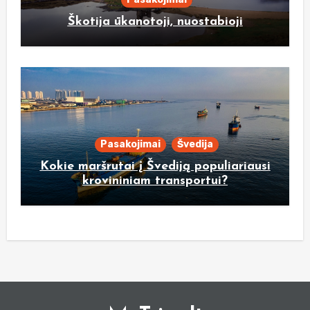
Škotija ūkanotoji, nuostabioji
Pasakojimai
Švedija
Kokie maršrutai į Švediją populiariausi
krovininiam transportui?