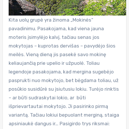
Kita uolų grupė yra žinoma „Mokinės“
pavadinimu. Pasakojama, kad viena jauna
moteris įsimylėjo kalvį, tačiau senas jos
mokytojas – kuprotas dervišas – pavydėjo šios
meilės. Vieną dieną jis pasekė savo mokinę
keliaujančią prie upelio ir užpuolė. Toliau
legendoje pasakojama, kad mergina sugebėjo
pasprukti nuo mokytojo, bet bėgdama toliau, už
posūkio susidūrė su įsiutusiu lokiu. Turėjo rinktis
– ar būti sudraskytai lokio, ar būti
išprievartautai mokytojo. Ji pasirinko pirmą
variantą. Tačiau lokiui bepuolant merginą, staiga
apsiniaukė dangus ir… Pasigirdo trys riksmai: