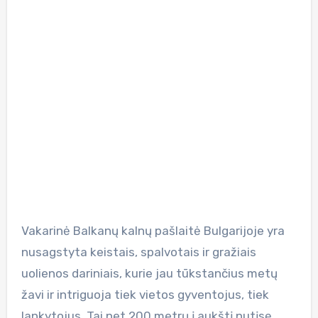
Vakarinė Balkanų kalnų pašlaitė Bulgarijoje yra
nusagstyta keistais, spalvotais ir gražiais
uolienos dariniais, kurie jau tūkstančius metų
žavi ir intriguoja tiek vietos gyventojus, tiek
lankytojus. Tai net 200 metrų į aukštį nutįsę