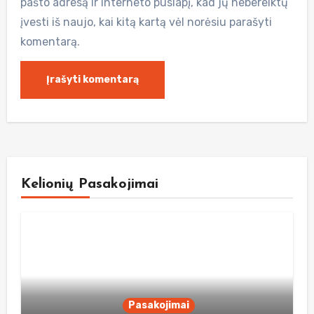
pašto adresą ir interneto puslapį, kad jų nebereiktų
įvesti iš naujo, kai kitą kartą vėl norėsiu parašyti
komentarą.
Kelionių Pasakojimai
Pasakojimai