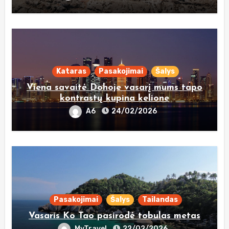
Kataras
Pasakojimai
Šalys
Viena savaitė Dohoje vasarį mums tapo
kontrastų kupina kelione
A6
24/02/2026
Pasakojimai
Šalys
Tailandas
Vasaris Ko Tao pasirodė tobulas metas
MyTravel
22/02/2026