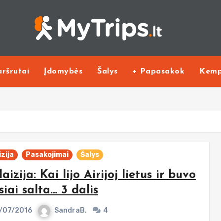
ršrutai
Įdomybės
Šalys
+ Papasakok
Kemp
zija
Pasakojimai
Šalys
aizija: Kai lijo Airijoj lietus ir buvo
siai salta… 3 dalis
/07/2016
SandraB.
4