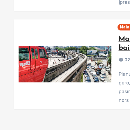
įpras
Malai
Mal
bai
02
Planuoti atostogas, bent jau man, visada buvo, yra ir, ko
gero
pasir
nors