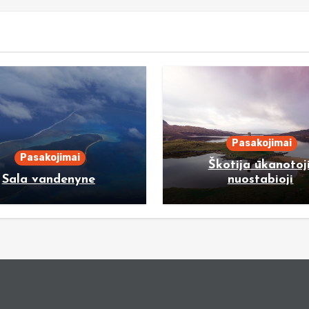
Pasakojimai
Pasakojimai
Škotija ūkanotoji
Sala vandenyne
nuostabioji