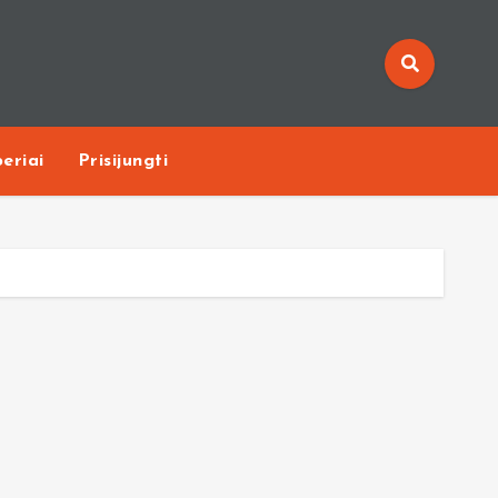
eriai
Prisijungti