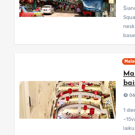
Šiandien laukia vėl įdomi diena - China Towns, Merdeka
Squa
nesk
basei
Malai
Mal
bai
06
1 diena (Sestadienis) Mūsų pirmas rytas prasidėjo
~15va
laiku