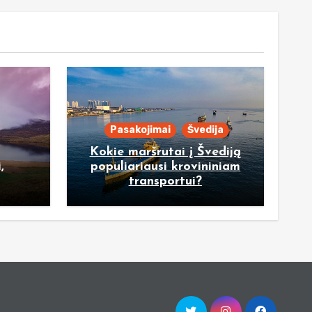
Pasakojimai
Švedija
Kokie maršrutai į Švediją
,
populiariausi krovininiam
transportui?