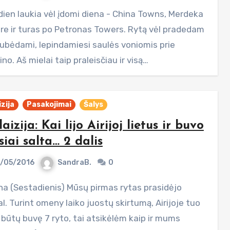
re ir turas po Petronas Towers. Rytą vėl pradedam
ubėdami, lepindamiesi saulės voniomis prie
no. Aš mielai taip praleisčiau ir visą…
zija
Pasakojimai
Šalys
aizija: Kai lijo Airijoj lietus ir buvo
siai salta… 2 dalis
/05/2016
SandraB.
0
l. Turint omeny laiko juostų skirtumą, Airijoje tuo
 būtų buvę 7 ryto, tai atsikėlėm kaip ir mums