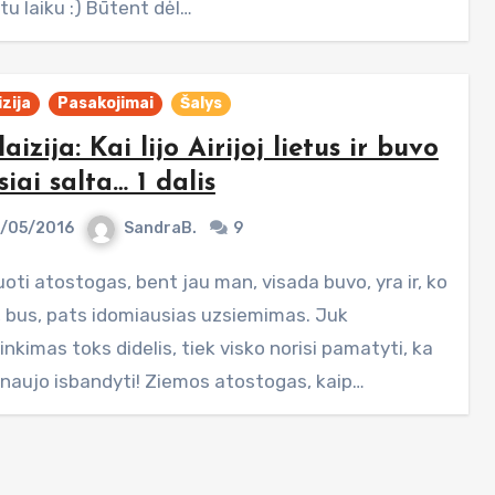
tu laiku :) Būtent dėl…
zija
Pasakojimai
Šalys
aizija: Kai lijo Airijoj lietus ir buvo
siai salta… 1 dalis
/05/2016
SandraB.
9
, bus, pats idomiausias uzsiemimas. Juk
inkimas toks didelis, tiek visko norisi pamatyti, ka
 naujo isbandyti! Ziemos atostogas, kaip…