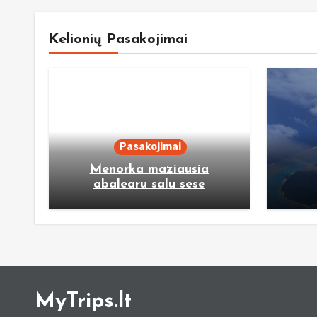
Kelionių Pasakojimai
Pasakojimai
Menorka maziausia
abalearu salu sese
MyTrips.lt