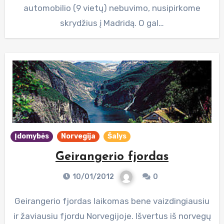
automobilio (9 vietų) nebuvimo, nusipirkome
skrydžius į Madridą. O gal…
Įdomybės
Norvegija
Šalys
Geirangerio fjordas
10/01/2012
0
Geirangerio fjordas laikomas bene vaizdingiausiu
ir žaviausiu fjordu Norvegijoje. Išvertus iš norvegų