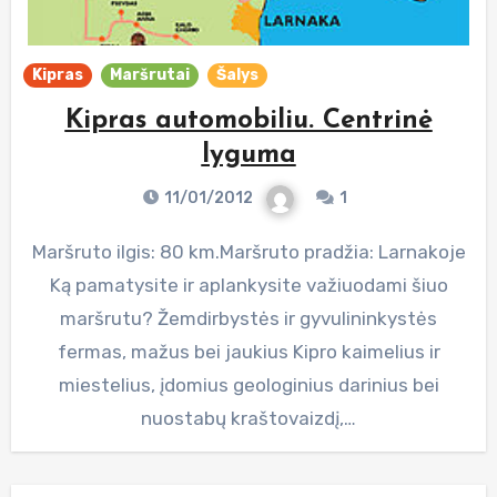
Kipras
Maršrutai
Šalys
Kipras automobiliu. Centrinė
lyguma
11/01/2012
1
Maršruto ilgis: 80 km.Maršruto pradžia: Larnakoje
Ką pamatysite ir aplankysite važiuodami šiuo
maršrutu? Žemdirbystės ir gyvulininkystės
fermas, mažus bei jaukius Kipro kaimelius ir
miestelius, įdomius geologinius darinius bei
nuostabų kraštovaizdį,…