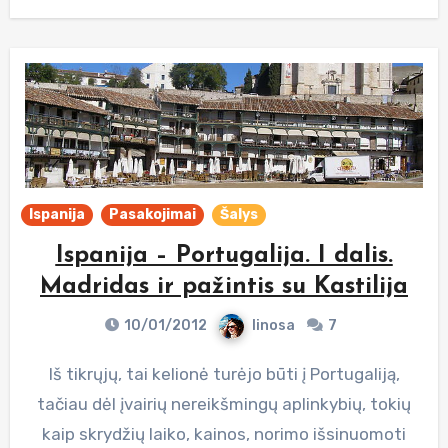
Ispanija
Pasakojimai
Šalys
Ispanija – Portugalija. I dalis.
Madridas ir pažintis su Kastilija
10/01/2012
linosa
7
Iš tikrųjų, tai kelionė turėjo būti į Portugaliją,
tačiau dėl įvairių nereikšmingų aplinkybių, tokių
kaip skrydžių laiko, kainos, norimo išsinuomoti