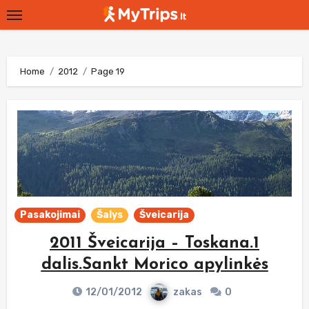
Skip
to
content
Home
2012
Page 19
Pasakojimai
Šalys
Šveicarija
2011 Šveicarija – Toskana.1
dalis.Sankt Morico apylinkės
12/01/2012
zakas
0