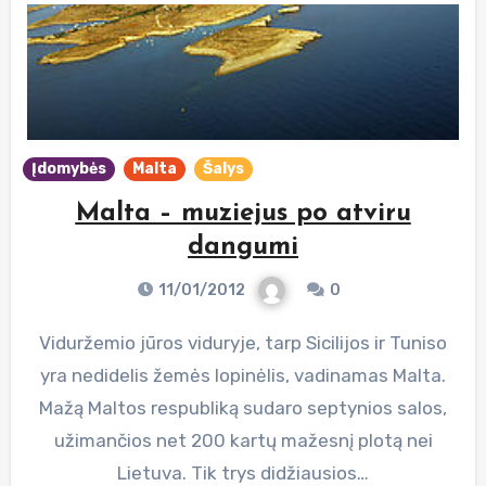
Įdomybės
Malta
Šalys
Malta – muziejus po atviru
dangumi
11/01/2012
0
Viduržemio jūros viduryje, tarp Sicilijos ir Tuniso
yra nedidelis žemės lopinėlis, vadinamas Malta.
Mažą Maltos respubliką sudaro septynios salos,
užimančios net 200 kartų mažesnį plotą nei
Lietuva. Tik trys didžiausios…