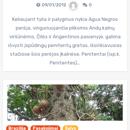
09/01/2012
0
Keliaujant tylia ir palyginus nykia Agua Negros
perėja, vinguriuojančia plikomis Andų kalnų
viršūnėmis, Čilės ir Angentinos pasienyje, galima
išvysti įspūdingų penitentų gretas, išsirikiavusias
stačiose šios perėjos įkalnėse. Penitentai (isp.k.
Penitentes)…
Brazilija
Pasakojimai
Šalys