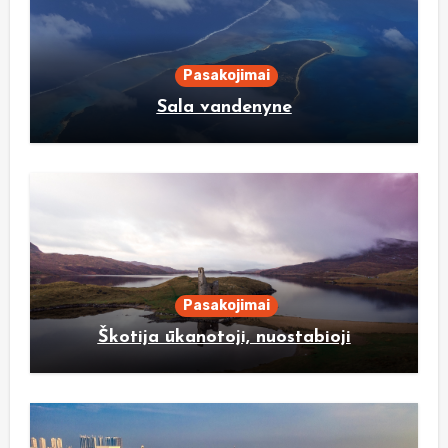
Pasakojimai
Sala vandenyne
Pasakojimai
Škotija ūkanotoji, nuostabioji