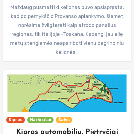
Maždaug pusmetį iki kelionės buvo apsispręsta,
kad po pernykščio Provanso aplankymo, šiemet
norėsime žvilgterėti kaip atrodo panašus
regionas, tik Italijoje -Toskana. Kadangi jau eilę
metų stengiamės neapsiriboti vienu pagrindiniu
kelionės…
Kipras
Maršrutai
Šalys
Kipras automobiliu. Pietryčiai