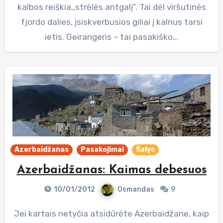
kalbos reiškia,,strėlės antgalį”. Tai dėl viršutinės
fjordo dalies, įsiskverbusios giliai į kalnus tarsi
ietis. Geirangeris – tai pasakiško…
Azerbaidžanas
Pasakojimai
Šalys
Azerbaidžanas: Kaimas debesuos
10/01/2012
Osmandas
9
Jei kartais netyčia atsidūrėte Azerbaidžane, kaip