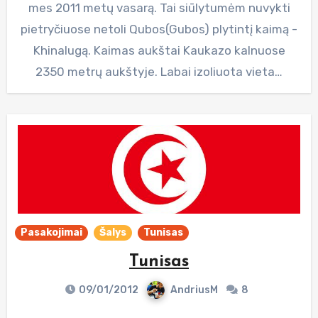
mes 2011 metų vasarą. Tai siūlytumėm nuvykti
pietryčiuose netoli Qubos(Gubos) plytintį kaimą -
Khinalugą. Kaimas aukštai Kaukazo kalnuose
2350 metrų aukštyje. Labai izoliuota vieta…
Pasakojimai
Šalys
Tunisas
Tunisas
09/01/2012
AndriusM
8