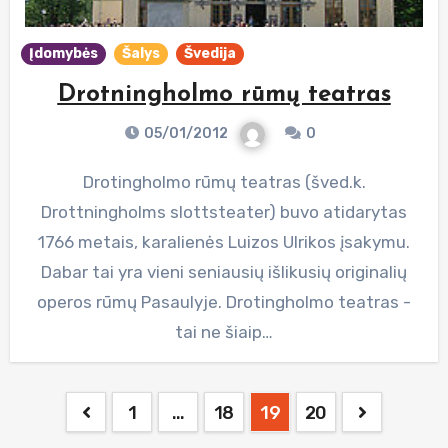
Įdomybės
Šalys
Švedija
Drotningholmo rūmų teatras
05/01/2012
0
Drotingholmo rūmų teatras (šved.k.
Drottningholms slottsteater) buvo atidarytas
1766 metais, karalienės Luizos Ulrikos įsakymu.
Dabar tai yra vieni seniausių išlikusių originalių
operos rūmų Pasaulyje. Drotingholmo teatras -
tai ne šiaip…
Posts
1
…
18
19
20