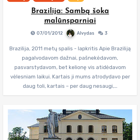
Brazilija: Sambą šoka
malūnsparniai
07/01/2012
Alvydas
3
Brazilija, 2011 metų spalis - lapkritis Apie Braziliją
pagalvodavom dažnai, pašnekėdavom,
pasvarstydavom, bet kelionę vis atidėdavom
vėlesniam laikui. Kartais ji mums atrodydavo per
daug toli, kartais – per daug nesaugi,…