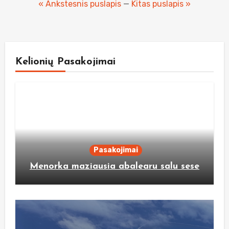
pagination
« Ankstesnis puslapis
—
Kitas puslapis »
Kelionių Pasakojimai
Pasakojimai
Menorka maziausia abalearu salu sese