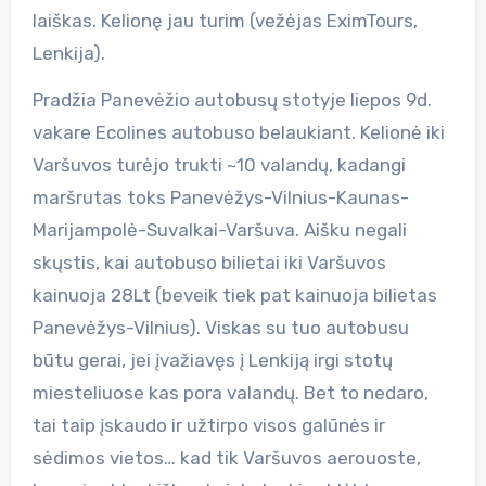
laiškas. Kelionę jau turim (vežėjas EximTours,
Lenkija).
Pradžia Panevėžio autobusų stotyje liepos 9d.
vakare Ecolines autobuso belaukiant. Kelionė iki
Varšuvos turėjo trukti ~10 valandų, kadangi
maršrutas toks Panevėžys-Vilnius-Kaunas-
Marijampolė-Suvalkai-Varšuva. Aišku negali
skųstis, kai autobuso bilietai iki Varšuvos
kainuoja 28Lt (beveik tiek pat kainuoja bilietas
Panevėžys-Vilnius). Viskas su tuo autobusu
būtu gerai, jei įvažiavęs į Lenkiją irgi stotų
miesteliuose kas pora valandų. Bet to nedaro,
tai taip įskaudo ir užtirpo visos galūnės ir
sėdimos vietos… kad tik Varšuvos aerouoste,