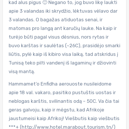
kad alus pigus 🙂 Negano to, jog buvo likę laukti
apie 3 valandas iki skrydžio, lėktuvas vėlavo dar
3 valandas. O bagažas atiduotas senai, ir
matomas pro langą ant karučių lauke. Na kaip ir
turėjo būti pagal visus dėsnius, nors rytas ir
buvo karštas ir saulėtas (~26C), prasidėjo smarki
liūtis, pylė kaip iš kibiro visa laiką, tad atskridus į
Tunisą teko pilti vandenį iš lagaminų ir džiovinti
visą mantą.
Hammamet’o Enfidha aerouoste nusileidome
apie 18 val. vakaro, pasitiko pustuštis uostas ir
neblogas karštis, svilinantis odą – 50C. Va čia tai
geras galvoju, kaip ir mėgstu, kad Afrikoje
jaustumeisi kaip Afrikoj! Viešbutis kaip viešbutis
***+ (http://www.hotel.marabout.tourism.tn/)