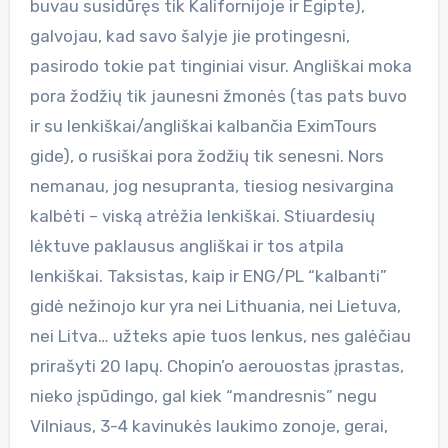
buvau susidūręs tik Kalifornijoje ir Egipte),
galvojau, kad savo šalyje jie protingesni,
pasirodo tokie pat tinginiai visur. Angliškai moka
pora žodžių tik jaunesni žmonės (tas pats buvo
ir su lenkiškai/angliškai kalbančia EximTours
gide), o rusiškai pora žodžių tik senesni. Nors
nemanau, jog nesupranta, tiesiog nesivargina
kalbėti – viską atrėžia lenkiškai. Stiuardesių
lėktuve paklausus angliškai ir tos atpila
lenkiškai. Taksistas, kaip ir ENG/PL “kalbanti”
gidė nežinojo kur yra nei Lithuania, nei Lietuva,
nei Litva… užteks apie tuos lenkus, nes galėčiau
prirašyti 20 lapų. Chopin’o aerouostas įprastas,
nieko įspūdingo, gal kiek “mandresnis” negu
Vilniaus, 3-4 kavinukės laukimo zonoje, gerai,