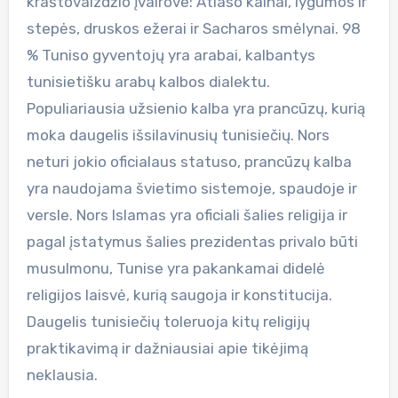
kraštovaizdžio įvairove: Atlaso kalnai, lygumos ir
stepės, druskos ežerai ir Sacharos smėlynai. 98
% Tuniso gyventojų yra arabai, kalbantys
tunisietišku arabų kalbos dialektu.
Populiariausia užsienio kalba yra prancūzų, kurią
moka daugelis išsilavinusių tunisiečių. Nors
neturi jokio oficialaus statuso, prancūzų kalba
yra naudojama švietimo sistemoje, spaudoje ir
versle. Nors Islamas yra oficiali šalies religija ir
pagal įstatymus šalies prezidentas privalo būti
musulmonu, Tunise yra pakankamai didelė
religijos laisvė, kurią saugoja ir konstitucija.
Daugelis tunisiečių toleruoja kitų religijų
praktikavimą ir dažniausiai apie tikėjimą
neklausia.