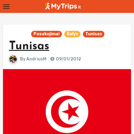
Skip
to
content
Pasakojimai
Šalys
Tunisas
Tunisas
By
AndriusM
09/01/2012