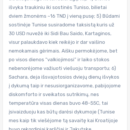
išvyka traukiniu iki sostinės Tuniso, bilietai
dviem žmonėms ~16 TND į vieną pusę; 5) Būdami
sostinėje Tunise susiradome taksistą kuris už
30 USD nuvežė iki Sidi Bau Saido, Kartaginos,
visur palaukdavo kiek reikėjo ir dar vaišino
nemokamais gėrimais. Aišku permokėjome, bet
po visos dienos “valkiojimosi” ir laiko stokos
nebenorėjome važiuoti viešuoju transportu; 6)
Sachara, deja išsvajotosios dviejų dienų išvykos
į dykumą taip ir nesusiorganizavome, pabijojome
diskomforto ir sveikatos sutrikimų, nes
temperatūra visas dienas buvo 48-55C, tai
įsivaizduoju kas būtų darėsi dykumoje (Tunise
mes kaip tik viešėjome tą savaitę kai Kroatijoje
buvo rekordiniai karščiai ir Jakutske,