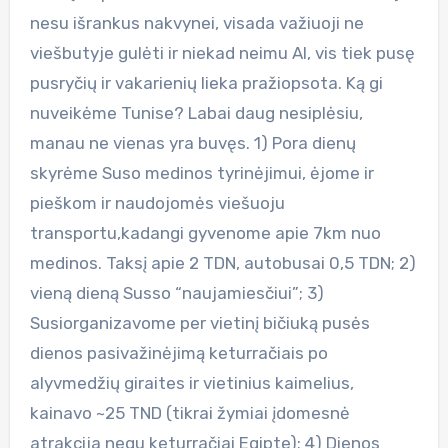
nesu išrankus nakvynei, visada važiuoji ne
viešbutyje gulėti ir niekad neimu AI, vis tiek pusę
pusryčių ir vakarienių lieka pražiopsota. Ką gi
nuveikėme Tunise? Labai daug nesiplėsiu,
manau ne vienas yra buvęs. 1) Pora dienų
skyrėme Suso medinos tyrinėjimui, ėjome ir
pieškom ir naudojomės viešuoju
transportu,kadangi gyvenome apie 7km nuo
medinos. Taksį apie 2 TDN, autobusai 0,5 TDN; 2)
vieną dieną Susso “naujamiesčiui”; 3)
Susiorganizavome per vietinį bičiuką pusės
dienos pasivažinėjimą keturračiais po
alyvmedžių giraites ir vietinius kaimelius,
kainavo ~25 TND (tikrai žymiai įdomesnė
atrakcija negu keturračiai Egipte); 4) Dienos