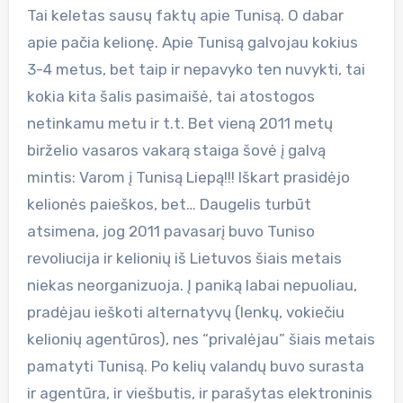
Tai keletas sausų faktų apie Tunisą. O dabar
apie pačia kelionę. Apie Tunisą galvojau kokius
3-4 metus, bet taip ir nepavyko ten nuvykti, tai
kokia kita šalis pasimaišė, tai atostogos
netinkamu metu ir t.t. Bet vieną 2011 metų
birželio vasaros vakarą staiga šovė į galvą
mintis: Varom į Tunisą Liepą!!! Iškart prasidėjo
kelionės paieškos, bet… Daugelis turbūt
atsimena, jog 2011 pavasarį buvo Tuniso
revoliucija ir kelionių iš Lietuvos šiais metais
niekas neorganizuoja. Į paniką labai nepuoliau,
pradėjau ieškoti alternatyvų (lenkų, vokiečiu
kelionių agentūros), nes “privalėjau” šiais metais
pamatyti Tunisą. Po kelių valandų buvo surasta
ir agentūra, ir viešbutis, ir parašytas elektroninis