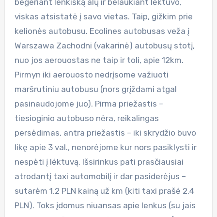
begeriant lenkišką alų ir belaukiant lėktuvo,
viskas atsistatė į savo vietas. Taip, gižkim prie
kelionės autobusu. Ecolines autobusas veža į
Warszawa Zachodni (vakarinė) autobusų stotį,
nuo jos aerouostas ne taip ir toli, apie 12km.
Pirmyn iki aerouosto nedrįsome važiuoti
maršrutiniu autobusu (nors grįždami atgal
pasinaudojome juo). Pirma priežastis –
tiesioginio autobuso nėra, reikalingas
persėdimas, antra priežastis – iki skrydžio buvo
likę apie 3 val., nenorėjome kur nors pasiklysti ir
nespėti į lėktuvą. Išsirinkus pati prasčiausiai
atrodantį taxi automobilį ir dar pasiderėjus –
sutarėm 1,2 PLN kainą už km (kiti taxi prašė 2,4
PLN). Toks įdomus niuansas apie lenkus (su jais