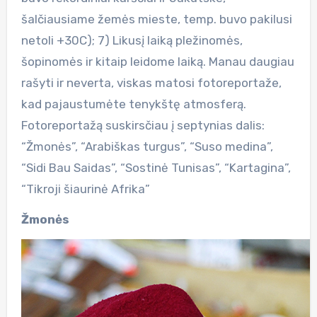
šalčiausiame žemės mieste, temp. buvo pakilusi
netoli +30C); 7) Likusį laiką pležinomės,
šopinomės ir kitaip leidome laiką. Manau daugiau
rašyti ir neverta, viskas matosi fotoreportaže,
kad pajaustumėte tenykštę atmosferą.
Fotoreportažą suskirsčiau į septynias dalis:
“Žmonės”, “Arabiškas turgus”, “Suso medina”,
“Sidi Bau Saidas”, “Sostinė Tunisas”, “Kartagina”,
“Tikroji šiaurinė Afrika”
Žmonės