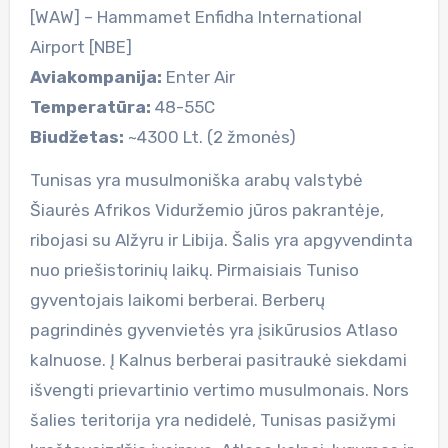
[WAW] – Hammamet Enfidha International
Airport [NBE]
Aviakompanija:
Enter Air
Temperatūra:
48-55C
Biudžetas:
~4300 Lt. (2 žmonės)
Tunisas yra musulmoniška arabų valstybė
Šiaurės Afrikos Viduržemio jūros pakrantėje,
ribojasi su Alžyru ir Libija. Šalis yra apgyvendinta
nuo priešistorinių laikų. Pirmaisiais Tuniso
gyventojais laikomi berberai. Berberų
pagrindinės gyvenvietės yra įsikūrusios Atlaso
kalnuose. Į Kalnus berberai pasitraukė siekdami
išvengti prievartinio vertimo musulmonais. Nors
šalies teritorija yra nedidelė, Tunisas pasižymi