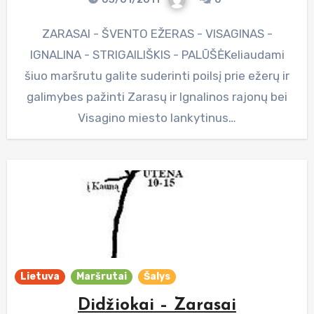
ZARASAI - ŠVENTO EŽERAS - VISAGINAS -
IGNALINA - STRIGAILIŠKIS - PALŪŠĖKeliaudami
šiuo maršrutu galite suderinti poilsį prie ežerų ir
galimybes pažinti Zarasų ir Ignalinos rajonų bei
Visagino miesto lankytinus…
Lietuva
Maršrutai
Šalys
Didžiokai – Zarasai