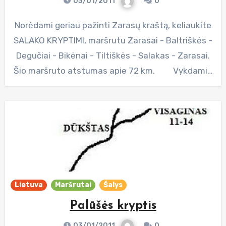
03/01/2011
0
Norėdami geriau pažinti Zarasų kraštą, keliaukite
SALAKO KRYPTIMI, maršrutu Zarasai - Baltriškės -
Degučiai - Bikėnai - Tiltiškės - Salakas - Zarasai.
Šio maršruto atstumas apie 72 km. Vykdami…
Lietuva
Maršrutai
Šalys
Palūšės kryptis
03/01/2011
0