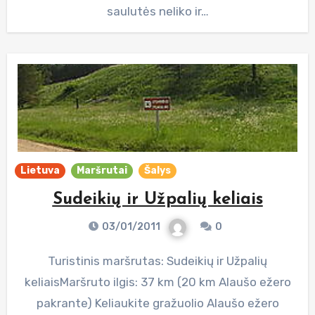
saulutės neliko ir…
Lietuva
Maršrutai
Šalys
Sudeikių ir Užpalių keliais
03/01/2011
0
Turistinis maršrutas: Sudeikių ir Užpalių
keliaisMaršruto ilgis: 37 km (20 km Alaušo ežero
pakrante) Keliaukite gražuolio Alaušo ežero