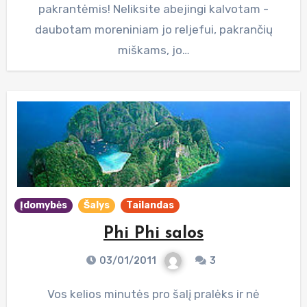
pakrantėmis! Neliksite abejingi kalvotam -
daubotam moreniniam jo reljefui, pakrančių
miškams, jo…
Įdomybės
Šalys
Tailandas
Phi Phi salos
03/01/2011
3
Vos kelios minutės pro šalį pralėks ir nė