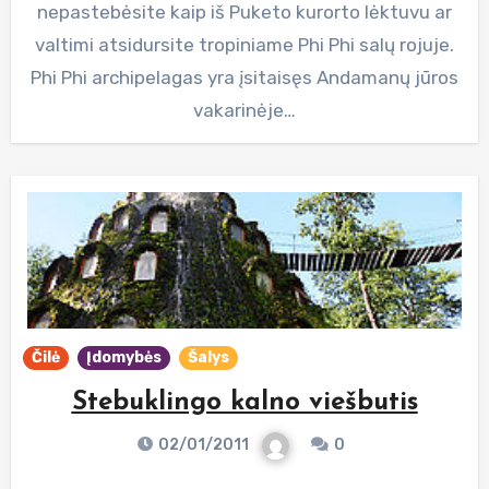
nepastebėsite kaip iš Puketo kurorto lėktuvu ar
valtimi atsidursite tropiniame Phi Phi salų rojuje.
Phi Phi archipelagas yra įsitaisęs Andamanų jūros
vakarinėje…
Čilė
Įdomybės
Šalys
Stebuklingo kalno viešbutis
02/01/2011
0