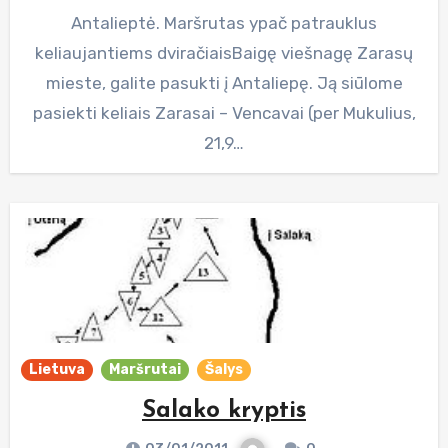
Antalieptė. Maršrutas ypač patrauklus
keliaujantiems dviračiaisBaigę viešnagę Zarasų
mieste, galite pasukti į Antaliepę. Ją siūlome
pasiekti keliais Zarasai – Vencavai (per Mukulius,
21,9…
Lietuva
Maršrutai
Šalys
Salako kryptis