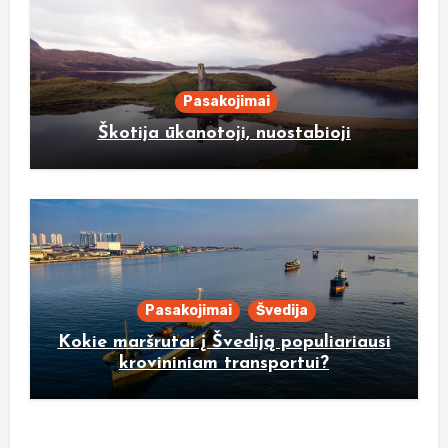
Pasakojimai
Škotija ūkanotoji, nuostabioji
Pasakojimai
Švedija
Kokie maršrutai į Švediją populiariausi
krovininiam transportui?