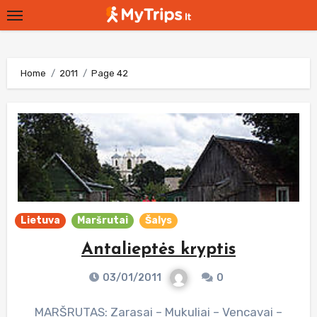
Skip
to
content
Home
2011
Page 42
Lietuva
Maršrutai
Šalys
Antalieptės kryptis
03/01/2011
0
MARŠRUTAS: Zarasai – Mukuliai – Vencavai –