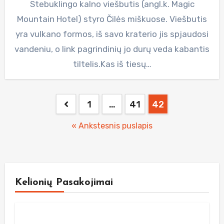
Stebuklingo kalno viešbutis (angl.k. Magic
Mountain Hotel) styro Čilės miškuose. Viešbutis
yra vulkano formos, iš savo kraterio jis spjaudosi
vandeniu, o link pagrindinių jo durų veda kabantis
tiltelis.Kas iš tiesų…
Posts
1
…
41
42
pagination
« Ankstesnis puslapis
Kelionių Pasakojimai