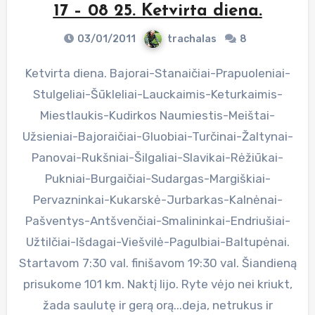
17 – 08 25. Ketvirta diena.
03/01/2011
trachalas
8
Ketvirta diena. Bajorai-Stanaičiai-Prapuoleniai-
Stulgeliai-Šūkleliai-Lauckaimis-Keturkaimis-
Miestlaukis-Kudirkos Naumiestis-Meištai-
Užsieniai-Bajoraičiai-Gluobiai-Turčinai-Žaltynai-
Panovai-Rukšniai-Šilgaliai-Slavikai-Rėžiūkai-
Pukniai-Burgaičiai-Sudargas-Margiškiai-
Pervazninkai-Kukarskė-Jurbarkas-Kalnėnai-
Pašventys-Antšvenčiai-Smalininkai-Endriušiai-
Užtilčiai-Išdagai-Viešvilė-Pagulbiai-Baltupėnai.
Startavom 7:30 val. finišavom 19:30 val. Šiandieną
prisukome 101 km. Naktį lijo. Ryte vėjo nei kriukt,
žada saulutę ir gerą orą...deja, netrukus ir