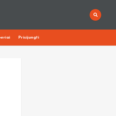
eriai
Prisijungti