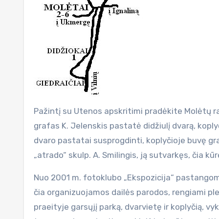
Pažintį su Utenos apskritimi pradėkite Molėtų ra
grafas K. Jelenskis pastatė didžiulį dvarą, kopl
dvaro pastatai susprogdinti, koplyčioje buvę graf
„atrado“ skulp. A. Smilingis, ją sutvarkęs, čia kū
Nuo 2001 m. fotoklubo „Ekspozicija“ pastango
čia organizuojamos dailės parodos, rengiami pl
praeityje garsųjį parką, dvarvietę ir koplyčią,