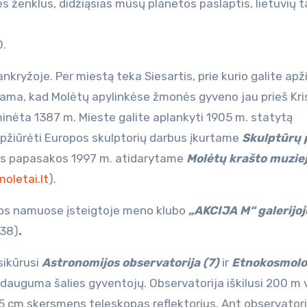
s ženklus, didžiąsias mūsų planetos paslaptis, lietuvių 
0.
ankryžoje. Per miestą teka Siesartis, prie kurio galite apž
nama, kad Molėtų apylinkėse žmonės gyveno jau prieš Kri
minėta 1387 m. Mieste galite aplankyti 1905 m. statytą
pžiūrėti Europos skulptorių darbus įkurtame
Skulptūrų 
jums papasakos 1997 m. atidarytame
Molėtų krašto muziej
moletai.lt
).
ūros namuose įsteigtoje meno klubo
„AKCIJA M“ galerijoj
138)
.
sikūrusi
Astronomijos observatorija (7)
ir
Etnokosmolo
o dauguma šalies gyventojų. Observatorija iškilusi 200 m v
165 cm skersmens teleskopas reflektorius. Ant observator