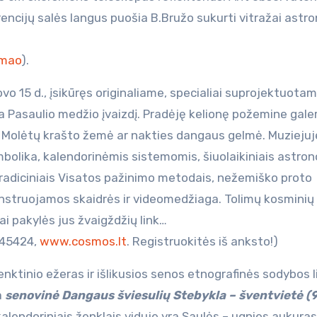
rencijų salės langus puošia B.Bružo sukurti vitražai ast
/mao
).
o 15 d., įsikūręs originaliame, specialiai suprojektuota
 Pasaulio medžio įvaizdį. Pradėję kelionę požemine galeri
ga Molėtų krašto žemė ar nakties dangaus gelmė. Muziejuj
bolika, kalendorinėmis sistemomis, šiuolaikiniais astro
tradiciniais Visatos pažinimo metodais, nežemiško proto
struojamos skaidrės ir videomedžiaga. Tolimų kosminių
ai pakylės jus žvaigždžių link…
– 45424,
www.cosmos.lt
. Registruokitės iš anksto!)
enktinio ežeras ir išlikusios senos etnografinės sodybos 
a
senovinė Dangaus šviesulių Stebykla – šventvietė (
alendoriniais ženklais viduje yra Saulės – ugnies aukuras