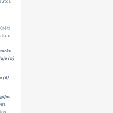
tautos
iūrėti
stų, o
parke
uje (5)
e (6)
gijos
irš
ijos