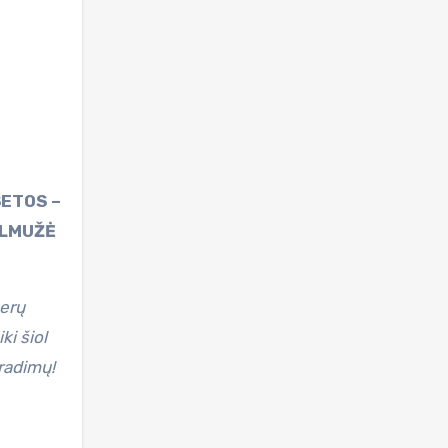
ELMUŽĖ
žerų
ki šiol
radimų!