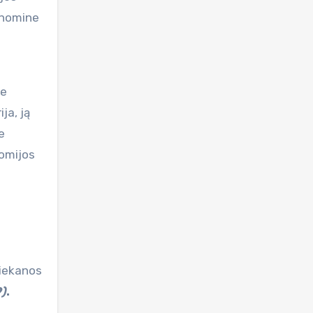
ronomine
me
ja, ją
e
nomijos
liekanos
9)
.
,