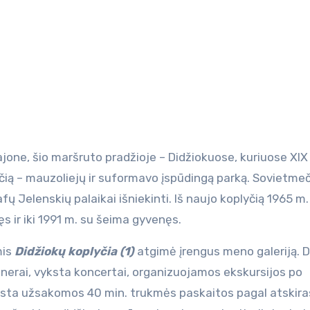
jone, šio maršruto pradžioje – Didžiokuose, kuriuose XIX 
yčią – mauzoliejų ir suformavo įspūdingą parką. Sovietme
ų Jelenskių palaikai išniekinti. Iš naujo koplyčią 1965 m.
ręs ir iki 1991 m. su šeima gyvenęs.
mis
Didžiokų koplyčia (1)
atgimė įrengus meno galeriją. 
enerai, vyksta koncertai, organizuojamos ekskursijos po
 vyksta užsakomos 40 min. trukmės paskaitos pagal atskira