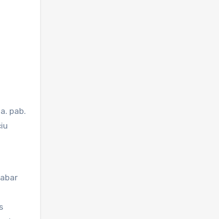
a. pab.
čiu
Dabar
s