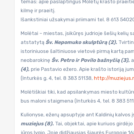
temas: apie paslaptingus Molėtų krašto praeitie
kilmę ir praeitį.
Išankstiniai užsakymai priimami tel. 8 613 5402
Molėtai – miestas, įsikūręs judrioje šešių kelių s
atstatytą
Šv. Nepomuko skulptūrą (2)
.
Tvirti
istoriniuose šaltiniuose vietovė pirmą kartą pa
neobarokinę
Šv. Petro ir Povilo bažnyčią (3)
,
a
(4)
,
prie Pastavio ežero. Apie krašto istoriją 
(Inturkės g. 4, tel. 8 383 51138,
http://muziejus.
Molėtiškiai tiki, kad apsilankymas miesto kult
bus maloni staigmena (Inturkės 4, tel. 8 383 51
Kulionyse, ežerų apsuptyje ant Kaldinių kalvos į
muziejus (8)
.
Tai, objektai, apie kuriuos girdėj
jūros lygio. Joje didžiausias šiaurės Europoje 