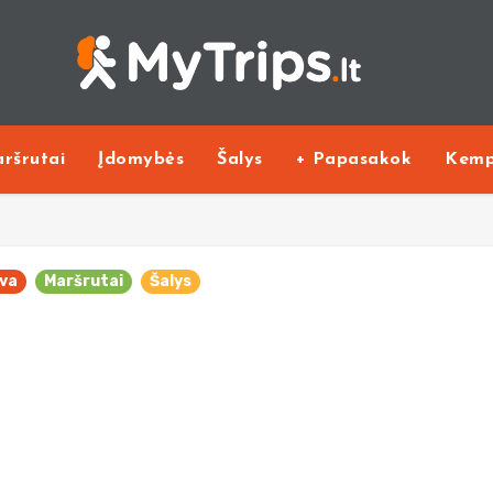
ršrutai
Įdomybės
Šalys
+ Papasakok
Kemp
uva
Maršrutai
Šalys