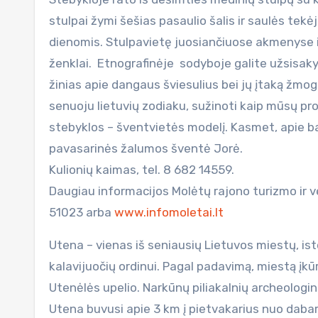
stulpai žymi šešias pasaulio šalis ir saulės tek
dienomis. Stulpavietę juosiančiuose akmenyse iš
ženklai. Etnografinėje sodyboje galite užsisaky
žinias apie dangaus šviesulius bei jų įtaką žmog
senuoju lietuvių zodiaku, sužinoti kaip mūsų pr
stebyklos – šventvietės modelį. Kasmet, apie b
pavasarinės žalumos šventė Jorė.
Kulionių kaimas, tel. 8 682 14559.
Daugiau informacijos Molėtų rajono turizmo ir ver
51023 arba
www.infomoletai.lt
Utena – vienas iš seniausių Lietuvos miestų, is
kalavijuočių ordinui. Pagal padavimą, miestą įkūr
Utenėlės upelio. Narkūnų piliakalnių archeologini
Utena buvusi apie 3 km į pietvakarius nuo dabart