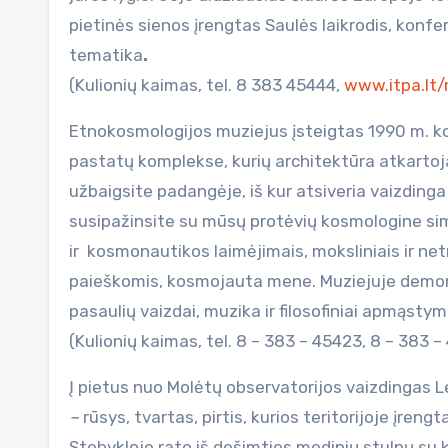
pietinės sienos įrengtas Saulės laikrodis, konfe
tematika
.
(Kulionių kaimas, tel. 8 383 45444,
www.itpa.lt
Etnokosmologijos muziejus įsteigtas 1990 m. kov
pastatų komplekse, kurių architektūra atkartoja
užbaigsite padangėje, iš kur atsiveria vaizdin
susipažinsite su mūsų protėvių kosmologine sim
ir kosmonautikos laimėjimais, moksliniais ir ne
paieškomis, kosmojauta mene. Muziejuje demon
pasaulių vaizdai, muzika ir filosofiniai apmąstym
(Kulionių kaimas, tel. 8 – 383 – 45423, 8 – 383 
Į pietus nuo Molėtų observatorijos vaizdingas L
–
rūsys, tvartas, pirtis, kurios teritorijoje įrengt
Stebykloje rato iš dešimties medinių stulpų su k