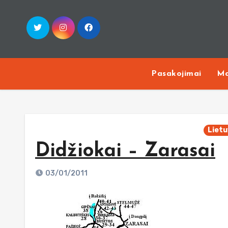
Skip
to
content
Pasakojimai
Ma
Liet
Didžiokai – Zarasai
03/01/2011