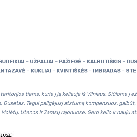
 ANTAZAVĖ – KUKLIAI – KVINTIŠKĖS – IMBRADAS – ST
ritorijos tiems, kurie į ją keliauja iš Vilniaus. Siūlome į e
, Dusetas. Tegul pailgėjusį atstumą kompensuos, galbūt, i
olėtų, Utenos ir Zarasų rajonuose. Gero kelio ir naujų at