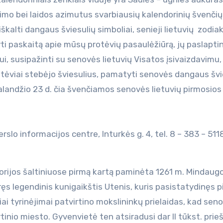
ėjimo bei laidos azimutus svarbiausių kalendorinių švenčių
kalti dangaus šviesulių simboliai, senieji lietuvių zodia
ti paskaitą apie mūsų protėvių pasaulėžiūrą, jų paslapti
ui, susipažinti su senovės lietuvių Visatos įsivaizdavimu,
otėviai stebėjo šviesulius, pamatyti senovės dangaus švi
alandžio 23 d. čia švenčiamos senovės lietuvių pirmosios
slo informacijos centre, Inturkės g. 4, tel. 8 – 383 – 511
torijos šaltiniuose pirmą kartą paminėta 1261 m. Mindaugo
ęs legendinis kunigaikštis Utenis, kuris pasistatydinęs pil
ai tyrinėjimai patvirtino mokslininkų prielaidas, kad seno
inio miesto. Gyvenvietė ten atsiradusi dar II tūkst. pri