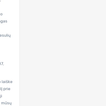
ko
ngas
esulių
87,
 laiške
į prie
ji
eš mūsų