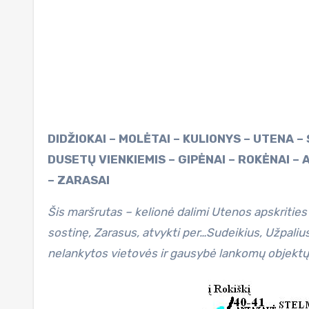
DIDŽIOKAI – MOLĖTAI – KULIONYS – UTENA – SUDEIKIAI – UŽPALIAI – PAŽIEGĖ – KALBUTIŠKIS – DUSETOS –
DUSETŲ VIENKIEMIS – GIPĖNAI – ROKĖNAI –
– ZARASAI
Šis maršrutas – kelionė dalimi Utenos apskrities te
sostinę, Zarasus, atvykti per…Sudeikius, Užpalius
nelankytos vietovės ir gausybė lankomų objektų M