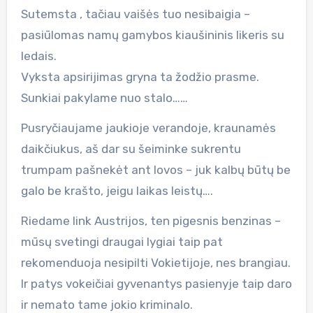
Sutemsta , tačiau vaišės tuo nesibaigia –
pasiūlomas namų gamybos kiaušininis likeris su
ledais.
Vyksta apsirijimas gryna ta žodžio prasme.
Sunkiai pakylame nuo stalo……
Pusryčiaujame jaukioje verandoje, kraunamės
daikčiukus, aš dar su šeiminke sukrentu
trumpam pašnekėt ant lovos – juk kalbų būtų be
galo be krašto, jeigu laikas leistų….
Riedame link Austrijos, ten pigesnis benzinas –
mūsų svetingi draugai lygiai taip pat
rekomenduoja nesipilti Vokietijoje, nes brangiau.
Ir patys vokeičiai gyvenantys pasienyje taip daro
ir nemato tame jokio kriminalo.