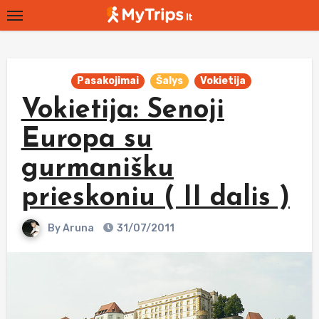
Skip
to
content
Pasakojimai
Šalys
Vokietija
Vokietija: Senoji
Europa su
gurmanišku
prieskoniu ( II dalis )
By
Aruna
31/07/2011