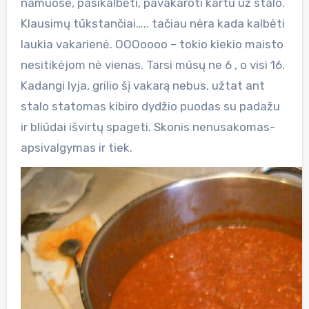
namuose, pasikalbėti, pavakaroti kartu už stalo.
Klausimų tūkstančiai….. tačiau nėra kada kalbėti
laukia vakarienė. OOOoooo – tokio kiekio maisto
nesitikėjom nė vienas. Tarsi mūsų ne 6 , o visi 16.
Kadangi lyja, grilio šį vakarą nebus, užtat ant
stalo statomas kibiro dydžio puodas su padažu
ir bliūdai išvirtų spageti. Skonis nenusakomas-
apsivalgymas ir tiek.