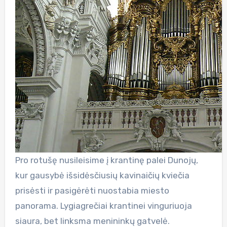
Pro rotušę nusileisime į krantinę palei Dunojų,
kur gausybė išsidėsčiusių kavinaičių kviečia
prisėsti ir pasigėrėti nuostabia miesto
panorama. Lygiagrečiai krantinei vinguriuoja
siaura, bet linksma menininkų gatvelė.