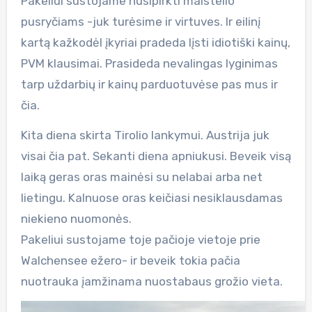
Pakeliui sustojame nusipirkti maistelio
pusryčiams -juk turėsime ir virtuves. Ir eilinį
kartą kažkodėl įkyriai pradeda lįsti idiotiški kainų,
PVM klausimai. Prasideda nevalingas lyginimas
tarp uždarbių ir kainų parduotuvėse pas mus ir
čia.
Kita diena skirta Tirolio lankymui. Austrija juk
visai čia pat. Sekanti diena apniukusi. Beveik visą
laiką geras oras mainėsi su nelabai arba net
lietingu. Kalnuose oras keičiasi nesiklausdamas
niekieno nuomonės.
Pakeliui sustojame toje pačioje vietoje prie
Walchensee ežero- ir beveik tokia pačia
nuotrauka įamžinama nuostabaus grožio vieta.