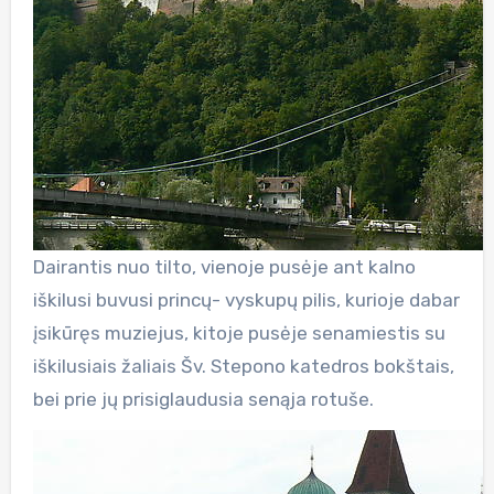
Dairantis nuo tilto, vienoje pusėje ant kalno
iškilusi buvusi princų- vyskupų pilis, kurioje dabar
įsikūręs muziejus, kitoje pusėje senamiestis su
iškilusiais žaliais Šv. Stepono katedros bokštais,
bei prie jų prisiglaudusia senąja rotuše.