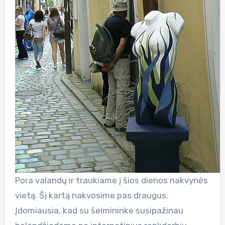
Pora valandų ir traukiame į šios dienos nakvynės
vietą. Šį kartą nakvosime pas draugus.
Įdomiausia, kad su šeimininke susipažinau