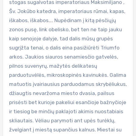
stogas sugalvotas imperatoriaus Maksimiljano ,
Šv. Jokūbo katedra, imperatoriaus rūmai, kapas,
iškabos, iškabos…. Nupėdinam į kitą pėsčiųjų
zonos pusę, link obelisko, bet ten ne taip jauku
kaip senojoje dalyje, tad dalis mūsų grupės
sugrįžta tenai, o dalis eina pasižiūrėti Triumfo
arkos. Jaukios siauros senamiesčio gatvelės,
pilnos suvenyrų, mažytės delikatesų
parduotuvėlės, mikroskopinės kavinukės. Galima
matuotis įvairiausius parduodamus skrybėliukus,
džiaugtis nevaržoma miesto dvasia, pailsus
prisėsti bet kurioje pakeliui esančioje bažnyčioje
ir tiesiog be minčių paklajoti akimis nuostabiais
skliautais. Vėliau parymoti ant upės turėklų,
žvelgiant į miestą supančius kalnus. Miestai su