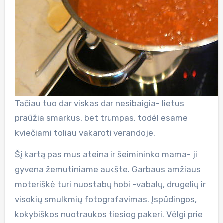
Tačiau tuo dar viskas dar nesibaigia- lietus
praūžia smarkus, bet trumpas, todėl esame
kviečiami toliau vakaroti verandoje.
Šį kartą pas mus ateina ir šeimininko mama- ji
gyvena žemutiniame aukšte. Garbaus amžiaus
moteriškė turi nuostabų hobi -vabalų, drugelių ir
visokių smulkmių fotografavimas. Įspūdingos,
kokybiškos nuotraukos tiesiog pakeri. Vėlgi prie