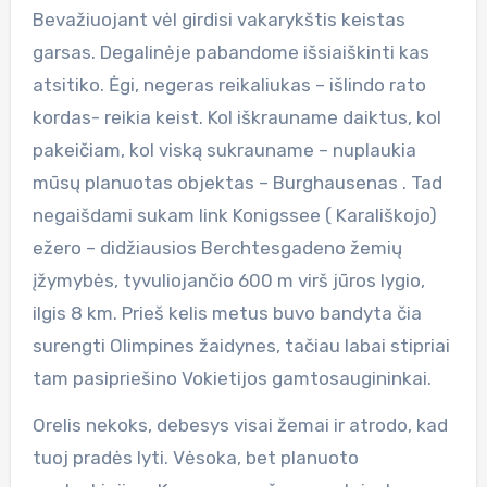
Bevažiuojant vėl girdisi vakarykštis keistas
garsas. Degalinėje pabandome išsiaiškinti kas
atsitiko. Ėgi, negeras reikaliukas – išlindo rato
kordas- reikia keist. Kol iškrauname daiktus, kol
pakeičiam, kol viską sukrauname – nuplaukia
mūsų planuotas objektas – Burghausenas . Tad
negaišdami sukam link Konigssee ( Karališkojo)
ežero – didžiausios Berchtesgadeno žemių
įžymybės, tyvuliojančio 600 m virš jūros lygio,
ilgis 8 km. Prieš kelis metus buvo bandyta čia
surengti Olimpines žaidynes, tačiau labai stipriai
tam pasipriešino Vokietijos gamtosaugininkai.
Orelis nekoks, debesys visai žemai ir atrodo, kad
tuoj pradės lyti. Vėsoka, bet planuoto