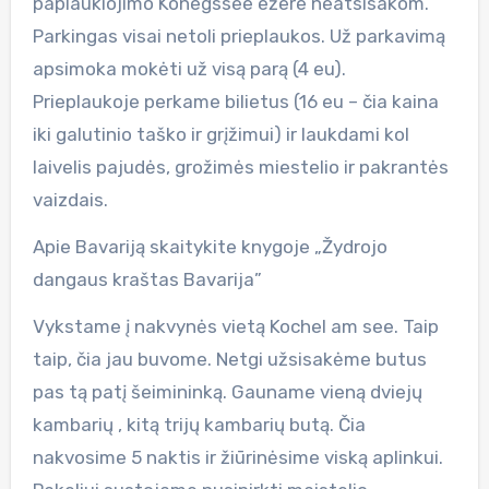
paplaukiojimo Konegssee ežere neatsisakom.
Parkingas visai netoli prieplaukos. Už parkavimą
apsimoka mokėti už visą parą (4 eu).
Prieplaukoje perkame bilietus (16 eu – čia kaina
iki galutinio taško ir grįžimui) ir laukdami kol
laivelis pajudės, grožimės miestelio ir pakrantės
vaizdais.
Apie Bavariją skaitykite knygoje „Žydrojo
dangaus kraštas Bavarija”
Vykstame į nakvynės vietą Kochel am see. Taip
taip, čia jau buvome. Netgi užsisakėme butus
pas tą patį šeimininką. Gauname vieną dviejų
kambarių , kitą trijų kambarių butą. Čia
nakvosime 5 naktis ir žiūrinėsime viską aplinkui.