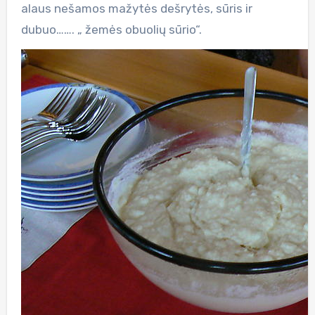
alaus nešamos mažytės dešrytės, sūris ir
dubuo……. „ žemės obuolių sūrio“.