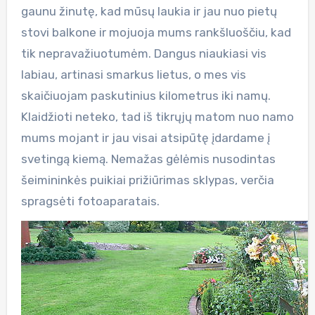
gaunu žinutę, kad mūsų laukia ir jau nuo pietų
stovi balkone ir mojuoja mums rankšluoščiu, kad
tik nepravažiuotumėm. Dangus niaukiasi vis
labiau, artinasi smarkus lietus, o mes vis
skaičiuojam paskutinius kilometrus iki namų.
Klaidžioti neteko, tad iš tikrųjų matom nuo namo
mums mojant ir jau visai atsipūtę įdardame į
svetingą kiemą. Nemažas gėlėmis nusodintas
šeimininkės puikiai prižiūrimas sklypas, verčia
spragsėti fotoaparatais.