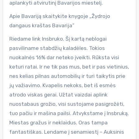
aplankyti atvirutinį Bavarijos miestelį.
Apie Bavariją skaitykite knygoje „Žydrojo
dangaus kraštas Bavarija”
Riedame link Insbruko. Šį kartą neblogai
pasviliname stabdžių kaladėles. Tokios
nuokalnės 16% dar neteko įveikti. Rūksta visi
keturi ratai. Ir ne tik pas mus, bet ir pas vietinius,
nes kelias pilnas automobilių ir turi taikytis prie
jų važiavimo. Kvapelis nekoks, bet iš esmės
atrodo viskas gerai. Užtat vaizdai aplink
nuostabaus grožio, visi sustojame pasigrožėti,
tuo pačiu ir mašina pailsi. Atvykstame į Insbruką.
Miestas gražus ir neklaidus. Oras tampa
fantastiškas. Lendame į senamiestį – Auksinis