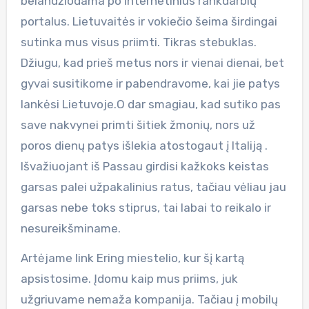
belandžiodama po internetinius rankdarbių
portalus. Lietuvaitės ir vokiečio šeima širdingai
sutinka mus visus priimti. Tikras stebuklas.
Džiugu, kad prieš metus nors ir vienai dienai, bet
gyvai susitikome ir pabendravome, kai jie patys
lankėsi Lietuvoje.O dar smagiau, kad sutiko pas
save nakvynei primti šitiek žmonių, nors už
poros dienų patys išlekia atostogaut į Italiją .
Išvažiuojant iš Passau girdisi kažkoks keistas
garsas palei užpakalinius ratus, tačiau vėliau jau
garsas nebe toks stiprus, tai labai to reikalo ir
nesureikšminame.
Artėjame link Ering miestelio, kur šį kartą
apsistosime. Įdomu kaip mus priims, juk
užgriuvame nemaža kompanija. Tačiau į mobilų