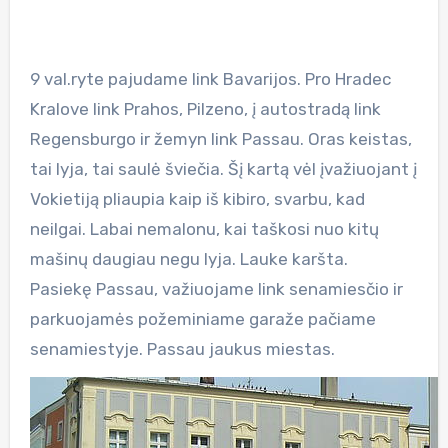
9 val.ryte pajudame link Bavarijos. Pro Hradec
Kralove link Prahos, Pilzeno, į autostradą link
Regensburgo ir žemyn link Passau. Oras keistas,
tai lyja, tai saulė šviečia. Šį kartą vėl įvažiuojant į
Vokietiją pliaupia kaip iš kibiro, svarbu, kad
neilgai. Labai nemalonu, kai taškosi nuo kitų
mašinų daugiau negu lyja. Lauke karšta.
Pasiekę Passau, važiuojame link senamiesčio ir
parkuojamės požeminiame garaže pačiame
senamiestyje. Passau jaukus miestas.