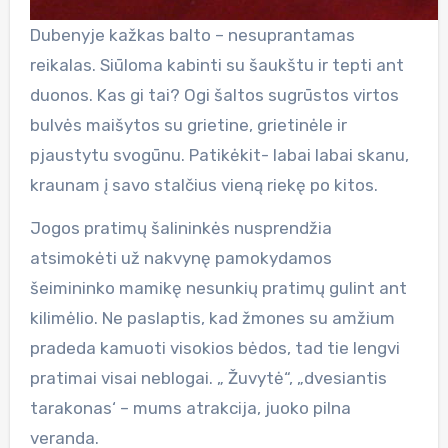
Dubenyje kažkas balto – nesuprantamas
reikalas. Siūloma kabinti su šaukštu ir tepti ant
duonos. Kas gi tai? Ogi šaltos sugrūstos virtos
bulvės maišytos su grietine, grietinėle ir
pjaustytu svogūnu. Patikėkit- labai labai skanu,
kraunam į savo stalčius vieną riekę po kitos.
Jogos pratimų šalininkės nusprendžia
atsimokėti už nakvynę pamokydamos
šeimininko mamikę nesunkių pratimų gulint ant
kilimėlio. Ne paslaptis, kad žmones su amžium
pradeda kamuoti visokios bėdos, tad tie lengvi
pratimai visai neblogai. „ Žuvytė“, „dvesiantis
tarakonas‘ – mums atrakcija, juoko pilna
veranda.