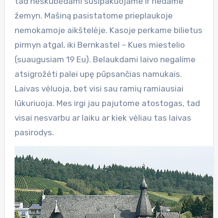
tad neskubėdami susipakuojame ir riedame
žemyn. Mašiną pasistatome prieplaukoje
nemokamoje aikštelėje. Kasoje perkame bilietus
pirmyn atgal, iki Bernkastel – Kues miestelio
(suaugusiam 19 Eu). Belaukdami laivo negalime
atsigrožėti palei upę pūpsančias namukais.
Laivas vėluoja, bet visi sau ramių ramiausiai
lūkuriuoja. Mes irgi jau pajutome atostogas, tad
visai nesvarbu ar laiku ar kiek vėliau tas laivas
pasirodys.