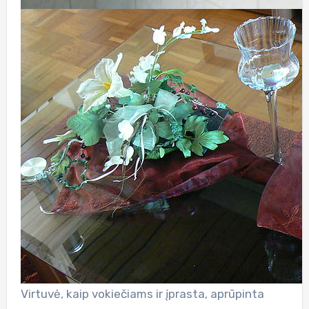
Virtuvė, kaip vokiečiams ir įprasta, aprūpinta