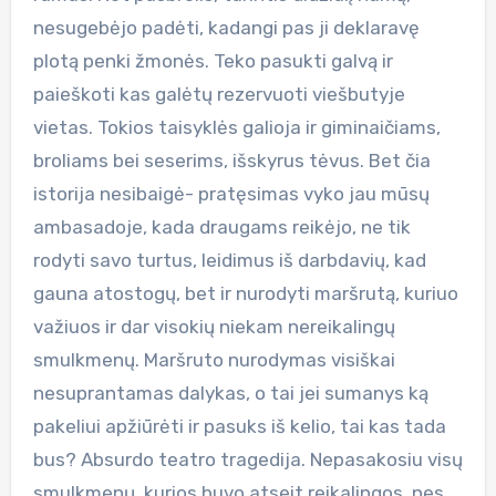
nesugebėjo padėti, kadangi pas ji deklaravę
plotą penki žmonės. Teko pasukti galvą ir
paieškoti kas galėtų rezervuoti viešbutyje
vietas. Tokios taisyklės galioja ir giminaičiams,
broliams bei seserims, išskyrus tėvus. Bet čia
istorija nesibaigė- pratęsimas vyko jau mūsų
ambasadoje, kada draugams reikėjo, ne tik
rodyti savo turtus, leidimus iš darbdavių, kad
gauna atostogų, bet ir nurodyti maršrutą, kuriuo
važiuos ir dar visokių niekam nereikalingų
smulkmenų. Maršruto nurodymas visiškai
nesuprantamas dalykas, o tai jei sumanys ką
pakeliui apžiūrėti ir pasuks iš kelio, tai kas tada
bus? Absurdo teatro tragedija. Nepasakosiu visų
smulkmenų, kurios buvo atseit reikalingos, nes