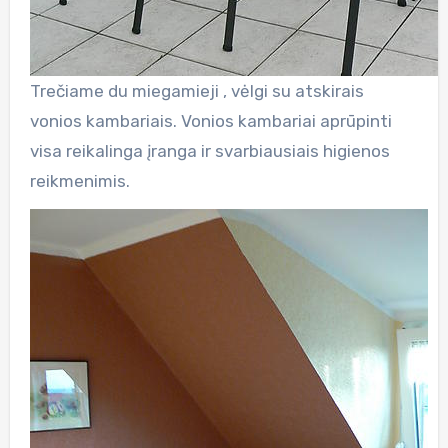
Trečiame du miegamieji , vėlgi su atskirais
vonios kambariais. Vonios kambariai aprūpinti
visa reikalinga įranga ir svarbiausiais higienos
reikmenimis.