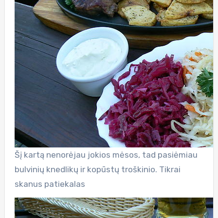
Šį kartą nenorėjau jokios mėsos, tad pasiėmiau
bulvinių knedlikų ir kopūstų troškinio. Tikrai
skanus patiekalas