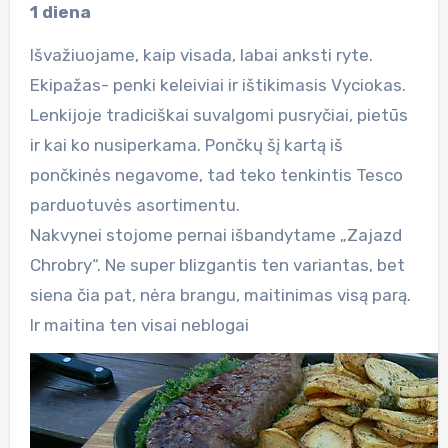
1 diena
Išvažiuojame, kaip visada, labai anksti ryte.
Ekipažas- penki keleiviai ir ištikimasis Vyciokas.
Lenkijoje tradiciškai suvalgomi pusryčiai, pietūs
ir kai ko nusiperkama. Pončkų šį kartą iš
pončkinės negavome, tad teko tenkintis Tesco
parduotuvės asortimentu.
Nakvynei stojome pernai išbandytame „Zajazd
Chrobry“. Ne super blizgantis ten variantas, bet
siena čia pat, nėra brangu, maitinimas visą parą.
Ir maitina ten visai neblogai