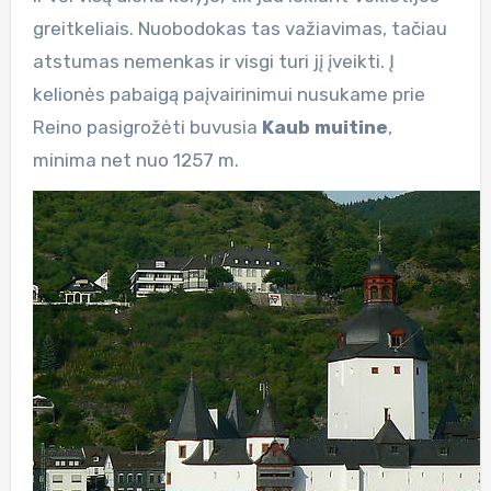
greitkeliais. Nuobodokas tas važiavimas, tačiau
atstumas nemenkas ir visgi turi jį įveikti. Į
kelionės pabaigą paįvairinimui nusukame prie
Reino pasigrožėti buvusia
Kaub muitine
,
minima net nuo 1257 m.