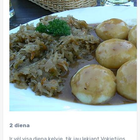
2 diena
Ir vėl visą diena kelyje, tik jau lekiant Vokietijos