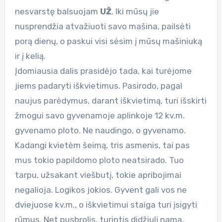
nesvarstę balsuojam
UŽ
. Iki mūsų jie
nusprendžia atvažiuoti savo mašina, pailsėti
porą dienų, o paskui visi sėsim į mūsų mašiniuką
ir į kelią.
Įdomiausia dalis prasidėjo tada, kai turėjome
jiems padaryti iškvietimus. Pasirodo, pagal
naujus parėdymus, darant iškvietimą, turi išskirti
žmogui savo gyvenamoje aplinkoje 12 kv.m.
gyvenamo ploto. Ne naudingo, o gyvenamo.
Kadangi kvietėm šeimą, tris asmenis, tai pas
mus tokio papildomo ploto neatsirado. Tuo
tarpu, užsakant viešbutį, tokie apribojimai
negalioja. Logikos jokios. Gyvent gali vos ne
dviejuose kv.m., o iškvietimui staiga turi įsigyti
rūmus. Net pusbrolis, turintis didžiulį namą,