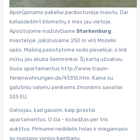
Apsirūpiname pakeliui parduotuvėje maistu. Dar
keliasdešimt kilometrų ir mes jau vietoje.
Apsistojome mažulyčiame
Starkenburg
miestelyje, įsikūrusiame 250 m virš Mozelio
upės. Mašiną pasistatome sodo pievelėje, o link
mūsų jau skuba šeimininkai. Šį kartą užsakiau
šiuos apartamentus http://www.traum-
ferienwohnungen.de/43316.htm. Kaina su
galutiniu valymu penkiems žmonėms savaitei
525 EU.
Galvojau, kad gausim, kaip įprastai
apartamentus. O čia – kotedžas per tris
aukštus. Pirmame nedidelis holas ir miegamasis
su nuosavu vonios kambariu.