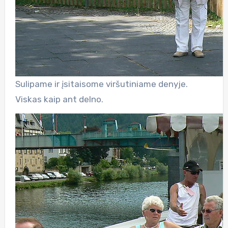
Sulipame ir įsitaisome viršutiniame denyje.
Viskas kaip ant delno.