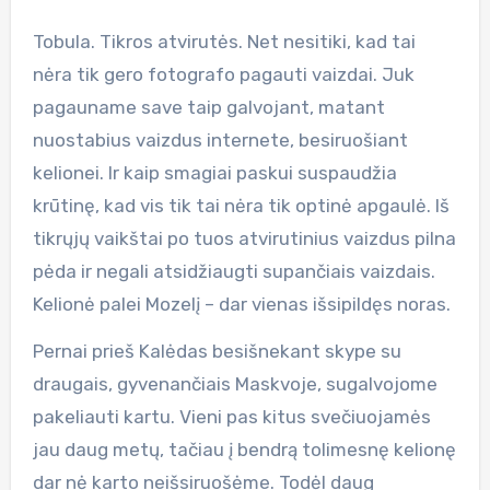
Tobula. Tikros atvirutės. Net nesitiki, kad tai
nėra tik gero fotografo pagauti vaizdai. Juk
pagauname save taip galvojant, matant
nuostabius vaizdus internete, besiruošiant
kelionei. Ir kaip smagiai paskui suspaudžia
krūtinę, kad vis tik tai nėra tik optinė apgaulė. Iš
tikrųjų vaikštai po tuos atvirutinius vaizdus pilna
pėda ir negali atsidžiaugti supančiais vaizdais.
Kelionė palei Mozelį – dar vienas išsipildęs noras.
Pernai prieš Kalėdas besišnekant skype su
draugais, gyvenančiais Maskvoje, sugalvojome
pakeliauti kartu. Vieni pas kitus svečiuojamės
jau daug metų, tačiau į bendrą tolimesnę kelionę
dar nė karto neišsiruošėme. Todėl daug