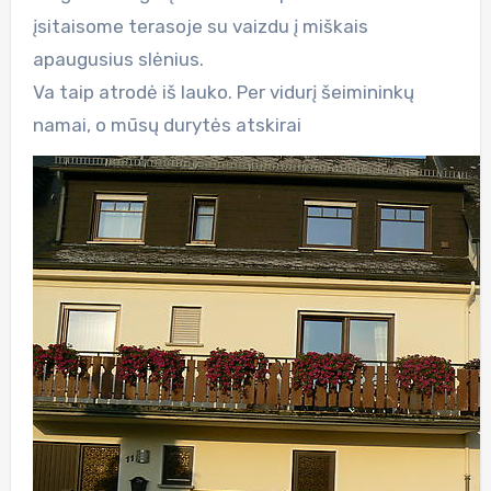
įsitaisome terasoje su vaizdu į miškais
apaugusius slėnius.
Va taip atrodė iš lauko. Per vidurį šeimininkų
namai, o mūsų durytės atskirai