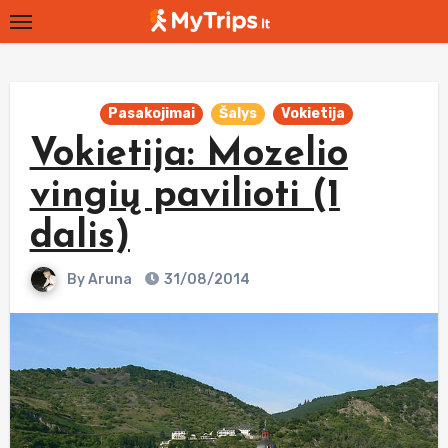
Skip
to
content
Pasakojimai
Šalys
Vokietija
Vokietija: Mozelio
vingių pavilioti (1
dalis)
By
Aruna
31/08/2014