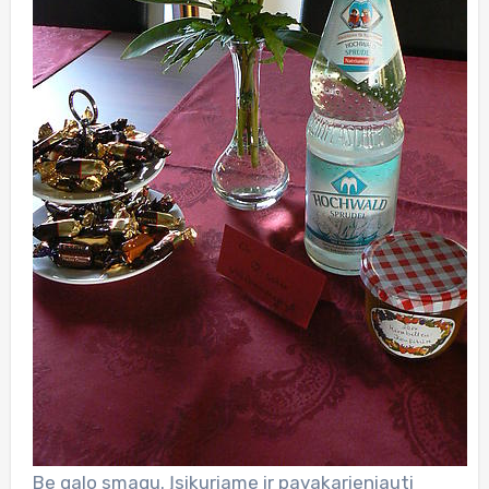
Be galo smagu. Įsikuriame ir pavakarieniauti