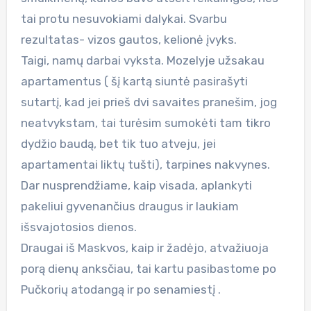
tai protu nesuvokiami dalykai. Svarbu
rezultatas- vizos gautos, kelionė įvyks.
Taigi, namų darbai vyksta. Mozelyje užsakau
apartamentus ( šį kartą siuntė pasirašyti
sutartį, kad jei prieš dvi savaites pranešim, jog
neatvykstam, tai turėsim sumokėti tam tikro
dydžio baudą, bet tik tuo atveju, jei
apartamentai liktų tušti), tarpines nakvynes.
Dar nusprendžiame, kaip visada, aplankyti
pakeliui gyvenančius draugus ir laukiam
išsvajotosios dienos.
Draugai iš Maskvos, kaip ir žadėjo, atvažiuoja
porą dienų anksčiau, tai kartu pasibastome po
Pučkorių atodangą ir po senamiestį .