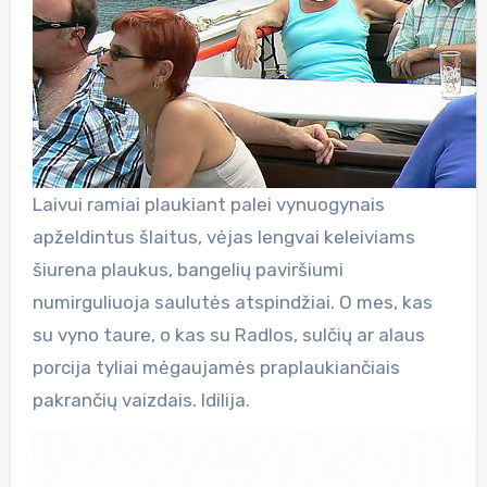
Laivui ramiai plaukiant palei vynuogynais
apželdintus šlaitus, vėjas lengvai keleiviams
šiurena plaukus, bangelių paviršiumi
numirguliuoja saulutės atspindžiai. O mes, kas
su vyno taure, o kas su Radlos, sulčių ar alaus
porcija tyliai mėgaujamės praplaukiančiais
pakrančių vaizdais. Idilija.