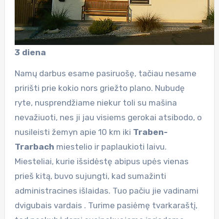
3 diena
Namų darbus esame pasiruošę, tačiau nesame
pririšti prie kokio nors griežto plano. Nubudę
ryte, nusprendžiame niekur toli su mašina
nevažiuoti, nes ji jau visiems gerokai atsibodo, o
nusileisti žemyn apie 10 km iki
Traben-
Trarbach
miestelio ir paplaukioti laivu.
Miesteliai, kurie išsidėstę abipus upės vienas
prieš kitą, buvo sujungti, kad sumažinti
administracines išlaidas. Tuo pačiu jie vadinami
dvigubais vardais . Turime pasiėmę tvarkaraštį,