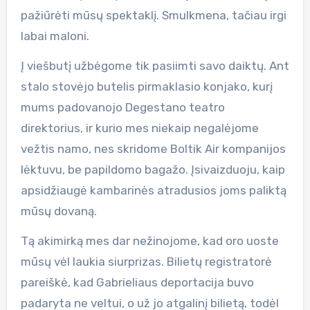
pažiūrėti mūsų spektaklį. Smulkmena, tačiau irgi
labai maloni.
Į viešbutį užbėgome tik pasiimti savo daiktų. Ant
stalo stovėjo butelis pirmaklasio konjako, kurį
mums padovanojo Degestano teatro
direktorius, ir kurio mes niekaip negalėjome
vežtis namo, nes skridome Boltik Air kompanijos
lėktuvu, be papildomo bagažo. Įsivaizduoju, kaip
apsidžiaugė kambarinės atradusios joms paliktą
mūsų dovaną.
Tą akimirką mes dar nežinojome, kad oro uoste
mūsų vėl laukia siurprizas. Bilietų registratorė
pareiškė, kad Gabrieliaus deportacija buvo
padaryta ne veltui, o už jo atgalinį bilietą, todėl