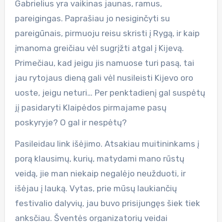
Gabrielius yra vaikinas jaunas, ramus,
pareigingas. Paprašiau jo nesiginčyti su
pareigūnais, pirmuoju reisu skristi į Rygą, ir kaip
įmanoma greičiau vėl sugrįžti atgal į Kijevą.
Primečiau, kad jeigu jis namuose turi pasą, tai
jau rytojaus dieną gali vėl nusileisti Kijevo oro
uoste, jeigu neturi… Per penktadienį gal suspėtų
jį pasidaryti Klaipėdos pirmajame pasų
poskyryje? O gal ir nespėtų?
Pasileidau link išėjimo. Atsakiau muitininkams į
porą klausimų, kurių, matydami mano rūstų
veidą, jie man niekaip negalėjo neužduoti, ir
išėjau į lauką. Vytas, prie mūsų laukiančių
festivalio dalyvių, jau buvo prisijungęs šiek tiek
anksčiau. Šventės organizatorių veidai