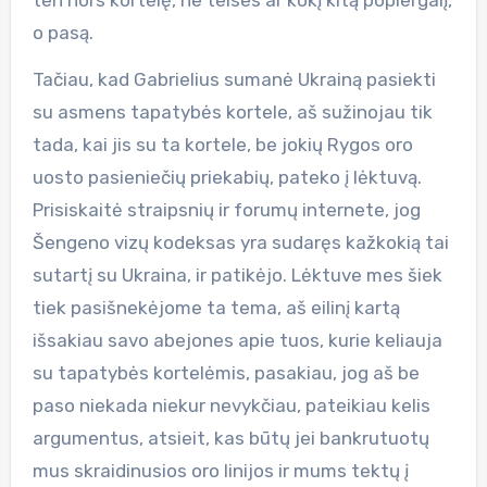
o pasą.
Tačiau, kad Gabrielius sumanė Ukrainą pasiekti
su asmens tapatybės kortele, aš sužinojau tik
tada, kai jis su ta kortele, be jokių Rygos oro
uosto pasieniečių priekabių, pateko į lėktuvą.
Prisiskaitė straipsnių ir forumų internete, jog
Šengeno vizų kodeksas yra sudaręs kažkokią tai
sutartį su Ukraina, ir patikėjo. Lėktuve mes šiek
tiek pasišnekėjome ta tema, aš eilinį kartą
išsakiau savo abejones apie tuos, kurie keliauja
su tapatybės kortelėmis, pasakiau, jog aš be
paso niekada niekur nevykčiau, pateikiau kelis
argumentus, atsieit, kas būtų jei bankrutuotų
mus skraidinusios oro linijos ir mums tektų į