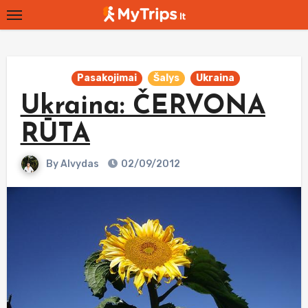
Skip
to
content
Pasakojimai
Šalys
Ukraina
Ukraina: ČERVONA
RŪTA
By
Alvydas
02/09/2012