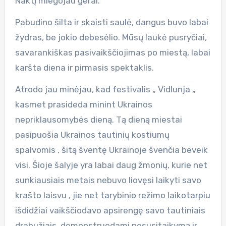
Naktį miegojau gerai.
Pabudino šilta ir skaisti saulė, dangus buvo labai
žydras, be jokio debesėlio. Mūsų laukė pusryčiai,
savarankiškas pasivaikščiojimas po miestą, labai
karšta diena ir pirmasis spektaklis.
Atrodo jau minėjau, kad festivalis „ Vidlunja „
kasmet prasideda minint Ukrainos
nepriklausomybės dieną. Tą dieną miestai
pasipuošia Ukrainos tautinių kostiumų
spalvomis , šitą šventę Ukrainoje švenčia beveik
visi. Šioje šalyje yra labai daug žmonių, kurie net
sunkiausiais metais nebuvo liovęsi laikyti savo
krašto laisvu , jie net tarybinio režimo laikotarpiu
išdidžiai vaikščiodavo apsirengę savo tautiniais
drabužiais, demonstruodami nesusitaikymą ir