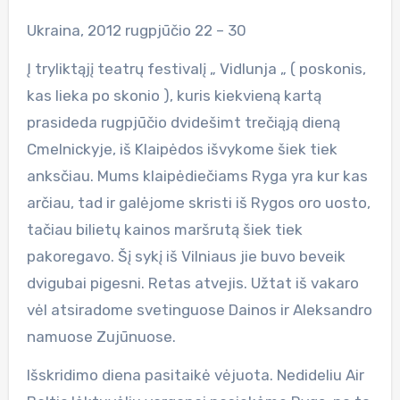
Ukraina, 2012 rugpjūčio 22 – 30
Į tryliktąjį teatrų festivalį „ Vidlunja „ ( poskonis,
kas lieka po skonio ), kuris kiekvieną kartą
prasideda rugpjūčio dvidešimt trečiąją dieną
Cmelnickyje, iš Klaipėdos išvykome šiek tiek
anksčiau. Mums klaipėdiečiams Ryga yra kur kas
arčiau, tad ir galėjome skristi iš Rygos oro uosto,
tačiau bilietų kainos maršrutą šiek tiek
pakoregavo. Šį sykį iš Vilniaus jie buvo beveik
dvigubai pigesni. Retas atvejis. Užtat iš vakaro
vėl atsiradome svetinguose Dainos ir Aleksandro
namuose Zujūnuose.
Išskridimo diena pasitaikė vėjuota. Nedideliu Air