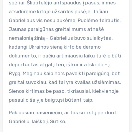
spėriai. Šlioptelėjo antspaudus į pasus, ir mes
atsidūrėme kitoje užkardos pusėje. Tačiau
Gabrieliaus vis nesulaukėme. Puolėme teirautis.
Jaunas pareigūnas greitai mums atnešė
nemalonią žinią – Gabrielius buvo sulaikytas ,
kadangi Ukrainos sieną kirto be deramo
dokumento, ir pačiu artimiausiu laiku turėjo būti
deportuotas atgal į ten, iš kur ir atskrido – į
Rygą. Mėginau kaip nors paveikti pareigūną, bet
greitai suvokiau, kad tai yra kvailas užsiėmimas.
Sienos kirtimas be paso, tikriausiai, kiekvienoje
pasaulio šalyje baigtųsi būtent taip.
Paklausiau pasieniečio, ar tas sutiktų perduoti
Gabrieliui laiškelį. Sutiko.