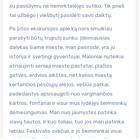
su pasiūlymu nė nemirktelėjęs sutiko. Tik prieš
tai užbėgo į viešbutį pasidėti savo daiktų.
Po šitos ekskursijos apie ką nors smulkiau
parašyti būtų truputį sunku. Įdomiausias
dalykas šiame mieste, man pasirodė, yra jo
istorija ir svetingi gyventojai. Maloniai nuteikia
atnaujinti senieji miesto pastatai, plačios
gatvės, erdvios aikštės, net kelios miestą
kertančios pėsčiųjų alėjos, vešlūs parkai,
padedantys apsisaugoti nuo varginančios
kaitros, fontanai ir visur mus lydėjęs šeimininkų
dėmesingumas. Man nuo jaunystės patinka
slavų tautos. Ir kuo toliau, tuo jos man patinka
labiau. Festivalio svečiai, ir jo šeimininkai visai