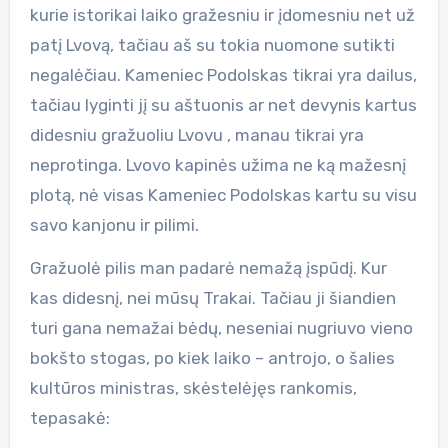
kurie istorikai laiko gražesniu ir įdomesniu net už
patį Lvovą, tačiau aš su tokia nuomone sutikti
negalėčiau. Kameniec Podolskas tikrai yra dailus,
tačiau lyginti jį su aštuonis ar net devynis kartus
didesniu gražuoliu Lvovu , manau tikrai yra
neprotinga. Lvovo kapinės užima ne ką mažesnį
plotą, nė visas Kameniec Podolskas kartu su visu
savo kanjonu ir pilimi.
Gražuolė pilis man padarė nemažą įspūdį. Kur
kas didesnį, nei mūsų Trakai. Tačiau ji šiandien
turi gana nemažai bėdų, neseniai nugriuvo vieno
bokšto stogas, po kiek laiko – antrojo, o šalies
kultūros ministras, skėstelėjęs rankomis,
tepasakė: