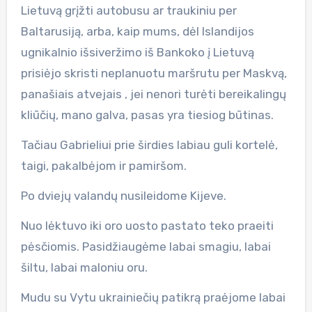
Lietuvą grįžti autobusu ar traukiniu per
Baltarusiją, arba, kaip mums, dėl Islandijos
ugnikalnio išsiveržimo iš Bankoko į Lietuvą
prisiėjo skristi neplanuotu maršrutu per Maskvą,
panašiais atvejais , jei nenori turėti bereikalingų
kliūčių, mano galva, pasas yra tiesiog būtinas.
Tačiau Gabrieliui prie širdies labiau guli kortelė,
taigi, pakalbėjom ir pamiršom.
Po dviejų valandų nusileidome Kijeve.
Nuo lėktuvo iki oro uosto pastato teko praeiti
pėsčiomis. Pasidžiaugėme labai smagiu, labai
šiltu, labai maloniu oru.
Mudu su Vytu ukrainiečių patikrą praėjome labai