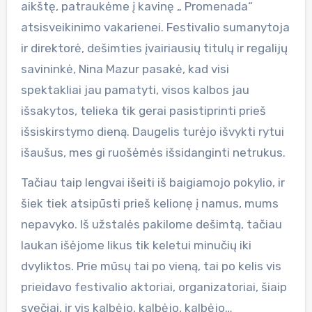
aikštę, patraukėme į kavinę „ Promenada“
atsisveikinimo vakarienei. Festivalio sumanytoja
ir direktorė, dešimties įvairiausių titulų ir regalijų
savininkė, Nina Mazur pasakė, kad visi
spektakliai jau pamatyti, visos kalbos jau
išsakytos, telieka tik gerai pasistiprinti prieš
išsiskirstymo dieną. Daugelis turėjo išvykti rytui
išaušus, mes gi ruošėmės išsidanginti netrukus.
Tačiau taip lengvai išeiti iš baigiamojo pokylio, ir
šiek tiek atsipūsti prieš kelionę į namus, mums
nepavyko. Iš užstalės pakilome dešimtą, tačiau
laukan išėjome likus tik keletui minučių iki
dvyliktos. Prie mūsų tai po vieną, tai po kelis vis
prieidavo festivalio aktoriai, organizatoriai, šiaip
svečiai, ir vis kalbėjo, kalbėjo, kalbėjo…