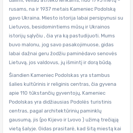
rusams, na ir 1937 metais Kameniec Podolską
gavo Ukraina. Miesto istorija labai persipynusi su
Lietuvos, besidomintiems mūsų ir Ukrainos
istorijų sąlyčiu , čia yra ką pastudijuoti. Mums
buvo malonu, jog savo pasakojimuose, gidas
labai dažnai geru žodžiu paminėdavo senovės
Lietuvą, jos valdovus, jų išmintį ir dorą būdą.
Šiandien Kameniec Podolskas yra stambus
šalies kultūrinis ir religinis centras, čia gyvena
apie 110 tūkstančių gyventojų, Kameniec
Podolskas yra didžiausias Podolės turistinis
centras, pagal architektūrinių paminklų
gausumą, jis (po Kijevo ir Lvovo ) užimą trečiąją
vietą šalyje. Gidas prasitarė, kad šitą miestą kai