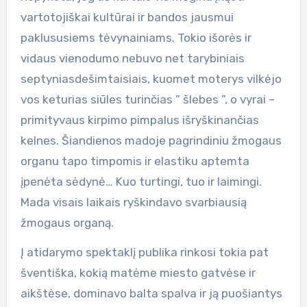
vartotojiškai kultūrai ir bandos jausmui
paklususiems tėvynainiams. Tokio išorės ir
vidaus vienodumo nebuvo net tarybiniais
septyniasdešimtaisiais, kuomet moterys vilkėjo
vos keturias siūles turinčias ” šlebes ”, o vyrai –
primityvaus kirpimo pimpalus išryškinančias
kelnes. Šiandienos madoje pagrindiniu žmogaus
organu tapo timpomis ir elastiku aptemta
įpenėta sėdynė… Kuo turtingi, tuo ir laimingi.
Mada visais laikais ryškindavo svarbiausią
žmogaus organą.
Į atidarymo spektaklį publika rinkosi tokia pat
šventiška, kokią matėme miesto gatvėse ir
aikštėse, dominavo balta spalva ir ją puošiantys