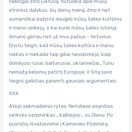
neblogai žino Lietuvą, nutuokia apie mūsų
etninius dalykus, šių dienų meną, žino ir net
asmeniškai pažįsta daugelį mūsų šalies kultūros
ir meno veikėjų, o kai kurie mūsų šalies istoriją
išmano geriau net už mus pačius – lietuvius.
Drįstu teigti, kad mūsų šalies kultūra ir menu,
niekas ir niekada taip giliai nesidomėjo, kaip
domėjosi rusai, baltarusiai, ukrainiečiai…Turiu
nemažą kelionių patirtį Europoje, ir šitą savo
teiginį galėčiau paremti gausiais argumentais.
XXX
Atėjo sekmadienio rytas. Netoliese esančios
cerkvės varpininkas „ kalbėjosi „ su Dievu. Po
pusryčių išvažiavome į Kameniec Podolską.