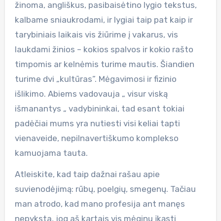
žinoma, angliškus, pasibaisėtino lygio tekstus,
kalbame sniaukrodami, ir lygiai taip pat kaip ir
tarybiniais laikais vis žiūrime į vakarus, vis
laukdami žinios – kokios spalvos ir kokio rašto
timpomis ar kelnėmis turime mautis. Šiandien
turime dvi „kultūras”. Mėgavimosi ir fizinio
išlikimo. Abiems vadovauja „ visur viską
išmanantys „ vadybininkai, tad esant tokiai
padėčiai mums yra nutiesti visi keliai tapti
vienaveide, nepilnavertiškumo komplekso
kamuojama tauta.
Atleiskite, kad taip dažnai rašau apie
suvienodėjimą: rūbų, poelgių, smegenų. Tačiau
man atrodo, kad mano profesija ant manęs
nepyksta, jog aš kartais vis mėginu įkąsti