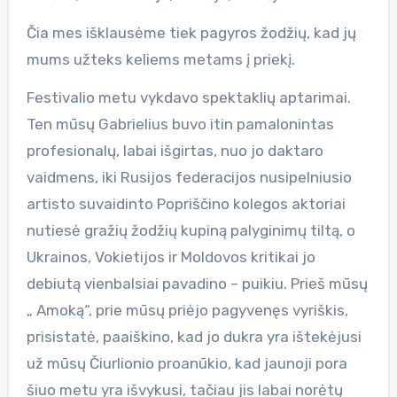
Čia mes išklausėme tiek pagyros žodžių, kad jų
mums užteks keliems metams į priekį.
Festivalio metu vykdavo spektaklių aptarimai.
Ten mūsų Gabrielius buvo itin pamalonintas
profesionalų, labai išgirtas, nuo jo daktaro
vaidmens, iki Rusijos federacijos nusipelniusio
artisto suvaidinto Popriščino kolegos aktoriai
nutiesė gražių žodžių kupiną palyginimų tiltą, o
Ukrainos, Vokietijos ir Moldovos kritikai jo
debiutą vienbalsiai pavadino – puikiu. Prieš mūsų
„ Amoką“, prie mūsų priėjo pagyvenęs vyriškis,
prisistatė, paaiškino, kad jo dukra yra ištekėjusi
už mūsų Čiurlionio proanūkio, kad jaunoji pora
šiuo metu yra išvykusi, tačiau jis labai norėtų