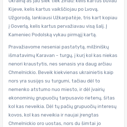
Ukrainą aš jau šiek tiek žinau: kelis kartus buvau
Kijeve, kelis kartus vaikščiojau po Lvovą,
Užgorodą, lankiausi Užkarpatėje, tris kart kopiau
į Goverlą, kelis kartus pervažiavau visą šalį. Į
Kameniec Podolską vykau pirmąjį kartą.
Pravažiavome neseniai pastatytą, milžiniškų
išmatavimų Karavan – turgų, į kurį kol kas niekas
nenori kraustytis, nes senasis yra daug arčiau
Chmelnickio. Beveik kiekvienas ukrainietis kaip
nors yra susijęs su turgumi, tačiau dėl to
nemenko atstumo nuo miesto, ir dėl įvairių
ekonominių grupuočių tarpusavio rietenų, šitas
kol kas neveikia. Dėl tų pačių grupuočių interesų
kovos, kol kas neveikia ir naujai įrengtas
Chmelnickio oro uostas, nors du šimtai jo