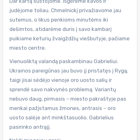
Dar kartą sustojome. Išgėrėme kavos ir
judėjome toliau. Chmelnickį privažiavome jau
sutemus, o likus penkioms minutėms iki
dešimtos, atidarėme duris į savo kambarį
puikiame keturių žvaigždžių viešbutyje, pačiame
miesto centre.
Vienuoliktą valandą paskambinau Gabrieliui.
Ukrainos pareigūnas jau buvo jį pristatęs į Rygą,
taigi jisai sėdėjo vienoje oro uosto salių ir
sprendė savo nakvynės problemą. Variantų
nebuvo daug, pirmasis – miesto pakraštyje pas
menkai pažįstamus žmones, antrasis – oro
uosto salėje ant minkštasuolio. Gabrielius
pasirinko antrąjį.