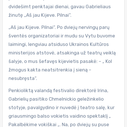
dvidešimt penktajai dienai, gavau Gabrieliaus
žinutę „Aš jau Kijeve. Pilnai“.
„Aš jau Kijeve. Pilnai“. Po dviejų nervingų parų
šventės organizatoriai ir mudu su Vytu buvome
laimingi, lengviau atsiduso Ukrainos Kultūros
ministerijos atstovė, atsakinga už teatrų veiklą
šalyje, o mus šefavęs kijevietis pasakė: – „ Kol
žmogus kakta neatsitrenkia į sieną –
nesubręsta“.
Penkioliktą valandą festivalio direktorė Irina,
Gabrielių pasitiko Chmelnickio geležinkelio
stotyje, pavalgydino ir nuvedė į teatro salę, kur
griausmingo balso vokietis vaidino spektaklį „
Pakalbėkime vokiškai „. Na, po dviejų su puse