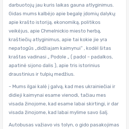
darbuotojų jau kuris laikas gauna atlyginimus.
Gidas mums kalbėjo apie begalę įdomių dalykų:
apie krašto istoriją, ekonomiką, politikos
veikėjus, apie Chmelnickio miesto herbą,
kraštiečių atlyginimus, apie tai kokie jie yra
nepatogūs „didžiajam kaimynui“ , kodėl šitas
kraštas vadinasi „ Podole „ ( padol – padalkos,
apatinė sijono dalis ), apie tris istorinius
draustinius ir tulpių medžius.
– Mums ilgai kalė į galvą, kad mes ukrainiečiai ir
didieji kaimynai esame vienodi, tačiau mes
visada žinojome, kad esame labai skirtingi, ir dar
visada žinojome, kad labai mylime savo šalį.
Autobusas važiavo vis tolyn, o gido pasakojimas