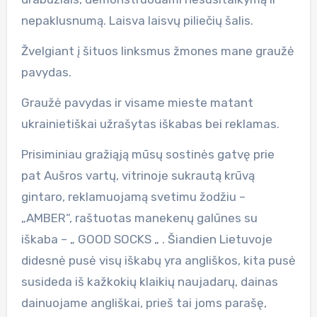
nepaklusnumą. Laisva laisvų piliečių šalis.
Žvelgiant į šituos linksmus žmones mane graužė
pavydas.
Graužė pavydas ir visame mieste matant
ukrainietiškai užrašytas iškabas bei reklamas.
Prisiminiau gražiąją mūsų sostinės gatvę prie
pat Aušros vartų, vitrinoje sukrautą krūvą
gintaro, reklamuojamą svetimu žodžiu –
„AMBER“, raštuotas manekenų galūnes su
iškaba – „ GOOD SOCKS „ . Šiandien Lietuvoje
didesnė pusė visų iškabų yra angliškos, kita pusė
susideda iš kažkokių klaikių naujadarų, dainas
dainuojame angliškai, prieš tai joms parašę,