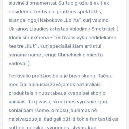
siuvinėti ornamentai. Su tuo grožiu šiek tiek
nesiderino festivalio pradžios spektaklis,
skandalingoji Nabokovo „Lolita“, kurį vaidino
Ukrainos Liaudies artistas Volodimir Smotritiel. (
Įdomi smulkmena – festivalis vyko nedideliame
teatre „Kut“ , kurį specialiai šiam artistui,
sename name įrengė Chmelnickio miesto
vadovai ).
Festivalio pradžios baliuje buvo skanu. Tačiau
mes čia labiausiai žavėjomės natūraliais
produktais ir nuostabaus kvapo bei skonio
vaisiais. Tokį vaisių skonį mes vyresnieji jau
seniai pamiršome, o mūsų jaunimas nė
neįsivaizduoja, kad gali būti šitokie fantastiškai
sultingi persikai, vynuogės, slyvos, kad