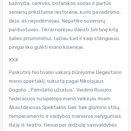
bažnyčia, cerkvės, botanikos sodas ir pietūs
senienų prikištame restorane, kurio pavadinimo,
deja, aš neįsidėmėjau. Nepatiko suvenyrų
parduotuvės. Tikrai norėjau išleisti šimtinę kitą
šalies prisiminimui, tačiau kad ir kaip stengiausi,
pinigai liko gulėti mano kišenėje.
XXX
Paskutinį festivalio vakarą žiūrėjome Degestano
mono spektaklį, sukurtą pagal Nikolajaus
Gogolio „ Pamišėlio užrašus“. Vaidino Rusijos
federacijos nusipelnęs meno veikėjas Imam
Akautdinovas.Spektaklis šiek tiek glumino stilių,
temperamento ir vaidybos manieros nelygumais.
Išėję iš teatro, tiesiai per didžiulę savivaldybės