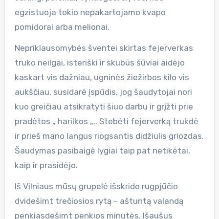
egzistuoja tokio nepakartojamo kvapo
pomidorai arba melionai.
Nepriklausomybės šventei skirtas fejerverkas
truko neilgai, isteriški ir skubūs šūviai aidėjo
kaskart vis dažniau, ugninės žiežirbos kilo vis
aukščiau, susidarė įspūdis, jog šaudytojai nori
kuo greičiau atsikratyti šiuo darbu ir grįžti prie
pradėtos „ harilkos „.. Stebėti fejerverką trukdė
ir prieš mano langus riogsantis didžiulis griozdas.
Šaudymas pasibaigė lygiai taip pat netikėtai,
kaip ir prasidėjo.
Iš Vilniaus mūsų grupelė išskrido rugpjūčio
dvidešimt trečiosios rytą – aštuntą valandą
penkiasdešimt penkios minutės. Išaušus