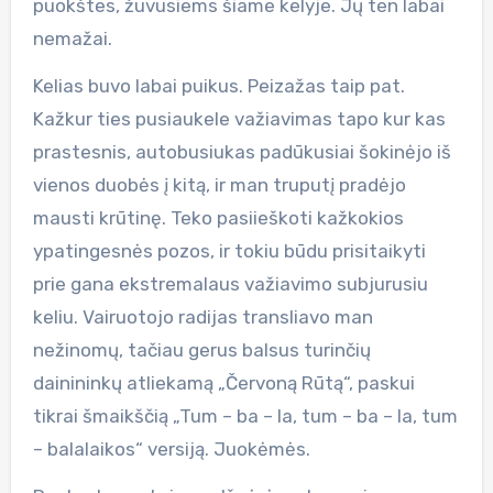
puokštes, žuvusiems šiame kelyje. Jų ten labai
nemažai.
Kelias buvo labai puikus. Peizažas taip pat.
Kažkur ties pusiaukele važiavimas tapo kur kas
prastesnis, autobusiukas padūkusiai šokinėjo iš
vienos duobės į kitą, ir man truputį pradėjo
mausti krūtinę. Teko pasiieškoti kažkokios
ypatingesnės pozos, ir tokiu būdu prisitaikyti
prie gana ekstremalaus važiavimo subjurusiu
keliu. Vairuotojo radijas transliavo man
nežinomų, tačiau gerus balsus turinčių
dainininkų atliekamą „Červoną Rūtą“, paskui
tikrai šmaikščią „Tum – ba – la, tum – ba – la, tum
– balalaikos“ versiją. Juokėmės.