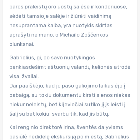
paros praleistų oro uostų salėse ir koridoriuose,
sėdėti tamsioje salėje ir žiūrėti vaidinimą
nesuprantama kalba, yra nuotykis skirtas
aprašyti ne mano, o Michailo Zoščenkos
plunksnai.
Gabrielius, gi, po savo nuotykingos
penkiasdešimt aštuonių valandų kelionės atrodė
visai žvaliai.
Dar paaiškėjo, kad jo paso galiojimo laikas ėjo į
pabaigą, su tokiu dokumentu kirsti sienos niekas
niekur neleistų, bet kijeviečiai sutiko jį įsileisti į
šalį su bet kokiu, svarbu tik, kad jis būtų.
Kai renginio direktorė Irina, šventės dalyviams
pasiūlė nedidelę ekskursiją po miestą, Gabrielius