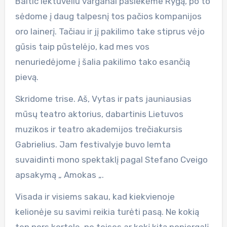
Baltic lėktuvėliu varganai pasiekėme Rygą, po to
sėdome į daug talpesnį tos pačios kompanijos
oro lainerį. Tačiau ir jį pakilimo take stiprus vėjo
gūsis taip pūstelėjo, kad mes vos
nenuriedėjome į šalia pakilimo tako esančią
pievą.
Skridome trise. Aš, Vytas ir pats jauniausias
mūsų teatro aktorius, dabartinis Lietuvos
muzikos ir teatro akademijos trečiakursis
Gabrielius. Jam festivalyje buvo lemta
suvaidinti mono spektaklį pagal Stefano Cveigo
apsakymą „ Amokas „.
Visada ir visiems sakau, kad kiekvienoje
kelionėje su savimi reikia turėti pasą. Ne kokią
ten nors kortelę, ne teises ar kokį kitą popiergalį,