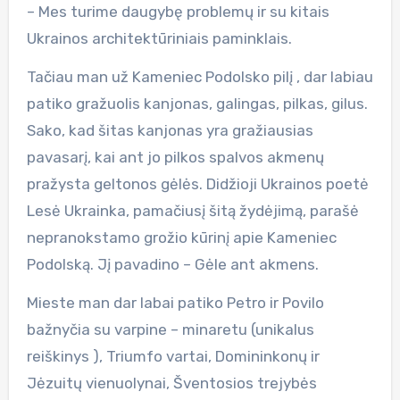
– Mes turime daugybę problemų ir su kitais
Ukrainos architektūriniais paminklais.
Tačiau man už Kameniec Podolsko pilį , dar labiau
patiko gražuolis kanjonas, galingas, pilkas, gilus.
Sako, kad šitas kanjonas yra gražiausias
pavasarį, kai ant jo pilkos spalvos akmenų
pražysta geltonos gėlės. Didžioji Ukrainos poetė
Lesė Ukrainka, pamačiusį šitą žydėjimą, parašė
nepranokstamo grožio kūrinį apie Kameniec
Podolską. Jį pavadino – Gėle ant akmens.
Mieste man dar labai patiko Petro ir Povilo
bažnyčia su varpine – minaretu (unikalus
reiškinys ), Triumfo vartai, Domininkonų ir
Jėzuitų vienuolynai, Šventosios trejybės