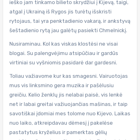
ieško jam tinkamo bilieto skrydžiui į Kijevą, taigi,
atgal į Ukrainą iš Rygos jis turėtų išskristi
rytojaus, tai yra penktadienio vakarą, ir ankstyvą
šeštadienio rytą jau galėtų pasiekti Chmelnickį.
Nusiraminau. Kol kas viskas klostėsi ne visai
blogai. Su palengvėjimu atsipūčiau ir gardūs
virtiniai su vyšniomis pasidarė dar gardesni.
Toliau važiavome kur kas smagesni. Vairuotojas
mus vis linksmino gera muzika ir pašėlusiu
greičiu. Kelio ženklų jis nelabai paisė, vis lenkė
net ir labai greitai važiuojančias mašinas, ir taip
savotiškai įdomiai mes tolome nuo Kijevo. Laikas
nuo laiko, atkreipdavau dėmesį į pakelėse
pastatytus kryželius ir pamerktas gėlių