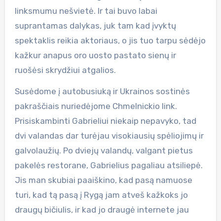
linksmumu nešvietė. Ir tai buvo labai
suprantamas dalykas, juk tam kad įvyktų
spektaklis reikia aktoriaus, o jis tuo tarpu sėdėjo
kažkur anapus oro uosto pastato sienų ir
ruošėsi skrydžiui atgalios.
Susėdome į autobusiuką ir Ukrainos sostinės
pakraščiais nuriedėjome Chmelnickio link.
Prisiskambinti Gabrieliui niekaip nepavyko, tad
dvi valandas dar turėjau visokiausių spėliojimų ir
galvolaužių. Po dviejų valandų, valgant pietus
pakelės restorane, Gabrielius pagaliau atsiliepė.
Jis man skubiai paaiškino, kad pasą namuose
turi, kad tą pasą į Rygą jam atveš kažkoks jo
draugų bičiulis, ir kad jo draugė internete jau