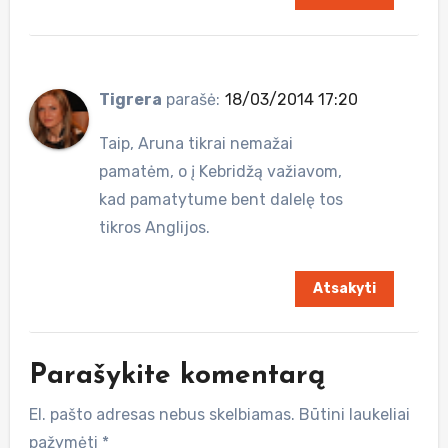
Tigrera
parašė:
18/03/2014 17:20
Taip, Aruna tikrai nemažai
pamatėm, o į Kebridžą važiavom,
kad pamatytume bent dalelę tos
tikros Anglijos.
Atsakyti
Parašykite komentarą
El. pašto adresas nebus skelbiamas.
Būtini laukeliai
pažymėti
*