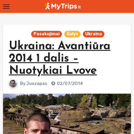
Skip
to
content
Pasakojimai
Šalys
Ukraina
Ukraina: Avantiūra
2014 1 dalis –
Nuotykiai Lvove
By
Juozapas
02/07/2014