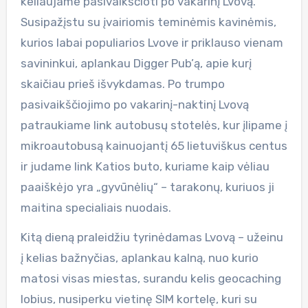
keliaujame pasivaikščioti po vakarinį Lvovą.
Susipažįstu su įvairiomis teminėmis kavinėmis,
kurios labai populiarios Lvove ir priklauso vienam
savininkui, aplankau Digger Pub’ą, apie kurį
skaičiau prieš išvykdamas. Po trumpo
pasivaikščiojimo po vakarinį-naktinį Lvovą
patraukiame link autobusų stotelės, kur įlipame į
mikroautobusą kainuojantį 65 lietuviškus centus
ir judame link Katios buto, kuriame kaip vėliau
paaiškėjo yra „gyvūnėlių“ – tarakonų, kuriuos ji
maitina specialiais nuodais.
Kitą dieną praleidžiu tyrinėdamas Lvovą – užeinu
į kelias bažnyčias, aplankau kalną, nuo kurio
matosi visas miestas, surandu kelis geocaching
lobius, nusiperku vietinę SIM kortelę, kuri su