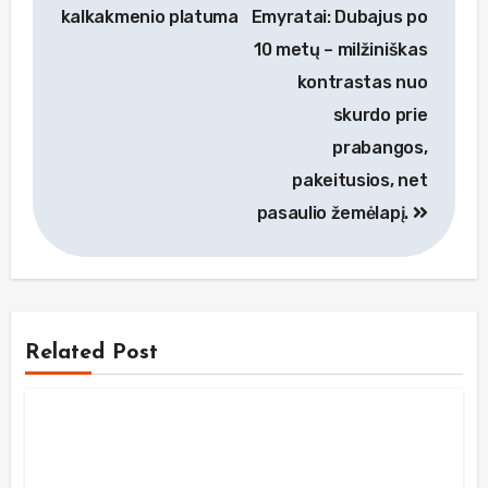
tarp
kalkakmenio platuma
Emyratai: Dubajus po
įrašų
10 metų – milžiniškas
kontrastas nuo
skurdo prie
prabangos,
pakeitusios, net
pasaulio žemėlapį.
Related Post