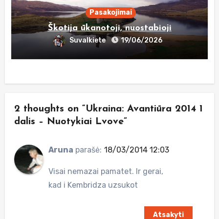
Pasakojimai
Škotija ūkanotoji, nuostabioji
Suvalkiete
19/06/2026
2 thoughts on “Ukraina: Avantiūra 2014 1
dalis – Nuotykiai Lvove”
Aruna
parašė:
18/03/2014 12:03
Visai nemazai pamatet. Ir gerai,
kad i Kembridza uzsukot
Atsakyti