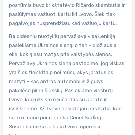
postūmis buvo krikštatėvio Ričardo skambutis ir
pasiūlymas važiuoti kartu iki Lvovo. Šiek tiek
pagalvojęs nusprendžiau, kad važiuoju kartu.
Be didesnių nuotykių pervažiavę visą Lenkiją
pasiekiame Ukrainos sieną, o ten – didžiausia
eilė, kokią esu matęs prie valstybės sienos.
Pervažiavę Ukrainos sieną pastebime, jog viskas
yra šiek tiek kitaip nei mūsų akys įpratusios
matyti – kas antras automobilis žigulys,
pakelėse pilna šiukšlių. Pasiekiame viešbutį
Lvove, kurį užsisakė Ričardas su Jūrate ir
išsiskiriame. Aš Lvove apsistojau pas Katią, kuri
sutiko mane priimti dėka CouchSurfing.
Susitinkame su ja šalia Lvovo operos ir