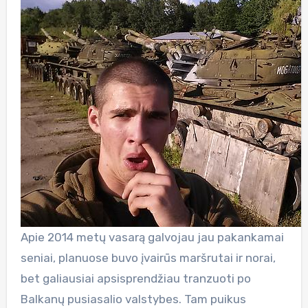
Apie 2014 metų vasarą galvojau jau pakankamai
seniai, planuose buvo įvairūs maršrutai ir norai,
bet galiausiai apsisprendžiau tranzuoti po
Balkanų pusiasalio valstybes. Tam puikus