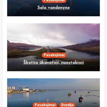
Pasakojimai
Sala vandenyne
Pasakojimai
Škotija ūkanotoji, nuostabioji
Pasakojimai
Švedija