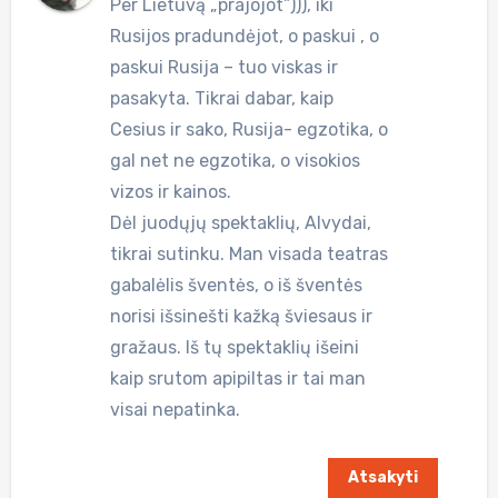
Per Lietuvą „prajojot”))), iki
Rusijos pradundėjot, o paskui , o
paskui Rusija – tuo viskas ir
pasakyta. Tikrai dabar, kaip
Cesius ir sako, Rusija- egzotika, o
gal net ne egzotika, o visokios
vizos ir kainos.
Dėl juodųjų spektaklių, Alvydai,
tikrai sutinku. Man visada teatras
gabalėlis šventės, o iš šventės
norisi išsinešti kažką šviesaus ir
gražaus. Iš tų spektaklių išeini
kaip srutom apipiltas ir tai man
visai nepatinka.
Atsakyti