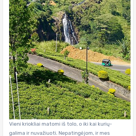
Vieni kriokliai matomi iš tolo, o iki kai kurių-
galima ir nuvažiuoti. Nepatingėjom, ir mes