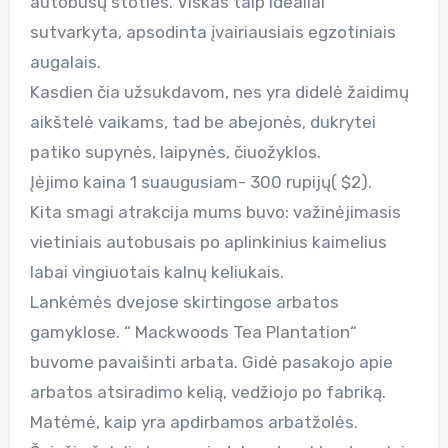
autobusų stoties. Viskas taip idealiai
sutvarkyta, apsodinta įvairiausiais egzotiniais
augalais.
Kasdien čia užsukdavom, nes yra didelė žaidimų
aikštelė vaikams, tad be abejonės, dukrytei
patiko supynės, laipynės, čiuožyklos.
Įėjimo kaina 1 suaugusiam- 300 rupijų( $2).
Kita smagi atrakcija mums buvo: važinėjimasis
vietiniais autobusais po aplinkinius kaimelius
labai vingiuotais kalnų keliukais.
Lankėmės dvejose skirtingose arbatos
gamyklose. “ Mackwoods Tea Plantation“
buvome pavaišinti arbata. Gidė pasakojo apie
arbatos atsiradimo kelią, vedžiojo po fabriką.
Matėmė, kaip yra apdirbamos arbatžolės.