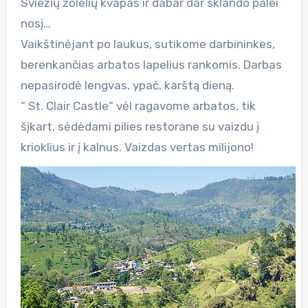
Šviežių žolelių kvapas ir dabar dar sklando palei
nosį…
Vaikštinėjant po laukus, sutikome darbininkes,
berenkančias arbatos lapelius rankomis. Darbas
nepasirodė lengvas, ypač, karštą dieną.
“ St. Clair Castle“ vėl ragavome arbatos, tik
šįkart, sėdėdami pilies restorane su vaizdu į
krioklius ir į kalnus. Vaizdas vertas milijono!