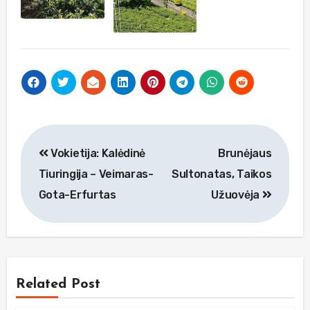
Navigacija
Vokietija: Kalėdinė
Brunėjaus
tarp
Tiuringija – Veimaras-
Sultonatas, Taikos
įrašų
Gota-Erfurtas
Užuovėja
Related Post