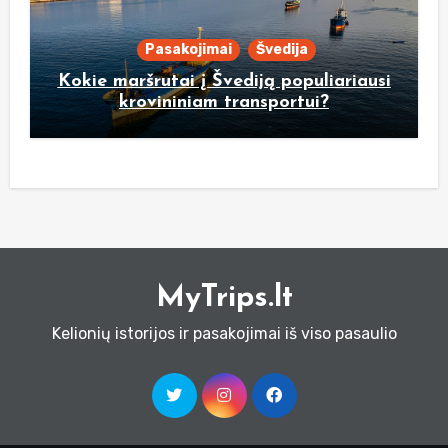
Pasakojimai
Švedija
Kokie maršrutai į Švediją populiariausi
krovininiam transportui?
MyTrips.lt
Kelionių istorijos ir pasakojimai iš viso pasaulio