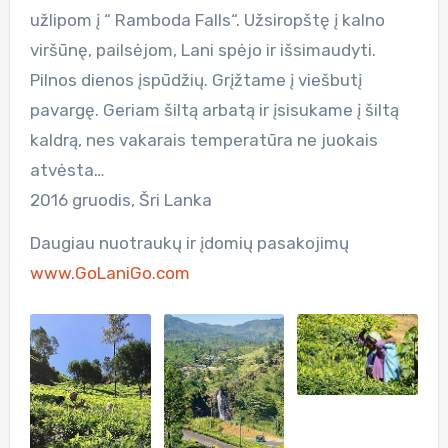
užlipom į “ Ramboda Falls“. Užsiropštę į kalno
viršūnę, pailsėjom, Lani spėjo ir išsimaudyti.
Pilnos dienos įspūdžių. Grįžtame į viešbutį
pavargę. Geriam šiltą arbatą ir įsisukame į šiltą
kaldrą, nes vakarais temperatūra ne juokais
atvėsta…
2016 gruodis, Šri Lanka
Daugiau nuotraukų ir įdomių pasakojimų
www.GoLaniGo.com