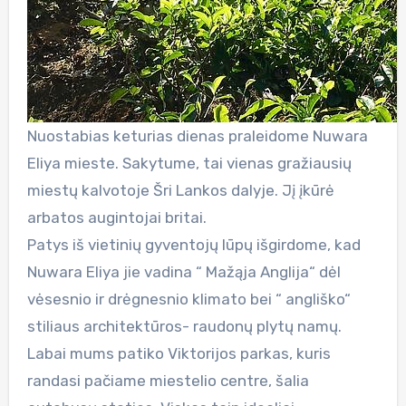
Nuostabias keturias dienas praleidome Nuwara
Eliya mieste. Sakytume, tai vienas gražiausių
miestų kalvotoje Šri Lankos dalyje. Jį įkūrė
arbatos augintojai britai.
Patys iš vietinių gyventojų lūpų išgirdome, kad
Nuwara Eliya jie vadina “ Mažąja Anglija“ dėl
vėsesnio ir drėgnesnio klimato bei “ angliško“
stiliaus architektūros- raudonų plytų namų.
Labai mums patiko Viktorijos parkas, kuris
randasi pačiame miestelio centre, šalia