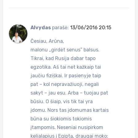
Alvydas
parašė:
13/06/2016 20:15
Česiau, Arūna,
malonu „girdėt senus” balsus.
Tikrai, kad Rusija dabar tapo
egzotika. Aš tai net kažkaip tai
jaučiu fiziškai. Ir pasienyje taip
pat – kol nepravažiuoji, negali
sakyt – jau esu. Arba – tuojau pat
būsiu. O šiaip, vis tik tai yra
įdomu. Nors tas įdomumas kartais
būna su šiokiomis tokiomis
įtampomis. Neseniai nusipirkom
kelialapius į Egiptą, draugai moko: