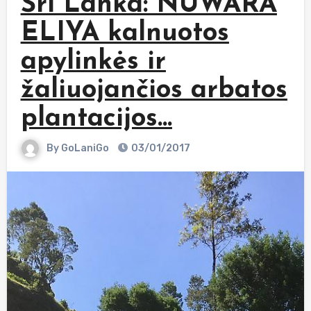
Šri Lanka: NUWARA
ELIYA kalnuotos
apylinkės ir
žaliuojančios arbatos
plantacijos…
By
GoLaniGo
03/01/2017