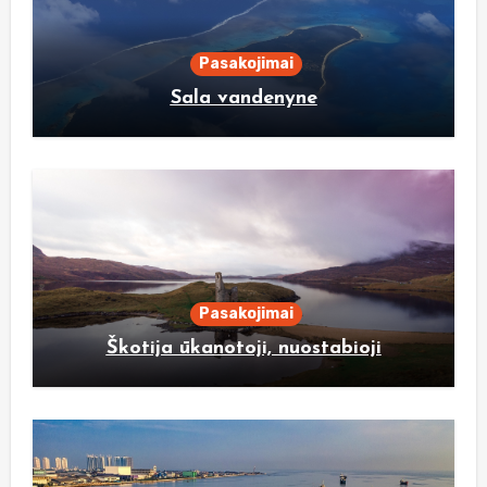
Pasakojimai
Sala vandenyne
Pasakojimai
Škotija ūkanotoji, nuostabioji