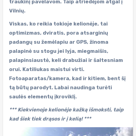
traukinį pavėlavom. Taip atriedėjom atgal į
Vilnių.
Viskas, ko reikia tokioje kelionėje, tai
optimizmas, dviratis, pora atsarginių
padangų su žemėlapiu ar GPS, žinoma
palapinė su stogu jei lyja, miegmaišis,
palapinsiaustė, keli drabužiai ir šaltesniam
orui. Katiliukas maistui virti.
Fotoaparatas/kamera, kad ir kitiem, bent šį
tą būtų parodyt. Labai naudinga turėti
saulės elementų įkroviklį.
*** Kiekvienoje kelionėje kažką išmoksti, taip
kad šiek tiek drąsos ir į kelią! ***