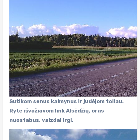
Sutikom senus kaimynus ir judėjom toliau.
Ryte išvažiavom link Alsėdžių, oras
nuostabus, vaizdai irgi.