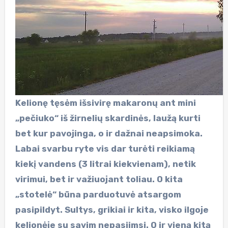
Kelionę tęsėm išsivirę makaronų ant mini
„pečiuko“ iš žirnelių skardinės, laužą kurti
bet kur pavojinga, o ir dažnai neapsimoka.
Labai svarbu ryte vis dar turėti reikiamą
kiekį vandens (3 litrai kiekvienam), netik
virimui, bet ir važiuojant toliau. O kita
„stotelė“ būna parduotuvė atsargom
pasipildyt. Sultys, grikiai ir kita, visko ilgoje
kelionėje su savim nepasiimsi. O ir vieną kitą