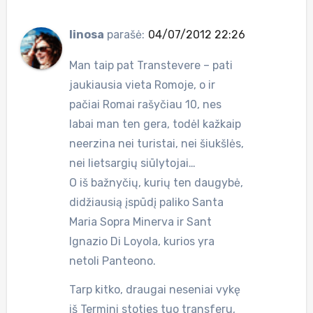
linosa
parašė:
04/07/2012 22:26
Man taip pat Transtevere – pati
jaukiausia vieta Romoje, o ir
pačiai Romai rašyčiau 10, nes
labai man ten gera, todėl kažkaip
neerzina nei turistai, nei šiukšlės,
nei lietsargių siūlytojai…
O iš bažnyčių, kurių ten daugybė,
didžiausią įspūdį paliko Santa
Maria Sopra Minerva ir Sant
Ignazio Di Loyola, kurios yra
netoli Panteono.
Tarp kitko, draugai neseniai vykę
iš Termini stoties tuo transferu,