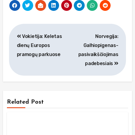
Navigacija
Vokietija: Keletas
Norvegija:
tarp
dienų Europos
Galhiopigenas-
įrašų
pramogų parkuose
pasivaikščiojimas
padebesiais
Related Post