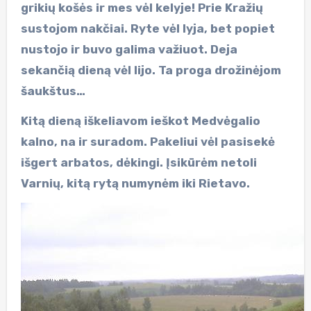
grikių košės ir mes vėl kelyje! Prie Kražių
sustojom nakčiai. Ryte vėl lyja, bet popiet
nustojo ir buvo galima važiuot. Deja
sekančią dieną vėl lijo. Ta proga drožinėjom
šaukštus…
Kitą dieną iškeliavom ieškot Medvėgalio
kalno, na ir suradom. Pakeliui vėl pasisekė
išgert arbatos, dėkingi. Įsikūrėm netoli
Varnių, kitą rytą numynėm iki Rietavo.