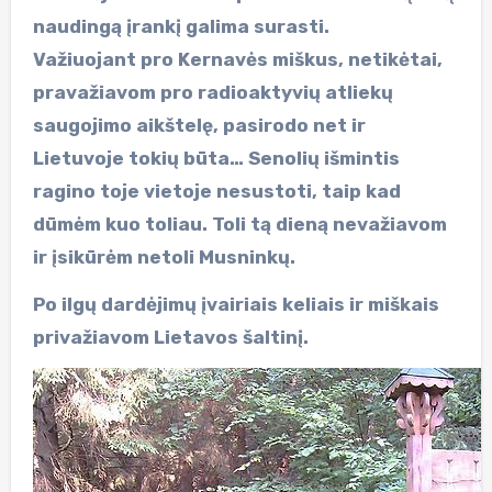
naudingą įrankį galima surasti.
Važiuojant pro Kernavės miškus, netikėtai,
pravažiavom pro radioaktyvių atliekų
saugojimo aikštelę, pasirodo net ir
Lietuvoje tokių būta… Senolių išmintis
ragino toje vietoje nesustoti, taip kad
dūmėm kuo toliau. Toli tą dieną nevažiavom
ir įsikūrėm netoli Musninkų.
Po ilgų dardėjimų įvairiais keliais ir miškais
privažiavom Lietavos šaltinį.