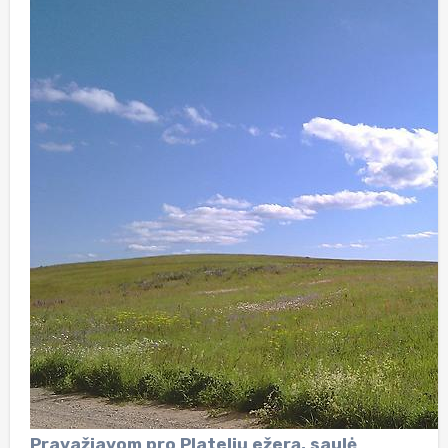
Pravažiavom pro Platelių ežerą, saulė