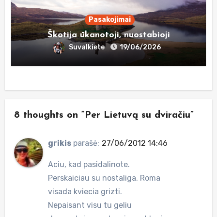
Pasakojimai
Škotija ūkanotoji, nuostabioji
Suvalkiete
19/06/2026
8 thoughts on “Per Lietuvą su dviračiu”
grikis
parašė:
27/06/2012 14:46
Aciu, kad pasidalinote.
Perskaiciau su nostaliga. Roma
visada kviecia grizti.
Nepaisant visu tu geliu