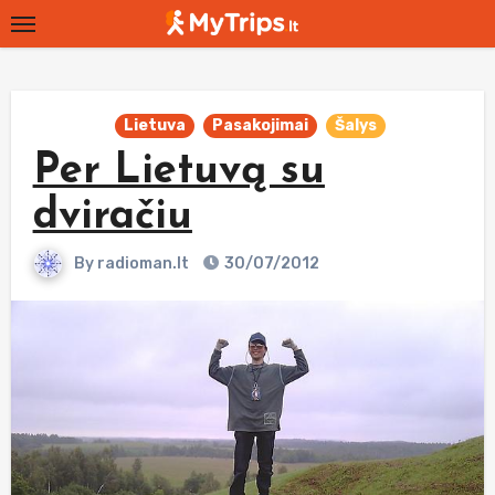
Skip
to
content
Lietuva
Pasakojimai
Šalys
Per Lietuvą su
dviračiu
By
radioman.lt
30/07/2012