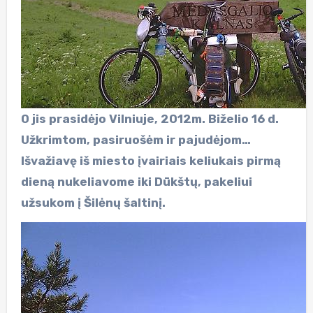
O jis prasidėjo Vilniuje, 2012m. Biželio 16 d.
Užkrimtom, pasiruošėm ir pajudėjom…
Išvažiavę iš miesto įvairiais keliukais pirmą
dieną nukeliavome iki Dūkštų, pakeliui
užsukom į Šilėnų šaltinį.