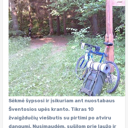
Sėkmė šypsosi ir įsikuriam ant nuostabaus
Šventosios upės kranto. Tikras 10
žvaigždučių viešbutis su pirtimi po atviru
dangumi. Nusimaudėm, sušilom prie laužo ir