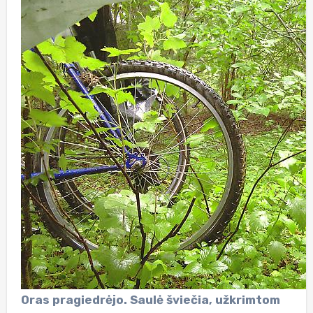
Oras pragiedrėjo. Saulė šviečia, užkrimtom