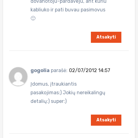
dovanotoju-pardaveju, ant kuriu
kabliuko ir pati buvau pasimovus
🙂
Atsakyti
gogolia
parašė:
02/07/2012 14:57
Įdomus, įtraukiantis
pasakojimas:) Jokių nereikalingų
detalių:) super:)
Atsakyti