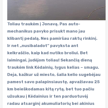
Toliau traukėm į Jonavą. Pas auto-
mechanikus pavyko prisukt mano jau
klibantį pedalą. Nes pamiršau raktų rinkinį.
Ir net „nusibaladot“ pavyksta ant
kelkraščio, kaip kad nutiko broliui. Bet
laimingai, judėjom toliau! Sekančią dieną
traukėm link Kėdainių, lygus kelias – smagu.
Deja, kažkur už miesto, šalia kelio sugebėjau
pamest savo palapinsiaustę, apvažiavau 25
km beieškodamas kitą rytą, bet tuo pačiu
užsukau į Kėdainius ir ten parduotuvėj
radau atsarginį akumuliatorių bei akinius