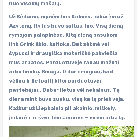
nuo visokių mašalų.
Už Kėdainių mynėm link Kelmės, įsikūrėm už
Ažytėnų. Rytas buvo šaltas, lijo. Visą dieną
rymojom palapinėse. Kitą dieną pasukom
link Grinkiškio, šaltoka. Bet sėkmė vėl
šypsosi ir draugiška moteriškė pakviečia
mus arbatos. Parduotuvėje radau mažutį
arbatinuką. Smagu. O dar smagiau, kad
vėliau ir lietpaltį kitoj parduotuvėj
pastebėjau. Dabar lietus vėl nebaisus. Tą
dieną mint buvo sunku, visą kelią prieš vėją.
Kažkur už Liepkalnio piliakalnio, miškely,
įsikūrėm ir šventėm Jonines – virėm arbatą.