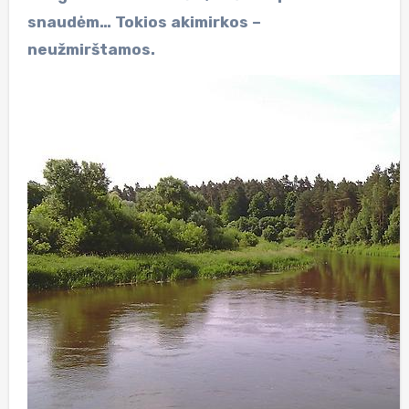
snaudėm… Tokios akimirkos –
neužmirštamos.