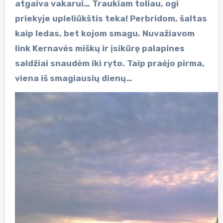
atgaiva vakarui… Traukiam toliau, ogi
priekyje upleliūkštis teka! Perbridom, šaltas
kaip ledas, bet kojom smagu. Nuvažiavom
link Kernavės miškų ir įsikūrę palapines
saldžiai snaudėm iki ryto. Taip praėjo pirma,
viena iš smagiausių dienų…