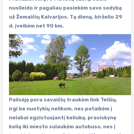
nusileido ir pagaliau pasiekėm savo sodybą
už Žemaičių Kalvarijos. Tą dieną, birželio 29
d. įveikėm net 90 km.
Pailsėję pora savaičių traukėm link Telšių,
irgi be nuotykių nelikom, nes pataikėm į
nelabai egzistuojantį keliuką, prasiskynę
kelią iki miesto sulaukėm autobuso, nes į