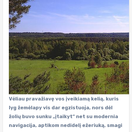
Vėliau pravažiavę vos įveikiamą kelią, kuris
lyg žemėlapy vis dar egzistuoja, nors dėl
žolių buvo sunku „įtaikyt“ net su modernia
navigacija, aptikom nedidelį ežeriuką, smagi