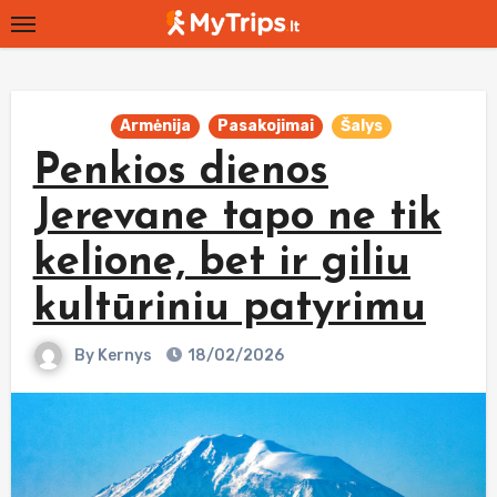
Skip
to
content
Armėnija
Pasakojimai
Šalys
Penkios dienos
Jerevane tapo ne tik
kelione, bet ir giliu
kultūriniu patyrimu
By
Kernys
18/02/2026