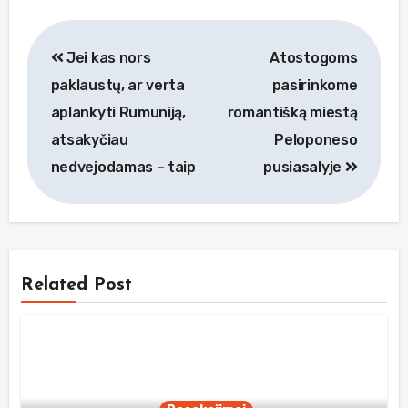
Navigacija
Jei kas nors
Atostogoms
tarp
paklaustų, ar verta
pasirinkome
įrašų
aplankyti Rumuniją,
romantišką miestą
atsakyčiau
Peloponeso
nedvejodamas – taip
pusiasalyje
Related Post