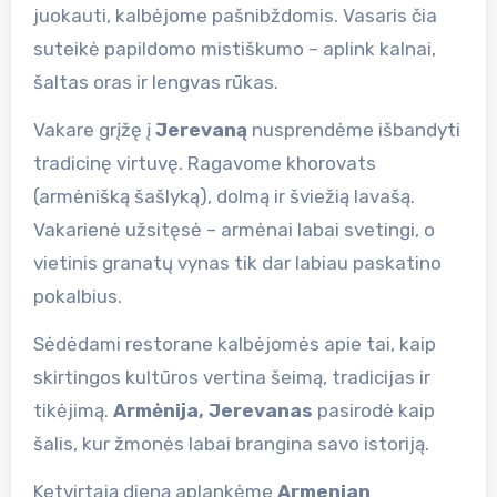
juokauti, kalbėjome pašnibždomis. Vasaris čia
suteikė papildomo mistiškumo – aplink kalnai,
šaltas oras ir lengvas rūkas.
Vakare grįžę į
Jerevaną
nusprendėme išbandyti
tradicinę virtuvę. Ragavome khorovats
(armėnišką šašlyką), dolmą ir šviežią lavašą.
Vakarienė užsitęsė – armėnai labai svetingi, o
vietinis granatų vynas tik dar labiau paskatino
pokalbius.
Sėdėdami restorane kalbėjomės apie tai, kaip
skirtingos kultūros vertina šeimą, tradicijas ir
tikėjimą.
Armėnija, Jerevanas
pasirodė kaip
šalis, kur žmonės labai brangina savo istoriją.
Ketvirtąją dieną aplankėme
Armenian