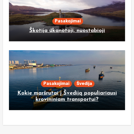
Pasakojimai
Škotija ūkanotoji, nuostabioji
Pasakojimai
Švedija
Kokie maršrutai į Švediją populiariausi
krovininiam transportui?