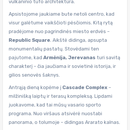
vulkaninio tufo architektūra.
Apsistojome jaukiame bute netoli centro, kad
visur galėtume vaikščioti pėsčiomis. Kitą rytą
pradėjome nuo pagrindinės miesto erdvės –
Republic Square
. Aikštė didinga, apsupta
monumentalių pastatų. Stovėdami ten
pajutome, kad
Armėnija, Jerevanas
turi savitą
charakterį – čia jaučiama ir sovietinė istorija, ir
gilios senovės šaknys.
Antrąją dieną kopėme į
Cascade Complex
–
milžinišką laiptų ir terasų kompleksą. Lipdami
juokavome, kad tai mūsų vasario sporto
programa. Nuo viršaus atsivėrė nuostabi
panorama, o tolumoje – didingas Ararato kalnas.