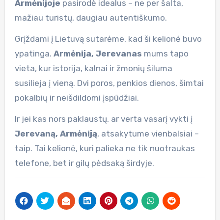
Armėnijoje
pasirodė idealus – ne per šalta,
mažiau turistų, daugiau autentiškumo.
Grįždami į Lietuvą sutarėme, kad ši kelionė buvo
ypatinga.
Armėnija, Jerevanas
mums tapo
vieta, kur istorija, kalnai ir žmonių šiluma
susilieja į vieną. Dvi poros, penkios dienos, šimtai
pokalbių ir neišdildomi įspūdžiai.
Ir jei kas nors paklaustų, ar verta vasarį vykti į
Jerevaną, Armėniją
, atsakytume vienbalsiai –
taip. Tai kelionė, kuri palieka ne tik nuotraukas
telefone, bet ir gilų pėdsaką širdyje.