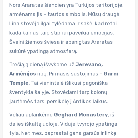
Nors Araratas šiandien yra Turkijos teritorijoje,
armėnams jis – tautos simbolis. Mūsų draugė
Lina stovėjo ilgai tylėdama ir sakė, kad retai
kada kalnas taip stipriai paveikia emocijas.
Švelni žiemos šviesa ir apsnigtas Araratas
sukūrė ypatingą atmosferą.
Trečiąją dieną išvykome už
Jerevano,
Armėnijos
ribų. Pirmasis sustojimas –
Garni
Temple
. Tai vienintelė išlikusi pagoniška
šventykla šalyje. Stovėdami tarp kolonų
jautėmės tarsi persikėlę į Antikos laikus.
Vėliau aplankėme
Geghard Monastery
, iš
dalies iškaltą uoloje. Viduje tvyrojo ypatinga
tyla. Net mes, paprastai gana garsūs ir linkę