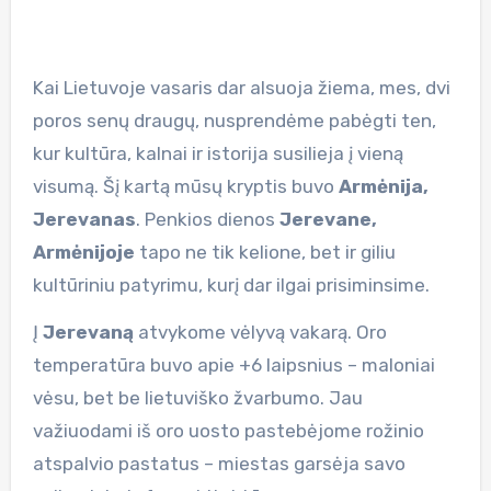
Kai Lietuvoje vasaris dar alsuoja žiema, mes, dvi
poros senų draugų, nusprendėme pabėgti ten,
kur kultūra, kalnai ir istorija susilieja į vieną
visumą. Šį kartą mūsų kryptis buvo
Armėnija,
Jerevanas
. Penkios dienos
Jerevane,
Armėnijoje
tapo ne tik kelione, bet ir giliu
kultūriniu patyrimu, kurį dar ilgai prisiminsime.
Į
Jerevaną
atvykome vėlyvą vakarą. Oro
temperatūra buvo apie +6 laipsnius – maloniai
vėsu, bet be lietuviško žvarbumo. Jau
važiuodami iš oro uosto pastebėjome rožinio
atspalvio pastatus – miestas garsėja savo