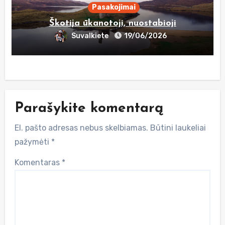
Pasakojimai
Škotija ūkanotoji, nuostabioji
Suvalkiete
19/06/2026
Parašykite komentarą
El. pašto adresas nebus skelbiamas.
Būtini laukeliai
pažymėti
*
Komentaras
*