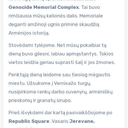
Genocide Memorial Complex
. Tai buvo
rimčiausia mūsų kelionės dalis. Memoriale
deganti amžinoji ugnis priminė skaudžią
Armėnijos istoriją.
Stovėdami tylėjome. Net mūsų pokalbiai tą
dieną buvo gilesni, labiau apmąstantys. Tokios
vietos leidžia geriau suprasti šalį ir jos žmones.
Penktąją dieną leidome sau tiesiog mėgautis
miestu. Užsukome į Vernisažo turgų,
nusipirkome rankų darbo suvenyrų, armėniškų
prieskonių ir granatų sirupo.
Prieš išvykdami dar kartą pasivaikščiojome po
Republic Square
. Vasaris
Jerevane,