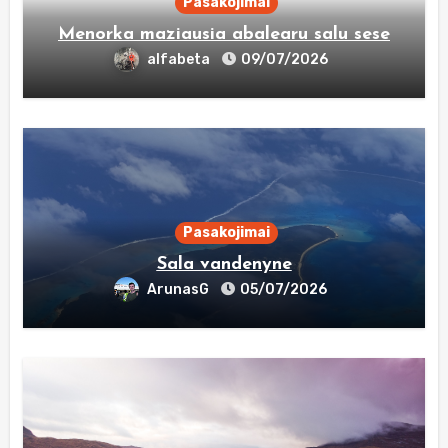
Pasakojimai
Menorka maziausia abalearu salu sese
alfabeta
09/07/2026
Pasakojimai
Sala vandenyne
ArunasG
05/07/2026