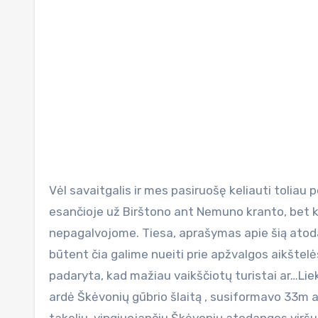
Vėl savaitgalis ir mes pasiruošę keliauti toliau po Lietuvą. Prisipažinsiu, kad daug kartų buvom kavinėje,
esančioje už Birštono ant Nemuno kranto, bet 
nepagalvojome. Tiesa, aprašymas apie šią atodan
būtent čia galime nueiti prie apžvalgos aikštelės
padaryta, kad mažiau vaikščiotų turistai ar…Lie
ardė Škėvonių gūbrio šlaitą , susiformavo 33m a