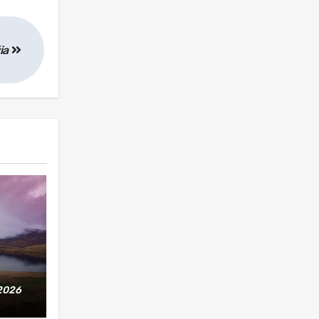
žia
2026