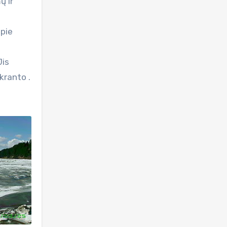
ų ir
apie
Jis
kranto .