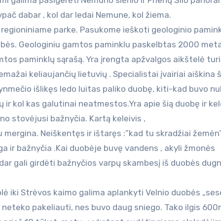
mi galima pasigerėti Nemuno slėnio ir Prienų Šilo panora
ač dabar , kol dar ledai Nemune, kol žiema.
regioniniame parke. Pasukome ieškoti geologinio pamink
obės. Geologiniu gamtos paminklu paskelbtas 2000 meta
tos paminklų sąrašą. Yra įrengta apžvalgos aikštelė tur
žai keliaujančių lietuvių . Specialistai įvairiai aiškina 
ynmečio išlikęs ledo luitas paliko duobę, kiti-kad buvo nu
ir kol kas galutinai neatmestos.Yra apie šią duobę ir ke
no stovėjusi bažnyčia. Kartą keleivis ,
u mergina. Neiškentęs ir ištaręs :”kad tu skradžiai žemėn
 ir bažnyčia .Kai duobėje buvę vandens , akyli žmonės
dar gali girdėti bažnyčios varpų skambesį iš duobės dugn
lė iki Strėvos kaimo galima aplankyti Velnio duobės „sese
et neteko pakeliauti, nes buvo daug sniego. Tako ilgis 600