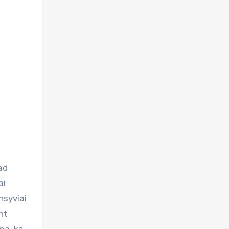
ad
ai
nsyviai
nt