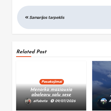
Navigacija
Samarijos tarpeklis
tarp
įrašų
Related Post
Pasakojimai
Menorka maziausia
abalearu salu sese
alfabeta
09/07/2026