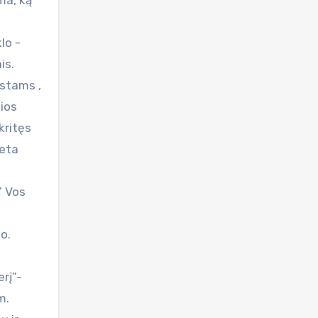
ma, ką
lo -
is.
istams ,
šios
kritęs
leta
” Vos
o.
rį”-
m.