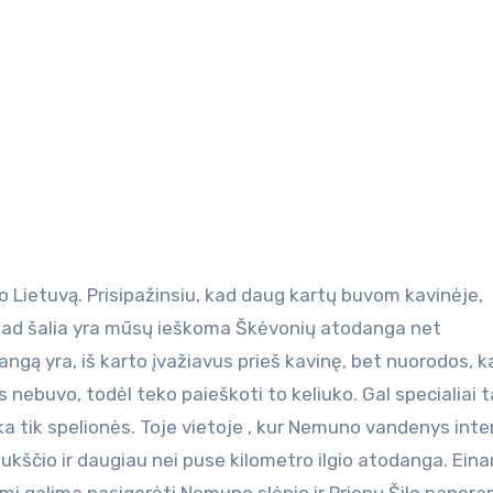
kad šalia yra mūsų ieškoma Škėvonių atodanga net
gą yra, iš karto įvažiavus prieš kavinę, bet nuorodos, k
 nebuvo, todėl teko paieškoti to keliuko. Gal specialiai t
ka tik spelionės. Toje vietoje , kur Nemuno vandenys inte
ukščio ir daugiau nei puse kilometro ilgio atodanga. Eina