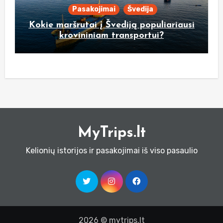
Pasakojimai
Švedija
Kokie maršrutai į Švediją populiariausi
krovininiam transportui?
MyTrips.lt
Kelionių istorijos ir pasakojimai iš viso pasaulio
2026 © mytrips.lt