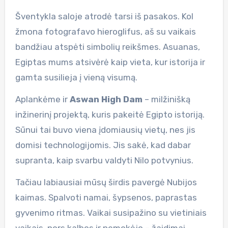
Šventykla saloje atrodė tarsi iš pasakos. Kol
žmona fotografavo hieroglifus, aš su vaikais
bandžiau atspėti simbolių reikšmes. Asuanas,
Egiptas mums atsivėrė kaip vieta, kur istorija ir
gamta susilieja į vieną visumą.
Aplankėme ir
Aswan High Dam
– milžinišką
inžinerinį projektą, kuris pakeitė Egipto istoriją.
Sūnui tai buvo viena įdomiausių vietų, nes jis
domisi technologijomis. Jis sakė, kad dabar
supranta, kaip svarbu valdyti Nilo potvynius.
Tačiau labiausiai mūsų širdis pavergė Nubijos
kaimas. Spalvoti namai, šypsenos, paprastas
gyvenimo ritmas. Vaikai susipažino su vietiniais