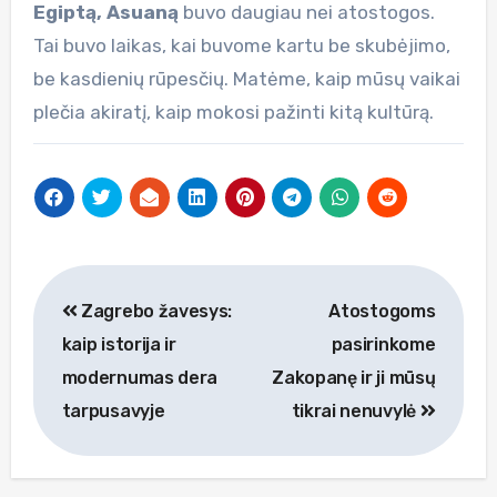
Egiptą, Asuaną
buvo daugiau nei atostogos.
Tai buvo laikas, kai buvome kartu be skubėjimo,
be kasdienių rūpesčių. Matėme, kaip mūsų vaikai
plečia akiratį, kaip mokosi pažinti kitą kultūrą.
Navigacija
Zagrebo žavesys:
Atostogoms
tarp
kaip istorija ir
pasirinkome
įrašų
modernumas dera
Zakopanę ir ji mūsų
tarpusavyje
tikrai nenuvylė