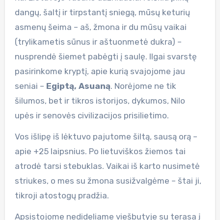
dangų, šaltį ir tirpstantį sniegą, mūsų keturių
asmenų šeima – aš, žmona ir du mūsų vaikai
(trylikametis sūnus ir aštuonmetė dukra) –
nusprendė šiemet pabėgti į saulę. Ilgai svarstę
pasirinkome kryptį, apie kurią svajojome jau
seniai –
Egiptą, Asuaną
. Norėjome ne tik
šilumos, bet ir tikros istorijos, dykumos, Nilo
upės ir senovės civilizacijos prisilietimo.
Vos išlipę iš lėktuvo pajutome šiltą, sausą orą –
apie +25 laipsnius. Po lietuviškos žiemos tai
atrodė tarsi stebuklas. Vaikai iš karto nusimetė
striukes, o mes su žmona susižvalgėme – štai ji,
tikroji atostogų pradžia.
Apsistojome nedideliame viešbutyje su terasa į