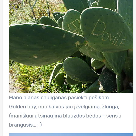
Mano planas chuliganas pasiekti pešikom
Golden bay, nuo kalvos jau įžvelgiamą, žlunga,
(maniškiui atsinaujina blauzdos bėdos – sensti
brangusis… : )