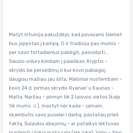
Matyt intuicija pakuždėjo, kad pavasaris šiemet
bus įspęstas į kampą. O ir tradicija pas mumis –
per savo tortadienius pabėgti, pasislėpti…
Sausio vidury kimbam į paieškas. Kryptis –
skrydis be persėdimų ir kur kovo pabaigoj
daugiau mažiau jau šilta. Maloniai nustembam –
kovo 24 d. pirmas skrydis Ryanair`u Kaunas –
Malta. Naršau – pirmyn tik 2 laisvos vietos (kaip
tik mums ☺), mastyt nėr kada – jamam,
skambutis savo puselei i darbą, pastatau prieš
faktą. Sulaukiu abejonių – ar pataikys lėktuvas
nusileisti į tokią mažą salą (ale joke). Valio – žino