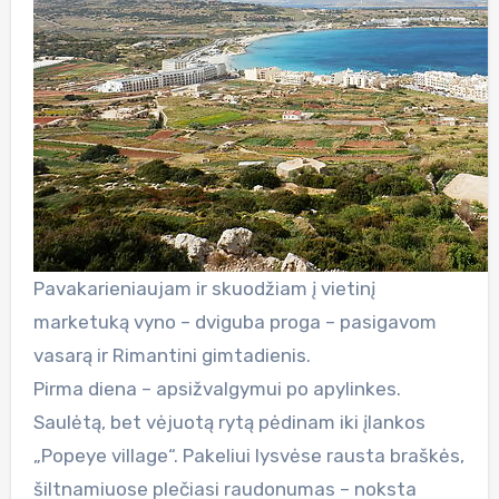
Pavakarieniaujam ir skuodžiam į vietinį
marketuką vyno – dviguba proga – pasigavom
vasarą ir Rimantini gimtadienis.
Pirma diena – apsižvalgymui po apylinkes.
Saulėtą, bet vėjuotą rytą pėdinam iki įlankos
„Popeye village“. Pakeliui lysvėse rausta braškės,
šiltnamiuose plečiasi raudonumas – noksta