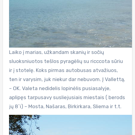
Laiko į marias, užkandam skanių ir sočių
sluoksniuotos tešlos pyragėlių su ricccota sūriu
ir į stotelę. Koks pirmas autobusas atvažiuos,
ten ir varysim, juk niekur dar nebuvom. Į Vallettą,
– OK. Valeta nedidelis lopinėlis pusiasalyje,
aplipęs tarpusavy susliejusiais miestais ( berods
jų 8`i) – Mosta, Našaras, Birkirkara, Sliema ir t.t.