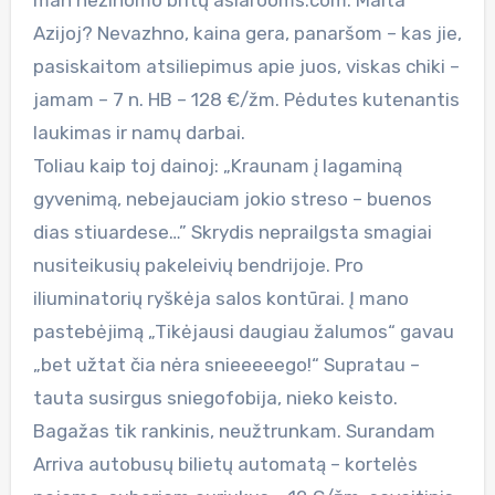
Azijoj? Nevazhno, kaina gera, panaršom – kas jie,
pasiskaitom atsiliepimus apie juos, viskas chiki –
jamam – 7 n. HB – 128 €/žm. Pėdutes kutenantis
laukimas ir namų darbai.
Toliau kaip toj dainoj: „Kraunam į lagaminą
gyvenimą, nebejauciam jokio streso – buenos
dias stiuardese…” Skrydis neprailgsta smagiai
nusiteikusių pakeleivių bendrijoje. Pro
iliuminatorių ryškėja salos kontūrai. Į mano
pastebėjimą „Tikėjausi daugiau žalumos“ gavau
„bet užtat čia nėra snieeeeego!“ Supratau –
tauta susirgus sniegofobija, nieko keisto.
Bagažas tik rankinis, neužtrunkam. Surandam
Arriva autobusų bilietų automatą – kortelės