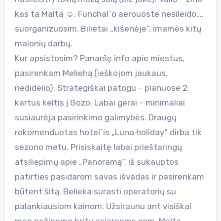
kas ta Malta ☺. Funchal`o aerouoste nesileido…,
suorganizuosim. Bilietai „kišenėje“, imamės kitų
malonių darbų.
Kur apsistosim? Panaršę info apie miestus,
pasirenkam Meliehą (ieškojom jaukaus,
nedidelio). Strategiškai patogu – planuose 2
kartus keltis į Gozo. Labai gerai – minimaliai
susiaurėja pasirinkimo galimybės. Draugų
rekomenduotas hotel`is „Luna holiday“ dirba tik
sezono metu. Prisiskaitę labai prieštaringų
atsiliepimų apie „Panoramą“, iš sukauptos
patirties pasidarom savas išvadas ir pasirenkam
būtent šitą. Belieka surasti operatorių su
palankiausiom kainom. Užsiraunu ant visiškai
man nežinomo britų asiarooms.com. Malta