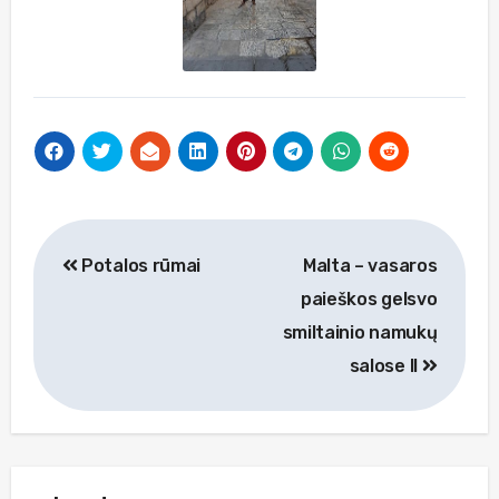
Navigacija
Potalos rūmai
Malta – vasaros
tarp
paieškos gelsvo
įrašų
smiltainio namukų
salose II