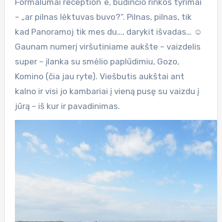
Formalumai reception`e, budinčio rinkos tyrimai
– „ar pilnas lėktuvas buvo?“. Pilnas, pilnas, tik
kad Panoramoj tik mes du…, darykit išvadas… ☺
Gaunam numerį viršutiniame aukšte – vaizdelis
super – įlanka su smėlio paplūdimiu, Gozo,
Komino (čia jau ryte). Viešbutis aukštai ant
kalno ir visi jo kambariai į vieną pusę su vaizdu į
jūrą – iš kur ir pavadinimas.