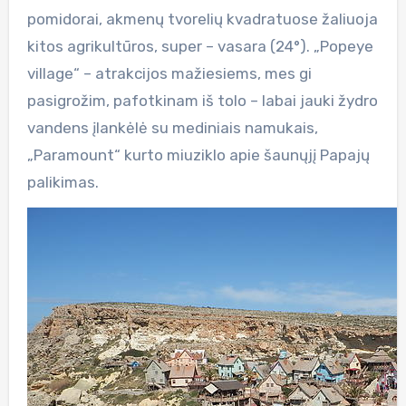
pomidorai, akmenų tvorelių kvadratuose žaliuoja
kitos agrikultūros, super – vasara (24°). „Popeye
village“ – atrakcijos mažiesiems, mes gi
pasigrožim, pafotkinam iš tolo – labai jauki žydro
vandens įlankėlė su mediniais namukais,
„Paramount“ kurto miuziklo apie šaunųjį Papajų
palikimas.