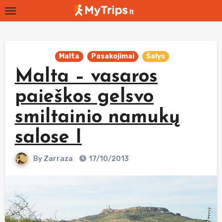
Skip
to
content
Malta
Pasakojimai
Šalys
Malta – vasaros
paieškos gelsvo
smiltainio namukų
salose I
By
Zarraza
17/10/2013