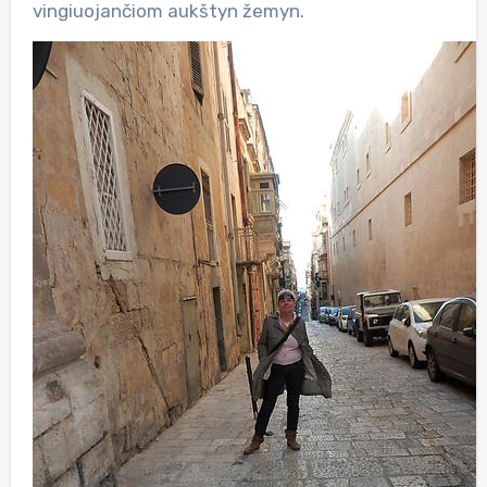
vingiuojančiom aukštyn žemyn.