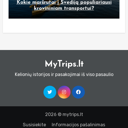
Kokie maršrutai į Švediją populiariausi
krovininiam transportui?
MyTrips.lt
Kelionių istorijos ir pasakojimai iš viso pasaulio
2026 © mytrips.lt
Susisiekite
Informacijos pašalinimas