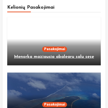
Kelionių Pasakojimai
Pasakojimai
Menorka maziausia abalearu salu sese
Pasakojimai