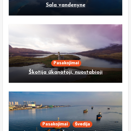
Sala vandenyne
Pasakojimai
Škotija ūkanotoji, nuostabioji
Pasakojimai
Švedija