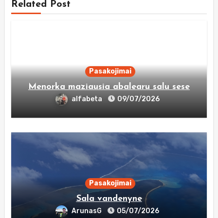
Related Post
Pasakojimai
Menorka maziausia abalearu salu sese
alfabeta
09/07/2026
Pasakojimai
Sala vandenyne
ArunasG
05/07/2026