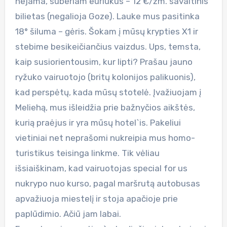
nejama, suberiam euriukus – 12 €/žm. savaitinis
bilietas (negalioja Goze). Lauke mus pasitinka
18° šiluma – gėris. Šokam į mūsų krypties X1 ir
stebime besikeičiančius vaizdus. Ups, temsta,
kaip susiorientousim, kur lipti? Prašau jauno
ryžuko vairuotojo (britų kolonijos palikuonis),
kad perspėtų, kada mūsų stotelė. Įvažiuojam į
Meliehą, mus išleidžia prie bažnyčios aikštės,
kurią praėjus ir yra mūsų hotel`is. Pakeliui
vietiniai net neprašomi nukreipia mus homo-
turistikus teisinga linkme. Tik vėliau
išsiaiškinam, kad vairuotojas special for us
nukrypo nuo kurso, pagal maršrutą autobusas
apvažiuoja miestelį ir stoja apačioje prie
paplūdimio. Ačiū jam labai.