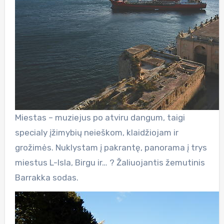
Miestas – muziejus po atviru dangum, taigi
specialy įžimybių neieškom, klaidžiojam ir
grožimės. Nuklystam į pakrantę, panorama į trys
miestus L-Isla, Birgu ir… ? Žaliuojantis žemutinis
Barrakka sodas.