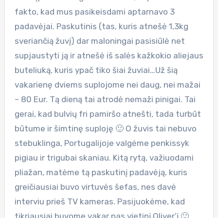
fakto, kad mus pasikeisdami aptarnavo 3
padavėjai. Paskutinis (tas, kuris atnešė 1,3kg
sveriančią žuvį) dar maloningai pasisiūlė net
supjaustyti ją ir atnešė iš salės kažkokio aliejaus
buteliuką, kuris ypač tiko šiai žuviai…Už šią
vakarienę dviems suplojome nei daug, nei mažai
– 80 Eur. Tą dieną tai atrodė nemaži pinigai. Tai
gerai, kad bulvių fri pamiršo atnešti, tada turbūt
būtume ir šimtinę suploję 🙂 O žuvis tai nebuvo
stebuklinga, Portugalijoje valgėme penkissyk
pigiau ir trigubai skaniau. Kitą rytą, važiuodami
pliažan, matėme tą paskutinį padavėją, kuris
greičiausiai buvo virtuvės šefas, nes davė
interviu prieš TV kameras. Pasijuokėme, kad
tikriausiai buvome vakar pas vietinį Oliver’į 🙂