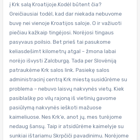
į Krk salą Kroatijoje.Kodėl būtent čia?
Greičiausiai todėl, kad dar niekada nebuvome
buvę nei vienoje Kroatijos saloje. O ir važiuoti
piečiau kažkaip tingėjosi. Norėjosi tingaus
pasyvaus poilsio. Bet prieš tai pasukome
keliasdešimt kilometrų atgal – žmona labai
norėjo išvysti Zalcburgą. Tada per Slovėniją
patraukėme Krk salos link. Pasiekę salos
administracinį centrą Krk miestą susidūrėme su
problema – nebuvo laisvų nakvynės vietų. Kiek
pasiblaškę po vilų rajoną iš vietinių gavome
pasiūlymą nakvynės ieškoti mažuose
kaimeliuose. Nes Krk’e, anot jų, mes turėjome
nedaug šansų. Taip ir atsidūrėme kaimelyje su
sunkiai ištariamu Skrpčiči pavadinimu. Norėjome