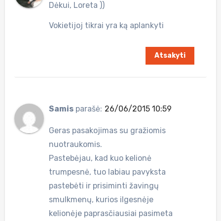
Dėkui, Loreta ))
Vokietijoj tikrai yra ką aplankyti
Atsakyti
Samis
parašė:
26/06/2015 10:59
Geras pasakojimas su gražiomis
nuotraukomis.
Pastebėjau, kad kuo kelionė
trumpesnė, tuo labiau pavyksta
pastebėti ir prisiminti žavingų
smulkmenų, kurios ilgesnėje
kelionėje paprasčiausiai pasimeta