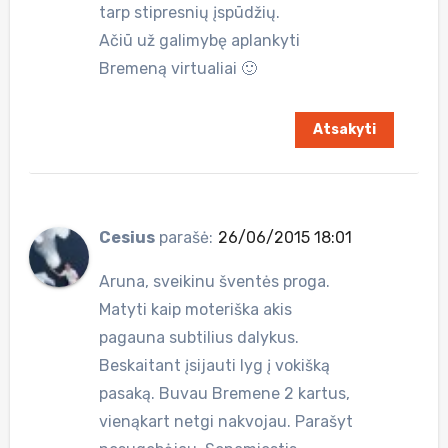
tarp stipresnių įspūdžių.
Ačiū už galimybę aplankyti
Bremeną virtualiai 🙂
Atsakyti
Cesius
parašė:
26/06/2015 18:01
Aruna, sveikinu šventės proga.
Matyti kaip moteriška akis
pagauna subtilius dalykus.
Beskaitant įsijauti lyg į vokišką
pasaką. Buvau Bremene 2 kartus,
vienąkart netgi nakvojau. Parašyt