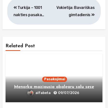
Navigacija
Turkija – 1001
Vokietija: Bavariškas
tarp
nakties pasaka…
gimtadienis
įrašų
Related Post
Pasakojimai
Menorka maziausia abalearu salu sese
alfabeta
09/07/2026