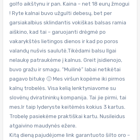
golfo aikštynu ir pan. Kaina – net 18 eurų žmogui
! Ryte kalnai buvo užgulti debesų, bet per
garsiakalbius sklindantis vokiškas balsas ramia
aiškino, kad tai – garuojanti drėgmė po
vakarykštės lietingos dienos ir kad po poros
valandų nušvis saulutė.Tikėdami balsu Ilgai
nelaukę patraukėme į kalnus. Greit įsidienojo,
buvo gražu ir smagu. “Muilinė” labai netikėtai
pagavo bitukę 🙂 Mes viršun kopėme iki pirmos
kalnų trobelės. Visa kelią lenktyniavome su
slovėnų dviratininkų kompanija. Tai jie pirmi, tai
mes.Ir taip lyderyste keitėmės kokius 3 kartus.
Trobelę pasiekėme praktiškai kartu. Nusileidus
atgaivino maudynės ežere.
Kitą dieną pajudėjome link garantuoto šilto oro –