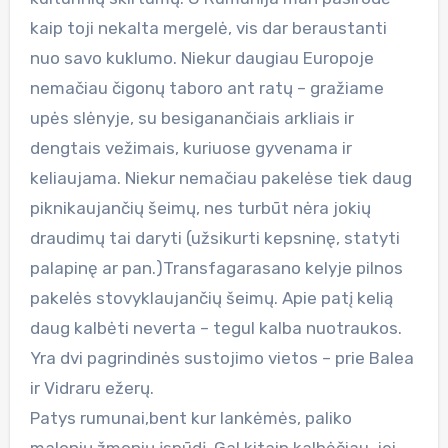
kaip toji nekalta mergelė, vis dar beraustanti
nuo savo kuklumo. Niekur daugiau Europoje
nemačiau čigonų taboro ant ratų – gražiame
upės slėnyje, su besiganančiais arkliais ir
dengtais vežimais, kuriuose gyvenama ir
keliaujama. Niekur nemačiau pakelėse tiek daug
piknikaujančių šeimų, nes turbūt nėra jokių
draudimų tai daryti (užsikurti kepsninę, statyti
palapinę ar pan.)Transfagarasano kelyje pilnos
pakelės stovyklaujančių šeimų. Apie patį kelią
daug kalbėti neverta – tegul kalba nuotraukos.
Yra dvi pagrindinės sustojimo vietos – prie Balea
ir Vidraru ežerų.
Patys rumunai,bent kur lankėmės, paliko
malonių žmonių įspūdį. Gal kitaip kalbėčiau, jei