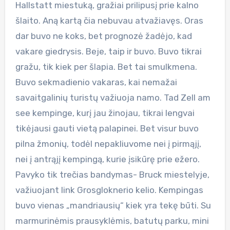
Hallstatt miestuką, gražiai prilipusį prie kalno
šlaito. Aną kartą čia nebuvau atvažiavęs. Oras
dar buvo ne koks, bet prognozė žadėjo, kad
vakare giedrysis. Beje, taip ir buvo. Buvo tikrai
gražu, tik kiek per šlapia. Bet tai smulkmena.
Buvo sekmadienio vakaras, kai nemažai
savaitgalinių turistų važiuoja namo. Tad Zell am
see kempinge, kurį jau žinojau, tikrai lengvai
tikėjausi gauti vietą palapinei. Bet visur buvo
pilna žmonių, todėl nepakliuvome nei į pirmąjį,
nei į antrąjį kempingą, kurie įsikūrę prie ežero.
Pavyko tik trečias bandymas- Bruck miestelyje,
važiuojant link Grosgloknerio kelio. Kempingas
buvo vienas „mandriausių“ kiek yra tekę būti. Su
marmurinėmis prausyklėmis, batutų parku, mini