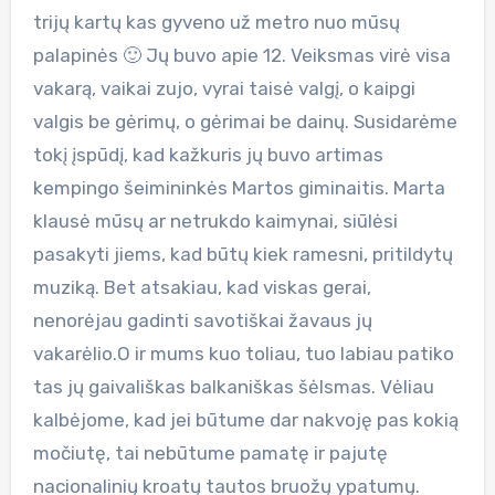
trijų kartų kas gyveno už metro nuo mūsų
palapinės 🙂 Jų buvo apie 12. Veiksmas virė visa
vakarą, vaikai zujo, vyrai taisė valgį, o kaipgi
valgis be gėrimų, o gėrimai be dainų. Susidarėme
tokį įspūdį, kad kažkuris jų buvo artimas
kempingo šeimininkės Martos giminaitis. Marta
klausė mūsų ar netrukdo kaimynai, siūlėsi
pasakyti jiems, kad būtų kiek ramesni, pritildytų
muziką. Bet atsakiau, kad viskas gerai,
nenorėjau gadinti savotiškai žavaus jų
vakarėlio.O ir mums kuo toliau, tuo labiau patiko
tas jų gaivališkas balkaniškas šėlsmas. Vėliau
kalbėjome, kad jei būtume dar nakvoję pas kokią
močiutę, tai nebūtume pamatę ir pajutę
nacionalinių kroatų tautos bruožų ypatumų.