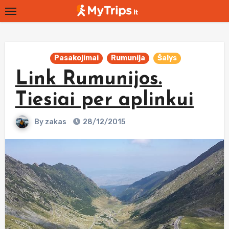
Skip
to
content
Pasakojimai
Rumunija
Šalys
Link Rumunijos.
Tiesiai per aplinkui
By
zakas
28/12/2015