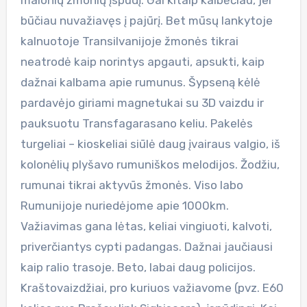
būčiau nuvažiavęs į pajūrį. Bet mūsų lankytoje
kalnuotoje Transilvanijoje žmonės tikrai
neatrodė kaip norintys apgauti, apsukti, kaip
dažnai kalbama apie rumunus. Šypseną kėlė
pardavėjo giriami magnetukai su 3D vaizdu ir
pauksuotu Transfagarasano keliu. Pakelės
turgeliai – kioskeliai siūlė daug įvairaus valgio, iš
kolonėlių plyšavo rumuniškos melodijos. Žodžiu,
rumunai tikrai aktyvūs žmonės. Viso labo
Rumunijoje nuriedėjome apie 1000km.
Važiavimas gana lėtas, keliai vingiuoti, kalvoti,
priverčiantys cypti padangas. Dažnai jaučiausi
kaip ralio trasoje. Beto, labai daug policijos.
Kraštovaizdžiai, pro kuriuos važiavome (pvz. E60