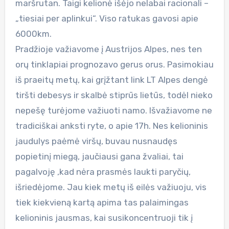
maršrutan. Taigi kelionė išėjo nelabai racionali –
„tiesiai per aplinkui“. Viso ratukas gavosi apie
6000km.
Pradžioje važiavome į Austrijos Alpes, nes ten
orų tinklapiai prognozavo gerus orus. Pasimokiau
iš praeitų metų, kai grįžtant link LT Alpes dengė
tiršti debesys ir skalbė stiprūs lietūs, todėl nieko
nepešę turėjome važiuoti namo. Išvažiavome ne
tradiciškai anksti ryte, o apie 17h. Nes kelioninis
jaudulys paėmė viršų, buvau nusnaudęs
popietinį miegą, jaučiausi gana žvaliai, tai
pagalvoję ,kad nėra prasmės laukti paryčių,
išriedėjome. Jau kiek metų iš eilės važiuoju, vis
tiek kiekvieną kartą apima tas palaimingas
kelioninis jausmas, kai susikoncentruoji tik į