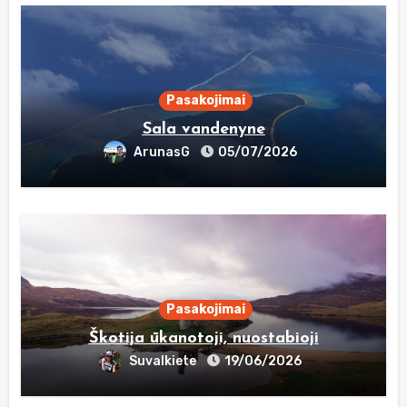
Pasakojimai
Sala vandenyne
ArunasG
05/07/2026
Pasakojimai
Škotija ūkanotoji, nuostabioji
Suvalkiete
19/06/2026