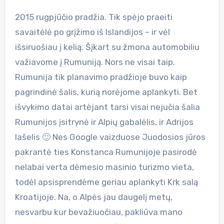
2015 rugpjūčio pradžia. Tik spėjo praeiti
savaitėlė po grįžimo iš Islandijos – ir vėl
išsiruošiau į kelią. Šįkart su žmona automobiliu
važiavome į Rumuniją. Nors ne visai taip.
Rumunija tik planavimo pradžioje buvo kaip
pagrindinė šalis, kurią norėjome aplankyti. Bet
išvykimo datai artėjant tarsi visai nejučia šalia
Rumunijos įsitrynė ir Alpių gabalėlis, ir Adrijos
lašelis 🙂 Nes Google vaizduose Juodosios jūros
pakrantė ties Konstanca Rumunijoje pasirodė
nelabai verta dėmesio masinio turizmo vieta,
todėl apsisprendėme geriau aplankyti Krk salą
Kroatijoje. Na, o Alpės jau daugelį metų,
nesvarbu kur bevažiuočiau, pakliūva mano