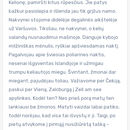
Kelionę, pamiršti kitus rūpesčius. Jie patys
kažkur pasislepia ir išlenda jau tik grįžus namo.
Nakvynei stojome didelėje degalinės aikštelėje
už Varšuvos. Tiksliau, ne nakvynei, o kelių
valandų nusnaudimui mašinoje. Danguje kybojo
milžiniškas mėnulis, ryškiai apšviesdamas naktį.
Pagalvojau apie šviesias poliarines naktis,
nesenai išgyventas Islandijoje ir užmigau
trumpu keliautojo miegu. Švintant, žmonai dar
miegant, pajudėjau toliau. Važiavome per Čekiją,
paskui per Vieną, Zalcburgą į Zell am see
apylinkes. Kodėl ten? Nes prieš porą metų ten
lankiausi be žmonos. Matyti vaizdai labai patiko,
todėl norėjau, kad visa tai išvystų ir ji. Taigi, po
pietų atvykome į pirmąjį nusižiūrėtą tašką –