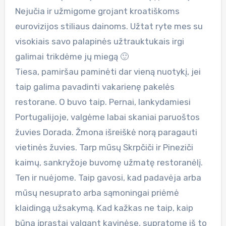
Nejučia ir užmigome grojant kroatiškoms
eurovizijos stiliaus dainoms. Užtat ryte mes su
visokiais savo palapinės užtrauktukais irgi
galimai trikdėme jų miegą 🙂
Tiesa, pamiršau paminėti dar vieną nuotykį, jei
taip galima pavadinti vakarienę pakelės
restorane. O buvo taip. Pernai, lankydamiesi
Portugalijoje, valgėme labai skaniai paruoštos
žuvies Dorada. Žmona išreiškė norą paragauti
vietinės žuvies. Tarp mūsų Skrpčiči ir Pineziči
kaimų, sankryžoje buvomę užmatę restoranėlį.
Ten ir nuėjome. Taip gavosi, kad padavėja arba
mūsų nesuprato arba sąmoningai priėmė
klaidingą užsakymą. Kad kažkas ne taip, kaip
būna įprastai valgant kavinėse, supratome iš to