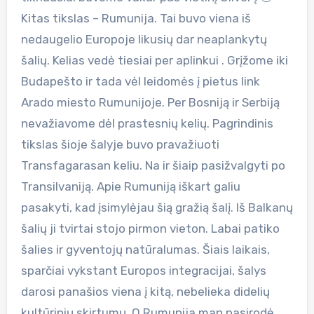
Kitas tikslas – Rumunija. Tai buvo viena iš
nedaugelio Europoje likusių dar neaplankytų
šalių. Kelias vedė tiesiai per aplinkui . Grįžome iki
Budapešto ir tada vėl leidomės į pietus link
Arado miesto Rumunijoje. Per Bosniją ir Serbiją
nevažiavome dėl prastesnių kelių. Pagrindinis
tikslas šioje šalyje buvo pravažiuoti
Transfagarasan keliu. Na ir šiaip pasižvalgyti po
Transilvaniją. Apie Rumuniją iškart galiu
pasakyti, kad įsimylėjau šią gražią šalį. Iš Balkanų
šalių ji tvirtai stojo pirmon vieton. Labai patiko
šalies ir gyventojų natūralumas. Šiais laikais,
sparčiai vykstant Europos integracijai, šalys
darosi panašios viena į kitą, nebelieka didelių
kultūrinių skirtumų. O Rumunija man pasirodė