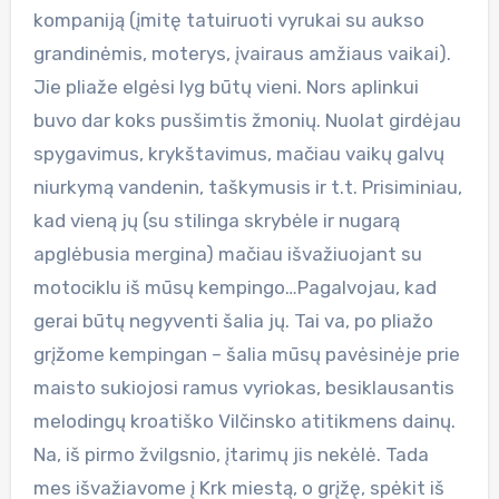
kompaniją (įmitę tatuiruoti vyrukai su aukso
grandinėmis, moterys, įvairaus amžiaus vaikai).
Jie pliaže elgėsi lyg būtų vieni. Nors aplinkui
buvo dar koks pusšimtis žmonių. Nuolat girdėjau
spygavimus, krykštavimus, mačiau vaikų galvų
niurkymą vandenin, taškymusis ir t.t. Prisiminiau,
kad vieną jų (su stilinga skrybėle ir nugarą
apglėbusia mergina) mačiau išvažiuojant su
motociklu iš mūsų kempingo…Pagalvojau, kad
gerai būtų negyventi šalia jų. Tai va, po pliažo
grįžome kempingan – šalia mūsų pavėsinėje prie
maisto sukiojosi ramus vyriokas, besiklausantis
melodingų kroatiško Vilčinsko atitikmens dainų.
Na, iš pirmo žvilgsnio, įtarimų jis nekėlė. Tada
mes išvažiavome į Krk miestą, o grįžę, spėkit iš