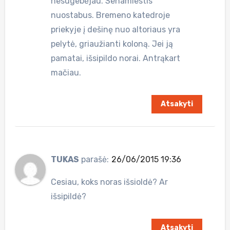
nesugebėjau. Senamiestis
nuostabus. Bremeno katedroje
priekyje į dešinę nuo altoriaus yra
pelytė, griaužianti koloną. Jei ją
pamatai, išsipildo norai. Antrąkart
mačiau.
Atsakyti
TUKAS
parašė:
26/06/2015 19:36
Cesiau, koks noras išsioldė? Ar
išsipildė?
Atsakyti