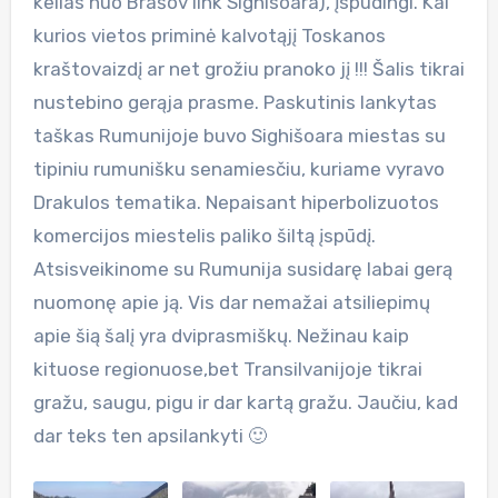
kelias nuo Brašov link Sighisoara), įspūdingi. Kai
kurios vietos priminė kalvotąjį Toskanos
kraštovaizdį ar net grožiu pranoko jį !!! Šalis tikrai
nustebino gerąja prasme. Paskutinis lankytas
taškas Rumunijoje buvo Sighišoara miestas su
tipiniu rumunišku senamiesčiu, kuriame vyravo
Drakulos tematika. Nepaisant hiperbolizuotos
komercijos miestelis paliko šiltą įspūdį.
Atsisveikinome su Rumunija susidarę labai gerą
nuomonę apie ją. Vis dar nemažai atsiliepimų
apie šią šalį yra dviprasmiškų. Nežinau kaip
kituose regionuose,bet Transilvanijoje tikrai
gražu, saugu, pigu ir dar kartą gražu. Jaučiu, kad
dar teks ten apsilankyti 🙂