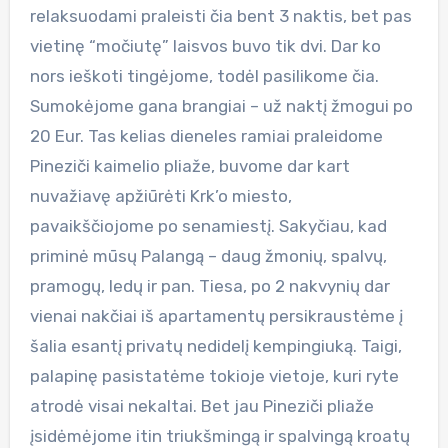
relaksuodami praleisti čia bent 3 naktis, bet pas
vietinę “močiutę” laisvos buvo tik dvi. Dar ko
nors ieškoti tingėjome, todėl pasilikome čia.
Sumokėjome gana brangiai – už naktį žmogui po
20 Eur. Tas kelias dieneles ramiai praleidome
Pineziči kaimelio pliaže, buvome dar kart
nuvažiavę apžiūrėti Krk’o miesto,
pavaikščiojome po senamiestį. Sakyčiau, kad
priminė mūsų Palangą – daug žmonių, spalvų,
pramogų, ledų ir pan. Tiesa, po 2 nakvynių dar
vienai nakčiai iš apartamentų persikraustėme į
šalia esantį privatų nedidelį kempingiuką. Taigi,
palapinę pasistatėme tokioje vietoje, kuri ryte
atrodė visai nekaltai. Bet jau Pineziči pliaže
įsidėmėjome itin triukšmingą ir spalvingą kroatų