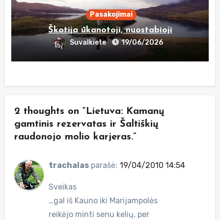
Pasakojimai
Škotija ūkanotoji, nuostabioji
Suvalkiete
19/06/2026
2 thoughts on “Lietuva: Kamanų
gamtinis rezervatas ir Šaltiškių
raudonojo molio karjeras.”
trachalas
parašė:
19/04/2010 14:54
Sveikas
…gal iš Kauno iki Marijampolės
reikėjo minti senu kelių, per