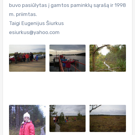
buvo pasiūlytas į gamtos paminklų sąrašą ir 1998
m. priimtas.
Taigi Eugenijus Šiurkus
esiurkus@yahoo.com