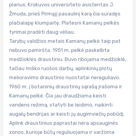
planus; Krokuvos universiteto asistentas J.
Žmuda, prieš Pirmąjį pasaulinį karą čia suradęs
plačialapę klumpaitę. Platesni Kamanų pelkės
tyrimai pradėti daug vėliau.
Tarybų valdžios metais Kamanų pelkė taip pat
nebuvo pamiršta. 1951 m. pelkė paskelbta
medžioklės draustiniu. Buvo ribojama medžioklė,
tačiau miško ruošos darbų, aplinkinių plotų
melioravimo draustinio nuostatai nereguliavo.
1960 m. į botaninių draustinių sąrašą įrašoma ir
Kamanų pelkė. Čia jau draudžiama keisti
vandens režimą, statyti be leidimo, naikinti
augalų bendrijas ar keisti jų augimviečių pobūdį.
Aplink draustinius paprastai nėra apsauginės
zonos, kurioje būtų reguliuojama ir varžoma