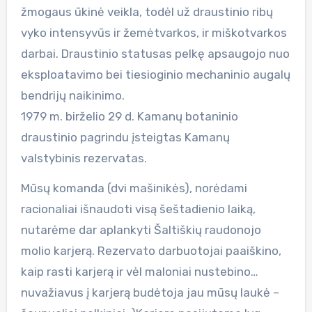
žmogaus ūkinė veikla, todėl už draustinio ribų
vyko intensyvūs ir žemėtvarkos, ir miškotvarkos
darbai. Draustinio statusas pelkę apsaugojo nuo
eksploatavimo bei tiesioginio mechaninio augalų
bendrijų naikinimo.
1979 m. birželio 29 d. Kamanų botaninio
draustinio pagrindu įsteigtas Kamanų
valstybinis rezervatas.
Mūsų komanda (dvi mašinikės), norėdami
racionaliai išnaudoti visą šeštadienio laiką,
nutarėme dar aplankyti Šaltiškių raudonojo
molio karjerą. Rezervato darbuotojai paaiškino,
kaip rasti karjerą ir vėl maloniai nustebino…
nuvažiavus į karjerą budėtoja jau mūsų laukė –