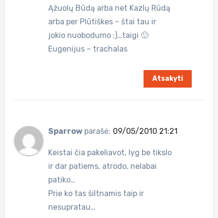
Ąžuolų Būdą arba net Kazlų Rūdą
arba per Plūtiškes – štai tau ir
jokio nuobodumo ;)…taigi 🙂
Eugenijus – trachalas
Atsakyti
Sparrow
parašė:
09/05/2010 21:21
Keistai čia pakeliavot, lyg be tikslo
ir dar patiems, atrodo, nelabai
patiko…
Prie ko tas šiltnamis taip ir
nesupratau…