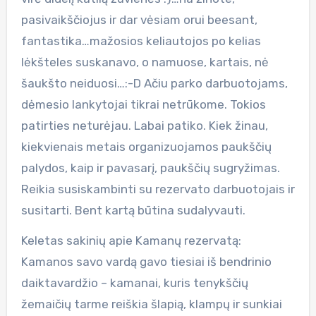
pasivaikščiojus ir dar vėsiam orui beesant,
fantastika…mažosios keliautojos po kelias
lėkšteles suskanavo, o namuose, kartais, nė
šaukšto neiduosi…:-D Ačiu parko darbuotojams,
dėmesio lankytojai tikrai netrūkome. Tokios
patirties neturėjau. Labai patiko. Kiek žinau,
kiekvienais metais organizuojamos paukščių
palydos, kaip ir pavasarį, paukščių sugryžimas.
Reikia susiskambinti su rezervato darbuotojais ir
susitarti. Bent kartą būtina sudalyvauti.
Keletas sakinių apie Kamanų rezervatą:
Kamanos savo vardą gavo tiesiai iš bendrinio
daiktavardžio – kamanai, kuris tenykščių
žemaičių tarme reiškia šlapią, klampų ir sunkiai