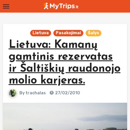
Skip
to
content
Lietuva
Pasakojimai
Šalys
Lietuva: Kamanų
gamtinis rezervatas
ir Šaltiškių raudonojo
molio karjeras.
By
trachalas
27/02/2010