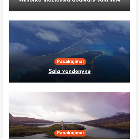
Menorka maziausia abalearu salu sese
Pasakojimai
Sala vandenyne
Pasakojimai