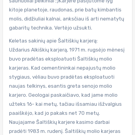
šaunuoliai pelkiniai ;)Karjere pasijutome lyg
kitoje planetoje, raudonas, prie batų kimbantis
molis, didžiuliai kalnai, anksčiau iš arti nematytų
gabaritų technika. Vertėjo užsukti.
Keletas sakinių apie Šaltiškių karjerą:
Uždarius Alkiškių karjerą, 1971 m. rugsėjo mėnesį
buvo pradėtas eksploatuoti Šaltiškių molio
karjeras. Kad cementininkai nepajustų molio
stygiaus, vėliau buvo pradėtas eksploatuoti
naujas telkinys, esantis greta senojo molio
karjero. Geologai paskaičiavo, kad jame molio
užteks 16- kai metų, tačiau išsamiau išžvalgius
paaiškėjo, kad jo pakaks net 70 metų.
Naujajame Šaltiškių karjere kasimo darbai
pradėti 1983 m. rudenį. Šaltiškių molio karjeras