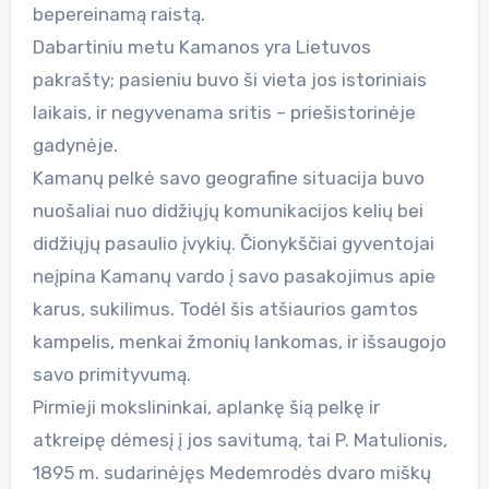
bepereinamą raistą.
Dabartiniu metu Kamanos yra Lietuvos
pakrašty; pasieniu buvo ši vieta jos istoriniais
laikais, ir negyvenama sritis – priešistorinėje
gadynėje.
Kamanų pelkė savo geografine situacija buvo
nuošaliai nuo didžiųjų komunikacijos kelių bei
didžiųjų pasaulio įvykių. Čionykščiai gyventojai
neįpina Kamanų vardo į savo pasakojimus apie
karus, sukilimus. Todėl šis atšiaurios gamtos
kampelis, menkai žmonių lankomas, ir išsaugojo
savo primityvumą.
Pirmieji mokslininkai, aplankę šią pelkę ir
atkreipę dėmesį į jos savitumą, tai P. Matulionis,
1895 m. sudarinėjęs Medemrodės dvaro miškų