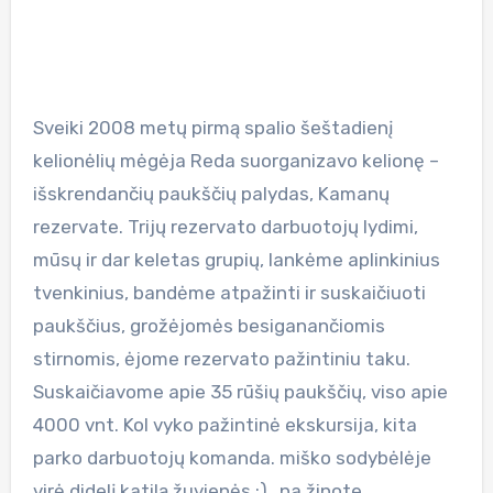
Sveiki 2008 metų pirmą spalio šeštadienį
kelionėlių mėgėja Reda suorganizavo kelionę –
išskrendančių paukščių palydas, Kamanų
rezervate. Trijų rezervato darbuotojų lydimi,
mūsų ir dar keletas grupių, lankėme aplinkinius
tvenkinius, bandėme atpažinti ir suskaičiuoti
paukščius, grožėjomės besiganančiomis
stirnomis, ėjome rezervato pažintiniu taku.
Suskaičiavome apie 35 rūšių paukščių, viso apie
4000 vnt. Kol vyko pažintinė ekskursija, kita
parko darbuotojų komanda. miško sodybėlėje
virė didelį katilą žuvienės :)…na žinote,