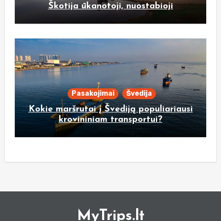
Škotija ūkanotoji, nuostabioji
Pasakojimai
Švedija
Kokie maršrutai į Švediją populiariausi
krovininiam transportui?
MyTrips.lt