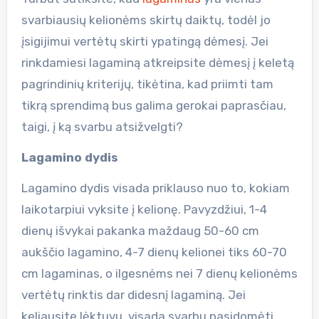
svarbiausių kelionėms skirtų daiktų, todėl jo
įsigijimui vertėtų skirti ypatingą dėmesį. Jei
rinkdamiesi lagaminą atkreipsite dėmesį į keletą
pagrindinių kriterijų, tikėtina, kad priimti tam
tikrą sprendimą bus galima gerokai paprasčiau,
taigi, į ką svarbu atsižvelgti?
Lagamino dydis
Lagamino dydis visada priklauso nuo to, kokiam
laikotarpiui vyksite į kelionę. Pavyzdžiui, 1-4
dienų išvykai pakanka maždaug 50-60 cm
aukščio lagamino, 4-7 dienų kelionei tiks 60-70
cm lagaminas, o ilgesnėms nei 7 dienų kelionėms
vertėtų rinktis dar didesnį lagaminą. Jei
keliausite lėktuvu, visada svarbu pasidomėti