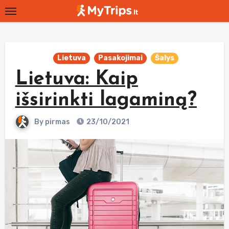
Skip
to
content
Lietuva
Pasakojimai
Šalys
Lietuva: Kaip
išsirinkti lagaminą?
By
pirmas
23/10/2021