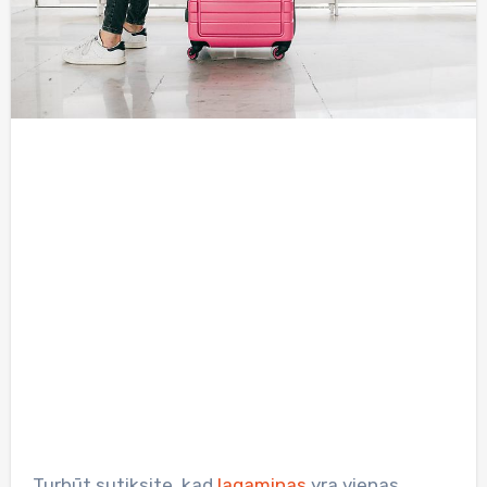
Turbūt sutiksite, kad
lagaminas
yra vienas