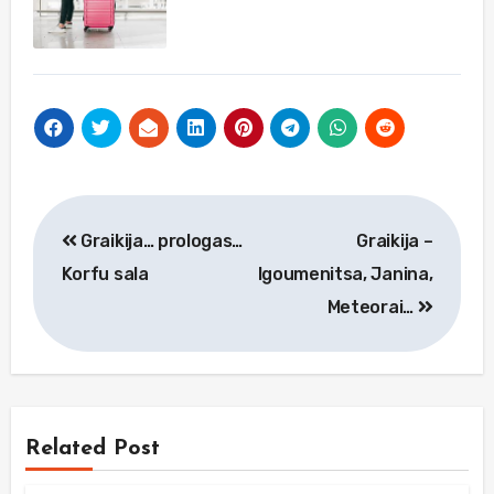
Navigacija
Graikija… prologas…
Graikija –
tarp
Korfu sala
Igoumenitsa, Janina,
įrašų
Meteorai…
Related Post