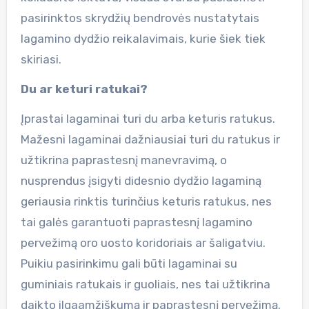
pasirinktos skrydžių bendrovės nustatytais
lagamino dydžio reikalavimais, kurie šiek tiek
skiriasi.
Du ar keturi ratukai?
Įprastai lagaminai turi du arba keturis ratukus.
Mažesni lagaminai dažniausiai turi du ratukus ir
užtikrina paprastesnį manevravimą, o
nusprendus įsigyti didesnio dydžio lagaminą
geriausia rinktis turinčius keturis ratukus, nes
tai galės garantuoti paprastesnį lagamino
pervežimą oro uosto koridoriais ar šaligatviu.
Puikiu pasirinkimu gali būti lagaminai su
guminiais ratukais ir guoliais, nes tai užtikrina
daikto ilgaamžiškumą ir paprastesnį pervežimą.