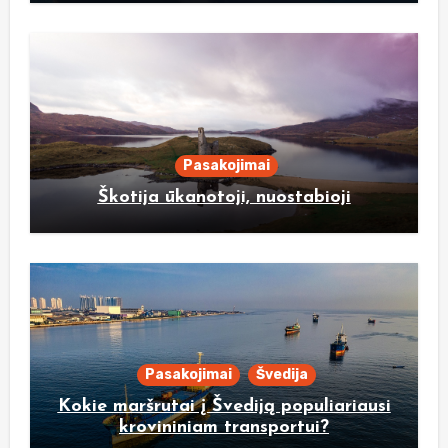
Pasakojimai
Škotija ūkanotoji, nuostabioji
Pasakojimai
Švedija
Kokie maršrutai į Švediją populiariausi
krovininiam transportui?