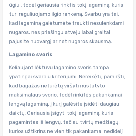
ūgiui, todėl geriausia rinktis tokį lagaminą, kuris
turi reguliuojamo ilgio rankeną. Svarbu yra tai,
kad lagaminą galėtumėte traukti nesulenkdami
nugaros, nes priešingu atveju labai greitai
pajusite nuovargį ar net nugaros skausmą.
Lagamino svoris
Keliaujant lėktuvu lagamino svoris tampa
ypatingai svarbiu kriterijumi. Nereikėtų pamiršti,
kad bagažas neturėtų viršyti nustatyto
maksimalaus svorio, todėl rinkitės pakankamai
lengvą lagaminą, į kurį galėsite įsidėti daugiau
daiktų. Geriausia įsigyti tokį lagaminą, kuris
pagamintas iš lengvų, tačiau tvirtų medžiagų,
kurios užtikrins ne vien tik pakankamai nedidelį