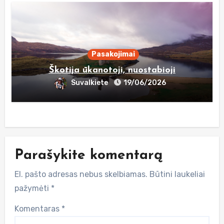
Pasakojimai
Škotija ūkanotoji, nuostabioji
Suvalkiete
19/06/2026
Parašykite komentarą
El. pašto adresas nebus skelbiamas.
Būtini laukeliai
pažymėti
*
Komentaras
*