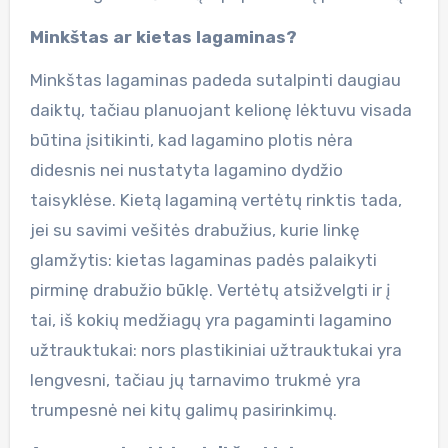
Minkštas ar kietas lagaminas?
Minkštas lagaminas padeda sutalpinti daugiau
daiktų, tačiau planuojant kelionę lėktuvu visada
būtina įsitikinti, kad lagamino plotis nėra
didesnis nei nustatyta lagamino dydžio
taisyklėse. Kietą lagaminą vertėtų rinktis tada,
jei su savimi vešitės drabužius, kurie linkę
glamžytis: kietas lagaminas padės palaikyti
pirminę drabužio būklę. Vertėtų atsižvelgti ir į
tai, iš kokių medžiagų yra pagaminti lagamino
užtrauktukai: nors plastikiniai užtrauktukai yra
lengvesni, tačiau jų tarnavimo trukmė yra
trumpesnė nei kitų galimų pasirinkimų.