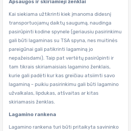
Apsaugos ir skiriamieji ženklai
Kai siekiama užtikrinti kiek įmanoma didesnį
transportuojamų daiktų saugumą, naudinga
pasirūpinti kodine spynele (geriausiu pasirinkimu
gali būti lagaminas su TSA spyna, nes muitinės
pareigūnai gali patikrinti lagaminą jo
nepažeisdami). Taip pat vertėtų pasirūpinti ir
tam tikrais skiriamaisiais lagamino ženklais,
kurie gali padėti kur kas greičiau atsiimti savo
lagaminą – puikiu pasirinkimu gali būti lagamino
užvalkalas, lipdukas, atšvaitas ar kitas
skiriamasis ženklas.
Lagamino rankena
Lagamino rankena turi būti pritaikyta savininko