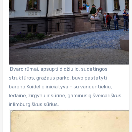
Dvaro rūmai, apsupti didžiulio, sudėtingos
struktūros, gražaus parko, buvo pastatyti
barono Koidelio iniciatyva – su vandentiekiu,
ledaine, žirgynu ir sūrine, gaminusią šveicariškus
ir limburgiškus sūrius.