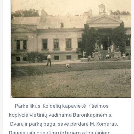
Parke likusi Koidelių kapavietė ir šeimos
koplyčia vietinių vadinama Baronkapinėmis.
Dvarą ir parką pagal save perdarė M. Komaras.
Daugiausia prie rūmų interjero atnaujinimo