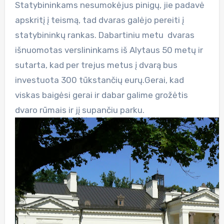
Statybininkams nesumokėjus pinigų, jie padavė
apskritį į teismą, tad dvaras galėjo pereiti į
statybininkų rankas. Dabartiniu metu dvaras
išnuomotas verslininkams iš Alytaus 50 metų ir
sutarta, kad per trejus metus į dvarą bus
investuota 300 tūkstančių eurų.Gerai, kad
viskas baigėsi gerai ir dabar galime grožėtis
dvaro rūmais ir jį supančiu parku.