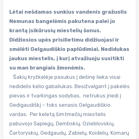
Lėtai nešdamas sunkius vandenis gražuolis
Nemunas bangelėmis pakutena palei jo
krantą įsikūrusių miestelių šonus.
Didžiosios upės prisilietimu didžiuojasi ir
smėlėti Gelgaudiškio paplūdimiai. Nedidukas
jaukus miestelis, į kurį atvažiuoju susitikti
su man brangiais žmonėmis.
Šakių kryžkelėje pasukus į dešinę lieka visai
nedidelis kelio gabaliukas. Besižvalgant į pakelės
pievas ir tvarkingas sodybas, netrukus įriedi į
Gedigaudiškį – toks senasis Gelgaudiškio
vardas. Per keletą šimtmečių miestelis
pabuvojo Sapiegų, Dembskių, Ozieblovskių,
Čartoryskių, Gedgaudų, Zabielų, Koidelių, Komarų