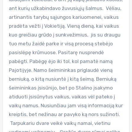
ant kurių užkabindavo žuvusiųjų šalmus. Vėliau,
artinantis tarybų sąjungos kariuomenei, vaikus
pradėta vežti į Vokietiją. Vieną dieną, kai vaikus
kuo greičiau grūdo į sunkvežimius, jis su draugu
tuo metu žaidė parke ir visą procesą stebėjo
pasislėpę krūmuose. Pasitarę nusprendė
pabėgti. Pabėgę ėjo iki tol, kol pamatė namą
Pajotijyje. Namo šeimininkas priglaudė vieną
berniuką, o kitą nusiuntė į kitą šeimą. Berniuką
šeimininkas įsisūnijo, bet po Stalino įsakymo
atiduoti įsisūnytus vaikus, vaikas vėl pateko į
vaikų namus. Nusiunčiau jam visą informaciją kur
kreiptis, bet nežinau ar pavyko ką nors sužinoti.
Tarpukariu dvare veikė vaikų namai, vietinu
vadinami vaiknamiu. Gražūs dvaro rūmai neliko