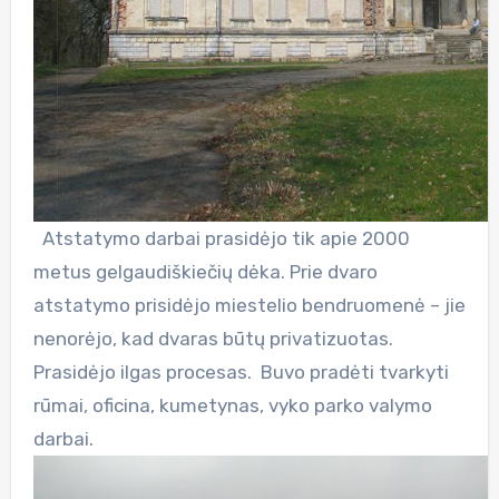
Atstatymo darbai prasidėjo tik apie 2000
metus gelgaudiškiečių dėka. Prie dvaro
atstatymo prisidėjo miestelio bendruomenė – jie
nenorėjo, kad dvaras būtų privatizuotas.
Prasidėjo ilgas procesas. Buvo pradėti tvarkyti
rūmai, oficina, kumetynas, vyko parko valymo
darbai.