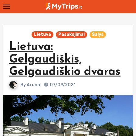
Skip
to
content
Lietuva
Pasakojimai
Šalys
Lietuva:
Gelgaudiškis,
Gelgaudiškio dvaras
By
Aruna
07/09/2021