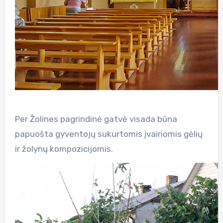
Per Žolines pagrindinė gatvė visada būna
papuošta gyventojų sukurtomis įvairiomis gėlių
ir žolynų kompozicijomis.