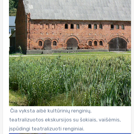
Čia vyksta aibė kultūrinių renginių,
teatralizuotos ekskursijos su šokiais, vaišėmis,
įspūdingi teatralizuoti renginiai.