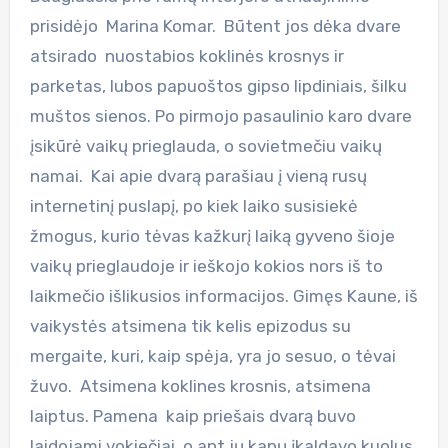
prisidėjo Marina Komar. Būtent jos dėka dvare
atsirado nuostabios koklinės krosnys ir
parketas, lubos papuoštos gipso lipdiniais, šilku
muštos sienos. Po pirmojo pasaulinio karo dvare
įsikūrė vaikų prieglauda, o sovietmečiu vaikų
namai. Kai apie dvarą parašiau į vieną rusų
internetinį puslapį, po kiek laiko susisiekė
žmogus, kurio tėvas kažkurį laiką gyveno šioje
vaikų prieglaudoje ir ieškojo kokios nors iš to
laikmečio išlikusios informacijos. Gimęs Kaune, iš
vaikystės atsimena tik kelis epizodus su
mergaite, kuri, kaip spėja, yra jo sesuo, o tėvai
žuvo. Atsimena koklines krosnis, atsimena
laiptus. Pamena kaip priešais dvarą buvo
laidojami vokiečiai, o ant jų kapų įkaldavo kuolus,