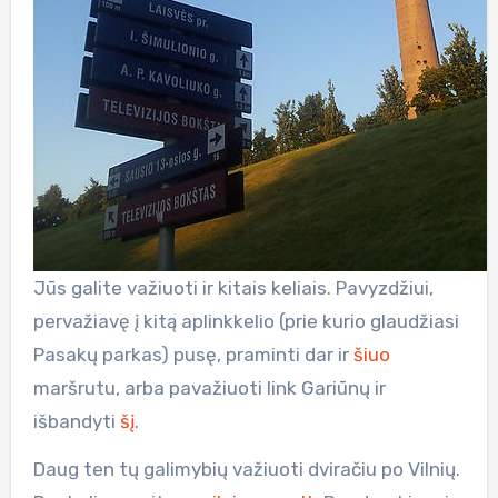
Jūs galite važiuoti ir kitais keliais. Pavyzdžiui,
pervažiavę į kitą aplinkkelio (prie kurio glaudžiasi
Pasakų parkas) pusę, praminti dar ir
šiuo
maršrutu, arba pavažiuoti link Gariūnų ir
išbandyti
šį
.
Daug ten tų galimybių važiuoti dviračiu po Vilnių.