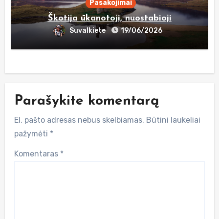
Pasakojimai
Škotija ūkanotoji, nuostabioji
Suvalkiete
19/06/2026
Parašykite komentarą
El. pašto adresas nebus skelbiamas.
Būtini laukeliai
pažymėti
*
Komentaras
*