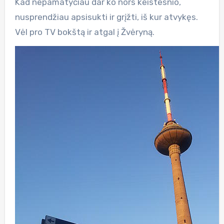
Kad nepamatyčiau dar ko nors keistesnio,
nusprendžiau apsisukti ir grįžti, iš kur atvykęs.
Vėl pro TV bokštą ir atgal į Žvėryną.