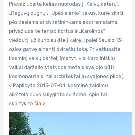
Pravažiuosite kelias nuorodas į „Kalvų keterų”,
„Raguvų dugnų”, „Upės slėnio” takus, kurie skirti
pėstiesiems ar dviratininkams ekstremalams,
privažiuosite teniso kortus ir „Karolinos”
viešbutį, už kurio sukite į kairę, į palei Sausio 13-
osios gatvę einantį dviračių taką. Privažiuosite
kosminį vaikų darželį (matyt, visi Karoliniškių
vaikai darželio statybos metais svajojo būti
kosmonautais, tai architektai jų svajones pildė).
< Papildyta 2013-07-04: kosminė žaidimų
aikštelė buvo sulyginta su žeme. Apie tai
skaitykite
čia
.>