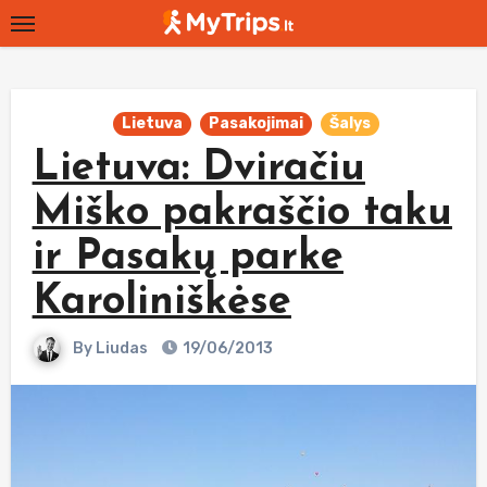
Skip
to
content
Lietuva
Pasakojimai
Šalys
Lietuva: Dviračiu
Miško pakraščio taku
ir Pasakų parke
Karoliniškėse
By
Liudas
19/06/2013