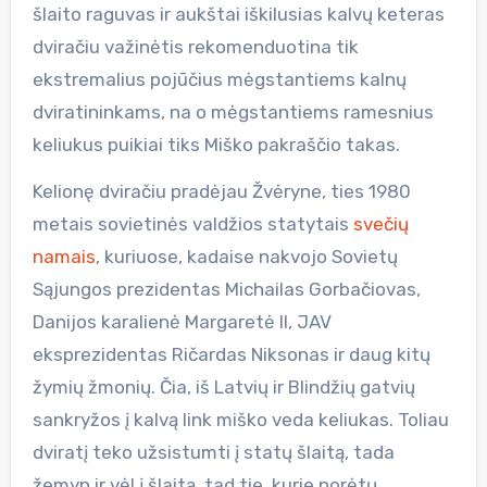
šlaito raguvas ir aukštai iškilusias kalvų keteras
dviračiu važinėtis rekomenduotina tik
ekstremalius pojūčius mėgstantiems kalnų
dviratininkams, na o mėgstantiems ramesnius
keliukus puikiai tiks Miško pakraščio takas.
Kelionę dviračiu pradėjau Žvėryne, ties 1980
metais sovietinės valdžios statytais
svečių
namais
, kuriuose, kadaise nakvojo Sovietų
Sąjungos prezidentas Michailas Gorbačiovas,
Danijos karalienė Margaretė II, JAV
eksprezidentas Ričardas Niksonas ir daug kitų
žymių žmonių. Čia, iš Latvių ir Blindžių gatvių
sankryžos į kalvą link miško veda keliukas. Toliau
dviratį teko užsistumti į statų šlaitą, tada
žemyn ir vėl į šlaitą, tad tie, kurie norėtų