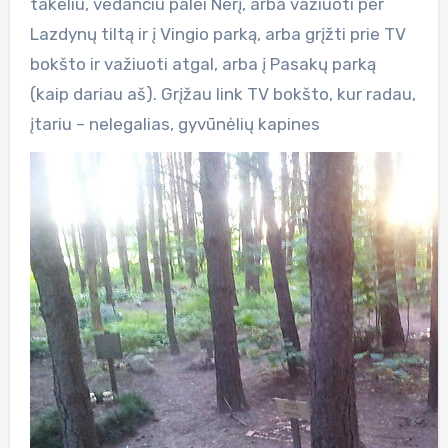
takeliu, vedančiu palei Nerį, arba važiuoti per
Lazdynų tiltą ir į Vingio parką, arba grįžti prie TV
bokšto ir važiuoti atgal, arba į Pasakų parką
(kaip dariau aš). Grįžau link TV bokšto, kur radau,
įtariu – nelegalias, gyvūnėlių kapines