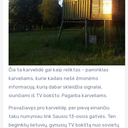
Čia ta karvelidė gal kaip reliktas – paminklas
karveliams, kurie kadais nešė žmonėms
informaciją, kurią dabar skleidžia signalai,
siunčiami iš TV bokšto. Pagarba karveliams.
Pravažiavęs pro karvelidę, per pievą einančiu
taku numyniau link Sausio 13-osios gatvės. Ten
beginklių lietuvių, gynusių TV bokštą nuo sovietų