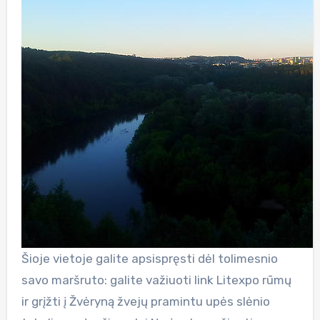
Šioje vietoje galite apsispręsti dėl tolimesnio
savo maršruto: galite važiuoti link Litexpo rūmų
ir grįžti į Žvėryną žvejų pramintu upės slėnio