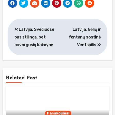
Navigacija
Latvija: Svečiuose
Latvija: Gėlių ir
tarp
pas stilingą, bet
fontanų sostinė
įrašų
pavargusią kaimynę
Ventspilis
Related Post
Pasakojimai