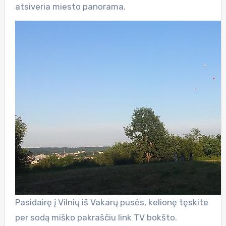
atsiveria miesto panorama.
Pasidairę į Vilnių iš Vakarų pusės, kelionę tęskite
per sodą miško pakraščiu link TV bokšto.