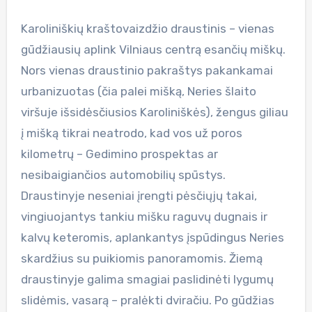
Karoliniškių kraštovaizdžio draustinis – vienas
gūdžiausių aplink Vilniaus centrą esančių miškų.
Nors vienas draustinio pakraštys pakankamai
urbanizuotas (čia palei mišką, Neries šlaito
viršuje išsidėsčiusios Karoliniškės), žengus giliau
į mišką tikrai neatrodo, kad vos už poros
kilometrų – Gedimino prospektas ar
nesibaigiančios automobilių spūstys.
Draustinyje neseniai įrengti pėsčiųjų takai,
vingiuojantys tankiu mišku raguvų dugnais ir
kalvų keteromis, aplankantys įspūdingus Neries
skardžius su puikiomis panoramomis. Žiemą
draustinyje galima smagiai paslidinėti lygumų
slidėmis, vasarą – pralėkti dviračiu. Po gūdžias