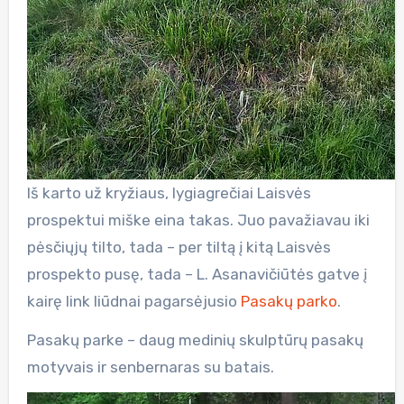
Iš karto už kryžiaus, lygiagrečiai Laisvės
prospektui miške eina takas. Juo pavažiavau iki
pėsčiųjų tilto, tada – per tiltą į kitą Laisvės
prospekto pusę, tada – L. Asanavičiūtės gatve į
kairę link liūdnai pagarsėjusio
Pasakų parko
.
Pasakų parke – daug medinių skulptūrų pasakų
motyvais ir senbernaras su batais.