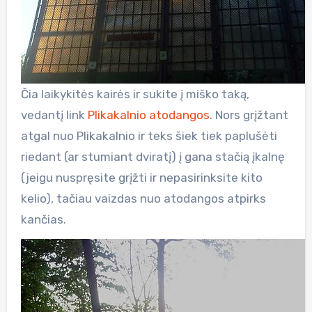
Čia laikykitės kairės ir sukite į miško taką,
vedantį link
Plikakalnio atodangos
. Nors grįžtant
atgal nuo Plikakalnio ir teks šiek tiek paplušėti
riedant (ar stumiant dviratį) į gana stačią įkalnę
(jeigu nuspręsite grįžti ir nepasirinksite kito
kelio), tačiau vaizdas nuo atodangos atpirks
kančias.