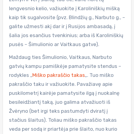
lengvesnio kelio, važiuokite į Karoliniškių mišką
kaip tik sugalvosite (pvz. Blindžių g., Narbuto g., –
galite užmesti akį dar ir į Rusijos ambasadą, į
šalia jos esančius tvenkinius; arba iš Karoliniškių
pusės – Šimulionio ar Vaitkaus gatve).
Maždaug ties Šimulionio, Vaitkaus, Narbuto
gatvių kampu pamiškėje pamatysite stendus –
rodykles „
Miško pakraščio takas
„. Tuo miško
pakraščio taku ir važiuokite. Pavažiavę apie
puskilometrį kairėje pamatysite ilgą į nuokalnę
besileidžiantį taką, juo galima atvažiuoti iš
Žvėryno (bet irgi teks pastumdyti dviratį į
stačius šlaitus). Toliau miško pakraščio takas
veda per sodą ir priartėja prie šlaito, nuo kurio