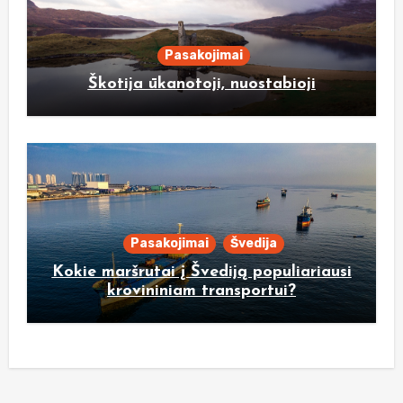
Pasakojimai
Škotija ūkanotoji, nuostabioji
Pasakojimai
Švedija
Kokie maršrutai į Švediją populiariausi
krovininiam transportui?