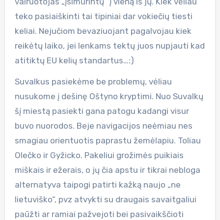
vairuotojas „įsimūrintų“ į vieną iš jų. Kiek vėliau
teko pasiaiškinti tai tipiniai dar vokiečių tiesti
keliai. Nejučiom bevaziuojant pagalvojau kiek
reikėtų laiko, jei lenkams tektų juos nupjauti kad
atitiktų EU kelių standartus…:)
Suvalkus pasiekėme be problemų, vėliau
nusukome į dešinę Oštyno kryptimi. Nuo Suvalkų
šį miestą pasiekti gana patogu kadangi visur
buvo nuorodos. Beje navigacijos neėmiau nes
smagiau orientuotis paprastu žemėlapiu. Toliau
Olečko ir Gyžicko. Pakeliui grožimės puikiais
miškais ir ežerais, o jų čia apstu ir tikrai nebloga
alternatyva taipogi patirti kažką naujo „ne
lietuviško“, pvz atvykti su draugais savaitgaliui
paūžti ar ramiai pažvejoti bei pasivaikščioti