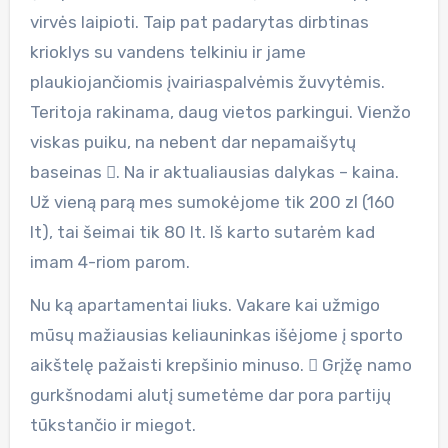
virvės laipioti. Taip pat padarytas dirbtinas
krioklys su vandens telkiniu ir jame
plaukiojančiomis įvairiaspalvėmis žuvytėmis.
Teritoja rakinama, daug vietos parkingui. Vienžo
viskas puiku, na nebent dar nepamaišytų
baseinas . Na ir aktualiausias dalykas – kaina.
Už vieną parą mes sumokėjome tik 200 zl (160
lt), tai šeimai tik 80 lt. Iš karto sutarėm kad
imam 4-riom parom.
Nu ką apartamentai liuks. Vakare kai užmigo
mūsų mažiausias keliauninkas išėjome į sporto
aikštelę pažaisti krepšinio minuso.  Grįžę namo
gurkšnodami alutį sumetėme dar pora partijų
tūkstančio ir miegot.