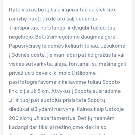
Ryte viskas būtų kaip ir gerai tačiau šiek tiek
ramybę naktį trikdė pro šalį riedantis
transportas, nors langai ir dvigubi tačiau tas
negelbėjo. Bet išsimiegojome daugmaž gerai.
Papusryčiavę leidomės keliauti toliau. Užsukome
į Gdynės uostą, jis man labai patiko gražūs laivai
viskas sutvarkyta, alėja, fontanai, su mašina gali
privažiuoti beveik iki molo  išlipome
pasifotografavome ir keliavome toliau Sopoto
link, o jis už 5 km. Atvykus į Sopotą susiradome
„i“ ir tuoj pat sustojus prisistatė Sopotų
diedukai siūlydami nakvynę. Kainos kaip Ustkoje
200 zlotų už apartamentus. Bet jų neėmėm
kadangi dar tiksliai nežinojome kiek laiko