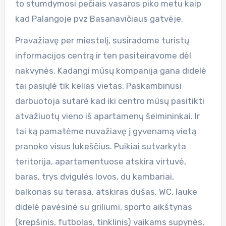
to stumdymosi pečiais vasaros piko metu kaip
kad Palangoje pvz Basanavičiaus gatvėje.
Pravažiavę per miestelį, susiradome turistų
informacijos centrą ir ten pasiteiravome dėl
nakvynės. Kadangi mūsų kompanija gana didelė
tai pasiųlė tik kelias vietas. Paskambinusi
darbuotoja sutarė kad iki centro mūsų pasitikti
atvažiuotų vieno iš apartamenų šeimininkai. Ir
tai ką pamatėme nuvažiavę į gyvenamą vietą
pranoko visus lukeščius. Puikiai sutvarkyta
teritorija, apartamentuose atskira virtuvė,
baras, trys dvigulės lovos, du kambariai,
balkonas su terasa, atskiras dušas, WC, lauke
didelė pavėsinė su griliumi, sporto aikštynas
(krepšinis, futbolas, tinklinis) vaikams supynės,