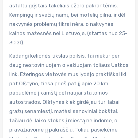
asfaltu grįstais takeliais ežero pakrantėmis.
Kempingų ir svečių namų bei motelių pilna, ir dėl
nakvynės problemų tikrai nėra, o nakvynės
kainos mažesnės nei Lietuvoje, (startas nuo 25-
30 zl).
Kadangi kelionės tikslas poilsis, tai niekur per
daug nestoviniuojam o važiuojam toliaus Ustkos
link. Ežeringos vietovės mus lydėjo praktiškai iki
pat Olštyno, tiesa prieš pat jį apie 20 km
papuolėmė į kamštį dėl naujai statomos
autostrados. Olštynas kiek girdėjau turi labai
gražų senamiestį, matėsi senoviniai bokštai,
tačiau dėl laiko stokos į miestą nelindome, o
pravažiavome jį pakraščiu. Toliau pasiekėme