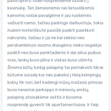
pasistiprinti todėl nusprendėme užsukti į
kavinukę. Ten žemesnėmis nei lietuviškomis
kainomis sočiai pavalgėme ir jau ruošėmės
važiuoti namo, tačiau parkingo darbuotoja, tokia
maloni moteriškutė pasiūlė padėti paieškoti
nakvynės, tačiau ir jai ne kai sekėsi nes
perskambinusi visoms draugėms nieko negalėjo
padėti nes buvo penktadienis ir dar plius puikus
oras, lenkų buvo pilna ir viskas buvo užimta.
Žinoma būtų turėję palapinę tai pernakvoti tikrai
būtume suradę kur nes pakeliui į Helą kempingų
kokių tik nori, bet kadangi mūsų mažasis princas
buvo neseniai perkopęs 6 mėnesių amžių,
palapinę atsisakėme vežtis ir buvome
nusprendę gyventi tik apartamentuose. Ir taip