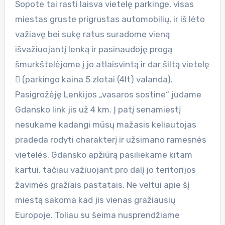
Sopote tai rasti laisva vietelę parkinge, visas
miestas gruste prigrustas automobilių, ir iš lėto
važiavę bei sukę ratus suradome vieną
išvažiuojantį lenką ir pasinaudoję progą
šmurkštelėjome į jo atlaisvintą ir dar šiltą vietelę
 (parkingo kaina 5 zlotai (4lt) valanda).
Pasigrožėję Lenkijos „vasaros sostine“ judame
Gdansko link jis už 4 km. Į patį senamiestį
nesukame kadangi mūsų mažasis keliautojas
pradeda rodyti charakterį ir užsimano ramesnės
vietelės. Gdansko apžiūrą pasiliekame kitam
kartui, tačiau važiuojant pro dalį jo teritorijos
žavimės gražiais pastatais. Ne veltui apie šį
miestą sakoma kad jis vienas gražiausių
Europoje. Toliau su šeima nusprendžiame