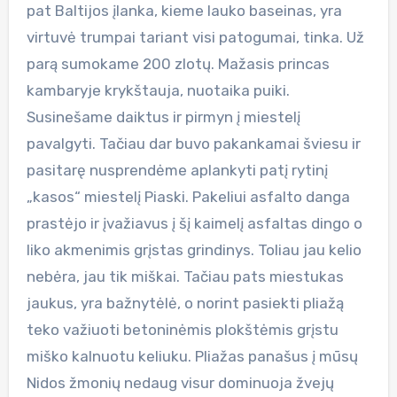
pat Baltijos įlanka, kieme lauko baseinas, yra
virtuvė trumpai tariant visi patogumai, tinka. Už
parą sumokame 200 zlotų. Mažasis princas
kambaryje krykštauja, nuotaika puiki.
Susinešame daiktus ir pirmyn į miestelį
pavalgyti. Tačiau dar buvo pakankamai šviesu ir
pasitarę nusprendėme aplankyti patį rytinį
„kasos“ miestelį Piaski. Pakeliui asfalto danga
prastėjo ir įvažiavus į šį kaimelį asfaltas dingo o
liko akmenimis grįstas grindinys. Toliau jau kelio
nebėra, jau tik miškai. Tačiau pats miestukas
jaukus, yra bažnytėlė, o norint pasiekti pliažą
teko važiuoti betoninėmis plokštėmis grįstu
miško kalnuotu keliuku. Pliažas panašus į mūsų
Nidos žmonių nedaug visur dominuoja žvejų