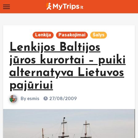
Skip
to
content
Lenkija
Pasakojimai
Šalys
Lenkijos Baltijos
jūros kurortai – puiki
alternatyva Lietuvos
pajūriui
By
esmis
27/08/2009