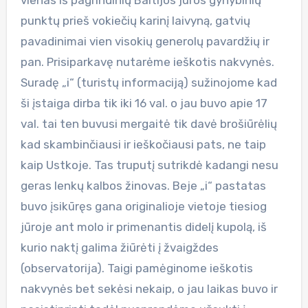
punktų prieš vokiečių karinį laivyną, gatvių
pavadinimai vien visokių generolų pavardžių ir
pan. Prisiparkavę nutarėme ieškotis nakvynės.
Suradę „i“ (turistų informaciją) sužinojome kad
ši įstaiga dirba tik iki 16 val. o jau buvo apie 17
val. tai ten buvusi mergaitė tik davė brošiūrėlių
kad skambinčiausi ir ieškočiausi pats, ne taip
kaip Ustkoje. Tas truputį sutrikdė kadangi nesu
geras lenkų kalbos žinovas. Beje „i“ pastatas
buvo įsikūręs gana originalioje vietoje tiesiog
jūroje ant molo ir primenantis didelį kupolą, iš
kurio naktį galima žiūrėti į žvaigždes
(observatorija). Taigi pamėginome ieškotis
nakvynės bet sekėsi nekaip, o jau laikas buvo ir