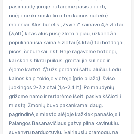
pasimaudę jūroje nutarėme pasistiprinti,
nuėjome iki kioskelio o ten kainos nuteikė
maloniai. Alus butelis „Zyviec“ kainavo 4,5 zlotai
(3,6lt) kitas alus pusę zloto pigiau, užkandžiai
populiariausia kaina 5 zlotai (4 litai) tai hotdogai,
picos, čeburekai ir kt. Beje ragavome hotdogų
kai skonis tikrai puikus, greitai jie sulindo ir
ėjome kartoti 🙂 užsigerdami šaltu alučiu. Ledų
kainos kaip tokioje vietoje (prie pliažo) išviso
juokingos 2-3 zlotai (1,6-2,4 lt). Po maudynių
grįžome namo ir nutarėme išeiti pasivaikščioti į
miestą. Žmonių buvo pakankamai daug,
pagrindinėje miesto alėjoje kažkiek panašioje į
Palangos Basanavičiaus gatvę pilna kavinukių,
suvenyrų parduotuvių, įvairiausių pramogų, na