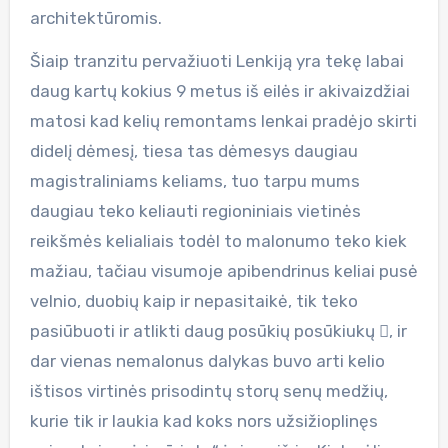
architektūromis.
Šiaip tranzitu pervažiuoti Lenkiją yra tekę labai
daug kartų kokius 9 metus iš eilės ir akivaizdžiai
matosi kad kelių remontams lenkai pradėjo skirti
didelį dėmesį, tiesa tas dėmesys daugiau
magistraliniams keliams, tuo tarpu mums
daugiau teko keliauti regioniniais vietinės
reikšmės kelialiais todėl to malonumo teko kiek
mažiau, tačiau visumoje apibendrinus keliai pusė
velnio, duobių kaip ir nepasitaikė, tik teko
pasiūbuoti ir atlikti daug posūkių posūkiukų , ir
dar vienas nemalonus dalykas buvo arti kelio
ištisos virtinės prisodintų storų senų medžių,
kurie tik ir laukia kad koks nors užsižioplinęs