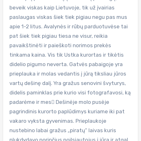
beveik viskas kaip Lietuvoje, tik už įvairias
paslaugas viskas šiek tiek pigiau negu pas mus
apie 1-2 litus. Avalynės ir rūbų parduotuvėse tai
pat šiek tiek pigiau tiesa ne visur, reikia
pavaikštinėti ir paieškoti norimos prekės
tinkama kaina. Vis tik Ustka kurortas ir tikėtis
didelio pigumo neverta. Gatvės pabaigoje yra
prieplauka ir molas vedantis į jūrą tiksliau jūros
vartų dešinę dalį. Yra gražus senovini švyturys,
didelis paminklas prie kurio visi fotografavosi, ką
padarėme ir mes Dešinėje molo pusėje
pagrindinis kurorto paplūdimys kuriame iki pat
vakaro vyksta gyvenimas. Prieplaukoje
nustebino labai gražus „piratų“ laivas kuris
plukdydavo norinčius poilsiautojus į jūra ir atgal.