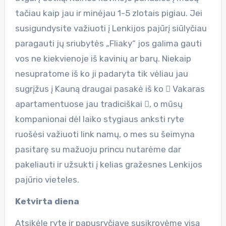
tačiau kaip jau ir minėjau 1-5 zlotais pigiau. Jei
susigundysite važiuoti į Lenkijos pajūrį siūlyčiau
paragauti jų sriubytės „Fliaky“ jos galima gauti
vos ne kiekvienoje iš kavinių ar barų. Niekaip
nesupratome iš ko ji padaryta tik vėliau jau
sugrįžus į Kauną draugai pasakė iš ko  Vakaras
apartamentuose jau tradiciškai , o mūsų
kompanionai dėl laiko stygiaus anksti ryte
ruošėsi važiuoti link namų, o mes su šeimyna
pasitarę su mažuoju princu nutarėme dar
pakeliauti ir užsukti į kelias gražesnes Lenkijos
pajūrio vieteles.
Ketvirta diena
Atsikėlę ryte ir papusryčiavę susikrovėme visą