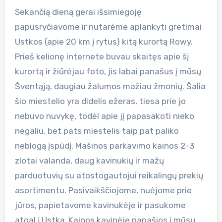
Sekančią dieną gerai išsimiegoję
papusryčiavome ir nutarėme aplankyti gretimai
Ustkos (apie 20 km į rytus) kitą kurortą Rowy.
Prieš kelionę internete buvau skaitęs apie šį
kurortą ir žiūrėjau foto, jis labai panašus į mūsų
Šventąją, daugiau žalumos mažiau žmonių. Šalia
šio miestelio yra didelis ežeras, tiesa prie jo
nebuvo nuvykę, todėl apie jį papasakoti nieko
negaliu, bet pats miestelis taip pat paliko
neblogą įspūdį. Mašinos parkavimo kainos 2-3
zlotai valanda, daug kavinukių ir mažų
parduotuvių su atostogautojui reikalingų prekių
asortimentu. Pasivaikščiojome, nuėjome prie
jūros, papietavome kavinukėje ir pasukome
atgal į Ustką. Kainos kavinėje panašios į mūsų