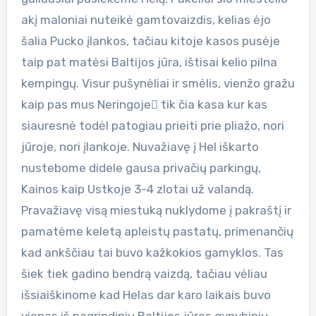
akį maloniai nuteikė gamtovaizdis, kelias ėjo
šalia Pucko įlankos, tačiau kitoje kasos pusėje
taip pat matėsi Baltijos jūra, ištisai kelio pilna
kempingų. Visur pušynėliai ir smėlis, vienžo gražu
kaip pas mus Neringoje tik čia kasa kur kas
siauresnė todėl patogiau prieiti prie pliažo, nori
jūroje, nori įlankoje. Nuvažiavę į Hel iškarto
nustebome didele gausa privačių parkingų,
Kainos kaip Ustkoje 3-4 zlotai už valandą.
Pravažiavę visą miestuką nuklydome į pakraštį ir
pamatėme keletą apleistų pastatų, primenančių
kad ankščiau tai buvo kažkokios gamyklos. Tas
šiek tiek gadino bendrą vaizdą, tačiau vėliau
išsiaiškinome kad Helas dar karo laikais buvo
vienas iš pagrindinių Baltijos jūros gynybinių