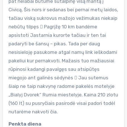
pat nelabai būtume sutalpinę visą mantą į
Civicą, Šis nors ir sedanas bei pernai metų laidos,
tačiau viską sukrovus mažojo vežimukas niekaip
nebūtų tilpęs  Pagrįžę 10 km bandėme
apsistoti Jastarnia kurorte tačiau ir ten tai
padaryti be šansų – pikas. Tada per daug
nesisieloję pasukome atgal namų link ieškodami
pakeliui kur pernakvoti. Mažasis tuo mažiausiai
rūpinosi kadangi pavalgęs sau atsipūtęs
miegojo ant galinės sėdynės  Jau sutemus
šiaip ne taip nakvynę radome pakelės motelyje
„Bialyj Dvorek“ Rumia miestelyje. Kaina 210 zlotu
(160 lt) su pusryčiais pasirodė visai padori todėl
nutarėme nakvoti čia.
Penkta diena