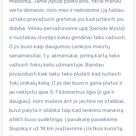
Malborką, Jame įspudį paliko pilis, tikrai manau
verta dėmesio, nors mes ir nelindome į ją tačiau
užteko pravažiuoti gretimai jos kad įsitikinti jos
didybe. Vėliau pervažiavome upę (berods Wysla)
ir nustebau išvydęs kokiu grindiniu teks važiuoti.
O jis buvo kaip daugumos Lenkijos miestų
senamiesčiai, t.y. akmenukai, pirmą kartą teko
važiuoti tokiu keliu užmiestyje. Bandau
įsivaizduoti kiek laiko teko plušėti kad nutiesti
tokį unikalų kelią. O jis dar buvo ir gana platus ir
jei neklystu apie 5-7 kilometrus ilgio (o gal ir
daugiau), nors mašina ant jo jautėsi ne stalibiai,
buvo palyta ir slidoka taip kad lenkimo manevrą
atlikti buvo sudėtinga. Į pavakarę pasiekėme
Slupską ir už 18 km įvažiavome į Ustkos kurortą.