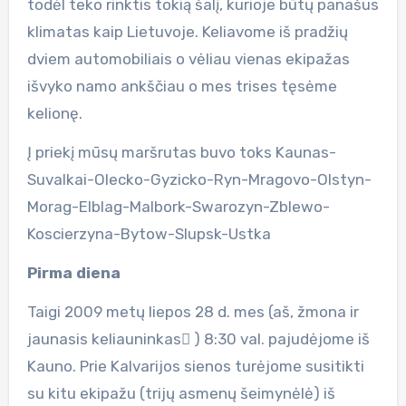
todėl teko rinktis tokią šalį, kurioje būtų panašus
klimatas kaip Lietuvoje. Keliavome iš pradžių
dviem automobiliais o vėliau vienas ekipažas
išvyko namo ankščiau o mes trises tęsėme
kelionę.
Į priekį mūsų maršrutas buvo toks Kaunas-
Suvalkai-Olecko-Gyzicko-Ryn-Mragovo-Olstyn-
Morag-Elblag-Malbork-Swarozyn-Zblewo-
Koscierzyna-Bytow-Slupsk-Ustka
Pirma diena
Taigi 2009 metų liepos 28 d. mes (aš, žmona ir
jaunasis keliauninkas ) 8:30 val. pajudėjome iš
Kauno. Prie Kalvarijos sienos turėjome susitikti
su kitu ekipažu (trijų asmenų šeimynėlė) iš