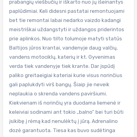
prabangių viešbučių ir iškarto nuo jų išeinantys
paplūdimiai. Keli didesni pastatai remontuojami
bet tie remontai labai nedarko vaizdo kadangi
meistriškai uždangstyti ir uždangos priderintos
prie aplinkos. Nuo tilto tolumoje matyti statūs
Baltijos jūros krantai, vandenyje daug valčių,
vandens motociklų, katerių ir kt. Gyvenimas
verda tiek vandenyje tiek krante. Dar įspūdį
paliko greitaeigiai kateriai kurie visus norinčius
gali paplukdyti virš bangų. Šiaip jie neveik
neplaukia o skrenda vandens paviršiumi.
Kiekvienam iš norinčių yra duodama liemenė ir
keleiviai sodinami ant tokio „balno“ bei turi būti
įsikibę į rėmą kad nenulėktų į jūrą. Adrenalino
dozė garantuota. Tiesa kas buvo sudėtinga