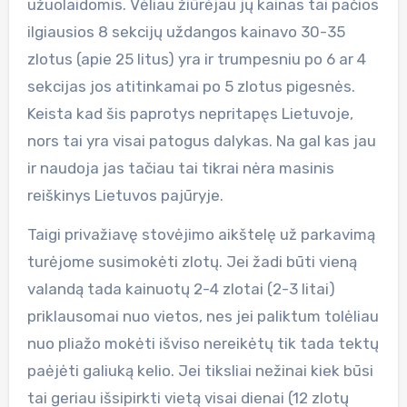
užuolaidomis. Vėliau žiūrėjau jų kainas tai pačios
ilgiausios 8 sekcijų uždangos kainavo 30-35
zlotus (apie 25 litus) yra ir trumpesniu po 6 ar 4
sekcijas jos atitinkamai po 5 zlotus pigesnės.
Keista kad šis paprotys nepritapęs Lietuvoje,
nors tai yra visai patogus dalykas. Na gal kas jau
ir naudoja jas tačiau tai tikrai nėra masinis
reiškinys Lietuvos pajūryje.
Taigi privažiavę stovėjimo aikštelę už parkavimą
turėjome susimokėti zlotų. Jei žadi būti vieną
valandą tada kainuotų 2-4 zlotai (2-3 litai)
priklausomai nuo vietos, nes jei paliktum tolėliau
nuo pliažo mokėti išviso nereikėtų tik tada tektų
paėjėti galiuką kelio. Jei tiksliai nežinai kiek būsi
tai geriau išsipirkti vietą visai dienai (12 zlotų