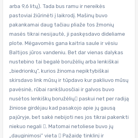
arba 9,6 litų). Tada bus ramu ir nereikės
pastoviai žiūrinėti į laikrodį. Mašinų buvo
pakankamai daug tačiau pliaže tos žmonių
masės tikrai nesijautė, ji paskęsdavo dideliame
plote. Mėgavomės gana kaitria saule ir vėsiu
Baltijos jūros vandeniu. Bet dar vienas dalykas
nustebino tai begalė boružėlių arba lenkiškai
„biedrionkų“, kurios žinoma nepiktybiškai
skirsdavo link mūsų ir tūpdavo kur pakliuvo mūsų
pavėsinė, rūbai rankšluosčiai ir galvos buvo
nusėtos lenkiškų boružėlių paskui net per radiją
žiniose girdėjau kad pasakojo apie jų gausą
pajūryje, bet sakė nebijoti nes jos tikrai pakenkti
niekuo negali . Matomai netoliese buvo jų
„dauginimosi“ vieta  Pažaidę tinklinį ir