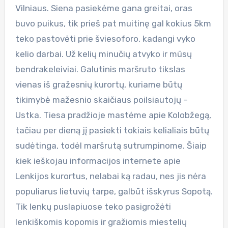
Vilniaus. Siena pasiekėme gana greitai, oras
buvo puikus, tik prieš pat muitinę gal kokius 5km
teko pastovėti prie šviesoforo, kadangi vyko
kelio darbai. Už kelių minučių atvyko ir mūsų
bendrakeleiviai. Galutinis maršruto tikslas
vienas iš gražesnių kurortų, kuriame būtų
tikimybė mažesnio skaičiaus poilsiautojų –
Ustka. Tiesa pradžioje mastėme apie Kolobžegą,
tačiau per dieną jį pasiekti tokiais kelialiais būtų
sudėtinga, todėl maršrutą sutrumpinome. Šiaip
kiek ieškojau informacijos internete apie
Lenkijos kurortus, nelabai ką radau, nes jis nėra
populiarus lietuvių tarpe, galbūt išskyrus Sopotą.
Tik lenkų puslapiuose teko pasigrožėti
lenkiškomis kopomis ir gražiomis miestelių