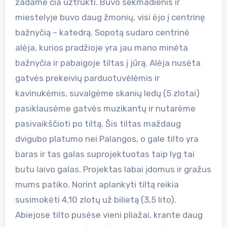
žadame čia užtrukti. Buvo sekmadienis ir
miestelyje buvo daug žmonių, visi ėjo į centrinę
bažnyčią – katedrą. Sopotą sudaro centrinė
alėja, kurios pradžioje yra jau mano minėta
bažnyčia ir pabaigoje tiltas į jūrą. Alėja nusėta
gatvės prekeivių parduotuvėlėmis ir
kavinukėmis, suvalgėme skanių ledų (5 zlotai)
pasiklausėme gatvės muzikantų ir nutarėme
pasivaikščioti po tiltą. Šis tiltas maždaug
dvigubo platumo nei Palangos, o gale tilto yra
baras ir tas galas suprojektuotas taip lyg tai
butu laivo galas. Projektas labai įdomus ir gražus
mums patiko. Norint aplankyti tiltą reikia
susimokėti 4,10 zlotų už bilietą (3,5 lito).
Abiejose tilto pusėse vieni pliažai, krante daug