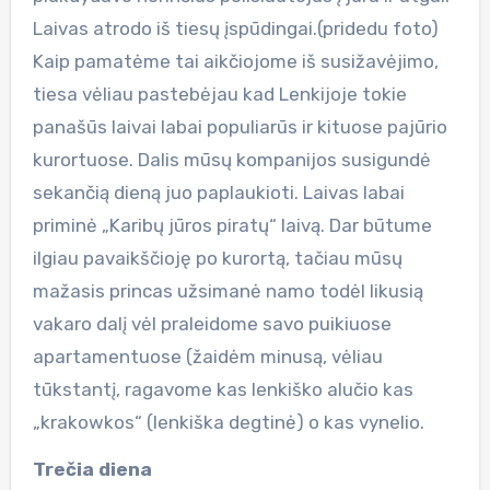
Laivas atrodo iš tiesų įspūdingai.(pridedu foto)
Kaip pamatėme tai aikčiojome iš susižavėjimo,
tiesa vėliau pastebėjau kad Lenkijoje tokie
panašūs laivai labai populiarūs ir kituose pajūrio
kurortuose. Dalis mūsų kompanijos susigundė
sekančią dieną juo paplaukioti. Laivas labai
priminė „Karibų jūros piratų“ laivą. Dar būtume
ilgiau pavaikščioję po kurortą, tačiau mūsų
mažasis princas užsimanė namo todėl likusią
vakaro dalį vėl praleidome savo puikiuose
apartamentuose (žaidėm minusą, vėliau
tūkstantį, ragavome kas lenkiško alučio kas
„krakowkos“ (lenkiška degtinė) o kas vynelio.
Trečia diena