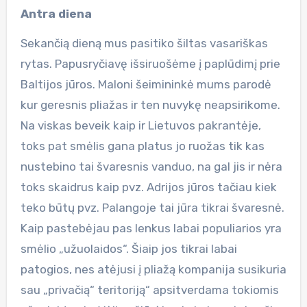
Antra diena
Sekančią dieną mus pasitiko šiltas vasariškas
rytas. Papusryčiavę išsiruošėme į paplūdimį prie
Baltijos jūros. Maloni šeimininkė mums parodė
kur geresnis pliažas ir ten nuvykę neapsirikome.
Na viskas beveik kaip ir Lietuvos pakrantėje,
toks pat smėlis gana platus jo ruožas tik kas
nustebino tai švaresnis vanduo, na gal jis ir nėra
toks skaidrus kaip pvz. Adrijos jūros tačiau kiek
teko būtų pvz. Palangoje tai jūra tikrai švaresnė.
Kaip pastebėjau pas lenkus labai populiarios yra
smėlio „užuolaidos“. Šiaip jos tikrai labai
patogios, nes atėjusi į pliažą kompanija susikuria
sau „privačią“ teritoriją“ apsitverdama tokiomis