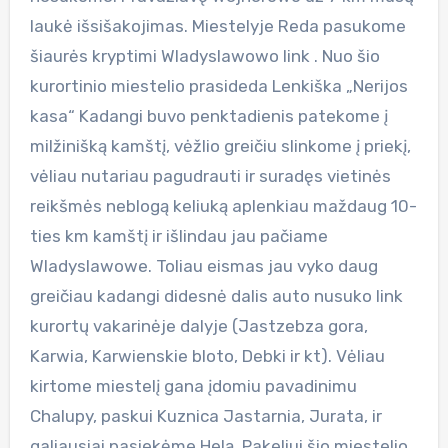
laukė išsišakojimas. Miestelyje Reda pasukome
šiaurės kryptimi Wladyslawowo link . Nuo šio
kurortinio miestelio prasideda Lenkiška „Nerijos
kasa“ Kadangi buvo penktadienis patekome į
milžinišką kamštį, vėžlio greičiu slinkome į priekį,
vėliau nutariau pagudrauti ir suradęs vietinės
reikšmės neblogą keliuką aplenkiau maždaug 10-
ties km kamštį ir išlindau jau pačiame
Wladyslawowe. Toliau eismas jau vyko daug
greičiau kadangi didesnė dalis auto nusuko link
kurortų vakarinėje dalyje (Jastzebza gora,
Karwia, Karwienskie bloto, Debki ir kt). Vėliau
kirtome miestelį gana įdomiu pavadinimu
Chalupy, paskui Kuznica Jastarnia, Jurata, ir
galiausiai pasiekėme Helą. Pakeliui šio miestelio