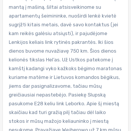
mantą į mašiną, šiltai atsisveikinome su
apartamentų šeimininke, nuoširdi lenkė kvietė
sugrįžti kitais metais, davė savo kontaktus (jei
kam reikės galėsiu atsiųsti), ir pajudėjome
Lenkijos keliais link rytinės pakrantės. Iki šios
dienos buvome nuvažiavę 750 km. Šios dienos
kelionės tikslas Hel‘as. Už Ustkos patekome į
kamštį kadangi vyko kažkoks bėgimo maratonas
kuriame matėme ir Lietuvos komandos bėgikus,
jiems dar pasignalizavome, tačiau mūsų
greičiausiai nepastebėjo. Pasiekę Slupską
pasukome E28 keliu link Leborko. Apie šį miestą
skaičiau kad turi gražią pilį tačiau dėl laiko
stokos ir mūsų mažojo keliauninko į miestą
nesukome. Pravažiavę Wejherowo už 7 km mūsų