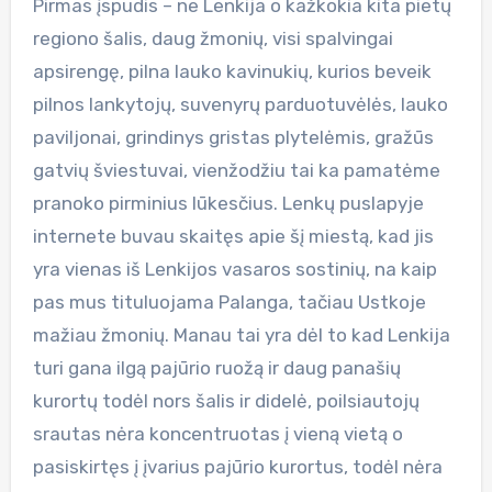
Pirmas įspudis – ne Lenkija o kažkokia kita pietų
regiono šalis, daug žmonių, visi spalvingai
apsirengę, pilna lauko kavinukių, kurios beveik
pilnos lankytojų, suvenyrų parduotuvėlės, lauko
paviljonai, grindinys gristas plytelėmis, gražūs
gatvių šviestuvai, vienžodžiu tai ka pamatėme
pranoko pirminius lūkesčius. Lenkų puslapyje
internete buvau skaitęs apie šį miestą, kad jis
yra vienas iš Lenkijos vasaros sostinių, na kaip
pas mus tituluojama Palanga, tačiau Ustkoje
mažiau žmonių. Manau tai yra dėl to kad Lenkija
turi gana ilgą pajūrio ruožą ir daug panašių
kurortų todėl nors šalis ir didelė, poilsiautojų
srautas nėra koncentruotas į vieną vietą o
pasiskirtęs į įvarius pajūrio kurortus, todėl nėra