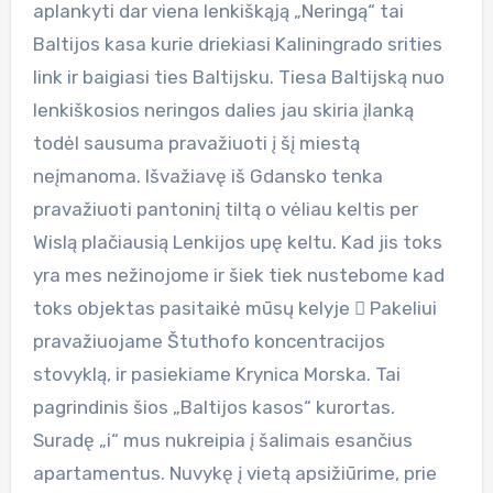
aplankyti dar viena lenkiškąją „Neringą“ tai
Baltijos kasa kurie driekiasi Kaliningrado srities
link ir baigiasi ties Baltijsku. Tiesa Baltijską nuo
lenkiškosios neringos dalies jau skiria įlanką
todėl sausuma pravažiuoti į šį miestą
neįmanoma. Išvažiavę iš Gdansko tenka
pravažiuoti pantoninį tiltą o vėliau keltis per
Wislą plačiausią Lenkijos upę keltu. Kad jis toks
yra mes nežinojome ir šiek tiek nustebome kad
toks objektas pasitaikė mūsų kelyje  Pakeliui
pravažiuojame Štuthofo koncentracijos
stovyklą, ir pasiekiame Krynica Morska. Tai
pagrindinis šios „Baltijos kasos“ kurortas.
Suradę „i“ mus nukreipia į šalimais esančius
apartamentus. Nuvykę į vietą apsižiūrime, prie