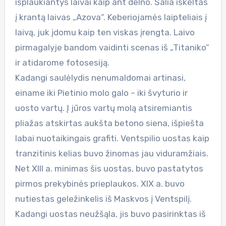
išplaukiantys laivai kaip ant delno. Šalia iškeltas
į krantą laivas „Azova“. Keberiojamės laipteliais į
laivą, juk įdomu kaip ten viskas įrengta. Laivo
pirmagalyje bandom vaidinti scenas iš „Titaniko“
ir atidarome fotosesiją.
Kadangi saulėlydis nenumaldomai artinasi,
einame iki Pietinio molo galo – iki švyturio ir
uosto vartų. Į jūros vartų molą atsiremiantis
pliažas atskirtas aukšta betono siena, išpiešta
labai nuotaikingais grafiti. Ventspilio uostas kaip
tranzitinis kelias buvo žinomas jau viduramžiais.
Net XIII a. minimas šis uostas, buvo pastatytos
pirmos prekybinės prieplaukos. XIX a. buvo
nutiestas geležinkelis iš Maskvos į Ventspilį.
Kadangi uostas neužšąla, jis buvo pasirinktas iš