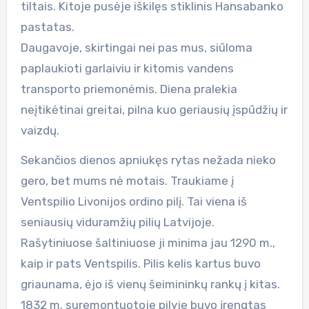
tiltais. Kitoje pusėje iškilęs stiklinis Hansabanko
pastatas.
Daugavoje, skirtingai nei pas mus, siūloma
paplaukioti garlaiviu ir kitomis vandens
transporto priemonėmis. Diena pralekia
neįtikėtinai greitai, pilna kuo geriausių įspūdžių ir
vaizdų.
Sekančios dienos apniukęs rytas nežada nieko
gero, bet mums nė motais. Traukiame į
Ventspilio Livonijos ordino pilį. Tai viena iš
seniausių viduramžių pilių Latvijoje.
Rašytiniuose šaltiniuose ji minima jau 1290 m.,
kaip ir pats Ventspilis. Pilis kelis kartus buvo
griaunama, ėjo iš vienų šeimininkų rankų į kitas.
1832 m. suremontuotoje pilyje buvo įrengtas