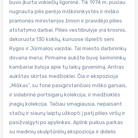
buvo įkurta vokiečių ligoninė. Tik 1974 m. pusiau
nugriauta pilis perėjo miškininkystės ir miško
pramonės ministerijos žinion ir prasidėjo pilies
atstatymo darbai. Pilies vestibiulyje yra krosnis,
dekoruota 130 koklių, kuriuose išpiešti seni
Rygos ir Jūrmalos vaizdai. Tai miesto darbininkų
dovana merui. Pirmame aukšte buvę šeimininkų
kambariai byloja apie tų laikų gyvenimą. Antras
aukštas skirtas medžioklei. Čia ir ekspozicija
„Miškas“, su fone pasigirstančiais miško garsais,
ir sidabrinė portsigarų kolekcija, ir medžioklės
įnagių kolekcija. Tačiau smagiausia, nepaisant
stačių ir siaurų laiptų užkopti į patį pilies viršų ir
pasižvalgyti po apylinkes. Aplink puikus parkas
su medinių skulptūrėlių ekspozicija ir didelis