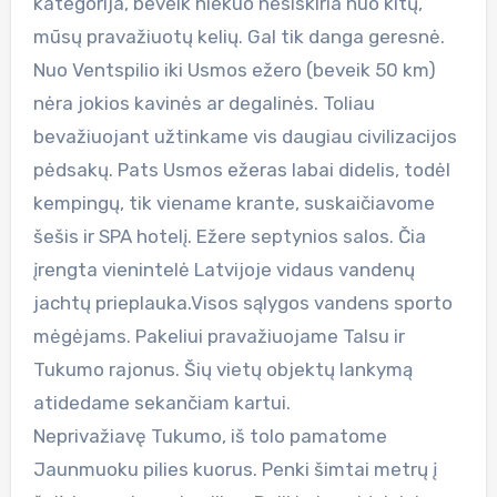
kategorija, beveik niekuo nesiskiria nuo kitų,
mūsų pravažiuotų kelių. Gal tik danga geresnė.
Nuo Ventspilio iki Usmos ežero (beveik 50 km)
nėra jokios kavinės ar degalinės. Toliau
bevažiuojant užtinkame vis daugiau civilizacijos
pėdsakų. Pats Usmos ežeras labai didelis, todėl
kempingų, tik viename krante, suskaičiavome
šešis ir SPA hotelį. Ežere septynios salos. Čia
įrengta vienintelė Latvijoje vidaus vandenų
jachtų prieplauka.Visos sąlygos vandens sporto
mėgėjams. Pakeliui pravažiuojame Talsu ir
Tukumo rajonus. Šių vietų objektų lankymą
atidedame sekančiam kartui.
Neprivažiavę Tukumo, iš tolo pamatome
Jaunmuoku pilies kuorus. Penki šimtai metrų į