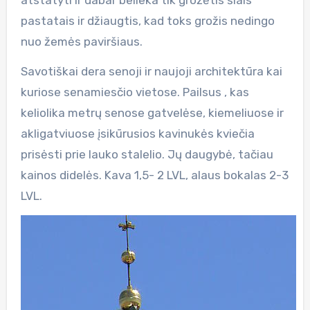
atstatyti ir dabar belieka tik grožėtis šiais
pastatais ir džiaugtis, kad toks grožis nedingo
nuo žemės paviršiaus.
Savotiškai dera senoji ir naujoji architektūra kai
kuriose senamiesčio vietose. Pailsus , kas
keliolika metrų senose gatvelėse, kiemeliuose ir
akligatviuose įsikūrusios kavinukės kviečia
prisėsti prie lauko stalelio. Jų daugybė, tačiau
kainos didelės. Kava 1,5- 2 LVL, alaus bokalas 2-3
LVL.