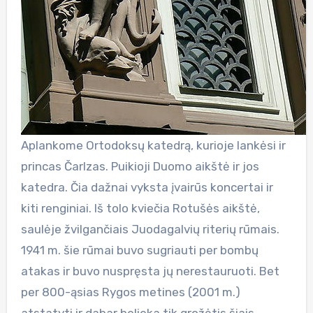
Aplankome Ortodoksų katedrą, kurioje lankėsi ir
princas Čarlzas. Puikioji Duomo aikštė ir jos
katedra. Čia dažnai vyksta įvairūs koncertai ir
kiti renginiai. Iš tolo kviečia Rotušės aikštė,
saulėje žvilgančiais Juodagalvių riterių rūmais.
1941 m. šie rūmai buvo sugriauti per bombų
atakas ir buvo nuspręsta jų nerestauruoti. Bet
per 800-ąsias Rygos metines (2001 m.)