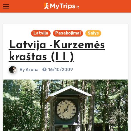
Skip
to
content
Latvija
Pasakojimai
Šalys
Latvija -Kurzemės
kraštas (I I )
By
Aruna
16/10/2009