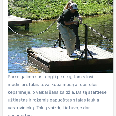
Parke galima susirengti pikniką, tam stovi
mediniai stalai, tėvai kepa mėsą ar dešreles
kepsninėje, o vaikai šalia žaidžia. Baltą staltiese
užtiestas ir rožėmis papuoštas stalas laukia
vestuvininkų. Tokių vaizdų Lietuvoje dar
nepamatysi.