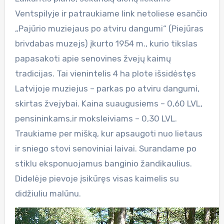
Ventspilyje ir patraukiame link netoliese esančio
„Pajūrio muziejaus po atviru dangumi“ (Piejūras
brivdabas muzejs) įkurto 1954 m., kurio tikslas
papasakoti apie senovines žvejų kaimų
tradicijas. Tai vienintelis 4 ha plote išsidėstęs
Latvijoje muziejus – parkas po atviru dangumi,
skirtas žvejybai. Kaina suaugusiems – 0,60 LVL,
pensininkams,ir moksleiviams – 0,30 LVL.
Traukiame per mišką, kur apsaugoti nuo lietaus
ir sniego stovi senoviniai laivai. Surandame po
stiklu eksponuojamus banginio žandikaulius.
Didelėje pievoje įsikūręs visas kaimelis su
didžiuliu malūnu.