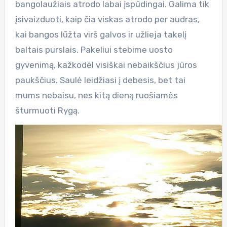
bangolaužiais atrodo labai įspūdingai. Galima tik
įsivaizduoti, kaip čia viskas atrodo per audras,
kai bangos lūžta virš galvos ir užlieja takelį
baltais purslais. Pakeliui stebime uosto
gyvenimą, kažkodėl visiškai nebaikščius jūros
paukščius. Saulė leidžiasi į debesis, bet tai
mums nebaisu, nes kitą dieną ruošiamės
šturmuoti Rygą.