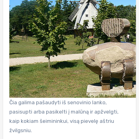
Čia galima pašaudyti iš senovinio lanko,
pasisupti arba pasikelti į malūną ir apžvelgti,
kaip kokiam šeimininkui, visą pievelę aštriu
žvilgsniu.