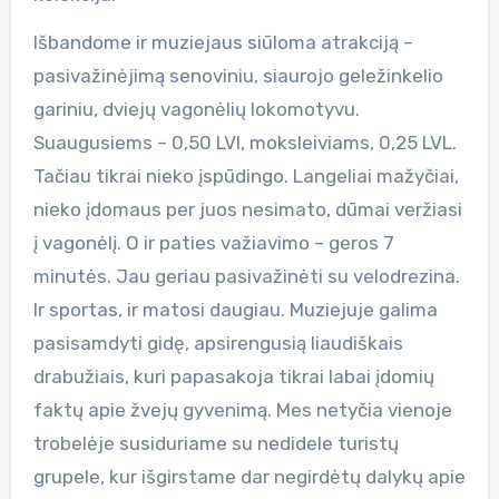
Išbandome ir muziejaus siūloma atrakciją –
pasivažinėjimą senoviniu, siaurojo geležinkelio
gariniu, dviejų vagonėlių lokomotyvu.
Suaugusiems – 0,50 LVl, moksleiviams, 0,25 LVL.
Tačiau tikrai nieko įspūdingo. Langeliai mažyčiai,
nieko įdomaus per juos nesimato, dūmai veržiasi
į vagonėlį. O ir paties važiavimo – geros 7
minutės. Jau geriau pasivažinėti su velodrezina.
Ir sportas, ir matosi daugiau. Muziejuje galima
pasisamdyti gidę, apsirengusią liaudiškais
drabužiais, kuri papasakoja tikrai labai įdomių
faktų apie žvejų gyvenimą. Mes netyčia vienoje
trobelėje susiduriame su nedidele turistų
grupele, kur išgirstame dar negirdėtų dalykų apie