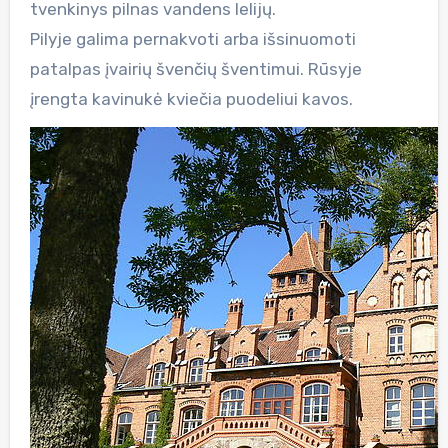
tvenkinys pilnas vandens lelijų.
Pilyje galima pernakvoti arba išsinuomoti
patalpas įvairių švenčių šventimui. Rūsyje
įrengta kavinukė kviečia puodeliui kavos.