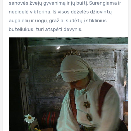
senovės žvejų gyvenimą ir jų buitį. Surengiama ir
nedidelė viktorina. Iš visos dėželės džiovintų
augalėlių ir uogų, gražiai sudėtų į stiklinius
buteliukus, turi atspėti devynis.