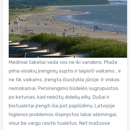
Mediniai takeliai veda vos ne iki vandens. Pliaže
pilna visokių įrenginių suptis ir laipioti vaikams , ir
ne tik vaikams. Įrengta čiuožykla jūroje. Ir viskas
nemokamai. Persirengimo būdelės sugrupuotos
po keturias, kad nebūtų didelių eilių. Dušai ir
biotualetai įrengti čia pat paplūdimy. Latvijoje
higienos problemos išspręstos labai sėkmingai,
visur be vargo rasite tualetus. Net mažuose