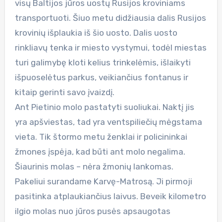
visų Baltijos jūros uostų Rusijos kroviniams
transportuoti. Šiuo metu didžiausia dalis Rusijos
krovinių išplaukia iš šio uosto. Dalis uosto
rinkliavų tenka ir miesto vystymui, todėl miestas
turi galimybę kloti kelius trinkelėmis, išlaikyti
išpuoselėtus parkus, veikiančius fontanus ir
kitaip gerinti savo įvaizdį.
Ant Pietinio molo pastatyti suoliukai. Naktį jis
yra apšviestas, tad yra ventspiliečių mėgstama
vieta. Tik štormo metu ženklai ir policininkai
žmones įspėja, kad būti ant molo negalima.
Šiaurinis molas – nėra žmonių lankomas.
Pakeliui surandame Karvę-Matrosą. Ji pirmoji
pasitinka atplaukiančius laivus. Beveik kilometro
ilgio molas nuo jūros pusės apsaugotas