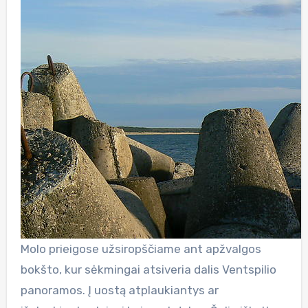
Molo prieigose užsiropščiame ant apžvalgos
bokšto, kur sėkmingai atsiveria dalis Ventspilio
panoramos. Į uostą atplaukiantys ar