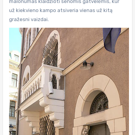
malonumas klaidžioti senomis gatvelėmis, kur
už kiekvieno kampo atsiveria vienas už kitą
gražesni vaizdai.