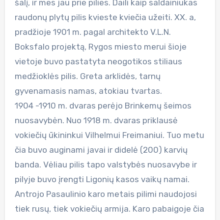
šalį, ir mes jau prie pilies. Daili kaip saldainiukas
raudonų plytų pilis kvieste kviečia užeiti. XX. a,
pradžioje 1901 m. pagal architekto V.L.N.
Boksfalo projektą, Rygos miesto merui šioje
vietoje buvo pastatyta neogotikos stiliaus
medžioklės pilis. Greta arklidės, tarnų
gyvenamasis namas, atokiau tvartas.
1904 -1910 m. dvaras perėjo Brinkemų šeimos
nuosavybėn. Nuo 1918 m. dvaras priklausė
vokiečių ūkininkui Vilhelmui Freimaniui. Tuo metu
čia buvo auginami javai ir didelė (200) karvių
banda. Vėliau pilis tapo valstybės nuosavybe ir
pilyje buvo įrengti Ligonių kasos vaikų namai.
Antrojo Pasaulinio karo metais pilimi naudojosi
tiek rusų, tiek vokiečių armija. Karo pabaigoje čia