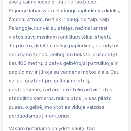
žvejų kaimeliuose ar pajūrio ruožuose.
Pajūryje labai švaru. Kadangi paplūdimys didelis,
žmonių atrodo, ne tiek ir daug. Ne taip, kaip
Palangoje, kur vėliau atėjęs, nežinai ar rasi
vietos savo menkam rankšluostėliui ištiesti.
Tarp kitko, didelėje dalyje paplūdimių nurodytos
nerūkymo zonos. Gelbėjimo bokšteliai išdėstyti
kas 100 metrų, o patys gelbėtojai patruliuoja ir
paplūdimy, ir jūroje su vandens motociklais. Jau
vėliau, grįžtant pro gelbėjimo stotį,
pastebėjome, kad ant bokštelio pritvirtintos
stebėjimo kameros, nukreiptos į visas pliažo
puses, o gelbėjimo stoties viduje vaizdas
perduodamas į monitorius.
Vakare nutariame palydėti saulę, tad