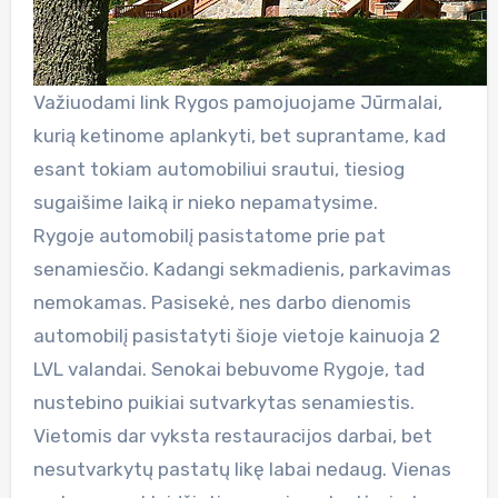
Važiuodami link Rygos pamojuojame Jūrmalai,
kurią ketinome aplankyti, bet suprantame, kad
esant tokiam automobiliui srautui, tiesiog
sugaišime laiką ir nieko nepamatysime.
Rygoje automobilį pasistatome prie pat
senamiesčio. Kadangi sekmadienis, parkavimas
nemokamas. Pasisekė, nes darbo dienomis
automobilį pasistatyti šioje vietoje kainuoja 2
LVL valandai. Senokai bebuvome Rygoje, tad
nustebino puikiai sutvarkytas senamiestis.
Vietomis dar vyksta restauracijos darbai, bet
nesutvarkytų pastatų likę labai nedaug. Vienas