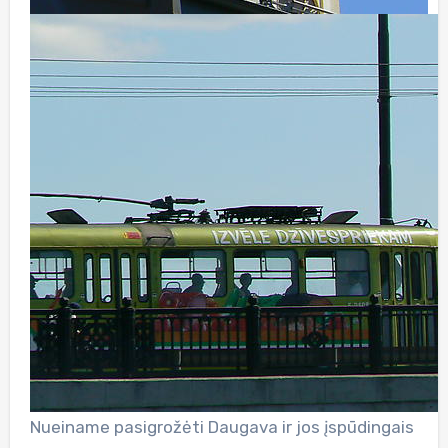
Nueiname pasigrožėti Daugava ir jos įspūdingais