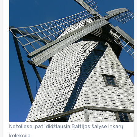
Netoliese, pati didžiausia Baltijos šalyse inkarų
kolekcija.