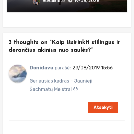
Suvalkiete
19/06/2026
3 thoughts on “Kaip išsirinkti stilingus ir
derančius akinius nuo saulės?”
Donidavu
parašė:
29/08/2019 15:56
Geriausias kadras – Jaunieji
Šachmatų Meistrai 🙂
Atsakyti