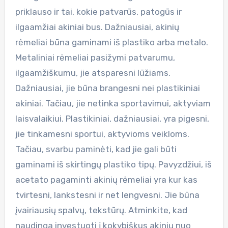
priklauso ir tai, kokie patvarūs, patogūs ir
ilgaamžiai akiniai bus. Dažniausiai, akinių
rėmeliai būna gaminami iš plastiko arba metalo.
Metaliniai rėmeliai pasižymi patvarumu,
ilgaamžiškumu, jie atsparesni lūžiams.
Dažniausiai, jie būna brangesni nei plastikiniai
akiniai. Tačiau, jie netinka sportavimui, aktyviam
laisvalaikiui. Plastikiniai, dažniausiai, yra pigesni,
jie tinkamesni sportui, aktyvioms veikloms.
Tačiau, svarbu paminėti, kad jie gali būti
gaminami iš skirtingų plastiko tipų. Pavyzdžiui, iš
acetato pagaminti akinių rėmeliai yra kur kas
tvirtesni, lankstesni ir net lengvesni. Jie būna
įvairiausių spalvų, tekstūrų. Atminkite, kad
naudinga investuoti į kokybiškus akinių nuo