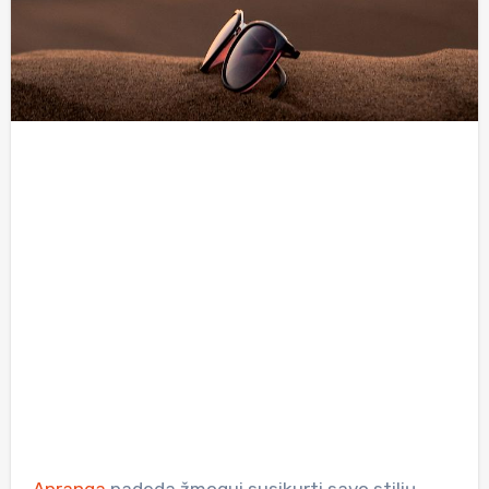
Apranga
padeda žmogui susikurti savo stilių,