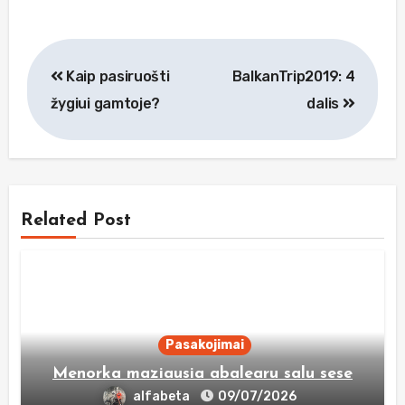
Navigacija
Kaip pasiruošti
BalkanTrip2019: 4
tarp
žygiui gamtoje?
dalis
įrašų
Related Post
Pasakojimai
Menorka maziausia abalearu salu sese
alfabeta
09/07/2026