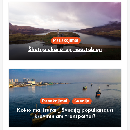
Pasakojimai
Škotija ūkanotoji, nuostabioji
Pasakojimai
Švedija
Kokie maršrutai į Švediją populiariausi
krovininiam transportui?