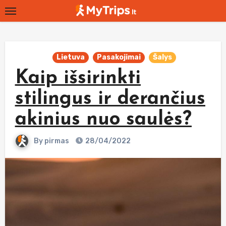
Skip
to
content
Lietuva
Pasakojimai
Šalys
Kaip išsirinkti
stilingus ir derančius
akinius nuo saulės?
By
pirmas
28/04/2022