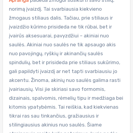
norimą įvaizdį. Tai svarbiausia kiekvieno
žmogaus stiliaus dalis. Tačiau, prie stiliaus ir
įvaizdžio kūrimo prisideda ne tik rūbai, bet ir
įvairūs aksesuarai, pavyzdžiui – akiniai nuo
saulės. Akiniai nuo saulės ne tik apsaugo akis
nuo pavojingų, ryškių ir akinančių saulės
spindulių, bet ir prisideda prie stiliaus sukūrimo,
gali papildyti įvaizdį ar net tapti svarbiausiu jo
akcentu. Žinoma, akinių nuo saulės galima rasti
įvairiausių. Visi jie skiriasi savo formomis,
dizainais, spalvomis, rėmelių tipu ir medžiaga bei
kitomis ypatybėmis. Tai reiškia, kad kiekvienas
tikrai ras sau tinkančius, gražiausius ir
stilingiausius akinius nuo saulės. Šiame