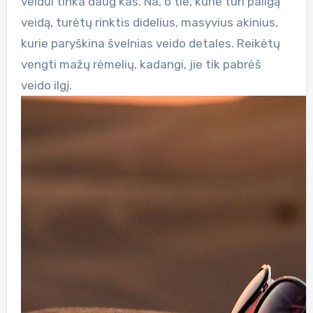
veidui tinka daug kas. Na, o tie, kurie turi pailgą
veidą, turėtų rinktis didelius, masyvius akinius,
kurie paryškina švelnias veido detales. Reikėtų
vengti mažų rėmelių, kadangi, jie tik pabrėš
veido ilgį.