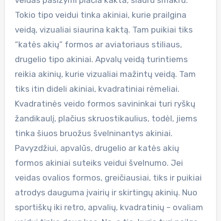
Tokio tipo veidui tinka akiniai, kurie prailgina
veidą, vizualiai siaurina kaktą. Tam puikiai tiks
“katės akių” formos ar aviatoriaus stiliaus,
drugelio tipo akiniai. Apvalų veidą turintiems
reikia akinių, kurie vizualiai mažintų veidą. Tam
tiks itin dideli akiniai, kvadratiniai rėmeliai.
Kvadratinės veido formos savininkai turi ryškų
žandikaulį, plačius skruostikaulius, todėl, jiems
tinka šiuos bruožus švelninantys akiniai.
Pavyzdžiui, apvalūs, drugelio ar katės akių
formos akiniai suteiks veidui švelnumo. Jei
veidas ovalios formos, greičiausiai, tiks ir puikiai
atrodys dauguma įvairių ir skirtingų akinių. Nuo
sportiškų iki retro, apvalių, kvadratinių – ovaliam