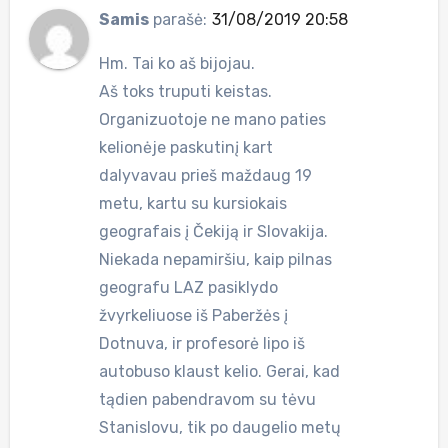
Samis
parašė:
31/08/2019 20:58
Hm. Tai ko aš bijojau.
Aš toks truputi keistas.
Organizuotoje ne mano paties
kelionėje paskutinį kart
dalyvavau prieš maždaug 19
metu, kartu su kursiokais
geografais į Čekiją ir Slovakija.
Niekada nepamiršiu, kaip pilnas
geografu LAZ pasiklydo
žvyrkeliuose iš Paberžės į
Dotnuva, ir profesorė lipo iš
autobuso klaust kelio. Gerai, kad
tądien pabendravom su tėvu
Stanislovu, tik po daugelio metų