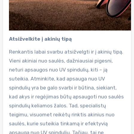
Atsižvelkite į akinių tipą
Renkantis labai svarbu atsižvelgti ir į akinių tipą.
Vieni akiniai nuo saulės, dažniausiai pigesni,
neturi apsaugos nuo UV spindulių, kiti – ją
suteikia. Atminkite, kad apsauga nuo UV
spindulių yra be galo svarbi ir būtina, siekiant,
kad akys ir regėjimas būtų apsaugoti nuo saulės
spindulių keliamos žalos. Tad, specialistų
teigimu, visuomet reikėtų rinktis akinius nuo
saulės, kurie suteikia tinkamą ir efektyvią
apsaugą nuo UV spindulių. Tačiau, tai ne