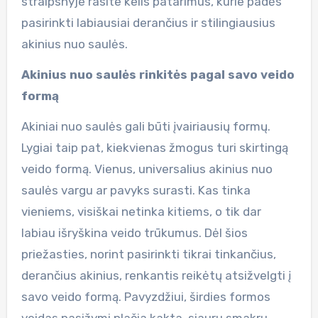
straipsnyje rasite kelis patarimus, kurie padės
pasirinkti labiausiai derančius ir stilingiausius
akinius nuo saulės.
Akinius nuo saulės rinkitės pagal savo veido
formą
Akiniai nuo saulės gali būti įvairiausių formų.
Lygiai taip pat, kiekvienas žmogus turi skirtingą
veido formą. Vienus, universalius akinius nuo
saulės vargu ar pavyks surasti. Kas tinka
vieniems, visiškai netinka kitiems, o tik dar
labiau išryškina veido trūkumus. Dėl šios
priežasties, norint pasirinkti tikrai tinkančius,
derančius akinius, renkantis reikėtų atsižvelgti į
savo veido formą. Pavyzdžiui, širdies formos
veidas pasižymi plačia kakta, siauru smakru.