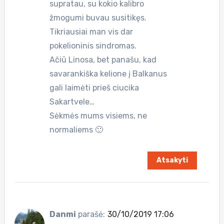
supratau, su kokio kalibro
žmogumi buvau susitikęs.
Tikriausiai man vis dar
pokelioninis sindromas.
Ačiū Linosa, bet panašu, kad
savarankiška kelione į Balkanus
gali laimėti prieš ciucika
Sakartvele…
Sėkmės mums visiems, ne
normaliems 🙂
Atsakyti
Danmi
parašė:
30/10/2019 17:06