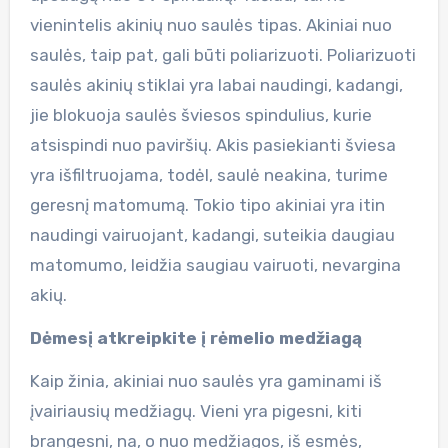
vienintelis akinių nuo saulės tipas. Akiniai nuo
saulės, taip pat, gali būti poliarizuoti. Poliarizuoti
saulės akinių stiklai yra labai naudingi, kadangi,
jie blokuoja saulės šviesos spindulius, kurie
atsispindi nuo paviršių. Akis pasiekianti šviesa
yra išfiltruojama, todėl, saulė neakina, turime
geresnį matomumą. Tokio tipo akiniai yra itin
naudingi vairuojant, kadangi, suteikia daugiau
matomumo, leidžia saugiau vairuoti, nevargina
akių.
Dėmesį atkreipkite į rėmelio medžiagą
Kaip žinia, akiniai nuo saulės yra gaminami iš
įvairiausių medžiagų. Vieni yra pigesni, kiti
brangesni, na, o nuo medžiagos, iš esmės,