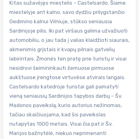
Kitas sužavėjęs miestelis – Castelsardo. Šiame
miestelyje ant kalno, savo dydžiu prilygstančio
Gedimino kalnui Vilniuje, stūkso seniausia
Sardinijoje pilis. Iki pat viršaus galima užvažiuoti
automobiliu, o jau tada į valias klaidžioti siaurais,
akmenimis grįstais ir kvapų pilnais gatvelių
labirintais. Žmonės ten pratę prie turistų ir visai
nesidrovi šeimininkauti žemuose pirmuose
aukštuose įrengtose virtuvėse atvirais langais.
Castelsardo katedroje turistai gali pamatyti
vieną seniausių Sardinijos tapybos darbų – Šv.
Madonos paveikslą, kurio autorius nežinomas,
tačiau skaičiuojama, kad šis paveikslas
nutapytas 1500 metais. Visai čia pat ir Šv.
Marijos bažnytėlė, niekuo neprimenanti