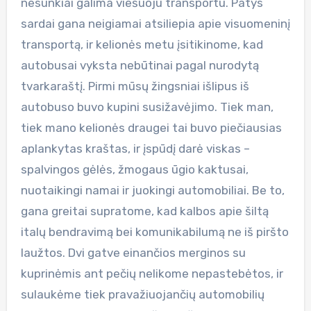
nesunkiai galima viešuoju transportu. Patys
sardai gana neigiamai atsiliepia apie visuomeninį
transportą, ir kelionės metu įsitikinome, kad
autobusai vyksta nebūtinai pagal nurodytą
tvarkaraštį. Pirmi mūsų žingsniai išlipus iš
autobuso buvo kupini susižavėjimo. Tiek man,
tiek mano kelionės draugei tai buvo piečiausias
aplankytas kraštas, ir įspūdį darė viskas –
spalvingos gėlės, žmogaus ūgio kaktusai,
nuotaikingi namai ir juokingi automobiliai. Be to,
gana greitai supratome, kad kalbos apie šiltą
italų bendravimą bei komunikabilumą ne iš piršto
laužtos. Dvi gatve einančios merginos su
kuprinėmis ant pečių nelikome nepastebėtos, ir
sulaukėme tiek pravažiuojančių automobilių