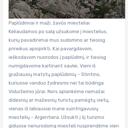
Paplūdimiai ir maži, žavūs miesteliai
Keliaudamos po salą užsukome į miestelius,
kurių pavadinimai mus sudomino ar tiesiog
prireikus apsipirkti. Kai pavargdavom,
ieškodavom nuorodos į paplūdimį, ir tiesiog
numigdavome kaitinant saulei. Vieni iš
gražiausių matytų paplūdimių – Stintino,
kuriuose vanduo žydresnis nei tai būdinga
Viduržemio jūrai. Nors aplankėme nemažai
didesnių ar mažesnių turistų pamėgtų vietų,
vienas iš labiausiai mane suintrigavusių
miestelių – Argentiera. Užsukti į šį turizmo
giduose nenurodomą miestelį nusprendėme vien