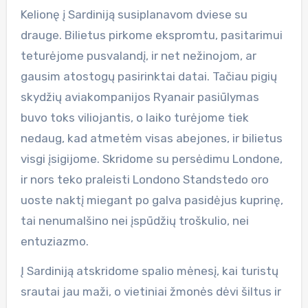
Kelionę į Sardiniją susiplanavom dviese su
drauge. Bilietus pirkome ekspromtu, pasitarimui
teturėjome pusvalandį, ir net nežinojom, ar
gausim atostogų pasirinktai datai. Tačiau pigių
skydžių aviakompanijos Ryanair pasiūlymas
buvo toks viliojantis, o laiko turėjome tiek
nedaug, kad atmetėm visas abejones, ir bilietus
visgi įsigijome. Skridome su persėdimu Londone,
ir nors teko praleisti Londono Standstedo oro
uoste naktį miegant po galva pasidėjus kuprinę,
tai nenumalšino nei įspūdžių troškulio, nei
entuziazmo.
Į Sardiniją atskridome spalio mėnesį, kai turistų
srautai jau maži, o vietiniai žmonės dėvi šiltus ir