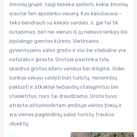
žmonių grupė, taigi belieka spėlioti, kokie žmonių
srautai ten apsilanko vasarą. Kas keisčiausia –
teko bendrauti su keliais sardais, ir, gal tai tik
sutapimas, bet nei vienas iš jų nebuvo lankęs šio
įspūdingo gamtos kūrinio. Vietiniams
gyventojams salos grožis ir visi šie stebuklai yra
natūralu ir įprasta. Grotoje pasitinka tyla,
skaidrus grotos ežero vanduo bei drėgmė. Gidei
sunkiai sekasi valdyti būrį turistų, nenorinčių
paklusti ir atkakliai liečiančių stalagmitus bei
stalaktitus, nors tai draudžiama. Grota buvo
atrasta aštuonioliktam amžiuje vietos žvejų ir
yra vienas pagrindinių salos turistų traukos
objektų.