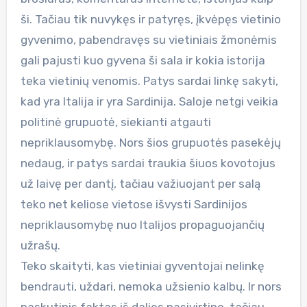
ši. Tačiau tik nuvykęs ir patyręs, įkvėpęs vietinio
gyvenimo, pabendravęs su vietiniais žmonėmis
gali pajusti kuo gyvena ši sala ir kokia istorija
teka vietinių venomis. Patys sardai linkę sakyti,
kad yra Italija ir yra Sardinija. Saloje netgi veikia
politinė grupuotė, siekianti atgauti
nepriklausomybę. Nors šios grupuotės pasekėjų
nedaug, ir patys sardai traukia šiuos kovotojus
už laivę per dantį, tačiau važiuojant per salą
teko net keliose vietose išvysti Sardinijos
nepriklausomybę nuo Italijos propaguojančių
užrašų.
Teko skaityti, kas vietiniai gyventojai nelinkę
bendrauti, uždari, nemoka užsienio kalbų. Ir nors
paskutinis faktas iš dalies pasivirtino, tačiau