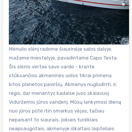
Mėnulio slėnį radome šiaurinėje salos dalyje,
mažame miestelyje, pavadintame Capo Testa.
Šis slėnis vertas savo vardo – krante
stūksančios akmeninės uolos tikrai primena
kitos planetos paviršių. Akmenys nugludinti, ir,
regis, dar menantys kadaise juos skalavusį
Viduržemio jūros vandenį. Mūsų lankymosi dieną
nuo jūros pūtė itin smarkus vėjas, tačiau
nepaisant to siaurais, jokiais turėklais
neapsaugotais, akmenyje iškaltais laipteliais