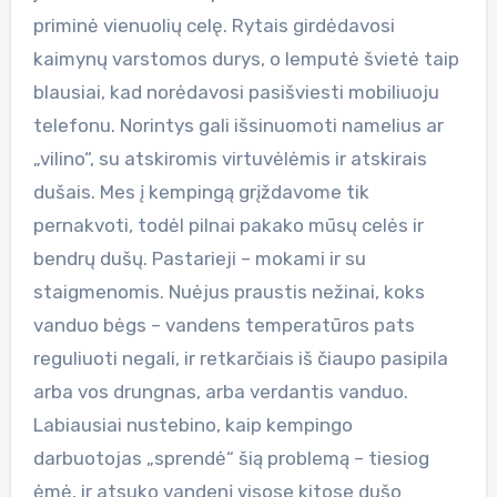
priminė vienuolių celę. Rytais girdėdavosi
kaimynų varstomos durys, o lemputė švietė taip
blausiai, kad norėdavosi pasišviesti mobiliuoju
telefonu. Norintys gali išsinuomoti namelius ar
„vilino“, su atskiromis virtuvėlėmis ir atskirais
dušais. Mes į kempingą grįždavome tik
pernakvoti, todėl pilnai pakako mūsų celės ir
bendrų dušų. Pastarieji – mokami ir su
staigmenomis. Nuėjus praustis nežinai, koks
vanduo bėgs – vandens temperatūros pats
reguliuoti negali, ir retkarčiais iš čiaupo pasipila
arba vos drungnas, arba verdantis vanduo.
Labiausiai nustebino, kaip kempingo
darbuotojas „sprendė“ šią problemą – tiesiog
ėmė, ir atsuko vandenį visose kitose dušo