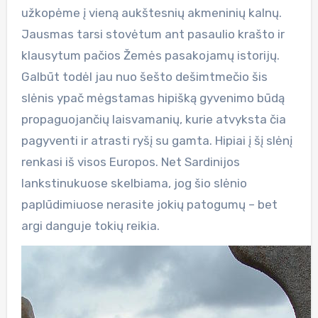
užkopėme į vieną aukštesnių akmeninių kalnų.
Jausmas tarsi stovėtum ant pasaulio krašto ir
klausytum pačios Žemės pasakojamų istorijų.
Galbūt todėl jau nuo šešto dešimtmečio šis
slėnis ypač mėgstamas hipišką gyvenimo būdą
propaguojančių laisvamanių, kurie atvyksta čia
pagyventi ir atrasti ryšį su gamta. Hipiai į šį slėnį
renkasi iš visos Europos. Net Sardinijos
lankstinukuose skelbiama, jog šio slėnio
paplūdimiuose nerasite jokių patogumų – bet
argi danguje tokių reikia.