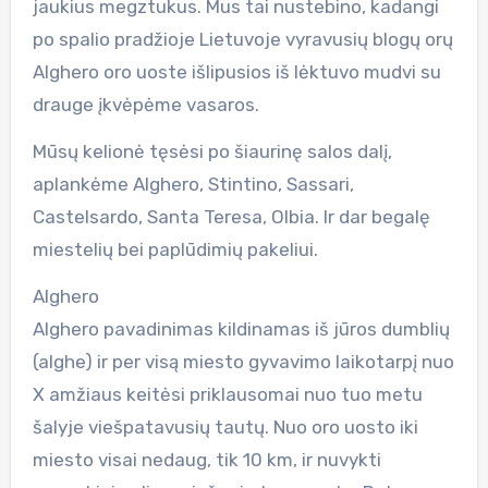
jaukius megztukus. Mus tai nustebino, kadangi
po spalio pradžioje Lietuvoje vyravusių blogų orų
Alghero oro uoste išlipusios iš lėktuvo mudvi su
drauge įkvėpėme vasaros.
Mūsų kelionė tęsėsi po šiaurinę salos dalį,
aplankėme Alghero, Stintino, Sassari,
Castelsardo, Santa Teresa, Olbia. Ir dar begalę
miestelių bei paplūdimių pakeliui.
Alghero
Alghero pavadinimas kildinamas iš jūros dumblių
(alghe) ir per visą miesto gyvavimo laikotarpį nuo
X amžiaus keitėsi priklausomai nuo tuo metu
šalyje viešpatavusių tautų. Nuo oro uosto iki
miesto visai nedaug, tik 10 km, ir nuvykti