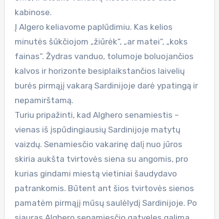
kabinose.
Į Algero keliavome paplūdimiu. Kas kelios
minutės šūkčiojom „žiūrėk“, „ar matei“, „koks
fainas“. Žydras vanduo, tolumoje boluojančios
kalvos ir horizonte besiplaikstančios laivelių
burės pirmąjį vakarą Sardinijoje darė ypatingą ir
nepamirštamą.
Turiu pripažinti, kad Alghero senamiestis –
vienas iš įspūdingiausių Sardinijoje matytų
vaizdų. Senamiesčio vakarinę dalį nuo jūros
skiria aukšta tvirtovės siena su angomis, pro
kurias gindami miestą vietiniai šaudydavo
patrankomis. Būtent ant šios tvirtovės sienos
pamatėm pirmąjį mūsų saulėlydį Sardinijoje. Po
siauras Alghero senamiesčio gatveles galima