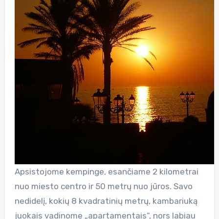
Apsistojome kempinge, esančiame 2 kilometrai
nuo miesto centro ir 50 metrų nuo jūros. Savo
nedidelį, kokių 8 kvadratinių metrų, kambariuką
juokais vadinome „apartamentais“, nors labiau