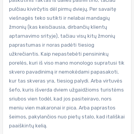
pulčiau kivirčytis dėl pirmų dviejų. Per savaitę
viešnagės teko sutikti ir nelabai mandagių
žmonių (kas keisčiausia, dirbančių klientų
aptarnavimo srityje), tačiau visų kitų žmonių
paprastumas ir noras padėti tiesiog
užkrečiantis. Kaip nepastebėti pensininkų
porelės, kuri iš viso mano monologo supratusi tik
skvero pavadinimą ir nemokėdami papasakoti,
kur tas skveras yra, tiesiog palydi. Arba virtuvės
šefo, kuris išverda dviem užgaidžioms turistėms
sriubos vien todėl, kad jos pasiteiravo, nors
meniu vien makaronai ir pica. Arba paprastos
šeimos, pakylančios nuo pietų stalo, kad itališkai
paaiškintų kelią.