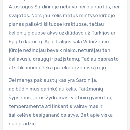
Atostogos Sardinijoje nebuvo nei planuotos, nei
svajotos. Nors jau kelis metus mintyse kirbėjo
planas pailsėti šiltuose kraštuose, tačiau
kelionių giduose akys užkliūdavo už Turkijos ar
Egipto kurortų. Apie Italijos salą Viduržemio
jūroje nežinojau beveik nieko, neturėjau ten
keliavusių draugų ir pažįstamų. Tačiau paprasto
atsitiktinumo dėka patekau į žemišką rojų.
Jei manęs paklaustų kas yra Sardinija,
apibūdinimus parinkčiau kelis. Tai žmonių
šypsenos, jūros žydrumas, vietinių gyventojų
temperamentą atitinkantis vairavimas ir
šalikelėse besiganančios avys. Bet apie viską
nuo pradžių.