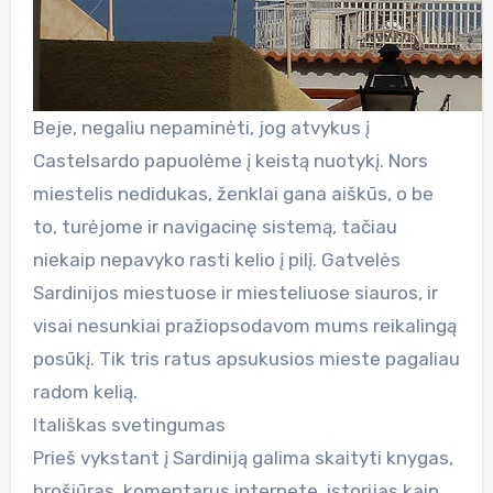
Beje, negaliu nepaminėti, jog atvykus į
Castelsardo papuolėme į keistą nuotykį. Nors
miestelis nedidukas, ženklai gana aiškūs, o be
to, turėjome ir navigacinę sistemą, tačiau
niekaip nepavyko rasti kelio į pilį. Gatvelės
Sardinijos miestuose ir miesteliuose siauros, ir
visai nesunkiai pražiopsodavom mums reikalingą
posūkį. Tik tris ratus apsukusios mieste pagaliau
radom kelią.
Itališkas svetingumas
Prieš vykstant į Sardiniją galima skaityti knygas,
brošiūras, komentarus internete, istorijas kaip