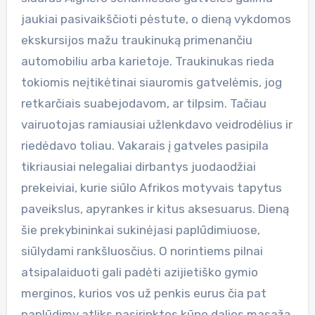
jaukiai pasivaikščioti pėstute, o dieną vykdomos
ekskursijos mažu traukinuką primenančiu
automobiliu arba karietoje. Traukinukas rieda
tokiomis neįtikėtinai siauromis gatvelėmis, jog
retkarčiais suabejodavom, ar tilpsim. Tačiau
vairuotojas ramiausiai užlenkdavo veidrodėlius ir
riedėdavo toliau. Vakarais į gatveles pasipila
tikriausiai nelegaliai dirbantys juodaodžiai
prekeiviai, kurie siūlo Afrikos motyvais tapytus
paveikslus, apyrankes ir kitus aksesuarus. Dieną
šie prekybininkai sukinėjasi paplūdimiuose,
siūlydami rankšluosčius. O norintiems pilnai
atsipalaiduoti gali padėti azijietiško gymio
merginos, kurios vos už penkis eurus čia pat
paplūdimy atliks pasirinktos kūno dalies masažą.