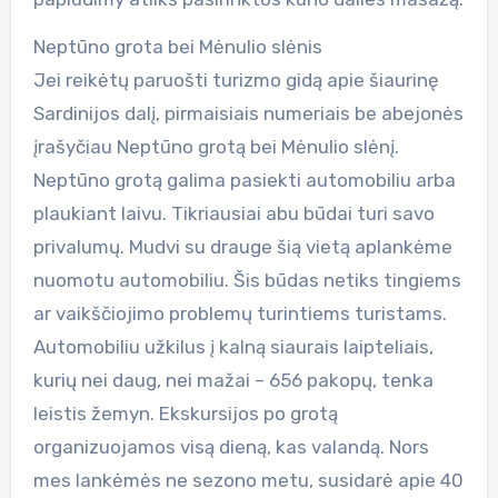
Neptūno grota bei Mėnulio slėnis
Jei reikėtų paruošti turizmo gidą apie šiaurinę
Sardinijos dalį, pirmaisiais numeriais be abejonės
įrašyčiau Neptūno grotą bei Mėnulio slėnį.
Neptūno grotą galima pasiekti automobiliu arba
plaukiant laivu. Tikriausiai abu būdai turi savo
privalumų. Mudvi su drauge šią vietą aplankėme
nuomotu automobiliu. Šis būdas netiks tingiems
ar vaikščiojimo problemų turintiems turistams.
Automobiliu užkilus į kalną siaurais laipteliais,
kurių nei daug, nei mažai – 656 pakopų, tenka
leistis žemyn. Ekskursijos po grotą
organizuojamos visą dieną, kas valandą. Nors
mes lankėmės ne sezono metu, susidarė apie 40