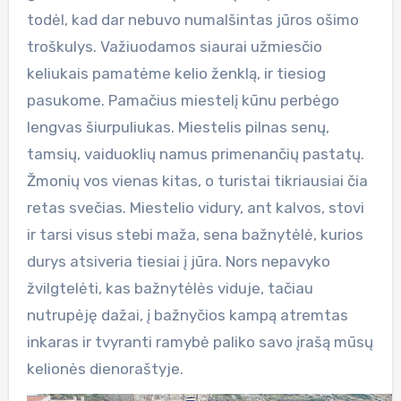
todėl, kad dar nebuvo numalšintas jūros ošimo
troškulys. Važiuodamos siaurai užmiesčio
keliukais pamatėme kelio ženklą, ir tiesiog
pasukome. Pamačius miestelį kūnu perbėgo
lengvas šiurpuliukas. Miestelis pilnas senų,
tamsių, vaiduoklių namus primenančių pastatų.
Žmonių vos vienas kitas, o turistai tikriausiai čia
retas svečias. Miestelio vidury, ant kalvos, stovi
ir tarsi visus stebi maža, sena bažnytėlė, kurios
durys atsiveria tiesiai į jūra. Nors nepavyko
žvilgtelėti, kas bažnytėlės viduje, tačiau
nutrupėję dažai, į bažnyčios kampą atremtas
inkaras ir tvyranti ramybė paliko savo įrašą mūsų
kelionės dienoraštyje.