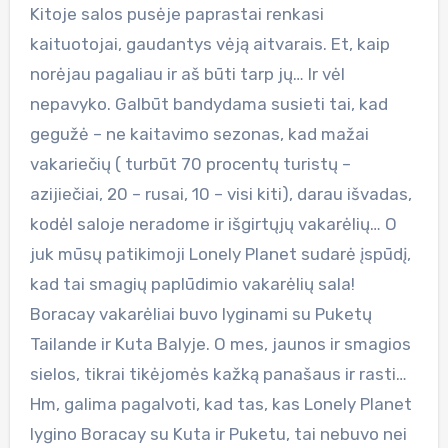
Kitoje salos pusėje paprastai renkasi
kaituotojai, gaudantys vėją aitvarais. Et, kaip
norėjau pagaliau ir aš būti tarp jų… Ir vėl
nepavyko. Galbūt bandydama susieti tai, kad
gegužė – ne kaitavimo sezonas, kad mažai
vakariečių ( turbūt 70 procentų turistų –
azijiečiai, 20 – rusai, 10 – visi kiti), darau išvadas,
kodėl saloje neradome ir išgirtųjų vakarėlių… O
juk mūsų patikimoji Lonely Planet sudarė įspūdį,
kad tai smagių paplūdimio vakarėlių sala!
Boracay vakarėliai buvo lyginami su Puketų
Tailande ir Kuta Balyje. O mes, jaunos ir smagios
sielos, tikrai tikėjomės kažką panašaus ir rasti…
Hm, galima pagalvoti, kad tas, kas Lonely Planet
lygino Boracay su Kuta ir Puketu, tai nebuvo nei