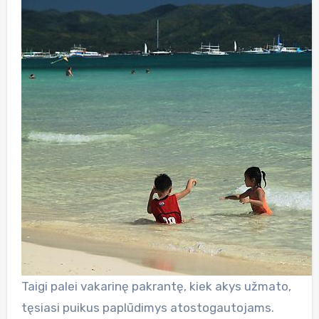
Taigi palei vakarinę pakrantę, kiek akys užmato,
tęsiasi puikus paplūdimys atostogautojams.