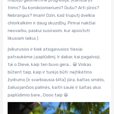
trims? Su kondicionieriumi? Dušu? Arti jūros?
Nebrangus? Imam! Dzin, kad truputį dvelkia
chlorkalkėm ir daug skuzdžių. Pirmai nakčiai
nesvarbu, paskui susirasim, kur apsistoti
likusiam laikui.)
Įsikurusios ir kiek atsigavusios tiesiai
patraukėme į paplūdimį. Ir dabar, kai pagalvoji,
tai o Dieve, kaip ten buvo gera… 😀 Viskas
būtent taip, kaip ir turėjo būti: neįtikėtino
žydrumo (ir svarbiausia šilta) jūra, baltas smėlis,
žaliuojančios palmės, kaitri saulė ir šaltas alus
paplūdimio bare…Oooo taip 😀