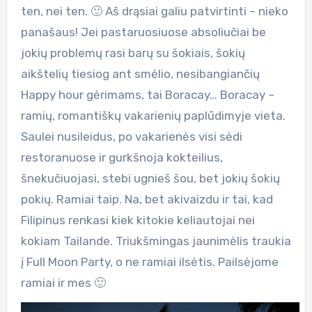
ten, nei ten. 🙂 Aš drąsiai galiu patvirtinti – nieko
panašaus! Jei pastaruosiuose absoliučiai be
jokių problemų rasi barų su šokiais, šokių
aikštelių tiesiog ant smėlio, nesibangiančių
Happy hour gėrimams, tai Boracay… Boracay –
ramių, romantiškų vakarienių paplūdimyje vieta.
Saulei nusileidus, po vakarienės visi sėdi
restoranuose ir gurkšnoja kokteilius,
šnekučiuojasi, stebi ugnieš šou, bet jokių šokių
pokių. Ramiai taip. Na, bet akivaizdu ir tai, kad
Filipinus renkasi kiek kitokie keliautojai nei
kokiam Tailande. Triukšmingas jaunimėlis traukia
į Full Moon Party, o ne ramiai ilsėtis. Pailsėjome
ramiai ir mes 🙂