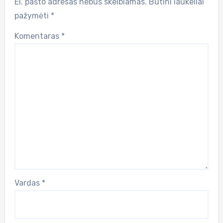
El. pašto adresas nebus skelbiamas.
Būtini laukeliai
pažymėti
*
Komentaras
*
Vardas
*