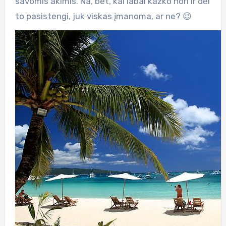
savomis akimis. Na, bet, kai labai kažko nori ir dėl
to pasistengi, juk viskas įmanoma, ar ne? 😉