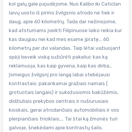
kol galų gale pajudėjome. Nuo Kalibo iki Caticlan
laivų uosto iš pirmo žvilgsnio atrodo ne tiek ir
daug, apie 60 kilometrų. Tada dar nežinojome,
kad atstumams įveikti Filipinuose laiko reikia kur
kas daugiau nei kad mes esame įpratę… 60
kilometrų per dvi valandas. Taip lėtai važiuojant
spėji beveik viską sužiūrėti pakeliui: kas ką
reklamuoja, kas kaip gyvena, kaip kas dirba…
Įsmeigus žvilgsnį pro langą labai stebėjausi
kontrastais: pakankamai gražiais namais (
grotuotais langais) ir sukežusiomis bakūžėmis,
didžiuliais prekybos centrais ir nušiurusiais
kioskais, gerai atrodančiais automobiliais ir vos
plerpiančiais triciklais,… Tai štai ką žmonės turi
galvoje, šnekėdami apie kontrastų šalis.