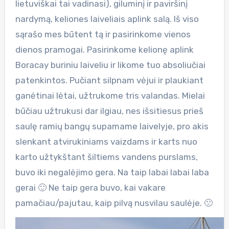
lietuviškai tai vadinasi), giluminį ir paviršinį
nardymą, keliones laiveliais aplink salą. Iš viso
sąrašo mes būtent tą ir pasirinkome vienos
dienos pramogai. Pasirinkome kelionę aplink
Boracay buriniu laiveliu ir likome tuo absoliučiai
patenkintos. Pučiant silpnam vėjui ir plaukiant
ganėtinai lėtai, užtrukome tris valandas. Mielai
būčiau užtrukusi dar ilgiau, nes išsitiesus prieš
saulę ramių bangų supamame laivelyje, pro akis
slenkant atvirukiniams vaizdams ir karts nuo
karto užtykštant šiltiems vandens purslams,
buvo iki negalėjimo gera. Na taip labai labai laba
gerai 🙂 Ne taip gera buvo, kai vakare
pamačiau/pajutau, kaip pilvą nusvilau saulėje. 🙁