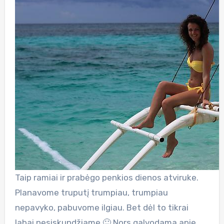
Taip ramiai ir prabėgo penkios dienos atviruke.
Planavome truputį trumpiau, trumpiau
nepavyko, pabuvome ilgiau. Bet dėl to tikrai
labai nesiskundžiame 🙂 Nors galvodama apie