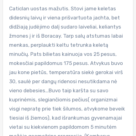
Caticlan uostas mažutis. Stovi jame keletas
didesnių laivų ir viena prišvartuota jachta, bet
didžiają judėjimo dalį sudaro laiveliai, keliantys
žmones į ir iš Boracay. Tarp salų atstumas labai
menkas, perplaukti keltu tetrunka keletą
minučių. Pats bilietas kainuoja vos 25 pesus,
mokesčiai papildomus 175 pesus. Atvykus buvo
jau kone pietūs, temperatūra siekė gerokai virš
30, saulė per dangų ridenosi nesutikdama nė
vieno debesies…Buvo taip karšta su savo
kuprinėmis, slegiančiomis pečius( organizmai
visgi nepratę prie tiek šilumos, atvykome beveik
tiesiai iš žiemos), kad išrankumas gyvenamajai
vietai su kiekvienom papildomom 5 minutėm
mažėjo geometrine progresija. (Kambarys