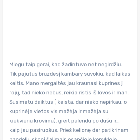
Miegu taip gerai, kad žadintuvo net negirdžiu.
Tik pajutus bruzdesį kambary suvokiu, kad laikas
keltis. Mano mergaitės jau kraunasi kuprines į
rojų, tad nieko nebus, reikia ristis iš lovos ir man.
Susimetu daiktus ( keista, dar nieko nepirkau, o
kuprinėje vietos vis mažėja ir mažėja su
kiekvienu krovimu), greit palendu po dušu ir…
kaip jau pasiruošus. Prieš kelionę dar patikrinam
bandelių skonį šalimais esančioje kepykloje,