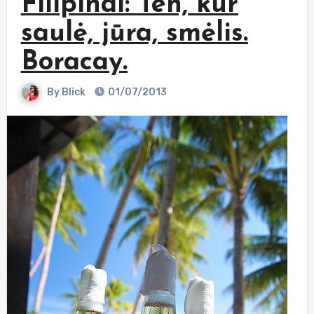
Filipinai: Ten, kur
saulė, jūra, smėlis.
Boracay.
By
Blick
01/07/2013