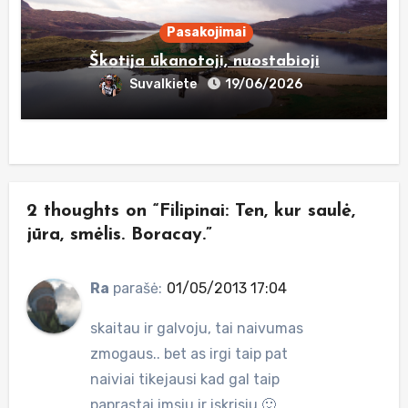
Pasakojimai
Škotija ūkanotoji, nuostabioji
Suvalkiete
19/06/2026
2 thoughts on “Filipinai: Ten, kur saulė,
jūra, smėlis. Boracay.”
Ra
parašė:
01/05/2013 17:04
skaitau ir galvoju, tai naivumas
zmogaus.. bet as irgi taip pat
naiviai tikejausi kad gal taip
paprastai imsiu ir iskrisiu 🙂