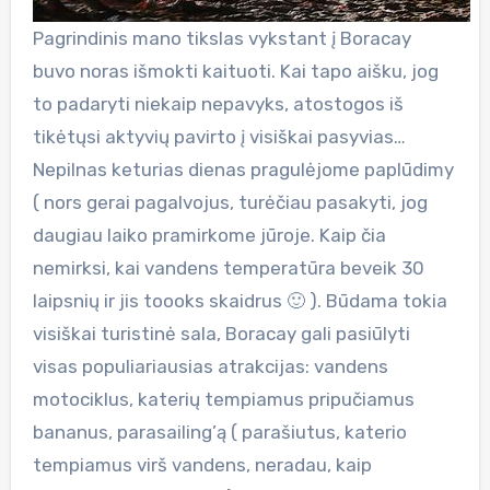
Pagrindinis mano tikslas vykstant į Boracay
buvo noras išmokti kaituoti. Kai tapo aišku, jog
to padaryti niekaip nepavyks, atostogos iš
tikėtųsi aktyvių pavirto į visiškai pasyvias…
Nepilnas keturias dienas pragulėjome paplūdimy
( nors gerai pagalvojus, turėčiau pasakyti, jog
daugiau laiko pramirkome jūroje. Kaip čia
nemirksi, kai vandens temperatūra beveik 30
laipsnių ir jis toooks skaidrus 🙂 ). Būdama tokia
visiškai turistinė sala, Boracay gali pasiūlyti
visas populiariausias atrakcijas: vandens
motociklus, katerių tempiamus pripučiamus
bananus, parasailing’ą ( parašiutus, katerio
tempiamus virš vandens, neradau, kaip