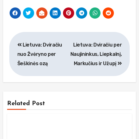
Navigacija
Lietuva: Dviračiu
Lietuva: Dviračiu per
tarp
nuo Žvėryno per
Naujininkus, Liepkalnį,
įrašų
Šeškinės ozą
Markučius ir Užupį
Related Post