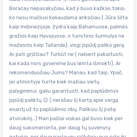
Boracay nepasakyčiau, kad ji buvo kažkas tokio,
ko nesu mačiusi keliaudama anksčiau ( Jūra šilta
kaip Indonezijoje, žydra kaip Bahamuose, palmės
gražios kaip Havajuose, o turistinis šurmulys ne
mažesnis kaip Tailande), visgi įspūdį paliko gerą.
Ar pati grįžčiau? Turbūt ne ( nebent pakaituoti,
kai kada nors gyvenime bus lemta išmokti). Ar
rekomenduočiau Jums? Manau, kad taip. Ypač,
jei atmintyje turite kiek mažiau vietų
palyginimui, galiu garantuoti, kad paplūdimys
įspūdį paliktų 😉 ( nerašau šį kartą apie vargą
esantį už to paplūdimio ribų. Paliksiu šį įrašą
atvirukinį…) Man pačiai viskas gal buvo kiek per
daug sukomercinta, per daug tų suvenyrų
gatvėje, per daug paslaugų siūlytojų nuo ryto iki