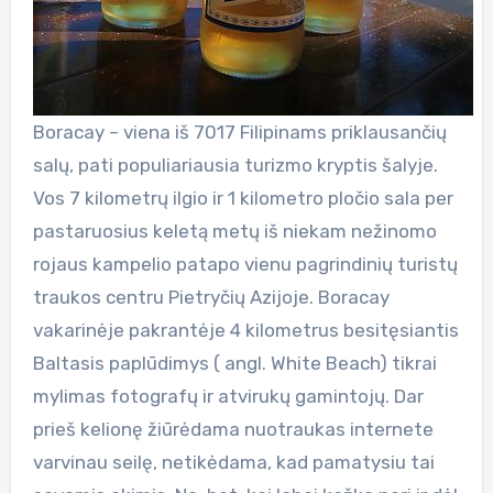
Boracay – viena iš 7017 Filipinams priklausančių
salų, pati populiariausia turizmo kryptis šalyje.
Vos 7 kilometrų ilgio ir 1 kilometro pločio sala per
pastaruosius keletą metų iš niekam nežinomo
rojaus kampelio patapo vienu pagrindinių turistų
traukos centru Pietryčių Azijoje. Boracay
vakarinėje pakrantėje 4 kilometrus besitęsiantis
Baltasis paplūdimys ( angl. White Beach) tikrai
mylimas fotografų ir atvirukų gamintojų. Dar
prieš kelionę žiūrėdama nuotraukas internete
varvinau seilę, netikėdama, kad pamatysiu tai