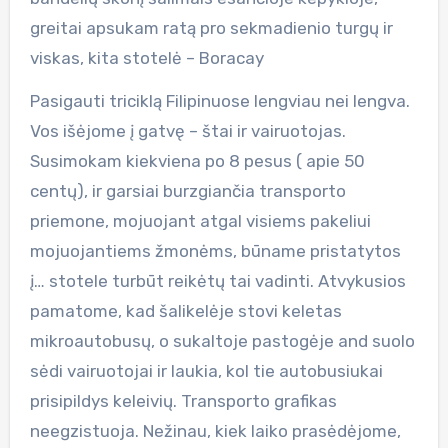
greitai apsukam ratą pro sekmadienio turgų ir
viskas, kita stotelė – Boracay
Pasigauti triciklą Filipinuose lengviau nei lengva.
Vos išėjome į gatvę – štai ir vairuotojas.
Susimokam kiekviena po 8 pesus ( apie 50
centų), ir garsiai burzgiančia transporto
priemone, mojuojant atgal visiems pakeliui
mojuojantiems žmonėms, būname pristatytos
į… stotele turbūt reikėtų tai vadinti. Atvykusios
pamatome, kad šalikelėje stovi keletas
mikroautobusų, o sukaltoje pastogėje and suolo
sėdi vairuotojai ir laukia, kol tie autobusiukai
prisipildys keleivių. Transporto grafikas
neegzistuoja. Nežinau, kiek laiko prasėdėjome,