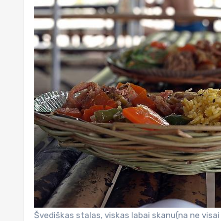
Švediškas stalas, viskas labai skanu(na ne visai v