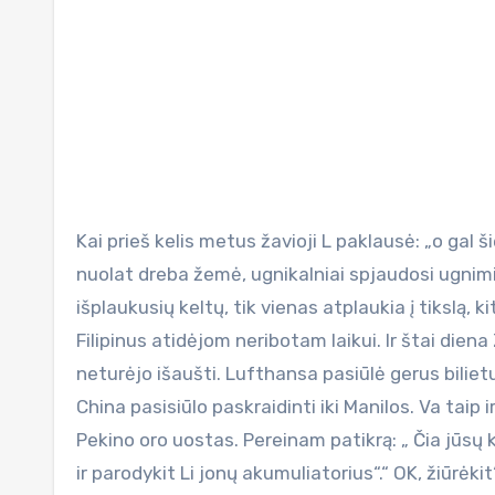
Kai prieš kelis metus žavioji L paklausė: „o gal šiemet važiuojam į Filipinus“, išmintingasis K atsakė – ne. Ten
nuolat dreba žemė, ugnikalniai spjaudosi ugnimis
išplaukusių keltų, tik vienas atplaukia į tikslą, k
Filipinus atidėjom neribotam laikui. Ir štai diena
neturėjo išaušti. Lufthansa pasiūlė gerus bilietus
China pasisiūlo paskraidinti iki Manilos. Va taip i
Pekino oro uostas. Pereinam patikrą: „ Čia jūsų k
ir parodykit Li jonų akumuliatorius“.“ OK, žiūrėk