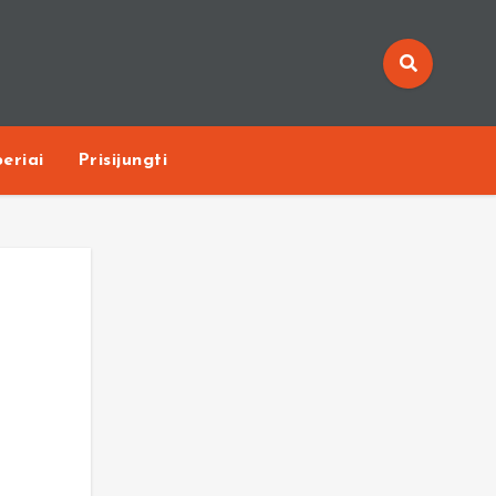
eriai
Prisijungti