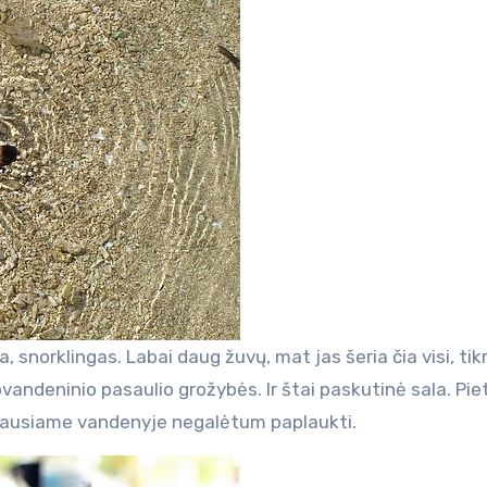
ma, snorklingas. Labai daug žuvų, mat jas šeria čia visi, tik
povandeninio pasaulio grožybės. Ir štai paskutinė sala. Pie
ūriausiame vandenyje negalėtum paplaukti.