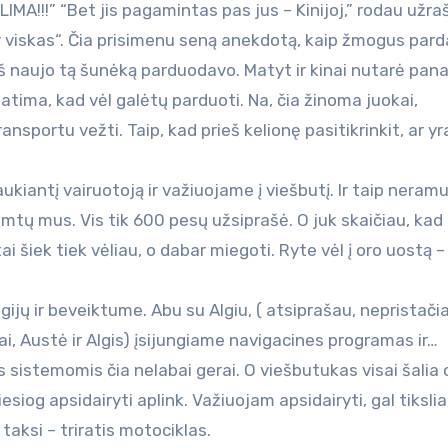
IMA!!!” “Bet jis pagamintas pas jus – Kinijoj,” rodau užra
r viskas“. Čia prisimenu seną anekdotą, kaip žmogus pard
 iš naujo tą šunėką parduodavo. Matyt ir kinai nutarė pana
 atima, kad vėl galėtų parduoti. Na, čia žinoma juokai,
nsportu vežti. Taip, kad prieš kelionę pasitikrinkit, ar yr
iantį vairuotoją ir važiuojame į viešbutį. Ir taip neramu
imtų mus. Vis tik 600 pesų užsiprašė. O juk skaičiau, kad 
i šiek tiek vėliau, o dabar miegoti. Ryte vėl į oro uostą –
ijų ir beveiktume. Abu su Algiu, ( atsiprašau, nepristači
ai, Austė ir Algis) įsijungiame navigacines programas ir…
sistemomis čia nelabai gerai. O viešbutukas visai šalia 
iesiog apsidairyti aplink. Važiuojam apsidairyti, gal tiksli
 taksi – triratis motociklas.