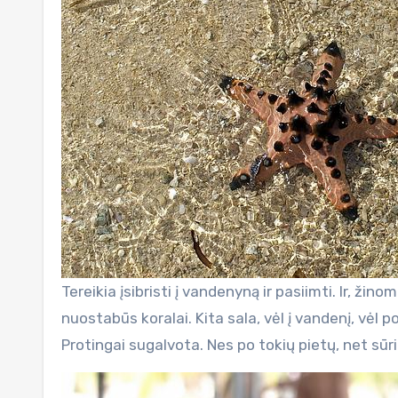
Tereikia įsibristi į vandenyną ir pasiimti. Ir, žino
nuostabūs koralai. Kita sala, vėl į vandenį, vėl 
Protingai sugalvota. Nes po tokių pietų, net s