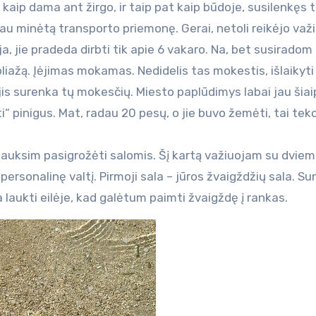
, kaip dama ant žirgo, ir taip pat kaip būdoje, susilenkęs t
į jau minėtą transporto priemonę. Gerai, netoli reikėjo važi
ija, jie pradeda dirbti tik apie 6 vakaro. Na, bet susiradom
 pliažą. Įėjimas mokamas. Nedidelis tas mokestis, išlaikyti
 jis surenka tų mokesčių. Miesto paplūdimys labai jau šiai
 pinigus. Mat, radau 20 pesų, o jie buvo žemėti, tai teko 
plauksim pasigrožėti salomis. Šį kartą važiuojam su dviem
ersonalinę valtį. Pirmoji sala – jūros žvaigždžių sala. S
ia laukti eilėje, kad galėtum paimti žvaigždę į rankas.