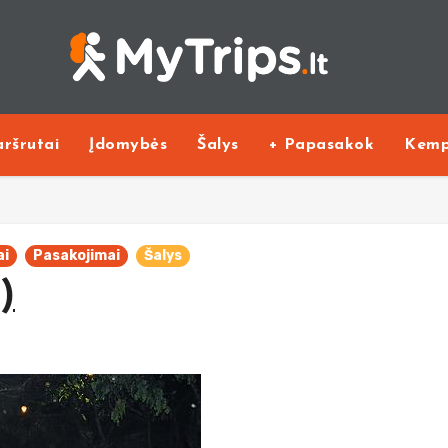
ršrutai
Įdomybės
Šalys
+ Papasakok
Kemp
ai
Pasakojimai
Šalys
)