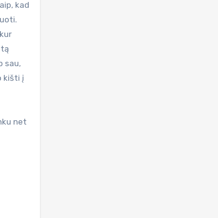
aip, kad
uoti.
 kur
 tą
p sau,
kišti į
unku net