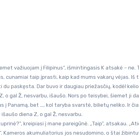
, cunamiai taip įprasti, kaip kad mums vakarų vėjas. Iš t
iti du paskęsta. Dar buvo ir daugiau priežasčių, kodėl kelio
 Z, o gal Ž, nesvarbu, išaušo. Nors po teisybei, šiemet ji da
 į Panamą, bet …, kol taryba svarstė, bilietų neliko. Ir čia
r išaušo diena Z, o gal Ž, nesvarbu.
uprinė?“, kreipiasi į mane pareigūnė. „Taip“, atsakau. „Ati
it“. Kameros akumuliatorius jos nesudomino, o štai žibintu