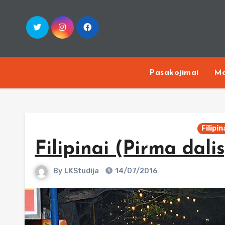
Skip
to
content
Pasakojimai
Ma
Filipin
Filipinai (Pirma dalis
By
LKStudija
14/07/2016