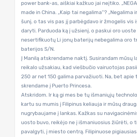
power bank-as, aiškiai kažkuo jai neįtiko. „NEGAL
made in China. „Kaip tai negalima“? „Negalima i
šunį, o tas vis pas jį parbėgdavo ir žmogelis vis
daryti. Parduoda ką į užsienį, o paskui oro uoste
nesertifikuotų Li jonų baterijų nebegalima oro tra
baterijos S/N.
Į Manilą atskrendame naktį. Susirandam mūsų lauk
reikalo užsakiau, kad viešbučio vairuotojas pasi
250 ar net 150 galima parvažiuoti. Na, bet apie ta
skrendame į Puerto Princesa.
Atskridom. Ir ką gi mes be tų išmaniųjų technolog
kartu su mumis į Filipinus keliauja ir mūsų draug
nugrybaujame į lankas. Kažkas su navigacinėmis 
uosto buvo, reikėjo ne į išmaniuosius žiūrėti, o t
pavalgyti, į miesto centrą. Filipinuose pigiausias