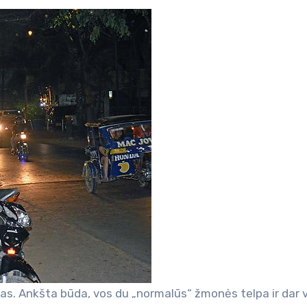
idas. Ankšta būda, vos du „normalūs“ žmonės telpa ir dar 