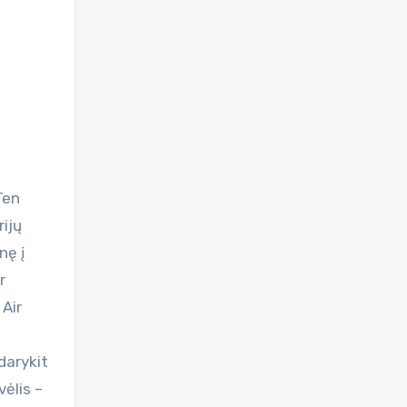
rijų
nę į
r
 Air
darykit
vėlis –