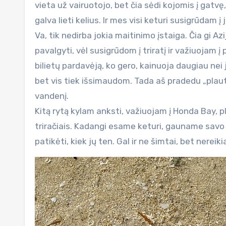
vieta už vairuotojo, bet čia sėdi kojomis į gatvę
galva lieti kelius. Ir mes visi keturi susigrūdam 
Va, tik nedirba jokia maitinimo įstaiga. Čia gi Az
pavalgyti, vėl susigrūdom į triratį ir važiuojam į
bilietų pardavėją, ko gero, kainuoja daugiau nei
bet vis tiek išsimaudom. Tada aš pradedu „plauti“
vandenį.
Kitą rytą kylam anksti, važiuojam į Honda Bay, 
triračiais. Kadangi esame keturi, gauname savo p
patikėti, kiek jų ten. Gal ir ne šimtai, bet nereik