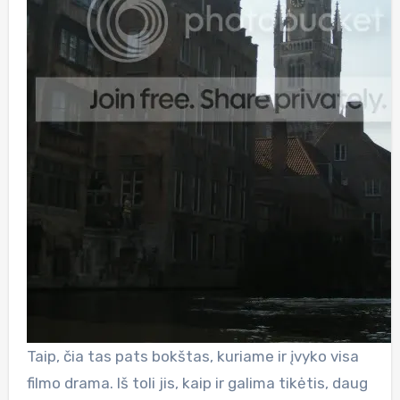
Taip, čia tas pats bokštas, kuriame ir įvyko visa
filmo drama. Iš toli jis, kaip ir galima tikėtis, daug