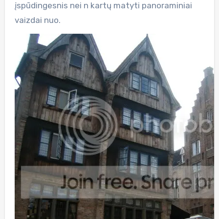
įspūdingesnis nei n kartų matyti panoraminiai
vaizdai nuo.