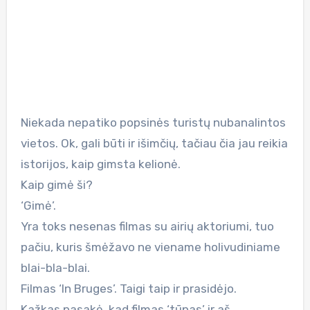
Niekada nepatiko popsinės turistų nubanalintos
vietos. Ok, gali būti ir išimčių, tačiau čia jau reikia
istorijos, kaip gimsta kelionė.
Kaip gimė ši?
‘Gimė’.
Yra toks nesenas filmas su airių aktoriumi, tuo
pačiu, kuris šmėžavo ne viename holivudiniame
blai-bla-blai.
Filmas ‘In Bruges’. Taigi taip ir prasidėjo.
Kažkas pasakė, kad filmas ‘tūpas’ ir aš