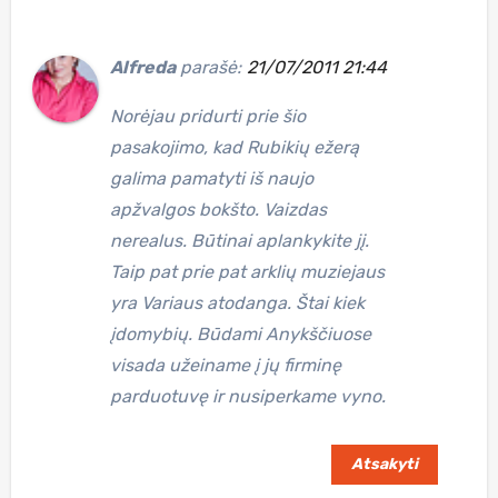
Alfreda
parašė:
21/07/2011 21:44
Norėjau pridurti prie šio
pasakojimo, kad Rubikių ežerą
galima pamatyti iš naujo
apžvalgos bokšto. Vaizdas
nerealus. Būtinai aplankykite jį.
Taip pat prie pat arklių muziejaus
yra Variaus atodanga. Štai kiek
įdomybių. Būdami Anykščiuose
visada užeiname į jų firminę
parduotuvę ir nusiperkame vyno.
Atsakyti