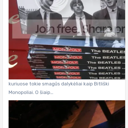
kuriuose tokie smagūs dalykėliai kaip Bitliški
Monopoliai. O šiaip…