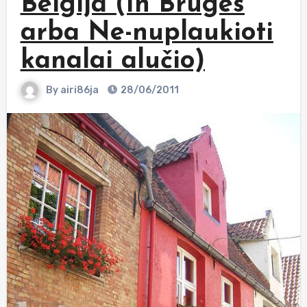
Belgija (In Bruges
arba Ne-nuplaukioti
kanalai alučio)
By
airi86ja
28/06/2011