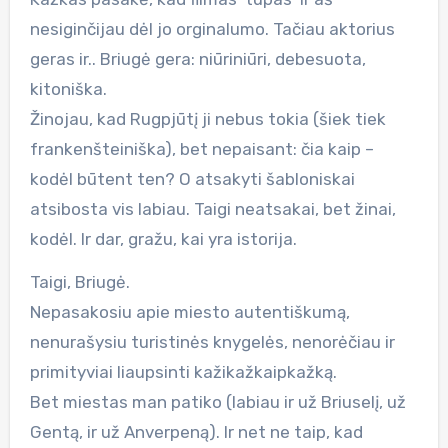
nesiginčijau dėl jo orginalumo. Tačiau aktorius
geras ir.. Briugė gera: niūriniūri, debesuota,
kitoniška.
Žinojau, kad Rugpjūtį ji nebus tokia (šiek tiek
frankenšteiniška), bet nepaisant: čia kaip –
kodėl būtent ten? O atsakyti šabloniskai
atsibosta vis labiau. Taigi neatsakai, bet žinai,
kodėl. Ir dar, gražu, kai yra istorija.
Taigi, Briugė.
Nepasakosiu apie miesto autentiškumą,
nenurašysiu turistinės knygelės, nenorėčiau ir
primityviai liaupsinti kažikažkaipkažką.
Bet miestas man patiko (labiau ir už Briuselį, už
Gentą, ir už Anverpeną). Ir net ne taip, kad