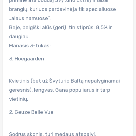
brangių, kuriuos pardavinėja tik specialiuose
„alaus namuose“.
Beje, belgiški alūs (geri) itin stiprūs: 8,5% ir
daugiau.
Manasis 3-tukas:
3. Hoegaarden
Kvietinis (bet už Švyturio Baltą nepalyginamai
geresnis), lengvas. Gana populiarus ir tarp
vietinių.
2. Geuze Belle Vue
Sodrus skonis, turi medaus atspalvį.