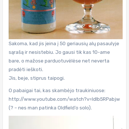
Sakoma, kad jis įeina į 50 geriausių alų pasaulyje
sąrašą ir nesistebiu. Jo gausi tik kas 10-ame
bare, o mažose parduotuvėlėse net neverta
pradėti ieškoti.
Jis, beje, stiprus taipogi.
O pabaigai tai, kas skambėjo traukiniuose:
http://www.youtube.com/watch?v=IdIb5RPabjw
(? – nes man patinka Oldfield’o solo).