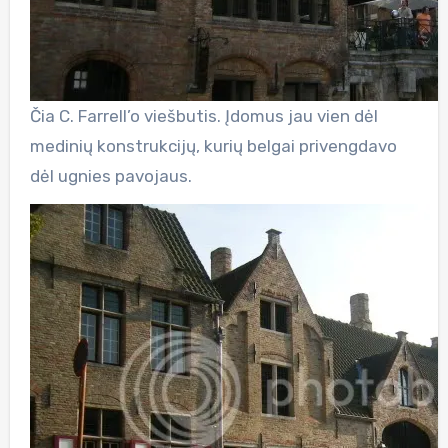
Čia C. Farrell’o viešbutis. Įdomus jau vien dėl
medinių konstrukcijų, kurių belgai privengdavo
dėl ugnies pavojaus.