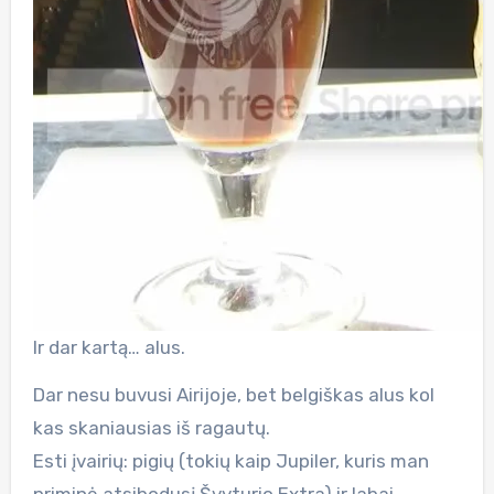
Ir dar kartą… alus.
Dar nesu buvusi Airijoje, bet belgiškas alus kol
kas skaniausias iš ragautų.
Esti įvairių: pigių (tokių kaip Jupiler, kuris man
priminė atsibodusį Švyturio Extra) ir labai