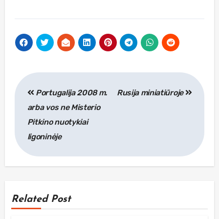
Navigacija
Portugalija 2008 m.
Rusija miniatiūroje
tarp
arba vos ne Misterio
įrašų
Pitkino nuotykiai
ligoninėje
Related Post