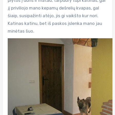
plytos į duris ir matau, tarpdury tupi katinas, gal
jį priviliojo mano kepamų dešrelių kvapas, gal
šiaip, susipažinti atėjo, jis gi vaikšto kur nori.
Katinas katinu, bet iš paskos įslenka mano jau
minėtas šuo.