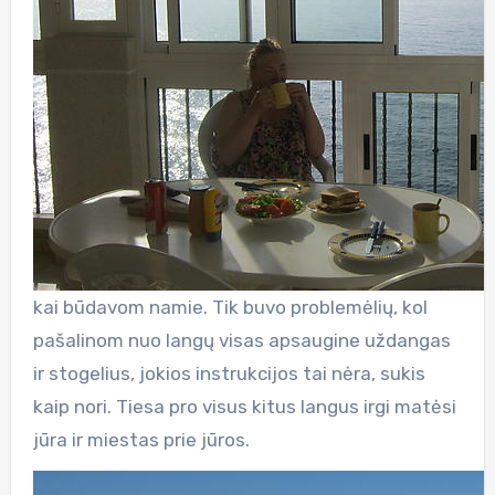
kai būdavom namie. Tik buvo problemėlių, kol
pašalinom nuo langų visas apsaugine uždangas
ir stogelius, jokios instrukcijos tai nėra, sukis
kaip nori. Tiesa pro visus kitus langus irgi matėsi
jūra ir miestas prie jūros.