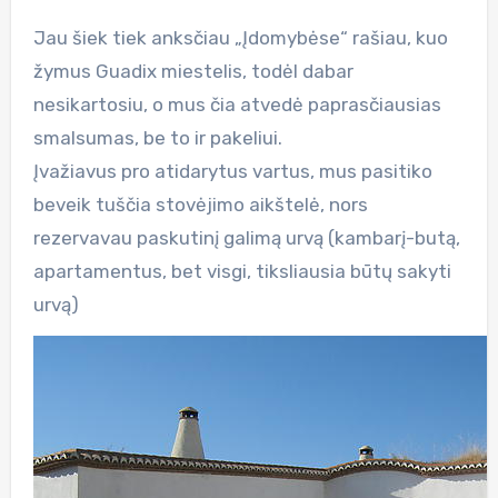
Jau šiek tiek anksčiau „Įdomybėse“ rašiau, kuo
žymus Guadix miestelis, todėl dabar
nesikartosiu, o mus čia atvedė paprasčiausias
smalsumas, be to ir pakeliui.
Įvažiavus pro atidarytus vartus, mus pasitiko
beveik tuščia stovėjimo aikštelė, nors
rezervavau paskutinį galimą urvą (kambarį-butą,
apartamentus, bet visgi, tiksliausia būtų sakyti
urvą)