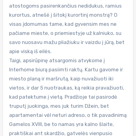
atostogoms pasirenkančius nedidukus, ramius
kurortus, atnešė į šitokį kurortinį monstrą? O
visas įdomumas tame, kad gyvensim mes ne
pačiame mieste, o priemiestyje už kalniuko, su
savo nuosavu mažu pliažiuku ir vaizdu į jūrą, bet
apie viską iš eilės.
Taigi, apsirūpinę atsargomis atvykome į
Interhome biurą pasiimti raktų. Kartu gavome ir
miesto planą ir maršrutą, kaip nuvažiuoti iki
vietos, ir dar 5 nuotraukas, ką reikia pravažiuoti,
kad patektume į vietą. Pradžioje tai pasirodė
truputį juokinga, mes juk turim Džein, bet
apartamentai vėl neturi adreso, o tik pavadinimą
Gamelos XVIII, be to namas yra kalno šlaite,
praktiškai ant skardžio, gatvelės vienpusio