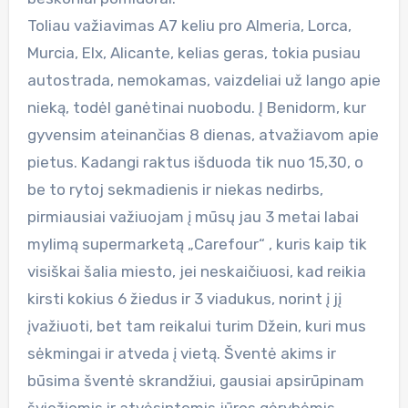
Toliau važiavimas A7 keliu pro Almeria, Lorca,
Murcia, Elx, Alicante, kelias geras, tokia pusiau
autostrada, nemokamas, vaizdeliai už lango apie
nieką, todėl ganėtinai nuobodu. Į Benidorm, kur
gyvensim ateinančias 8 dienas, atvažiavom apie
pietus. Kadangi raktus išduoda tik nuo 15,30, o
be to rytoj sekmadienis ir niekas nedirbs,
pirmiausiai važiuojam į mūsų jau 3 metai labai
mylimą supermarketą „Carefour“ , kuris kaip tik
visiškai šalia miesto, jei neskaičiuosi, kad reikia
kirsti kokius 6 žiedus ir 3 viadukus, norint į jį
įvažiuoti, bet tam reikalui turim Džein, kuri mus
sėkmingai ir atveda į vietą. Šventė akims ir
būsima šventė skrandžiui, gausiai apsirūpinam
šviežiomis ir atvėsintomis jūros gėrybėmis,