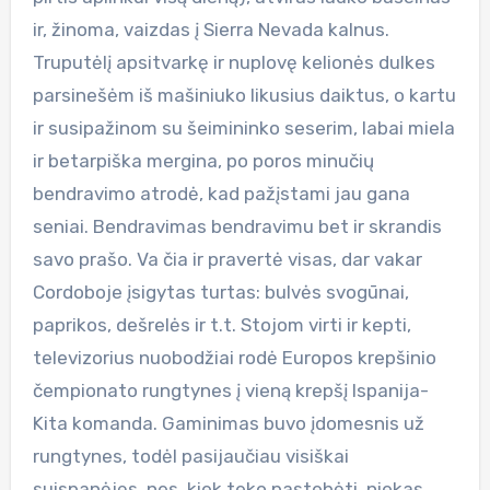
ir, žinoma, vaizdas į Sierra Nevada kalnus.
Truputėlį apsitvarkę ir nuplovę kelionės dulkes
parsinešėm iš mašiniuko likusius daiktus, o kartu
ir susipažinom su šeimininko seserim, labai miela
ir betarpiška mergina, po poros minučių
bendravimo atrodė, kad pažįstami jau gana
seniai. Bendravimas bendravimu bet ir skrandis
savo prašo. Va čia ir pravertė visas, dar vakar
Cordoboje įsigytas turtas: bulvės svogūnai,
paprikos, dešrelės ir t.t. Stojom virti ir kepti,
televizorius nuobodžiai rodė Europos krepšinio
čempionato rungtynes į vieną krepšį Ispanija-
Kita komanda. Gaminimas buvo įdomesnis už
rungtynes, todėl pasijaučiau visiškai
suispanėjęs, nes, kiek teko pastebėti, niekas