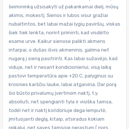
šeimininką užsisakyti už pakankamai dielį, mūsų
akimis, mokestį. Sienos ir lubos visur gražiai
nubaltintos, bet labai mažai lygių paviršių, viskas
šiek tiek lenkta, norint priminti, kad visdėlto
esame urve. Kaikur sienose palikti akmens
intarpai, o dušas išvis akmeninis, galima net
nugarą į sieną pasitrinti. Kas labai sužavėjo, kad
viduje, net ir nesant kondicionieriui, visą laiką
pastovi temperatūra apie +20 C, palyginus su
krosnies karščiu lauke, labai atgaivina. Dar porą
šio būsto privalumų įvertinom naktį, t.y.
absoliuti, net spengianti tyla ir visiška tamsa,
todėl net ir naktį koridoriuje dega lemputė,
įmituojanti deglą, kitaip, atsiradus kokiam
reikalui, net savęs tamsoje nerastum ( nors