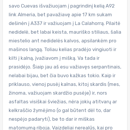
savo Cuevas išvažiuojam į pagrindinį kelią A92
link Almeria, bet pavažiavę apie 17 km sukam
dešinėn į A337 ir važiuojam į La Calahorrą. Pilaitė
nedidelė, bet labai keista, mauriško stiliaus, šalia
miestelio ant nedidelės kalvos, apsilankėm pro
mašinos langą. Toliau kelias pradėjo vingiuoti ir
kilti į kalną, įvažiavom į mišką. Va tada ir
prasidėjo. Šiaip jau aš esu važiavęs serpantinais,
nelabai bijau, bet čia buvo kažkas tokio. Kaip ir
priklauso, vienoj pusėj kalnas, kitoj skardis (mes,
žinoma, važiuojam skardžio pusėje) ir, nors
asfaltas visiškai šviežias, nėra jokių atitvarų ar
kelkraščio žymėjimo (o gal būtent dėl to, dar
nespėjo padaryti), be to dar ir miškas
matomumą riboja. Vaizdeliai nerealūs, kai pro