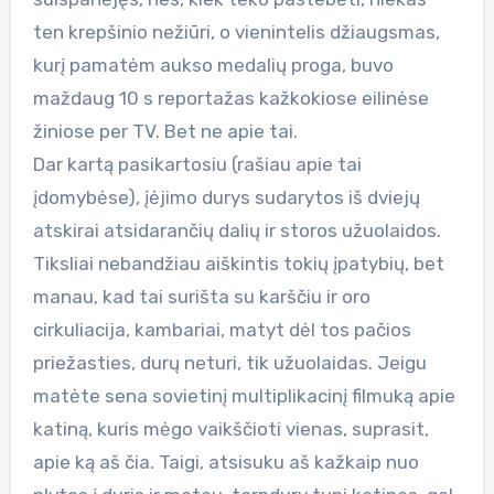
ten krepšinio nežiūri, o vienintelis džiaugsmas,
kurį pamatėm aukso medalių proga, buvo
maždaug 10 s reportažas kažkokiose eilinėse
žiniose per TV. Bet ne apie tai.
Dar kartą pasikartosiu (rašiau apie tai
įdomybėse), įėjimo durys sudarytos iš dviejų
atskirai atsidarančių dalių ir storos užuolaidos.
Tiksliai nebandžiau aiškintis tokių įpatybių, bet
manau, kad tai surišta su karščiu ir oro
cirkuliacija, kambariai, matyt dėl tos pačios
priežasties, durų neturi, tik užuolaidas. Jeigu
matėte sena sovietinį multiplikacinį filmuką apie
katiną, kuris mėgo vaikščioti vienas, suprasit,
apie ką aš čia. Taigi, atsisuku aš kažkaip nuo