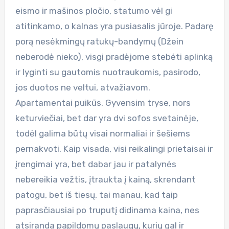
eismo ir mašinos pločio, statumo vėl gi
atitinkamo, o kalnas yra pusiasalis jūroje. Padarę
porą nesėkmingų ratukų-bandymų (Džein
neberodė nieko), visgi pradėjome stebėti aplinką
ir lyginti su gautomis nuotraukomis, pasirodo,
jos duotos ne veltui, atvažiavom.
Apartamentai puikūs. Gyvensim tryse, nors
keturviečiai, bet dar yra dvi sofos svetainėje,
todėl galima būtų visai normaliai ir šešiems
pernakvoti. Kaip visada, visi reikalingi prietaisai ir
įrengimai yra, bet dabar jau ir patalynės
nebereikia vežtis, įtraukta į kainą, skrendant
patogu, bet iš tiesų, tai manau, kad taip
paprasčiausiai po truputį didinama kaina, nes
atsiranda papildomų paslaugų, kurių gal ir