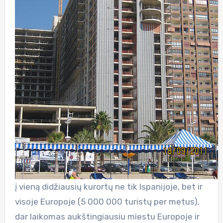
į vieną didžiausių kurortų ne tik Ispanijoje, bet ir
visoje Europoje (5 000 000 turistų per metus),
dar laikomas aukštingiausiu miestu Europoje ir