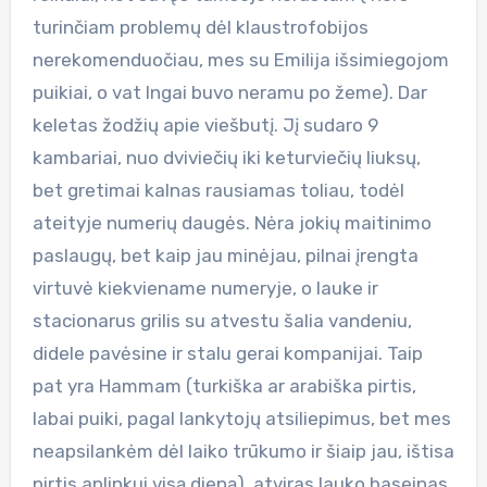
turinčiam problemų dėl klaustrofobijos
nerekomenduočiau, mes su Emilija išsimiegojom
puikiai, o vat Ingai buvo neramu po žeme). Dar
keletas žodžių apie viešbutį. Jį sudaro 9
kambariai, nuo dviviečių iki keturviečių liuksų,
bet gretimai kalnas rausiamas toliau, todėl
ateityje numerių daugės. Nėra jokių maitinimo
paslaugų, bet kaip jau minėjau, pilnai įrengta
virtuvė kiekviename numeryje, o lauke ir
stacionarus grilis su atvestu šalia vandeniu,
didele pavėsine ir stalu gerai kompanijai. Taip
pat yra Hammam (turkiška ar arabiška pirtis,
labai puiki, pagal lankytojų atsiliepimus, bet mes
neapsilankėm dėl laiko trūkumo ir šiaip jau, ištisa
pirtis aplinkui visą dieną), atviras lauko baseinas