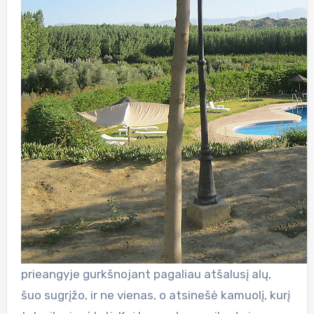
prieangyje gurkšnojant pagaliau atšalusį alų,
šuo sugrįžo, ir ne vienas, o atsinešė kamuolį, kurį