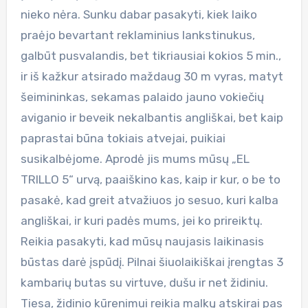
nieko nėra. Sunku dabar pasakyti, kiek laiko
praėjo bevartant reklaminius lankstinukus,
galbūt pusvalandis, bet tikriausiai kokios 5 min.,
ir iš kažkur atsirado maždaug 30 m vyras, matyt
šeimininkas, sekamas palaido jauno vokiečių
aviganio ir beveik nekalbantis angliškai, bet kaip
paprastai būna tokiais atvejai, puikiai
susikalbėjome. Aprodė jis mums mūsų „EL
TRILLO 5“ urvą, paaiškino kas, kaip ir kur, o be to
pasakė, kad greit atvažiuos jo sesuo, kuri kalba
angliškai, ir kuri padės mums, jei ko prireiktų.
Reikia pasakyti, kad mūsų naujasis laikinasis
būstas darė įspūdį. Pilnai šiuolaikiškai įrengtas 3
kambarių butas su virtuve, dušu ir net židiniu.
Tiesa, židinio kūrenimui reikia malkų atskirai pas