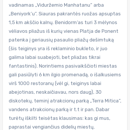
vadinamas „Viduržemio Manhatanu“ arba
„Beniyork‘u“. Siauras pakrantės ruožas apsuptas
1,5 km akščio kalnų. Benidorm‘as turi 3 mėlynos
vėliavos pliažus iš kurių vienas Platja de Ponent
patenka į geriausių pasaulio pliažų dešimtuką
(šis teiginys yra iš reklaminio bukleto, ir juo
galima labai suabejoti, bet pliažas tikrai
fantastinis). Norintiems pasivaikščioti miestas
gali pasiūlyti 6 km ilgio promenadą, o išalkusiems
virš 1000 restoranų (vėl gi, teiginys labai
abejotinas, neskaičiavau, nors daug), 30
diskotekų, teminį atrakcionų parką „Terra Mitica“,
vandens atrakcionų parką ir t.t ir pan. Dabar
turėtų iškilti teisėtas klausimas: kas gi mus,
paprastai vengiančius didelių miestų,