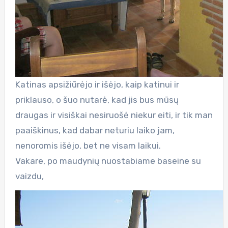
Katinas apsižiūrėjo ir išėjo, kaip katinui ir
priklauso, o šuo nutarė, kad jis bus mūsų
draugas ir visiškai nesiruošė niekur eiti, ir tik man
paaiškinus, kad dabar neturiu laiko jam,
nenoromis išėjo, bet ne visam laikui.
Vakare, po maudynių nuostabiame baseine su
vaizdu,