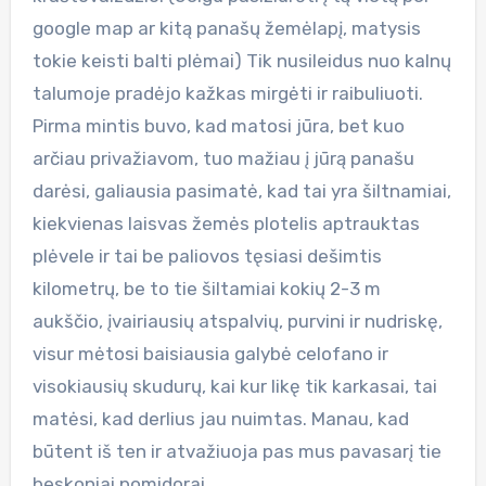
google map ar kitą panašų žemėlapį, matysis
tokie keisti balti plėmai) Tik nusileidus nuo kalnų
talumoje pradėjo kažkas mirgėti ir raibuliuoti.
Pirma mintis buvo, kad matosi jūra, bet kuo
arčiau privažiavom, tuo mažiau į jūrą panašu
darėsi, galiausia pasimatė, kad tai yra šiltnamiai,
kiekvienas laisvas žemės plotelis aptrauktas
plėvele ir tai be paliovos tęsiasi dešimtis
kilometrų, be to tie šiltamiai kokių 2-3 m
aukščio, įvairiausių atspalvių, purvini ir nudriskę,
visur mėtosi baisiausia galybė celofano ir
visokiausių skudurų, kai kur likę tik karkasai, tai
matėsi, kad derlius jau nuimtas. Manau, kad
būtent iš ten ir atvažiuoja pas mus pavasarį tie
beskoniai pomidorai.