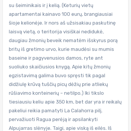
su šeiminikais ir į kelią. (Keturių vietų
apartamentai kainavo 100 eurų, brangiausiai
šioje kelionėje. Ir nors aš užsisakiau paskutinę
laisvą vietą, o teritorija visiškai nedidukė,
daugiau žmonių beveik nematėm išskyrus porą
britų iš gretimo urvo, kurie maudėsi su mumis
baseine ir pagyvenusios damos, ryte ant
suoliuko skaičiusios knygą. Apie kitų žmonių
egzistavimą galima buvo spręsti tik pagal
didžiulę krūvą tuščių picų dėžių prie atliekų
rūšiavimo konteinerių – netilpo.) Iki tikslo
tiesiausiu keliu apie 350 km, bet dar yra ir reikalų
pakeliui reikia pamatyti La Calahorra pilį,
pervažiuoti Ragua perėją ir apsilankyti
Alpujarras slėnyje. Taigi, apie viską iš eilės. Iš