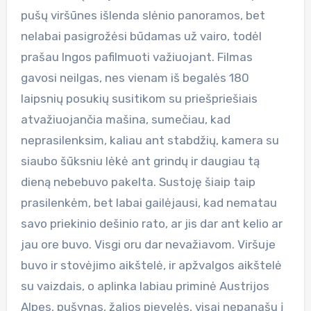
pušų viršūnes išlenda slėnio panoramos, bet
nelabai pasigrožėsi būdamas už vairo, todėl
prašau Ingos pafilmuoti važiuojant. Filmas
gavosi neilgas, nes vienam iš begalės 180
laipsnių posukių susitikom su priešpriešiais
atvažiuojančia mašina, sumečiau, kad
neprasilenksim, kaliau ant stabdžių, kamera su
siaubo šūksniu lėkė ant grindų ir daugiau tą
dieną nebebuvo pakelta. Sustoję šiaip taip
prasilenkėm, bet labai gailėjausi, kad nematau
savo priekinio dešinio rato, ar jis dar ant kelio ar
jau ore buvo. Visgi oru dar nevažiavom. Viršuje
buvo ir stovėjimo aikštelė, ir apžvalgos aikštelė
su vaizdais, o aplinka labiau priminė Austrijos
Alpes, pušynas, žalios pievelės, visai nepanašu į