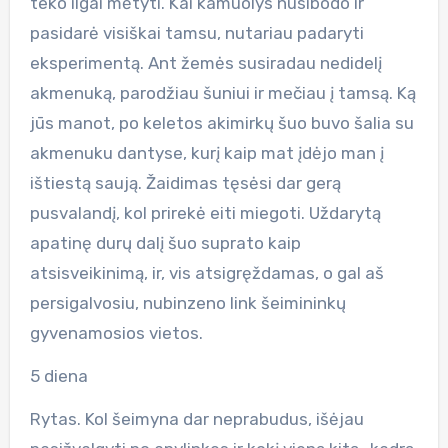
teko ilgai mėtyti. Kai kamuolys nusibodo ir
pasidarė visiškai tamsu, nutariau padaryti
eksperimentą. Ant žemės susiradau nedidelį
akmenuką, parodžiau šuniui ir mečiau į tamsą. Ką
jūs manot, po keletos akimirkų šuo buvo šalia su
akmenuku dantyse, kurį kaip mat įdėjo man į
ištiestą saują. Žaidimas tęsėsi dar gerą
pusvalandį, kol prirekė eiti miegoti. Uždarytą
apatinę durų dalį šuo suprato kaip
atsisveikinimą, ir, vis atsigręždamas, o gal aš
persigalvosiu, nubinzeno link šeimininkų
gyvenamosios vietos.
5 diena
Rytas. Kol šeimyna dar neprabudus, išėjau