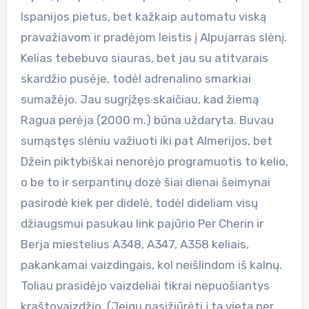
Ispanijos pietus, bet kažkaip automatu viską
pravažiavom ir pradėjom leistis į Alpujarras slėnį.
Kelias tebebuvo siauras, bet jau su atitvarais
skardžio pusėje, todėl adrenalino smarkiai
sumažėjo. Jau sugrįžęs skaičiau, kad žiemą
Ragua perėja (2000 m.) būna uždaryta. Buvau
sumąstęs slėniu važiuoti iki pat Almerijos, bet
Džein piktybiškai nenorėjo programuotis to kelio,
o be to ir serpantinų dozė šiai dienai šeimynai
pasirodė kiek per didelė, todėl dideliam visų
džiaugsmui pasukau link pajūrio Per Cherin ir
Berja miestelius A348, A347, A358 keliais,
pakankamai vaizdingais, kol neišlindom iš kalnų.
Toliau prasidėjo vaizdeliai tikrai nepuošiantys
kraštovaizdžio. (Jeigu pasižiūrėti į tą vietą per