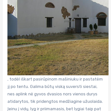
, todėl iškart pasirūpinom mašiniuku ir pastatėm
jį po tentu. Galima būtų viską suversti siestai,
nes aplink nė gyvos dvasios nors vienos durys
atidarytos, tik pridengtos medžiagine užuolaida.
Įeinu į vidų, lyg ir priimamasis, bet lygiai taip pat