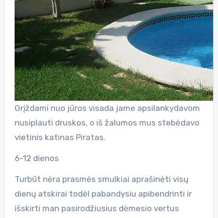
Grįždami nuo jūros visada jame apsilankydavom
nusiplauti druskos, o iš žalumos mus stebėdavo
vietinis katinas Piratas.
6-12 dienos
Turbūt nėra prasmės smulkiai aprašinėti visų
dienų atskirai todėl pabandysiu apibendrinti ir
išskirti man pasirodžiusius dėmesio vertus