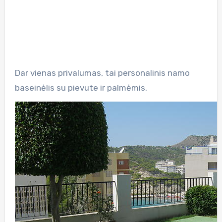
Dar vienas privalumas, tai personalinis namo
baseinėlis su pievute ir palmėmis.