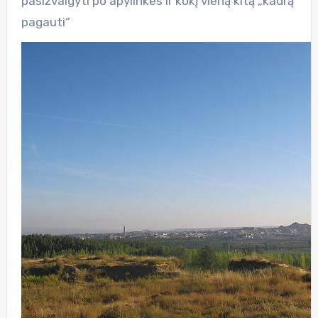
pasižvalgyti po apylinkes ir kokį vieną kitą „kadrą
pagauti“