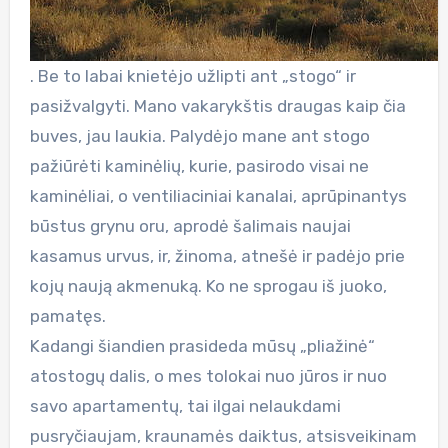
. Be to labai knietėjo užlipti ant „stogo“ ir
pasižvalgyti. Mano vakarykštis draugas kaip čia
buves, jau laukia. Palydėjo mane ant stogo
pažiūrėti kaminėlių, kurie, pasirodo visai ne
kaminėliai, o ventiliaciniai kanalai, aprūpinantys
būstus grynu oru, aprodė šalimais naujai
kasamus urvus, ir, žinoma, atnešė ir padėjo prie
kojų naują akmenuką. Ko ne sprogau iš juoko,
pamatęs.
Kadangi šiandien prasideda mūsų „pliažinė“
atostogų dalis, o mes tolokai nuo jūros ir nuo
savo apartamentų, tai ilgai nelaukdami
pusryčiaujam, kraunamės daiktus, atsisveikinam