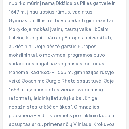
nupirko mūrinį namą Didžiosios Pilies gatvėje ir
1647 m. į naujuosius rūmus, vadintus
Gymnasium Illustre, buvo perkelti gimnazistai.
Mokykloje mokėsi įvairių tautų vaikai, būsimi
kalvinų kunigai ir Vakarų Europos universitetų
auklėtiniai. Joje dėstė garsūs Europos
mokslininkai, o mokymosi programos buvo
sudaromos pagal pažangiausius metodus.
Manoma, kad 1625 – 1655 m. gimnazijos rūsyje
veikė Joachimo Jurgio Rheto spaustuvė. Joje
1653 m. išspausdintas vienas svarbiausių
reformatų leidinių lietuvių kalba „Kniga
nobažnistės krikščioniškos“. Gimnazijos
puošmena – vidinis kiemelis po stikliniu kupolu,
apsuptas arkų, primenančių Vilniaus, Krokuvos