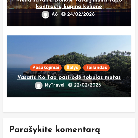
Viena savaitė Dohoje vasarį mums tapo
kontrastų kupina kelione
A6
24/02/2026
Pasakojimai
Šalys
Tailandas
Vasaris Ko Tao pasirodė tobulas metas
MyTravel
22/02/2026
Parašykite komentarą