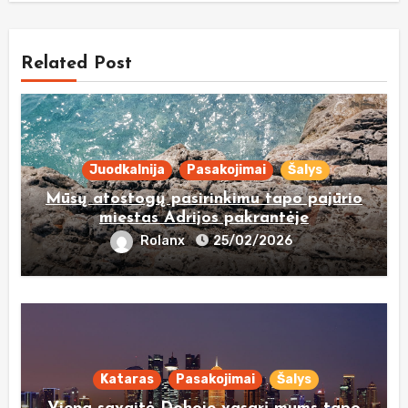
Related Post
Juodkalnija
Pasakojimai
Šalys
Mūsų atostogų pasirinkimu tapo pajūrio
miestas Adrijos pakrantėje
Rolanx
25/02/2026
Kataras
Pasakojimai
Šalys