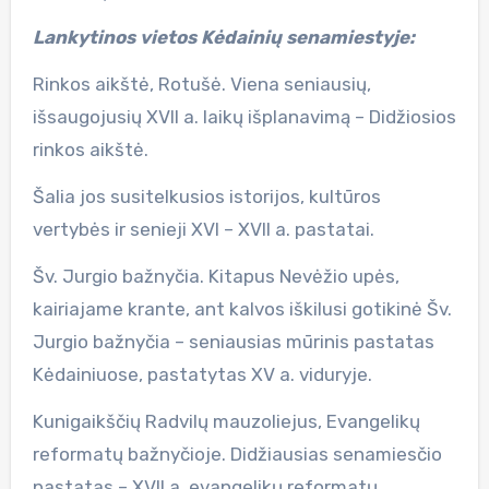
Lankytinos vietos Kėdainių senamiestyje:
Rinkos aikštė, Rotušė. Viena seniausių,
išsaugojusių XVII a. laikų išplanavimą – Didžiosios
rinkos aikštė.
Šalia jos susitelkusios istorijos, kultūros
vertybės ir senieji XVI – XVII a. pastatai.
Šv. Jurgio bažnyčia. Kitapus Nevėžio upės,
kairiajame krante, ant kalvos iškilusi gotikinė Šv.
Jurgio bažnyčia – seniausias mūrinis pastatas
Kėdainiuose, pastatytas XV a. viduryje.
Kunigaikščių Radvilų mauzoliejus, Evangelikų
reformatų bažnyčioje. Didžiausias senamiesčio
pastatas – XVII a. evangelikų reformatų