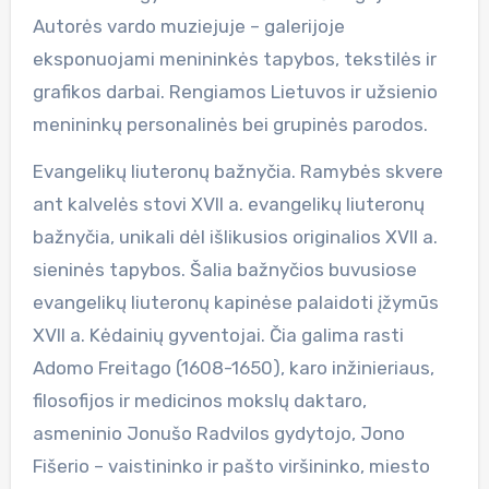
Autorės vardo muziejuje – galerijoje
eksponuojami menininkės tapybos, tekstilės ir
grafikos darbai. Rengiamos Lietuvos ir užsienio
menininkų personalinės bei grupinės parodos.
Evangelikų liuteronų bažnyčia. Ramybės skvere
ant kalvelės stovi XVII a. evangelikų liuteronų
bažnyčia, unikali dėl išlikusios originalios XVII a.
sieninės tapybos. Šalia bažnyčios buvusiose
evangelikų liuteronų kapinėse palaidoti įžymūs
XVII a. Kėdainių gyventojai. Čia galima rasti
Adomo Freitago (1608-1650), karo inžinieriaus,
filosofijos ir medicinos mokslų daktaro,
asmeninio Jonušo Radvilos gydytojo, Jono
Fišerio – vaistininko ir pašto viršininko, miesto