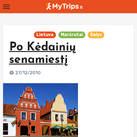
Skip
to
content
Lietuva
Maršrutai
Šalys
Po Kėdainių
senamiestį
27/12/2010