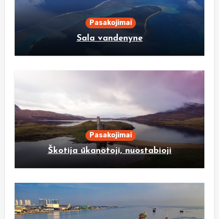
Pasakojimai
Sala vandenyne
Pasakojimai
Škotija ūkanotoji, nuostabioji