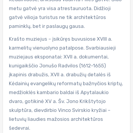
metu gatvė yra visa atrestauruota. Didžioji
gatvė vilioja turistus ne tik architektūros
paminklų, bet ir paslaugų gausa.
Krašto muziejus – įsikūręs buvusiose XVIII a.
karmelitų vienuolyno patalpose. Svarbiausieji
muziejaus eksponatai: XVII a. dokumentai,
kunigaikščio Jonušo Radvilos (1612-1655)
įkapinis drabužis, XVII a. drabužių detalės iš
Kėdainių evangelikų reformatų bažnyčios kriptų,
medžioklės kambario baldai iš Apytalaukio
dvaro, gotikinė XV a. Šv. Jono Krikštytojo
skulptūra, dievdirbio Vinco Svirskio kryžiai –
lietuvių liaudies mažosios architektūros
šedevrai.