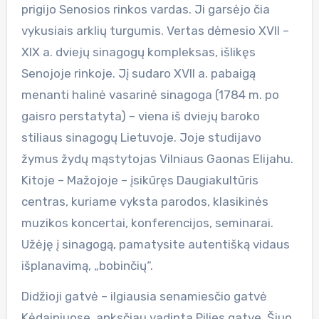
prigijo Senosios rinkos vardas. Ji garsėjo čia
vykusiais arklių turgumis. Vertas dėmesio XVII –
XIX a. dviejų sinagogų kompleksas, išlikęs
Senojoje rinkoje. Jį sudaro XVII a. pabaigą
menanti halinė vasarinė sinagoga (1784 m. po
gaisro perstatyta) – viena iš dviejų baroko
stiliaus sinagogų Lietuvoje. Joje studijavo
žymus žydų mąstytojas Vilniaus Gaonas Elijahu.
Kitoje – Mažojoje – įsikūręs Daugiakultūris
centras, kuriame vyksta parodos, klasikinės
muzikos koncertai, konferencijos, seminarai.
Užėję į sinagogą, pamatysite autentišką vidaus
išplanavimą, „bobinčių“.
Didžioji gatvė – ilgiausia senamiesčio gatvė
Kėdainiuose, anksčiau vadinta Pilies gatve. Šiuo