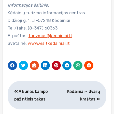
Informacijos šaltinis:
Kėdainių turizmo informacijos centras
Didžioji g. 1, LT-57248 Kėdainiai
Tel./faks. (8-347) 60363
E. paštas:
turizmas@kedainiai.lt
Svetainė:
www.visitkedainiai.lt
Navigacija
Alkūnės kampo
Kėdainiai – dvarų
tarp
pažintinis takas
kraštas
įrašų