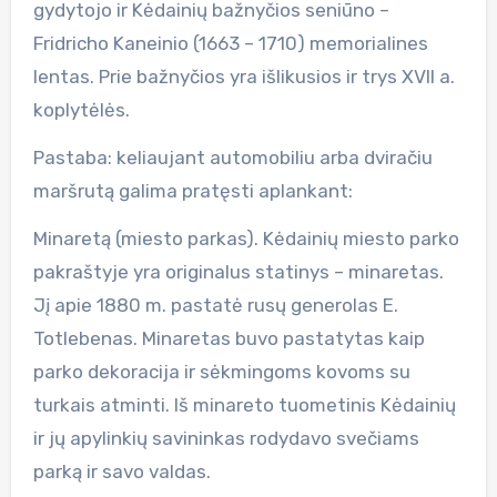
gydytojo ir Kėdainių bažnyčios seniūno –
Fridricho Kaneinio (1663 – 1710) memorialines
lentas. Prie bažnyčios yra išlikusios ir trys XVII a.
koplytėlės.
Pastaba: keliaujant automobiliu arba dviračiu
maršrutą galima pratęsti aplankant:
Minaretą (miesto parkas). Kėdainių miesto parko
pakraštyje yra originalus statinys – minaretas.
Jį apie 1880 m. pastatė rusų generolas E.
Totlebenas. Minaretas buvo pastatytas kaip
parko dekoracija ir sėkmingoms kovoms su
turkais atminti. Iš minareto tuometinis Kėdainių
ir jų apylinkių savininkas rodydavo svečiams
parką ir savo valdas.