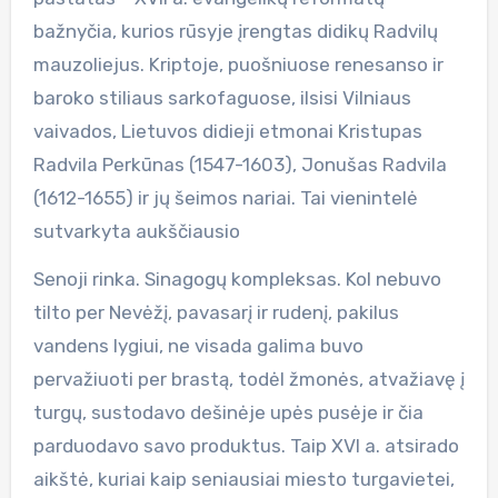
bažnyčia, kurios rūsyje įrengtas didikų Radvilų
mauzoliejus. Kriptoje, puošniuose renesanso ir
baroko stiliaus sarkofaguose, ilsisi Vilniaus
vaivados, Lietuvos didieji etmonai Kristupas
Radvila Perkūnas (1547-1603), Jonušas Radvila
(1612-1655) ir jų šeimos nariai. Tai vienintelė
sutvarkyta aukščiausio
Senoji rinka. Sinagogų kompleksas. Kol nebuvo
tilto per Nevėžį, pavasarį ir rudenį, pakilus
vandens lygiui, ne visada galima buvo
pervažiuoti per brastą, todėl žmonės, atvažiavę į
turgų, sustodavo dešinėje upės pusėje ir čia
parduodavo savo produktus. Taip XVI a. atsirado
aikštė, kuriai kaip seniausiai miesto turgavietei,