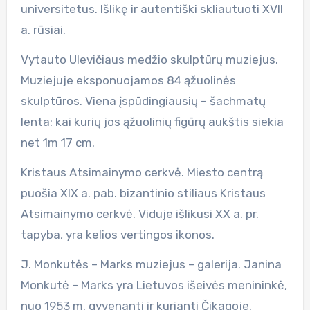
universitetus. Išlikę ir autentiški skliautuoti XVII
a. rūsiai.
Vytauto Ulevičiaus medžio skulptūrų muziejus.
Muziejuje eksponuojamos 84 ąžuolinės
skulptūros. Viena įspūdingiausių – šachmatų
lenta: kai kurių jos ąžuolinių figūrų aukštis siekia
net 1m 17 cm.
Kristaus Atsimainymo cerkvė. Miesto centrą
puošia XIX a. pab. bizantinio stiliaus Kristaus
Atsimainymo cerkvė. Viduje išlikusi XX a. pr.
tapyba, yra kelios vertingos ikonos.
J. Monkutės – Marks muziejus – galerija. Janina
Monkutė – Marks yra Lietuvos išeivės menininkė,
nuo 1953 m. gyvenanti ir kurianti Čikagoje.