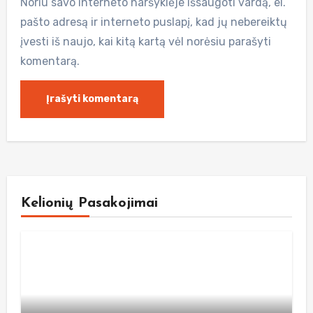
Noriu savo interneto naršyklėje išsaugoti vardą, el.
pašto adresą ir interneto puslapį, kad jų nebereiktų
įvesti iš naujo, kai kitą kartą vėl norėsiu parašyti
komentarą.
Kelionių Pasakojimai