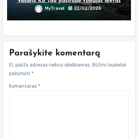
Vasaris Ko Tao pasirodė tobulas metas
MyTravel
22/02/2026
Parašykite komentarą
El. pašto adresas nebus skelbiamas.
Būtini laukeliai
pažymėti
*
Komentaras
*