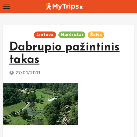
Skip
to
content
Lietuva
Maršrutai
Šalys
Dabrupio pažintinis
takas
27/01/2011