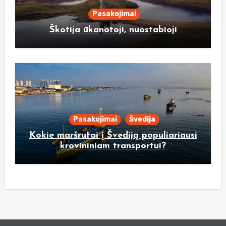
Pasakojimai
Škotija ūkanotoji, nuostabioji
Pasakojimai
Švedija
Kokie maršrutai į Švediją populiariausi
krovininiam transportui?