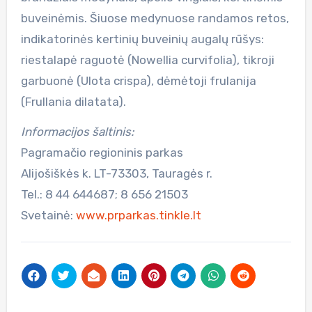
buveinėmis.
Šiuose medynuose randamos retos,
indikatorinės kertinių buveinių augalų rūšys:
riestalapė raguotė (Nowellia curvifolia), tikroji
garbuonė (Ulota crispa), dėmėtoji frulanija
(Frullania dilatata).
Informacijos šaltinis:
Pagramačio regioninis parkas
Alijošiškės k. LT-73303, Tauragės r.
Tel.: 8 44 644687; 8 656 21503
Svetainė:
www.prparkas.tinkle.lt