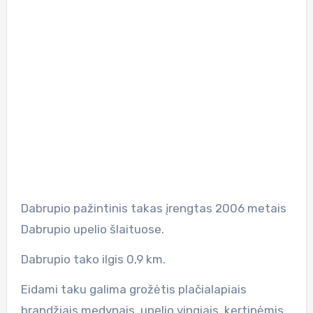
Dabrupio pažintinis takas įrengtas 2006 metais
Dabrupio upelio šlaituose.
Dabrupio tako ilgis 0,9 km.
Eidami taku galima grožėtis plačialapiais
brandžiais medynais, upelio vingiais, kertinėmis