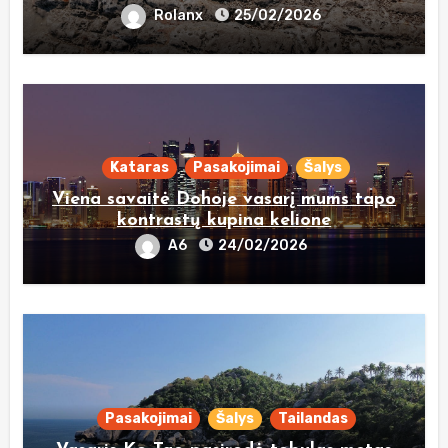
Rolanx
25/02/2026
Kataras
Pasakojimai
Šalys
Viena savaitė Dohoje vasarį mums tapo
kontrastų kupina kelione
A6
24/02/2026
Pasakojimai
Šalys
Tailandas