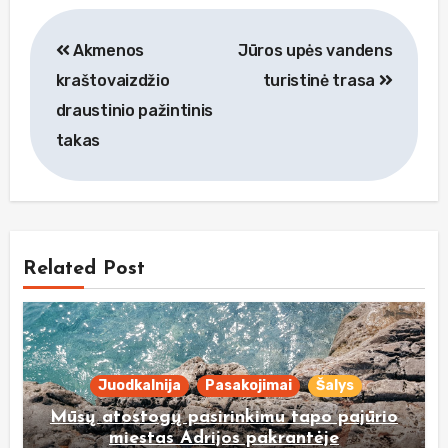
Navigacija
Akmenos
Jūros upės vandens
tarp
kraštovaizdžio
turistinė trasa
įrašų
draustinio pažintinis
takas
Related Post
Juodkalnija
Pasakojimai
Šalys
Mūsų atostogų pasirinkimu tapo pajūrio
miestas Adrijos pakrantėje