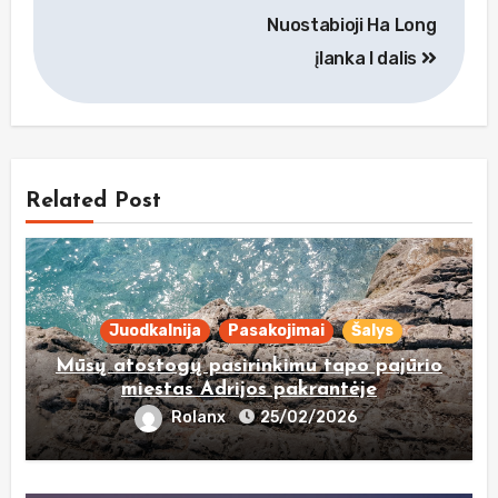
tarp
Nuostabioji Ha Long
įrašų
įlanka I dalis
Related Post
Juodkalnija
Pasakojimai
Šalys
Mūsų atostogų pasirinkimu tapo pajūrio
miestas Adrijos pakrantėje
Rolanx
25/02/2026