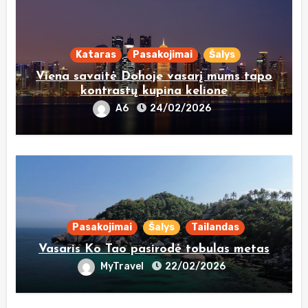
Kataras
Pasakojimai
Šalys
Viena savaitė Dohoje vasarį mums tapo
kontrastų kupina kelione
A6
24/02/2026
Pasakojimai
Šalys
Tailandas
Vasaris Ko Tao pasirodė tobulas metas
MyTravel
22/02/2026