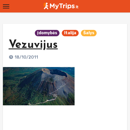
Skip
to
content
Įdomybės
Italija
Šalys
Vezuvijus
18/10/2011