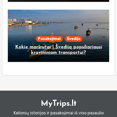
Pasakojimai
Švedija
Kokie maršrutai į Švediją populiariausi
krovininiam transportui?
MyTrips.lt
Kelionių istorijos ir pasakojimai iš viso pasaulio